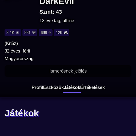
DarkEvil
Szint: 43
12 éve tag, offline
3.1K ☀
881 💬
699 ⭐
129 🎮
(Kri$z)
32 éves, férfi
Magyarország
Ismerősnek jelölés
Profil
Eszközök
Játékok
Értékelések
Játékok