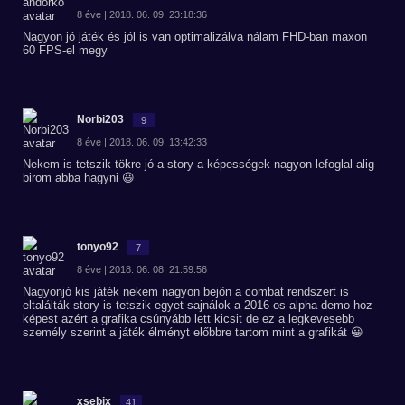
8 éve | 2018. 06. 09. 23:18:36
Nagyon jó játék és jól is van optimalizálva nálam FHD-ban maxon
60 FPS-el megy
Norbi203
9
8 éve | 2018. 06. 09. 13:42:33
Nekem is tetszik tökre jó a story a képességek nagyon lefoglal alig
birom abba hagyni 😃
tonyo92
7
8 éve | 2018. 06. 08. 21:59:56
Nagyonjó kis játék nekem nagyon bejön a combat rendszert is
eltalálták story is tetszik egyet sajnálok a 2016-os alpha demo-hoz
képest azért a grafika csúnyább lett kicsit de ez a legkevesebb
személy szerint a játék élményt előbbre tartom mint a grafikát 😀
xsebix
41