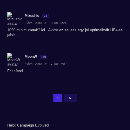
Mizushio
74
8 éve | 2018. 05. 18. 08:56:24
1050 minimumnak? lol.. Akkor ez se lesz egy jól optimalizált UE4-es
játék..
MoonW
119
8 éve | 2018. 05. 17. 00:07:09
Frissítve!
1
►
Halo: Campaign Evolved