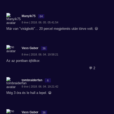
Manyik75
64
8 éve | 2018. 06. 05. 05:41:54
Már van "virágbolti"... 20 percel megjelenés után törve volt. 😃
Vass Gabor
36
8 éve | 2018. 06. 04. 19:58:21
Az az pontban éjfélkor.
💬 2
tombraiderfan
6
8 éve | 2018. 06. 04. 19:21:42
Még 3 óra és le hull a lepel. 😀
Vass Gabor
36