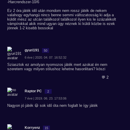
-Harcrendszer-10/6
Ez 2 óra játék idő után mondom nem rossz játék de nekem
valahogy egyhangú nincs benne semmi változatosság ki adja a
küldit mész az utcán találkozol találkozol ilyen kis le százalékolt
vámpírokkal akik mind ugyan úgy néznek ki küldi közbe is ezek
jönnek 1-2 kisebb bossokal
gyuri191
50
6 éve | 2020. 04. 07. 16:52:32
Sziasztok ez amolyan nyomozos játék mert azokat én nem
szeretem vagy milyen stilushoz lehetne hasonlitani? köszi
💬 2
Raptor PC
2
7 éve | 2019. 06. 23. 17:53:06
Nagyon jó játék 😃 sok idő óta nem foglalt le így játék
Korryenz
15