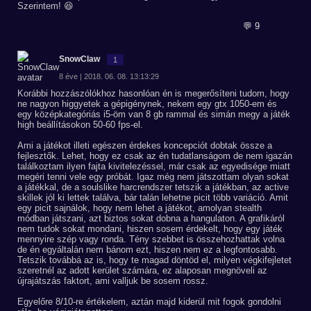
Szerintem! 😆
💬 9
SnowClaw
1
8 éve | 2018. 06. 08. 13:13:29
Korábbi hozzászólókhoz hasonlóan én is megerősíteni tudom, hogy
ne nagyon higgyetek a gépigénynek, nekem egy gtx 1050-em és
egy középkategóriás i5-öm van 8 gb rammal és simán megy a játék
high beállításokon 50-60 fps-el.
Ami a játékot illeti egészen érdekes koncepciót dobtak össze a
fejlesztők. Lehet, hogy ez csak az én tudatlanságom de nem igazán
találkoztam ilyen fajta kivitelezéssel, már csak az egyedisége miatt
megéri tenni vele egy próbát. Igaz még nem játszottam olyan sokat
a játékkal, de a soulslike harcrendszer tetszik a játékban, az active
skillek jól ki lettek találva, bár talán lehetne picit több variáció. Amit
egy picit sajnálok, hogy nem lehet a játékot, amolyan stealth
módban játszani, azt biztos sokat dobna a hangulaton. A grafikáról
nem tudok sokat mondani, hiszen sosem érdekelt, hogy egy játék
mennyire szép vagy ronda. Tény szebbet is összehozhattak volna
de én egyáltalán nem bánom ezt, hiszen nem ez a legfontosabb.
Tetszik továbbá az is, hogy te magad döntöd el, milyen végkifejletet
szeretnél az adott kerület számára, ez alaposan megnöveli az
újrajátszás faktort, ami valljuk be sosem rossz.
Egyelőre 8/10-re értékelem, aztán majd kiderül mit fogok gondolni