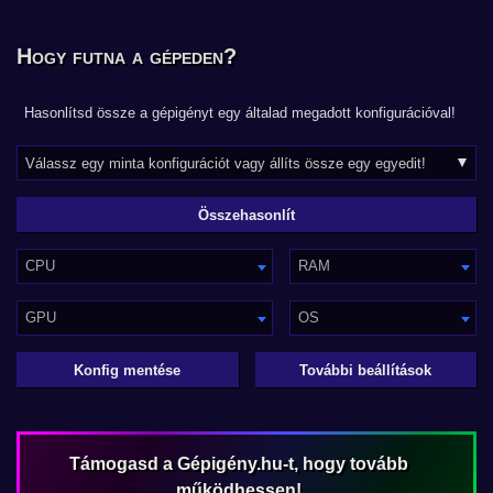
Hogy futna a gépeden?
Hasonlítsd össze a gépigényt egy általad megadott konfigurációval!
CPU
RAM
GPU
OS
Konfig mentése
További beállítások
Támogasd a Gépigény.hu-t, hogy tovább
működhessen!