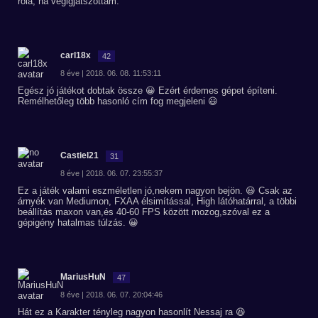
róla, ha végigjátszottam.
carl18x
42
8 éve | 2018. 06. 08. 11:53:11
Egész jó játékot dobtak össze 😀 Ezért érdemes gépet építeni.
Remélhetőleg több hasonló cím fog megjeleni 😃
Castiel21
31
8 éve | 2018. 06. 07. 23:55:37
Ez a játék valami eszméletlen jó,nekem nagyon bejön. 😃 Csak az
árnyék van Mediumon, FXAA élsimítással, High látóhatárral, a többi
beállítás maxon van,és 40-60 FPS között mozog,szóval ez a
gépigény hatalmas túlzás. 😀
MariusHuN
47
8 éve | 2018. 06. 07. 20:04:46
Hát ez a Karakter tényleg nagyon hasonlít Nessaj ra 😆