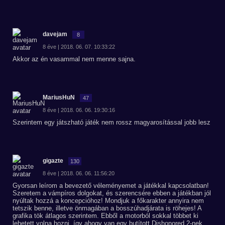
davejam
8
8 éve | 2018. 06. 07. 10:33:22
Akkor az én vasammal nem menne sajna.
MariusHuN
47
8 éve | 2018. 06. 06. 19:30:16
Szerintem egy játszható játék nem rossz magyarosítással jobb lesz
gigazte
130
8 éve | 2018. 06. 06. 11:56:20
Gyorsan leírom a bevezető véleményemet a játékkal kapcsolatban!
Szeretem a vámpíros dolgokat, és szerencsére ebben a játékban jól
nyúltak hozzá a koncepcióhoz! Mondjuk a főkarakter annyira nem
tetszik benne, illetve önmagában a bosszúhadjárata is röhejes! A
grafika tök átlagos szerintem. Ebből a motorból sokkal többet ki
lehetett volna hozni, így ahogy van egy butított Dishonored 2-nek