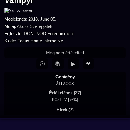
Vampyr
Megjelenés: 2018. June 05.
Műfaj:
Akció
,
Szerepjáték
Fejlesztő: DONTNOD Entertainment
Kiadó: Focus Home Interactive
Még nem értékelted
🕑
📚
▶
❤
Gépigény
ÁTLAGOS
Értékelések (37)
POZITÍV [76%]
Hírek (2)