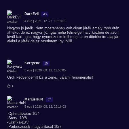
DarkEvil
43
4 éve | 2021. 12. 27. 16:19:01
Nagyon jó játék. Nem mostanában volt olyan játék amely több órán
át leköt de ez nagyon jó. Igaz néha felmérgel harc közben de azon
kivül fain. Igaz hogy nyomozni is kell meg az én döntéseim alapján
alakul a játék de ez szerintem így jó!!!!
Korryenz
15
5 éve | 2020. 09. 12. 11:53:05
Örök kedvencem!! És a zene...valami fenomenális!
1
MariusHuN
47
5 éve | 2020. 08. 12. 22:16:03
-Optimalizáció-10/4
-Story -10/8
-Grafika-10/7
-Párbeszédek magyarításal-10/7