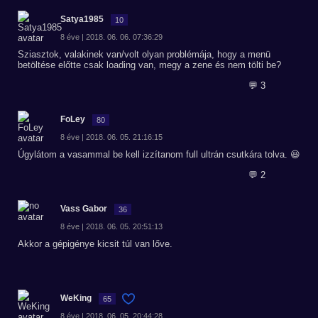
Satya1985
10
8 éve | 2018. 06. 06. 07:36:29
Sziasztok, valakinek van/volt olyan problémája, hogy a menü
betöltése előtte csak loading van, megy a zene és nem tölti be?
💬 3
FoLey
80
8 éve | 2018. 06. 05. 21:16:15
Úgylátom a vasammal be kell izzítanom full ultrán csutkára tolva. 😆
💬 2
Vass Gabor
36
8 éve | 2018. 06. 05. 20:51:13
Akkor a gépigénye kicsit túl van lőve.
WeKing
65
8 éve | 2018. 06. 05. 20:44:28