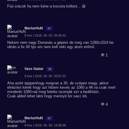
Fúú srácok ha nem kéne a kocsira költeni... 😃
MariusHuN
47
8 éve | 2018. 06. 05. 20:40:42
Nekem nem nagy Durranás a gépem de meg van 1280x1024 be
ultrán a fix 60 fps em nem kell neki egy atom erőmű
💬 1
Vass Gabor
36
8 éve | 2018. 06. 05. 20:07:31
Aha azért épppenhogy megvan a 30, de szépen megy, akkor
elnézést kérek hogy azt hittem kevés az 1060 a 4K-ra csak mert
mindenki 1080-nal meg felette nyomják ezt a beállítást.
Csak abból lehet látni hogy mennyit bír sacc kb.
💬 4
MariusHuN
47
8 éve | 2018. 06. 05. 19:38:39