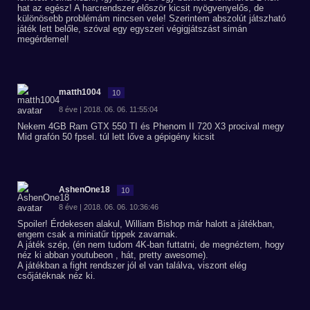
hat az egész! A harcrendszer először kicsit nyögvenyelős, de
különösebb problémám nincsen vele! Szerintem abszolút játszható
játék lett belőle, szóval egy egyszeri végigjátszást simán
megérdemel!
matth1004
10
8 éve | 2018. 06. 06. 11:55:04
Nekem 4GB Ram GTX 550 TI és Phenom II 720 X3 procival megy
Mid grafón 50 fpsel. túl lett lőve a gépigény kicsit
AshenOne18
10
8 éve | 2018. 06. 06. 10:36:46
Spoiler! Érdekesen alakul, William Bishop már halott a játékban,
engem csak a miniatűr tippek zavarnak.
A játék szép, (én nem tudom 4K-ban futtatni, de megnéztem, hogy
néz ki abban youtubeon , hát, pretty awesome).
A játékban a fight rendszer jól el van találva, viszont elég
csőjátéknak néz ki.