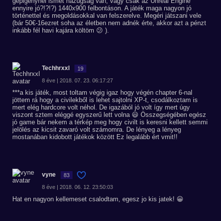
gépigénynél ismét hazugság van, vagy csak az Unreal Engine
ennyire jó?!?!?) 1440x900 felbontáson. A játék maga nagyon jó
történettel és megoldásokkal van felszerelve. Megéri játszani vele
(bár 50€-16ezret soha az életben nem adnék érte, akkor azt a pénzt
inkább fél havi kajára költöm 😕 ).
Techhrxxl
19
8 éve | 2018. 07. 23. 06:17:27
***a kis játék, most toltam végig igaz hogy végén chapter 6-nal
jöttem rá hogy a civilekből is lehet sajtolni XP-t, csodálkoztam is
mert elég hardcore volt néhol. De igazából jó volt így mert úgy
viszont sztem eléggé egyszerű lett volna 😃 Összegségében egész
jó game bár nekem a térkép meg hogy civilt is keresni kellett semmi
jelölés az kicsit zavaró volt számomra. De lényeg a lényeg
mostanában kidobott játékok között Ez legalább ért vmit!!
vyne
83
8 éve | 2018. 06. 12. 23:50:03
Hat en nagyon kellemeset csalodtam, egesz jo kis jatek! 😀