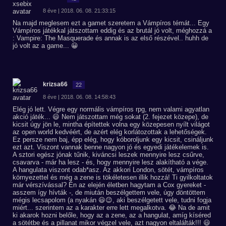
8 éve | 2018. 06. 08. 21:33:15
Na majd meglesem ezt a gamet szeretem a Vámpíros témát... Egy
Vámpíros játékkal játszottam eddig és az brutál jó volt, méghozzá a
: Vampire: The Masquerade és annak is az első részével.. huhh de
jó volt az a game... 😀
krizsa66
22
8 éve | 2018. 06. 08. 14:58:43
Elég jó lett. Végre egy normális vámpíros rpg, nem valami agyatlan
akció játék... 😃 Nem játszottam még sokat (2. fejezet közepe), de
kicsit úgy jön le, mintha építettek volna egy közepesen nyílt világot
az open world kedvéért, de azért elég korlátozottak a lehetőségek.
Ez persze nem baj, épp elég, hogy kóboroljunk egy kicsit, csináljunk
ezt azt. Viszont vannak benne nagyon jó és egyedi játékelemek is.
A sztori egész jónak tűnik, kiváncsi leszek mennyire lesz csűrve,
csavarva - már ha lesz - és, hogy mennyire lesz alakítható a vége.
A hangulata viszont odab*asz. Az akkori London, sötét, vámpíros
környezettel és még a zene is tökéletesen illik hozzá! Ti gyilkoltatok
már vérszívással? Én az elején életben hagytam a Cox gyereket -
asszem így hívták -, de miután beszélgettem vele, úgy döntöttem
mégis lecsapolom (a nyakán 😃😉, aki beszélgetett vele, tudni fogja
miért... szerintem az a karakter erre lett megalkotva. 😂 Na de amit
ki akarok hozni belőle, hogy az a zene, az a hangulat, amíg kíséred
a sötétbe és a pillanat mikor végzel vele, azt nagyon eltalálták!!! 😃