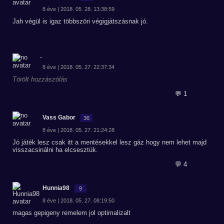
8 éve | 2018. 05. 28. 13:38:59
Jah végül is igaz többszöri végigjátszásnak jó.
-
8 éve | 2018. 05. 27. 22:37:34
Törölt hozzászólás
💬 1
Vass Gabor
36
8 éve | 2018. 05. 27. 21:24:28
Jó játék lesz csak itt a mentésekkel lesz gáz hogy nem lehet majd
visszacsinálni ha elcsesztük.
💬 4
Hunnia98
9
8 éve | 2018. 05. 27. 08:19:50
magas gepigeny remelem jol optimalizalt