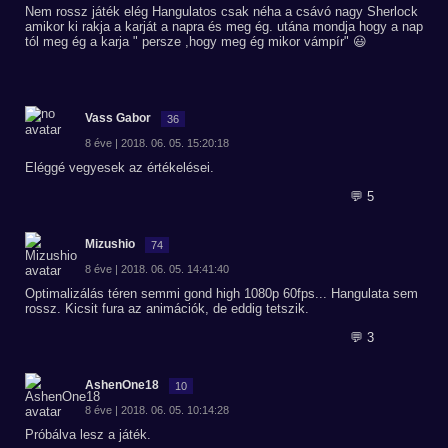
Nem rossz játék elég Hangulatos csak néha a csávó nagy Sherlock
amikor ki rakja a karját a napra és meg ég. utána mondja hogy a nap
tól meg ég a karja " persze ,hogy meg ég mikor vámpír" 😃
Vass Gabor
36
8 éve | 2018. 06. 05. 15:20:18
Eléggé vegyesek az értékelései.
💬 5
Mizushio
74
8 éve | 2018. 06. 05. 14:41:40
Optimalizálás téren semmi gond high 1080p 60fps... Hangulata sem
rossz. Kicsit fura az animációk, de eddig tetszik.
💬 3
AshenOne18
10
8 éve | 2018. 06. 05. 10:14:28
Próbálva lesz a játék.