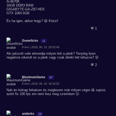
i5-4670K
16GB DDR3 RAM
GIGABYTE-GA-Z87-HD3
GTX 1060 6GB
És ha igen, akkor hogy? 😃 Köszi!
💬 1
Doomficko
21
8 éve | 2018. 06. 10. 20:53:40
Aki jatszott vele elmondja milyen lett a jatek? Tenyleg ilyen
negativra sikerult ez a jatek vagy csak direkt lett lehuzva? 😲
💬 2
MaximumGame
87
8 éve | 2018. 06. 10. 18:34:52
Nah én holnap felrakom és meglesem már milyen végre 😃 sajnos
azért fix 100 fps em nem lesz meg szerintem 😕
andorko
29