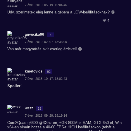
7 éve | 2019. 05. 19. 15:04:46
Üdv. szerintetek elég lenne a gépem a LOW-beállításoknak? 😀
💬 4
anyucika96
4
7 éve | 2019. 02. 07. 13:33:00
Van már magyarítás akit esetleg érdekel! 😀
kmetovics
92
7 éve | 2018. 10. 17. 18:02:43
Spoiler!
wezz
19
7 éve | 2018. 09. 29. 18:19:14
Core2Quad q6600 @3Ghz-en, 6GB 800Mhz RAM, GTX 650-el, Win
x64-en simán hozza a 40-60 FPS-t HIGH beállításokon (tehát a