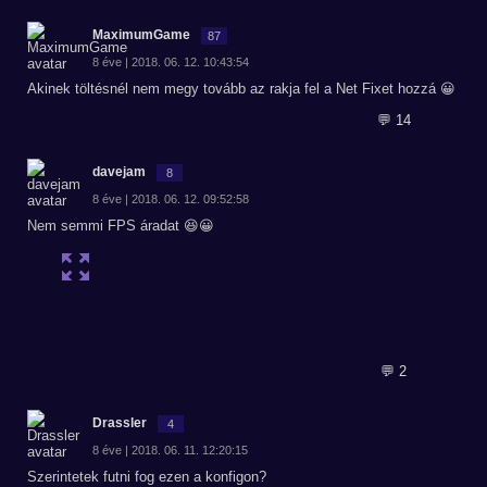
MaximumGame
87
8 éve | 2018. 06. 12. 10:43:54
Akinek töltésnél nem megy tovább az rakja fel a Net Fixet hozzá 😀
💬 14
davejam
8
8 éve | 2018. 06. 12. 09:52:58
Nem semmi FPS áradat 😆😀
💬 2
Drassler
4
8 éve | 2018. 06. 11. 12:20:15
Szerintetek futni fog ezen a konfigon?