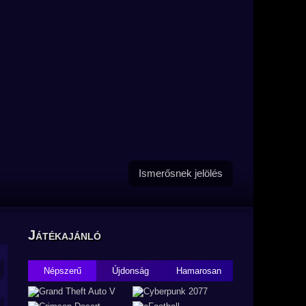
Ismerősnek jelölés
Játékajánló
Népszerű
Újdonság
Hamarosan