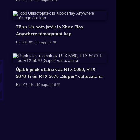
Több Ubisoft-játék is Xbox Play
Anywhere támogatást kap
Hír | 08. 02. | 5 napja | 0 💬
Újabb jelek utalnak az RTX 5080, RTX
5070 Ti és RTX 5070 „Super” változataira
Hír | 07. 19. | 19 napja | 16 💬