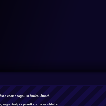
észe csak a tagok számára látható!
ni,
regisztrálj
és jelentkezz be az oldalra!