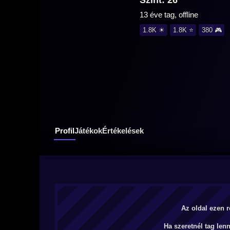
Szint: 26
13 éve tag, offline
1.8K ☀
1.8K ⭐
380 🎮
Profil
Játékok
Értékelések
Az oldal ezen r
Ha szeretnél tag len