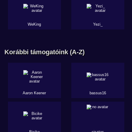
WeKing
Yezi_
Korábbi támogatóink (A-Z)
Aaron Keener
bassus16
Bicike
cisztas