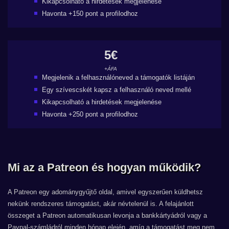
Kikapcsolható a hirdetések megjelenése
Havonta +150 pont a profilodhoz
5€
+ÁFA
Megjelenik a felhasználóneved a támogatók listáján
Egy szívescskét kapsz a felhasználó neved mellé
Kikapcsolható a hirdetések megjelenése
Havonta +250 pont a profilodhoz
Mi az a Patreon és hogyan működik?
A Patreon egy adománygyűjtő oldal, amivel egyszerűen küldhetsz
nekünk rendszeres támogatást, akár névtelenül is. A felajánlott
összeget a Patreon automatikusan levonja a bankkártyádról vagy a
Paypal-számládról minden hónap elején, amíg a támogatást meg nem