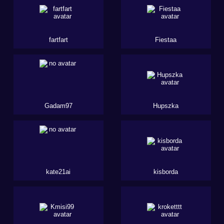
fartfart
Fiestaa
Gadam97
Hupszka
kate21ai
kisborda