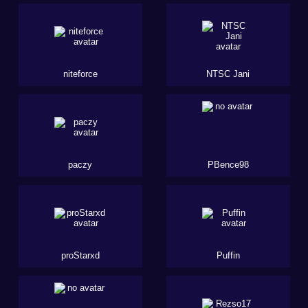
niteforce
NTSC Jani
paczy
PBence98
proStarxd
Puffin