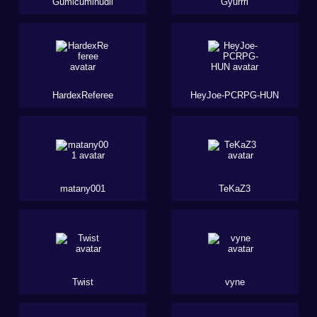
Gumicuminudli
Gyurrri
HardexReferee
HeyJoe-PCRPG-HUN
matany001
TeKaZ3
Twist
vyne