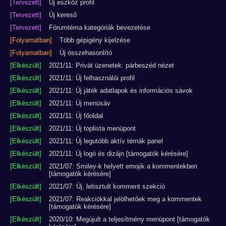
[Tervezett]
Új eszköz profil
[Tervezett]
Új kereső
[Tervezett]
Fórumtéma kategóriák bevezetése
[Folyamatban]
Több gépigény kijelzése
[Folyamatban]
Új összehasonlító
[Elkészült]
2021/11: Privát üzenetek: párbeszéd nézet
[Elkészült]
2021/11: Új felhasználói profil
[Elkészült]
2021/11: Új játék adatlapok és információs sávok
[Elkészült]
2021/11: Új menüsáv
[Elkészült]
2021/11: Új főoldal
[Elkészült]
2021/11: Új toplista menüpont
[Elkészült]
2021/11: Új legutóbb aktív témák panel
[Elkészült]
2021/11: Új logó és dizájn [támogatók kérésére]
[Elkészült]
2021/07: Smiley-k helyett emojik a kommentekben
[támogatók kérésére]
[Elkészült]
2021/07: Új, letisztult komment szekció
[Elkészült]
2021/07: Reakciókkal jelölhetőek meg a kommentek
[támogatók kérésére]
[Elkészült]
2020/10: Megújult a teljesítmény menüpont [támogatók