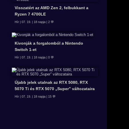
Visszatért az AMD Zen 2, felbukkant a
Ryzen 7 4700LE
Hír | 07. 19. | 18 napja | 2 💬
Kivonják a forgalomból a Nintendo
Switch 1-et
Hír | 07. 19. | 18 napja | 0 💬
Újabb jelek utalnak az RTX 5080, RTX
5070 Ti és RTX 5070 „Super” változataira
Hír | 07. 19. | 18 napja | 15 💬