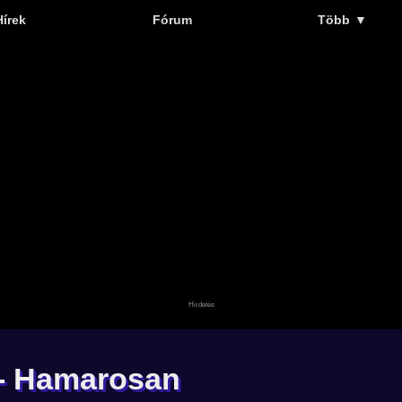
Hírek
Fórum
Több
▼
6 - Hamarosan