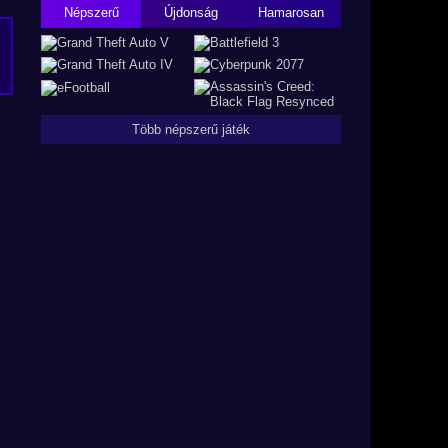
Népszerű
Újdonság
Hamarosan
Több népszerű játék