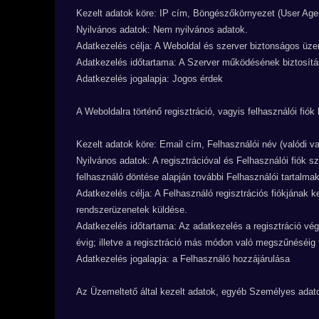
Kezelt adatok köre: IP cím, Böngészőkörnyezet (User Age
Nyilvános adatok: Nem nyilvános adatok.
Adatkezelés célja: A Weboldal és szerver biztonságos üz
Adatkezelés időtartama: A Szerver működésének biztosítás
Adatkezelés jogalapja: Jogos érdek
A Weboldalra történő regisztráció, vagyis felhasználói fiók
Kezelt adatok köre: Email cím, Felhasználói név (valódi v
Nyilvános adatok: A regisztrációval és Felhasználói fiók 
felhasználó döntése alapján további Felhasználói tartalma
Adatkezelés célja: A Felhasználó regisztrációs fiókjának k
rendszerüzenetek küldése.
Adatkezelés időtartama: Az adatkezelés a regisztráció vég
évig; illetve a regisztráció más módon való megszűnéséig t
Adatkezelés jogalapja: a Felhasználó hozzájárulása
Az Üzemeltető által kezelt adatok, egyéb Személyes ada