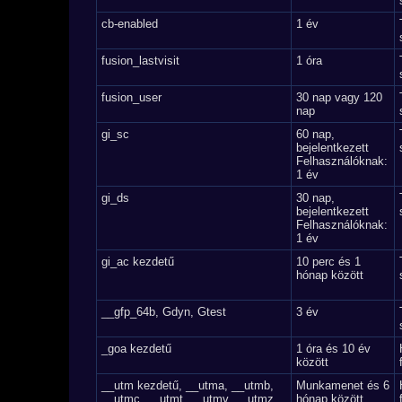
cb-enabled
1 év
fusion_lastvisit
1 óra
fusion_user
30 nap vagy 120
nap
gi_sc
60 nap,
bejelentkezett
Felhasználóknak:
1 év
gi_ds
30 nap,
bejelentkezett
Felhasználóknak:
1 év
gi_ac kezdetű
10 perc és 1
hónap között
__gfp_64b, Gdyn, Gtest
3 év
_goa kezdetű
1 óra és 10 év
között
__utm kezdetű, __utma, __utmb,
Munkamenet és 6
__utmc, __utmt, __utmv, __utmz,
hónap között