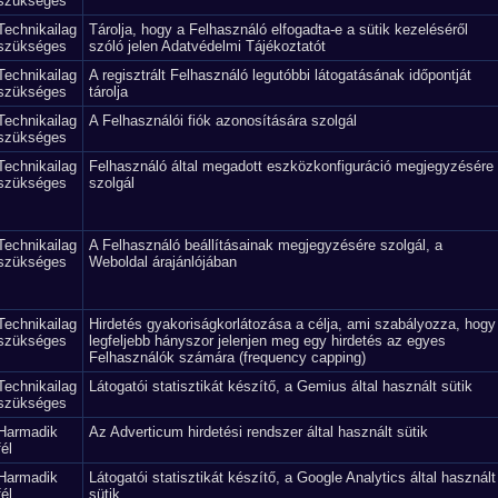
szükséges
Technikailag
Tárolja, hogy a Felhasználó elfogadta-e a sütik kezeléséről
szükséges
szóló jelen Adatvédelmi Tájékoztatót
Technikailag
A regisztrált Felhasználó legutóbbi látogatásának időpontját
szükséges
tárolja
Technikailag
A Felhasználói fiók azonosítására szolgál
szükséges
Technikailag
Felhasználó által megadott eszközkonfiguráció megjegyzésére
szükséges
szolgál
Technikailag
A Felhasználó beállításainak megjegyzésére szolgál, a
szükséges
Weboldal árajánlójában
Technikailag
Hirdetés gyakoriságkorlátozása a célja, ami szabályozza, hogy
szükséges
legfeljebb hányszor jelenjen meg egy hirdetés az egyes
Felhasználók számára (frequency capping)
Technikailag
Látogatói statisztikát készítő, a Gemius által használt sütik
szükséges
Harmadik
Az Adverticum hirdetési rendszer által használt sütik
fél
Harmadik
Látogatói statisztikát készítő, a Google Analytics által használt
fél
sütik