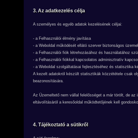
3. Az adatkezelés célja
A személyes és egyéb adatok kezelésének céljai:
- a Felhasználói élmény javítása
- a Weboldal működését ellátó szerver biztonságos üzeme
- a Felhasználói fiók létrehozásához és használatához sz
- a Felhasználói fiókkal kapcsolatos adminisztratív kapcsol
- a Weboldal szolgáltatásai fejlesztéséhez és statisztika 
A kezelt adatokról készült statisztikák közzététele csak 
beazonosítására.
Az Üzemeltető nem vállal felelősséget a már törölt, de az i
eltávolításáról a keresőoldal működtetőjének kell gondosko
4. Tájékoztató a sütikről