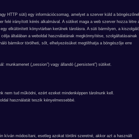
 vagy HTTP süti) egy információcsomag, amelyet a szerver küld a böngészőne
 felé irányított kérés alkalmával. A sütiket maga a web szerver hozza létre 
y elkülönített könyvtárban kerülnek tárolásra. A süti bármilyen, a kiszolgál
k célja általában a weboldal használatának megkönnyítése, szolgáltatásainak
áló bármikor törölheti, sőt, elhelyezésüket megtilthatja a böngészője erre
znál: munkamenet („session”) vagy állandó („persistent”) sütiket.
nk nem tud működni, ezért ezeket mindenképpen tárolnunk kell.
boldal használatát teszik kényelmessebbé.
in kíván módosítani, esetleg azokat törölni szeretné, akkor azt a használt