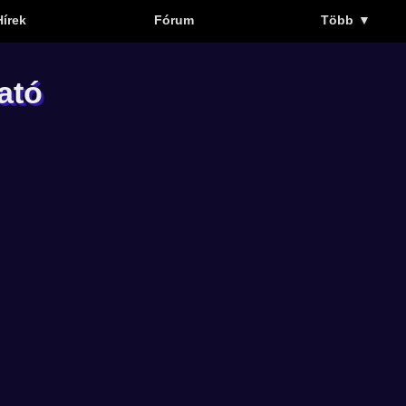
Hírek
Fórum
Több
▼
ató