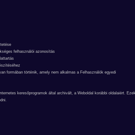
ltetése
ükséges felhasználói azonosítás
attartás
készítéséhez
olyan formában történik, amely nem alkalmas a Felhasználók egyedi
nternetes keresőprogramok által archivált, a Weboldal korábbi oldalaiért. Eze
dni.