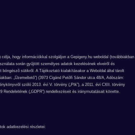
) célja, hogy információkkal szolgáljon a Gepigeny.hu weboldal (továbbiakban
asználata során gyűjtött személyes adatok kezelésének elveiről és
 böngésző sütikről. A Tájékoztató kialakításakor a Weboldal által tárolt
iakban: „Üzemeltető”) (3973 Cigánd Petőfi Sándor utca 48/A, Adószám:
könyvről szóló 2013. évi V. törvény („Ptk”), a 2011. évi CXII. törvény
79 Rendeletének („GDPR”) rendelkezéseit és iránymutatásait követte.
ok adatkezelési részletei: