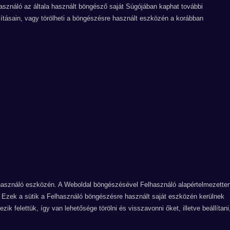
használó az általa használt böngésző saját Súgójában kaphat további
llításain, vagy törölheti a böngészésre használt eszközén a korábban
használó eszközén. A Weboldal böngészésével Felhasználó alapértelmezette
. Ezek a sütik a Felhasználó böngészésre használt saját eszközén kerülnek
ik felettük, így van lehetősége törölni és visszavonni őket, illetve beállítani