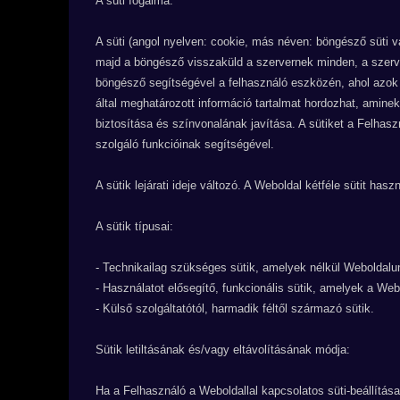
A süti fogalma:
A süti (angol nyelven: cookie, más néven: böngésző süti
majd a böngésző visszaküld a szervernek minden, a szerver
böngésző segítségével a felhasználó eszközén, ahol azok eg
által meghatározott információ tartalmat hordozhat, amine
biztosítása és színvonalának javítása. A sütiket a Felhaszn
szolgáló funkcióinak segítségével.
A sütik lejárati ideje változó. A Weboldal kétféle sütit has
A sütik típusai:
- Technikailag szükséges sütik, amelyek nélkül Weboldalu
- Használatot elősegítő, funkcionális sütik, amelyek a We
- Külső szolgáltatótól, harmadik féltől származó sütik.
Sütik letiltásának és/vagy eltávolításának módja:
Ha a Felhasználó a Weboldallal kapcsolatos süti-beállítása