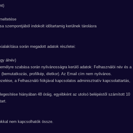
nt)
emeltetése
a szempontjából indokolt időtartamig kerülnek tárolásra
 kialakítása során megadott adatok részletei:
agy álnév)
személyre szabása során nyilvánosságra kerülő adatok: Felhasználói név és a
k (bemutatkozás, profilkép, életkor). Az Email cím nem nyilvános.
ezelése, a Felhasználó fiókjával kapcsolatos adminisztratív kapcsolattartás,
legesítése hiányában 48 óráig, egyébként az utolsó belépéstől számított 10
art.
tokkal nem kapcsolhatók össze.