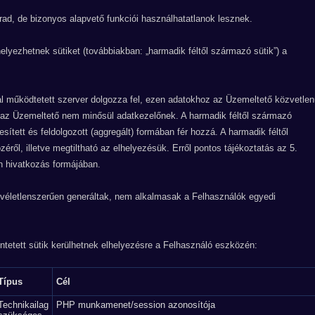
arad, de bizonyos alapvető funkciói használhatatlanok lesznek.
lyezhetnek sütiket (továbbiakban: „harmadik féltől származó sütik”) a
al működtetett szerver dolgozza fel, ezen adatokhoz az Üzemeltető közvetlen
en az Üzemeltető nem minősül adatkezelőnek. A harmadik féltől származó
ített és feldolgozott (aggregált) formában fér hozzá. A harmadik féltől
éről, illetve megtiltható az elhelyezésük. Erről pontos tájékoztatás az 5.
n hivatkozás formájában.
k véletlenszerűen generáltak, nem alkalmasak a Felhasználók egyedi
ntetett sütik kerülhetnek elhelyezésre a Felhasználó eszközén:
Típus
Cél
Technikailag
PHP munkamenet/session azonosítója