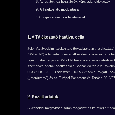
8. Az adatokhoz hozzáférők köre, adatfeldolgozók
9. A Tájékoztató módosítása
10. Jogérvényesítési lehetőségek
1. A Tájékoztató hatálya, célja
Jelen Adatvédelmi tájékoztató (továbbiakban „Tájékoztató”
„Weboldal”) adatvédelmi és adatkezelési szabályairól, a h
tájékoztatást adjon a Weboldal használata során létrehozott
személyes adatok adatkezelője Bodnár Zoltán e.v. (tovább
55338958-1-25, EU adószám: HU55338958) a Polgári Törvény
(„Infotörvény”) és az Európai Parlament és Tanács 2016/6
2. Kezelt adatok
A Weboldal megnyitása során megadott és keletkezett adat