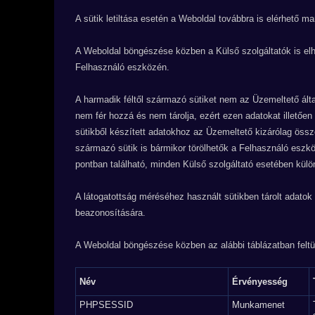
A sütik letiltása esetén a Weboldal továbbra is elérhető m
A Weboldal böngészése közben a Külső szolgáltatók is elhe
Felhasználó eszközén.
A harmadik féltől származó sütiket nem az Üzemeltető ált
nem fér hozzá és nem tárolja, ezért ezen adatokat illető
sütikből készített adatokhoz az Üzemeltető kizárólag összes
származó sütik is bármikor törölhetők a Felhasználó eszköz
pontban található, minden Külső szolgáltató esetében külö
A látogatottság méréséhez használt sütikben tárolt adato
beazonosítására.
A Weboldal böngészése közben az alábbi táblázatban feltü
Név
Érvényesség
PHPSESSID
Munkamenet