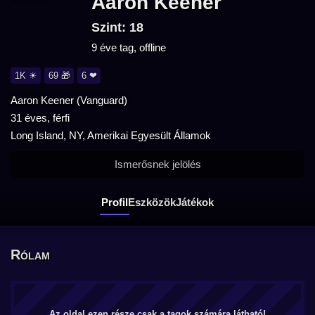
Aaron Keener
Szint: 18
9 éve tag, offline
1K ☀
69 🎁
6 ❤
Aaron Keener (Vanguard)
31 éves, férfi
Long Island, NY, Amerikai Egyesült Államok
Ismerősnek jelölés
Profil
Eszközök
Játékok
Rólam
Az oldal ezen része csak a tagok számára látható!