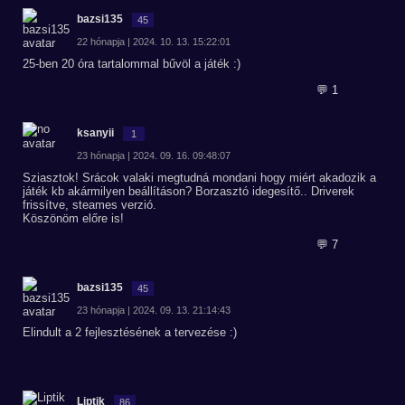
bazsi135
45
22 hónapja | 2024. 10. 13. 15:22:01
25-ben 20 óra tartalommal bűvöl a játék :)
💬 1
ksanyii
1
23 hónapja | 2024. 09. 16. 09:48:07
Sziasztok! Srácok valaki megtudná mondani hogy miért akadozik a
játék kb akármilyen beállításon? Borzasztó idegesítő.. Driverek
frissítve, steames verzió.
Köszönöm előre is!
💬 7
bazsi135
45
23 hónapja | 2024. 09. 13. 21:14:43
Elindult a 2 fejlesztésének a tervezése :)
Liptik
86