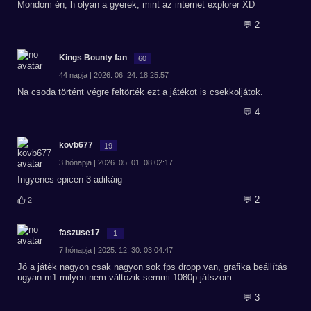
Mondom én, h olyan a gyerek, mint az internet explorer XD
💬 2
Kings Bounty fan
60
44 napja | 2026. 06. 24. 18:25:57
Na csoda történt végre feltörték ezt a játékot is csekkoljátok.
💬 4
kovb677
19
3 hónapja | 2026. 05. 01. 08:02:17
Ingyenes epicen 3-adikáig
💬 2
2
faszuse17
1
7 hónapja | 2025. 12. 30. 03:04:47
Jó a játèk nagyon csak nagyon sok fps dropp van, grafika beállítás
ugyan m1 milyen nem változik semmi 1080p játszom.
💬 3