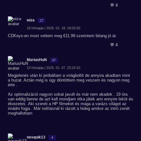
💬 4
wiza
27
18 hónapja | 2025. 01. 18. 18:02:50
CDKeys-en most vettem meg €11.99 szerintem bitang jó ár.
💬 4
MariusHuN
47
19 hónapja | 2025. 01. 07. 23:24:10
Megjelenés után ki próbáltam a virágboltit de annyira akadtam mint
a huzat. Aztán még is úgy döntöttem meg veszem és nagyon meg
érte .
Az optimalizáció nagyon sokat javult és már nem akadok . 19 óra
van eddig benne de azt kell mondjam ritka játék ami ennyire leköt és
élvezetes .Aki szereti a HP filmeket és maga a varázs világot az
imádni fogja . Már indításnál ki rázott a hideg amikor az intró zenét
meghallottam
nesquik13
4