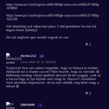
https://www.pcx.hu/kingston-a400-960gb-sata-ssd-sa400s37-960g-
-978850
https://www.pcx.hu/kingston-a400-480gb-sata-ssd-sa400s37-480g-
-522138
Volt lehetőség ssd választani plusz 1 hdd gondoltam ha már lúd
legyen kövér (tárhely)!
Aki tud segítsen igen amatőr vagyok ez van.
💬 1
Richie1212
28
2 éve | 2024. 05. 31. 23:34:45
Sziasztok! Arra van valami megoldás, hogy ne futassa le minden
indításnál ezt a shader cuccot? Nem hiszem, hogy ez normális 😅
Mellesleg mindegy milyen grafikán játszom be-be szaggat, csak az
a furcsa hogy az fps közben nem megy le. Denuvo? Gondoltam
most akcióban megveszem, de ha nem oldódik meg lehet megy a
refund 😅
💬 2
DINA9999
1