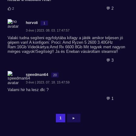
💬 2
2
horvoli
1
3 éve | 2023. 08. 03. 17:47:57
Valaki tudna segíteni egyfolytába kifagy a játék amikor teljesen jó
gépem van! A konfigom: Proci: Amd Ryzen 5 2600 3.40GHz
Ram:16Gb Videókártya:Amd Rx 6600 8Gb Mit tegyek mert nagyon
mérges vagyok!Segítség!! Ja és Eneban vásároltam steamra!!
💬 3
speedman64
20
3 éve | 2023. 07. 18. 15:47:59
Valami hir ha lesz dlc ?
💬 1
1
►