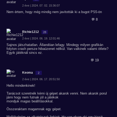
2 éve | 2024. 07. 02. 15:36:07
Nem értem, hogy még mindig nem javitották ki a bugot PS5-ön
💬 8
Richie1212
28
2 éve | 2024. 06. 19. 12:01:46
Sajnos játszhatatlan. Állandóan lefagy. Mindegy milyen grafikán
folyton crash persze hibaüzenet nélkül. Van valkinek valami ötlete?
Egyik játéknál sincs ez.
💬 19
Keoma
2
2 éve | 2024. 06. 17. 20:51:50
Hello mindenkinek!
Tanácsot szeretnék kérni új gépet akarok venni. Nem akarok porul
járni hogy nem futnak jól a játékok
mondjuk magas beállításokkal.
Összeraktam magamnak egy gépet.
Mellékelném az alkatrészek linkjeit. Ha van olyan aki egy kicsit