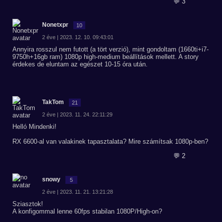
💬 3
Nonetxpr
10
2 éve | 2023. 12. 10. 09:43:01
Annyira rosszul nem futott (a tört verzió), mint gondoltam (1660ti+i7-
9750h+16gb ram) 1080p high-medium beállítások mellett. A story
érdekes de eluntam az egészet 10-15 óra után.
TakTom
21
2 éve | 2023. 11. 24. 22:11:29
Helló Mindenki!
RX 6600-al van valakinek tapasztalata? Mire számítsak 1080p-ben?
💬 2
snowy
5
2 éve | 2023. 11. 21. 13:21:28
Sziasztok!
A konfigommal lenne 60fps stabilan 1080P/High-on?