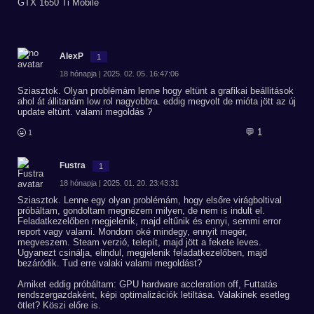
GTX 1650 Ti Mobile
AlexP
1
18 hónapja | 2025. 02. 05. 16:47:06
Sziasztok. Olyan problémám lenne hogy eltünt a grafikai beállitások
ahol át állitanám low rol nagyobbra. eddig megvolt de mióta jött az új
update eltünt. valami megoldás ?
💬 1
1
Fustra
1
18 hónapja | 2025. 01. 20. 23:43:31
Sziasztok. Lenne egy olyan problémám, hogy elsőre virágboltival
próbáltam, gondoltam megnézem milyen, de nem is indult el.
Feladatkezelőben megjelenik, majd eltűnik és ennyi, semmi error
report vagy valami. Mondom oké mindegy, ennyit megér,
megveszem. Steam verzió, telepít, majd jött a fekete leves.
Ugyanezt csinálja, elindul, megjelenik feladatkezelőben, majd
bezáródik. Tud erre valaki valami megoldást?
Amiket eddig próbáltam: GPU hardware accleration off, Futtatás
rendszergazdaként, képi optimalizációk letiltása. Valakinek esetleg
ötlet? Köszi előre is.