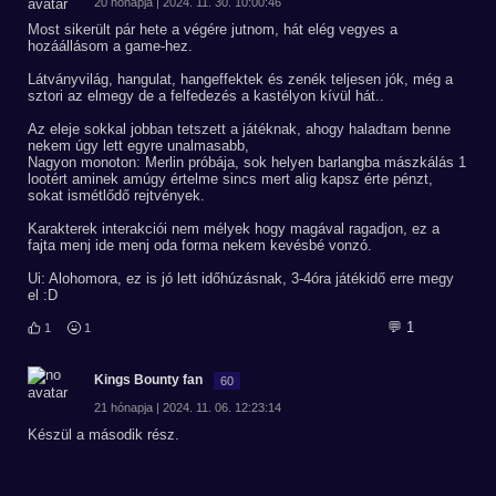
20 hónapja | 2024. 11. 30. 10:00:46
Most sikerült pár hete a végére jutnom, hát elég vegyes a
hozáállásom a game-hez.
Látványvilág, hangulat, hangeffektek és zenék teljesen jók, még a
sztori az elmegy de a felfedezés a kastélyon kívül hát..
Az eleje sokkal jobban tetszett a játéknak, ahogy haladtam benne
nekem úgy lett egyre unalmasabb,
Nagyon monoton: Merlin próbája, sok helyen barlangba mászkálás 1
lootért aminek amúgy értelme sincs mert alig kapsz érte pénzt,
sokat ismétlődő rejtvények.
Karakterek interakciói nem mélyek hogy magával ragadjon, ez a
fajta menj ide menj oda forma nekem kevésbé vonzó.
Ui: Alohomora, ez is jó lett időhúzásnak, 3-4óra játékidő erre megy
el :D
💬 1
1
1
Kings Bounty fan
60
21 hónapja | 2024. 11. 06. 12:23:14
Készül a második rész.