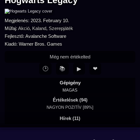
Hogwarts Legacy
Megjelenés: 2023. February 10.
Műfaj:
Akció
,
Kaland
,
Szerepjáték
Fejlesztő: Avalanche Software
Kiadó: Warner Bros. Games
Még nem értékelted
🕑
📚
▶
❤
Gépigény
MAGAS
Értékelések (94)
NAGYON POZITÍV [89%]
Hírek (11)