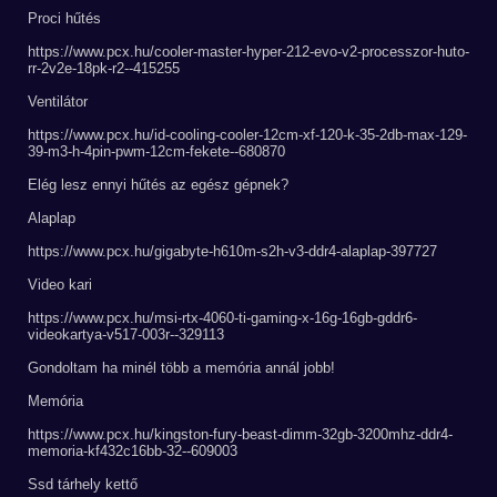
Proci hűtés
https://www.pcx.hu/cooler-master-hyper-212-evo-v2-processzor-huto-
rr-2v2e-18pk-r2--415255
Ventilátor
https://www.pcx.hu/id-cooling-cooler-12cm-xf-120-k-35-2db-max-129-
39-m3-h-4pin-pwm-12cm-fekete--680870
Elég lesz ennyi hűtés az egész gépnek?
Alaplap
https://www.pcx.hu/gigabyte-h610m-s2h-v3-ddr4-alaplap-397727
Video kari
https://www.pcx.hu/msi-rtx-4060-ti-gaming-x-16g-16gb-gddr6-
videokartya-v517-003r--329113
Gondoltam ha minél több a memória annál jobb!
Memória
https://www.pcx.hu/kingston-fury-beast-dimm-32gb-3200mhz-ddr4-
memoria-kf432c16bb-32--609003
Ssd tárhely kettő