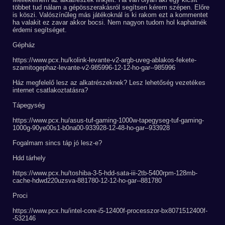
többet tud nálam a gépösszerakásról segítsen kérem szépen. Előre
is köszi. Valószínűleg más játékoknál is ki rakom ezt a kommentet
ha valakit ez zavar akkor bocsi. Nem nagyon tudom hol kaphatnék
érdemi segítséget.
Gépház
https://www.pcx.hu/kolink-levante-v2-argb-uveg-ablakos-fekete-
szamitogephaz-levante-v2-985996-12-12-ho-gar--985996
Ház megfelelő lesz az alkatrészeknek? Lesz lehetőség vezetékes
internet csatlakoztatásra?
Tápegység
https://www.pcx.hu/asus-tuf-gaming-1000w-tapegyseg-tuf-gaming-
1000g-90ye00s1-b0na00-933928-12-48-ho-gar--933928
Fogalmam sincs táp jó lesz-e?
Hdd tárhely
https://www.pcx.hu/toshiba-3-5-hdd-sata-iii-2tb-5400rpm-128mb-
cache-hdwd220uzsva-881780-12-12-ho-gar--881780
Proci
https://www.pcx.hu/intel-core-i5-12400f-processzor-bx8071512400f-
-532146