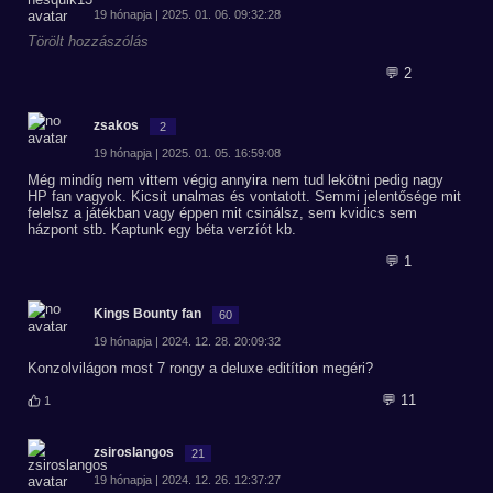
19 hónapja | 2025. 01. 06. 09:32:28
Törölt hozzászólás
💬 2
zsakos
2
19 hónapja | 2025. 01. 05. 16:59:08
Még mindíg nem vittem végig annyira nem tud lekötni pedig nagy
HP fan vagyok. Kicsit unalmas és vontatott. Semmi jelentősége mit
felelsz a játékban vagy éppen mit csinálsz, sem kvidics sem
házpont stb. Kaptunk egy béta verzíót kb.
💬 1
Kings Bounty fan
60
19 hónapja | 2024. 12. 28. 20:09:32
Konzolvilágon most 7 rongy a deluxe editítion megéri?
💬 11
1
zsiroslangos
21
19 hónapja | 2024. 12. 26. 12:37:27