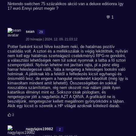
Nintendo switchen 75 százalékos akció van a deluxe editionra így
17 euró.Ennyi pénzt megér ?
💬 1
sean
29
20 hónapja | 2024. 12. 09. 21:03:12
Potter fanként kicsit félve kezdtem neki, de hatalmas pozitív
csalódás volt. A sztori és a mellékszálak is végig lekötöttek, nyilván
nem kell egy hatalmas szerteágazó cselekményű RPG-re gondolni,
a választási lehetőségek nem túl sokat nyomnak a latba a fő sztori
szempontjából. Nyilván lehetne mit javítani rajta, pl a pénz elég
hamar feleslegessé válik, hála a rengeteg a felesleges lootolni való
holminak. A játéknak kb a felétől a felfedezés kicsit egyhangú és
önismétlő lesz, de engem a hangulat mindenért kárpótolt (még így is
kimaxoltam mindent amit lehetett). Összességében én sokkal
rosszabbra számítottam, rég nem okozott már nálam játék ilyen
katartikus élményt mint ez. Sokszor csak pislogtam, és
rengetegszer jött a nagybetűs AZT A QRVA. A grafikáról ne is
beszéljünk, rengetegszer kellett megállnom gyönyörködni a tájban.
Akik egy kicsit is szeretik a HP világát azoknak kötelező darab.
2
nagylajos19982
2