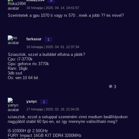
Roka1994
8
16 hónapja | 2025. 04. 14. 19:41:57
Szerintetek a gpu 1070 ti vagy rx 570 ..meik a jobb ?? és mivel?
farkasur
1
16 hónapja | 2025. 04. 01. 12:37:34
Sziasztok, ezzel a builddel elfutna a játék?
Cpu: i7-3770k
Gpu: geforce rtx 3770k
Ram: 16gb
3db ssd
Os: win 10 64 bit
💬 3
yanyc
1
17 hónapja | 2025. 02. 18. 21:04:35
sziasztok, ezzel a setuppal szeretném vinni medium beállításokon
nagyjából stabil 60 fps-en, ez így mennyire valósítható meg?
i5-10300H @ 2.50GHz
FURY Impact 16GB KIT DDR4 3200MHz