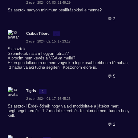
2 éve | 2024. 04. 03. 21:49:29
Sziasztok nagyon minimum beállításokkal elmenne?
💬 2
CsikosTiborc
2
2 éve | 2024. 02. 15. 17:23:17
Sziasztok.
Szerintetek nálam hogyan futna??
A procim nem kevés a VGA-m mellé?
Ezen gondolkodom de nem vagyok a legokosabb ebben a témában,
itt hátha valaki tudna segíteni. Köszönöm előre is.
💬 5
Tigris
1
2 éve | 2024. 01. 17. 16:45:26
Sziasztok! Érdeklődnék hogy valaki moddolta-e a játékot mert
segítséget kérnék. 1-2 modot szeretnék felrakni de nem tudom hogy
kell.
💬 2