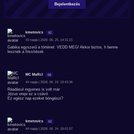
Bejelentkezés
kmetovics
92
43 napja | 2026. 06. 25. 14:31:21
Gabika egyszerű a történet. VEDD MEG! Akkor biztos, h benne
lesznek a frissítések
MC MaRcI
68
44 napja | 2026. 06. 24. 19:43:36
Ráadásul ingyenes is volt már
Jézus ereje ez a csávó
Ez egész nap ezeket böngészi?
kmetovics
92
44 napja | 2026. 06. 24. 19:01:57