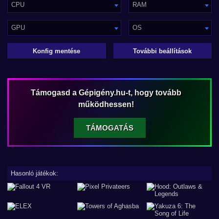
CPU
RAM
GPU
OS
Konfig mentése
További beállítások
Támogasd a Gépigény.hu-t, hogy tovább
működhessen!
TÁMOGATÁS
Hasonló játékok: