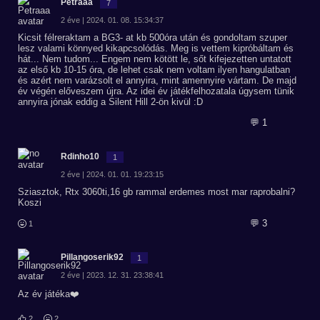
Petraaa
7
2 éve | 2024. 01. 08. 15:34:37
Kicsit félreraktam a BG3- at kb 500óra után és gondoltam szuper
lesz valami könnyed kikapcsolódás. Meg is vettem kipróbáltam és
hát... Nem tudom... Engem nem kötött le, sőt kifejezetten untatott
az első kb 10-15 óra, de lehet csak nem voltam ilyen hangulatban
és azért nem varázsolt el annyira, mint amennyire vártam. De majd
év végén előveszem újra. Az idei év játékfelhozatala úgysem tünik
annyira jónak eddig a Silent Hill 2-ön kivül :D
💬 1
Rdinho10
1
2 éve | 2024. 01. 01. 19:23:15
Sziasztok, Rtx 3060ti,16 gb rammal erdemes most mar raprobalni?
Koszi
💬 3
1
Pillangoserik92
1
2 éve | 2023. 12. 31. 23:38:41
Az év játéka❤️
2
2