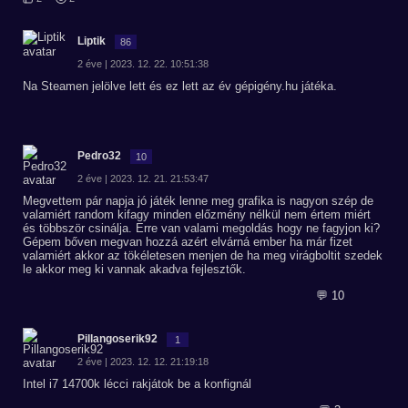
Liptik
86
2 éve | 2023. 12. 22. 10:51:38
Na Steamen jelölve lett és ez lett az év gépigény.hu játéka.
Pedro32
10
2 éve | 2023. 12. 21. 21:53:47
Megvettem pár napja jó játék lenne meg grafika is nagyon szép de
valamiért random kifagy minden előzmény nélkül nem értem miért
és többször csinálja. Erre van valami megoldás hogy ne fagyjon ki?
Gépem bőven megvan hozzá azért elvárná ember ha már fizet
valamiért akkor az tökéletesen menjen de ha meg virágboltit szedek
le akkor meg ki vannak akadva fejlesztők.
💬 10
Pillangoserik92
1
2 éve | 2023. 12. 12. 21:19:18
Intel i7 14700k lécci rakjátok be a konfignál