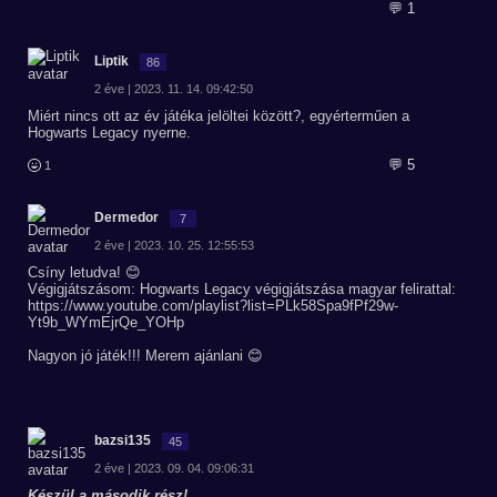
💬 1
Liptik
86
2 éve | 2023. 11. 14. 09:42:50
Miért nincs ott az év játéka jelöltei között?, egyérterműen a
Hogwarts Legacy nyerne.
💬 5
1
Dermedor
7
2 éve | 2023. 10. 25. 12:55:53
Csíny letudva! 😊
Végigjátszásom: Hogwarts Legacy végigjátszása magyar felirattal:
https://www.youtube.com/playlist?list=PLk58Spa9fPf29w-
Yt9b_WYmEjrQe_YOHp
Nagyon jó játék!!! Merem ajánlani 😊
bazsi135
45
2 éve | 2023. 09. 04. 09:06:31
Készül a második rész!