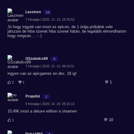
Laszmen
19
7 hónapja | 2025. 12. 13. 18:25:52
Jó hogy ingyéé van most ez epicen, de 1 órája próbálok vele
játszani de hiba üzenet hiba üzenet hátán, de legalább elmondhatom
hogy megvan.... :- )
GSzabolcs89
5
7 hónapja | 2025. 12. 12. 06:10:11
ingyen van az epicgames en dec. 18 ig!
💬 1
2
1
Propofol
1
9 hónapja | 2025. 10. 18. 09:15:13
10,49€ most a deluxe edition a steamen
💬 10
1