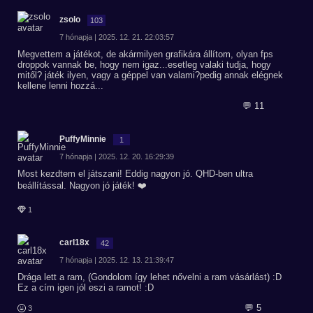
zsolo
103
7 hónapja | 2025. 12. 21. 22:03:57
Megvettem a játékot, de akármilyen grafikára állítom, olyan fps
droppok vannak be, hogy nem igaz...esetleg valaki tudja, hogy
mitől? játék ilyen, vagy a géppel van valami?pedig annak elégnek
kellene lenni hozzá...
💬 11
PuffyMinnie
1
7 hónapja | 2025. 12. 20. 16:29:39
Most kezdtem el játszani! Eddig nagyon jó. QHD-ben ultra
beállítással. Nagyon jó játék! ❤️
1
carl18x
42
7 hónapja | 2025. 12. 13. 21:39:47
Drága lett a ram, (Gondolom így lehet nővelni a ram vásárlást) :D
Ez a cím igen jól eszi a ramot! :D
💬 5
3