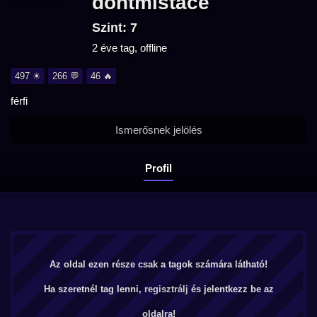
dontmistace
Szint: 7
2 éve tag, offline
497 ☀
266 💬
46 🔥
férfi
Ismerősnek jelölés
Profil
Az oldal ezen része csak a tagok számára látható!
Ha szeretnél tag lenni,
regisztrálj
és jelentkezz be az
oldalra!