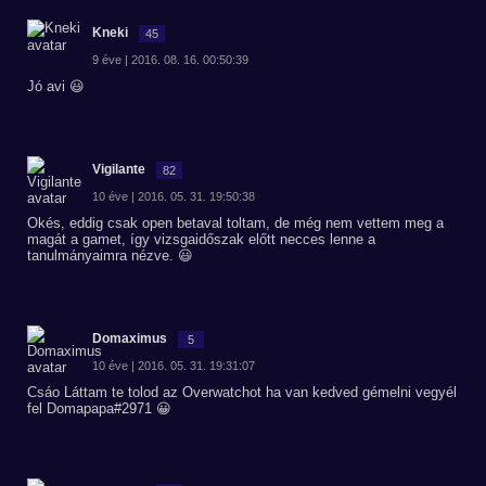
Kneki
45
9 éve | 2016. 08. 16. 00:50:39
Jó avi 😃
Vigilante
82
10 éve | 2016. 05. 31. 19:50:38
Okés, eddig csak open betaval toltam, de még nem vettem meg a
magát a gamet, így vizsgaidőszak előtt necces lenne a
tanulmányaimra nézve. 😃
Domaximus
5
10 éve | 2016. 05. 31. 19:31:07
Csáo Láttam te tolod az Overwatchot ha van kedved gémelni vegyél
fel Domapapa#2971 😀