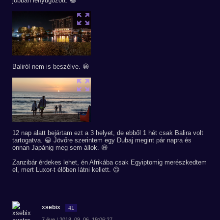
jobban lenyűgözött. 😀
Baliról nem is beszélve. 😀
12 nap alatt bejártam ezt a 3 helyet, de ebből 1 hét csak Balira volt
tartogatva. 😀 Jövőre szerintem egy Dubaj megint pár napra és
onnan Japánig meg sem állok. 😆
Zanzibár érdekes lehet, én Afrikába csak Egyiptomig merészkedtem
el, mert Luxor-t élőben látni kellett. 😉
xsebix
41
7 éve | 2018. 09. 06. 19:06:27