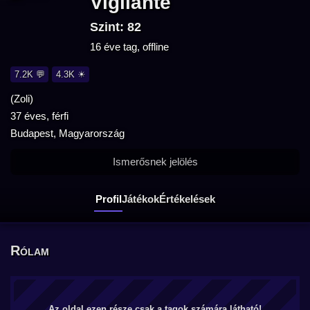
Vigilante
Szint: 82
16 éve tag, offline
7.2K 💬
4.3K ☀
(Zoli)
37 éves, férfi
Budapest, Magyarország
Ismerősnek jelölés
Profil
Játékok
Értékelések
Rólam
Az oldal ezen része csak a tagok számára látható!