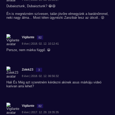
Dubaioztunk, Dubaioztunk? 😂😆
Én is megnézném szívesen, talán jövőre elmegyünk a barátnőmmel,
neki nagy álma... Most télen úgynézki Zanzibár lesz az úticél.. 😜
Vigilante
82
8 éve | 2018. 02. 12. 10:12:41
Persze, nem márka függő. 😀
Zolek23
3
8 éve | 2018. 02. 12. 06:56:32
Hali És Még azt szeretném kérdezni akinek asus márkáju videó
karivan arra lehet?
Vigilante
82
8 éve | 2017. 12. 29. 19:35:35