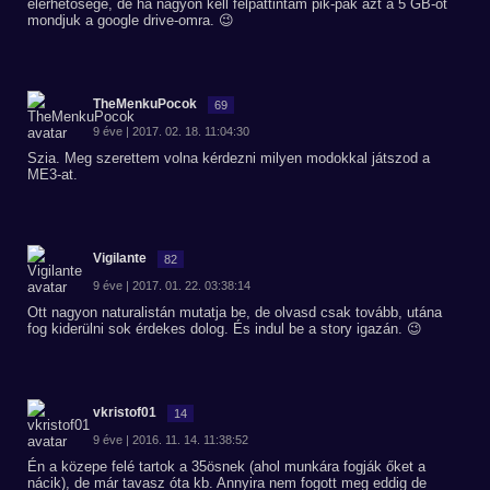
elérhetősége, de ha nagyon kell felpattintam pik-pak azt a 5 GB-ot
mondjuk a google drive-omra. 😉
TheMenkuPocok
69
9 éve | 2017. 02. 18. 11:04:30
Szia. Meg szerettem volna kérdezni milyen modokkal játszod a
ME3-at.
Vigilante
82
9 éve | 2017. 01. 22. 03:38:14
Ott nagyon naturalistán mutatja be, de olvasd csak tovább, utána
fog kiderülni sok érdekes dolog. És indul be a story igazán. 😉
vkristof01
14
9 éve | 2016. 11. 14. 11:38:52
Én a közepe felé tartok a 35ösnek (ahol munkára fogják őket a
nácik), de már tavasz óta kb. Annyira nem fogott meg eddig de