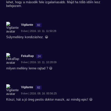
lehet, hogy a második fele izgalamasabb. Majd ha több időm lesz
befejezem.
Vigilante
82
9 éve | 2016. 10. 11. 11:50:28
Súlymellény kondizáshoz. 😀
FekaRap
24
9 éve | 2016. 10. 11. 10:28:09
milyen mellény lenne rajtad ? 😃
Vigilante
82
9 éve | 2016. 08. 16. 00:56:25
Köszi, hát a jó öreg pestis doktor maszk, az mindig epic! 😃