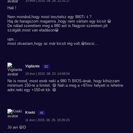
10 éve | 2015. 09. 28. 22:31:17
Hali !
Nem mondod,hogy most tesztelsz egy 980Ti -t ?
Haj de haragszom magamra ,hogy nem vártam egy kicsit 😀
De nálad szerettem meg a 980 ast is.Nagyon szeretem.jól
szolgált.most van eladáson😀
ups...
most olvastam,hogy az már kicsit rég volt.😀bocsi...
Vigilante
82
10 éve | 2015. 08. 23. 14:58:54
Ne is mond, most esek neki a 980 Ti BIOS-ának, hogy kihúzzam
minimum 150-re a limitet. 😆 Nah a meg a +87mv helyett is lehetne
adni neki egy +150-et kb. 😆
Kneki
45
11 éve | 2015. 06. 25. 19:26:23
Jó avi 😃D