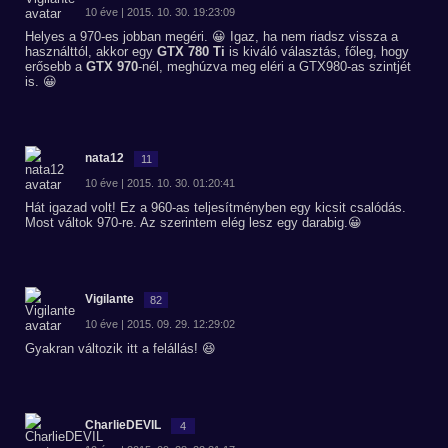
10 éve | 2015. 10. 30. 19:23:09
Helyes a 970-es jobban megéri. 😀 Igaz, ha nem riadsz vissza a
használttól, akkor egy
GTX 780 Ti
is kiváló választás, főleg, hogy
erősebb a
GTX 970
-nél, meghúzva meg eléri a GTX980-as szintjét
is. 😀
nata12
11
10 éve | 2015. 10. 30. 01:20:41
Hát igazad volt! Ez a 960-as teljesítményben egy kicsit csalódás.
Most váltok 970-re. Az szerintem elég lesz egy darabig.😀
Vigilante
82
10 éve | 2015. 09. 29. 12:29:02
Gyakran változik itt a felállás! 😆
CharlieDEVIL
4