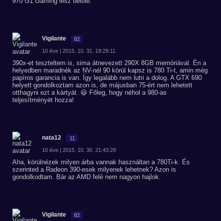
970 G1 Gaming lesz belőle.
Vigilante
82
10 éve | 2015. 10. 31. 19:29:11
390x-et teszteltem is, sima átnevezett 290X 8GB memóriával. Én a
helyedben maradnék az NV-nél 90 körül kapsz is 780 Ti-t, amin még
papíros garancia is van. Így legalább nem lutri a dolog. A GTX 690
helyett gondolkoztam azon is, de májusban 75-ért nem lehetett
otthagyni ezt a kártyát. 😃 Főleg, hogy néhol a 980-as
teljesítményét hozza!
nata12
11
10 éve | 2015. 10. 30. 21:43:28
Aha, körülnézek milyen árba vannak használtan a 780Ti-k. És
szerinted a Radeon 390-esek milyenek lehetnek? Azon is
gondolkodtam. Bár az AMD felé nem nagyon hajlok.
Vigilante
82