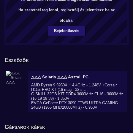
Ha szeretnél tag lenni,
regisztrálj
és jelentkezz be az
oldalra!
Bejelentkezés
Eszközök
△△△ Solaris △△△
Asztali PC
AMD Ryzen 9 5950X ~ 4.4GHz - 1.248V +Corsair
H115i PRO XT (16 mag - 32 s…
G.SKILL 32GB KIT DDR4 3600MHz CL16 - 3600MHz
(16 19 19 39) - 1.350V
EVGA GeForce RTX 3090 FTW3 ULTRA GAMING
24GB (1965 MHz/20000MHz) - 0.950V
Gépsarok képek