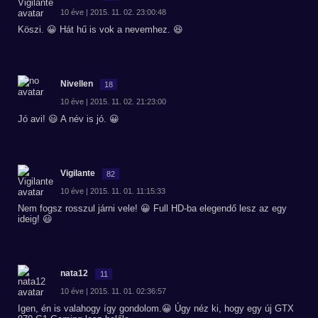
10 éve | 2015. 11. 02. 23:00:48
Köszi. 😀 Hát hű is vok a nevemhez. 😆
Nivellen
18
10 éve | 2015. 11. 02. 21:23:00
Jó avi! 😃 A név is jó. 😀
Vigilante
82
10 éve | 2015. 11. 01. 11:15:33
Nem fogsz rosszul járni vele! 😀 Full HD-ba elegendő lesz az egy
ideig! 😃
nata12
11
10 éve | 2015. 11. 01. 02:36:57
Igen, én is valahogy így gondolom.😀 Úgy néz ki, hogy egy új GTX