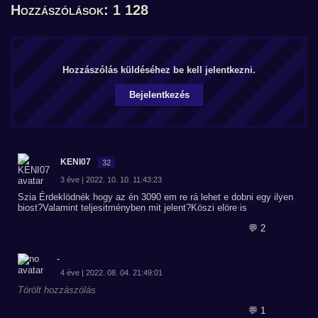
Hozzászólások: 1 128
Hozzászólás küldéséhez be kell jelentkezni.
Bejelentkezés
KENI07
32
3 éve | 2022. 10. 10. 11:43:23
Szia Érdeklödnék hogy az én 3090 em re rá lehet e dobni egy ilyen
biost?Valamint teljesitményben mit jelent?Köszi elöre is
💬 2
-
4 éve | 2022. 08. 04. 21:49:01
Törölt hozzászólás
💬 1