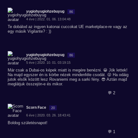
yugiohyugiohzebuyug
86
4 éve | 2022. 01. 06. 13:04:48
Te dobálod az ingyen katonai cuccokat UE marketplace-re vagy az
egy másik Vigilante? : ))
yugiohyugiohzebuyug
86
5 éve | 2020. 10. 01. 03:19:15
Már csak a Dubai-os képek miatt is megére benézni. 😀 Jók lettek!
Na majd egyszer én is körbe nézek mindenféle csodát. 😜 Ha odáig
jutok elsők között lesz Rovaniemi meg a sarki fény. 😎 Aztán majd
meglátjuk összejön-e és mikor.
💬 2
Scorn Face
20
6 éve | 2020. 03. 26. 18:43:41
Boldog születésnapot!
💬 1