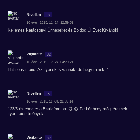
Nivellen
18
10 éve | 2015. 12. 24. 12:59:51
Kellemes Karácsonyi Ünnepeket és Boldog Új Évet Kívánok!
Vigilante
82
10 éve | 2015. 12. 24. 04:29:21
Hát ne is mond! Az ilyenek is vannak, de hogy minek!?
Nivellen
18
10 éve | 2015. 11. 08. 21:33:14
123/5-ös cheater a Battlefrontba. 😆 😃 De kár hogy még léteznek
ilyen teremtmények.
Vigilante
82