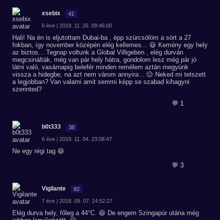
xsebix
41
6 éve | 2019. 11. 26. 09:46:00
Hali! Na én is eljutottam Dubai-ba , épp szürcsölöm a sört a 27
fokban, így november középén elég kellemes... 😃 Kemény egy hely
az biztos... Tegnap voltunk a Global Villigeben , elég durván
megcsinálták, még van pár hely hátra, gondolom lesz még pár jó
látni való, vasárnapig belefér minden remélem aztán megyünk
vissza a hidegbe, na azt nem várom annyira... 😕 Neked mi tetszett
a legjobban? Van valami amit semmi képp se szabad kihagyni
szerinted?
💬 1
b0t333
38
6 éve | 2019. 11. 04. 23:08:47
Ne egy régi tag 😆
💬 3
Vigilante
82
7 éve | 2018. 09. 07. 14:52:27
Elég durva hely, főleg a 44°C. 😆 De engem Szingapúr utána még