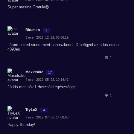
Super masina Gratula😉
Bituman
2
3 éve | 2022. 12. 22. 00:56:19
Látom neked sincs miért panaszkodni :D befigyel az a kis csinos
4090es
💬 1
Maxidrake
17
4 éve | 2022. 05. 22. 10:14:42
Jó kis masinàk ! Használd egészséggel.
💬 1
TryLeX
4
7 éve | 2019. 07. 06. 14:08:05
Happy Birthday!