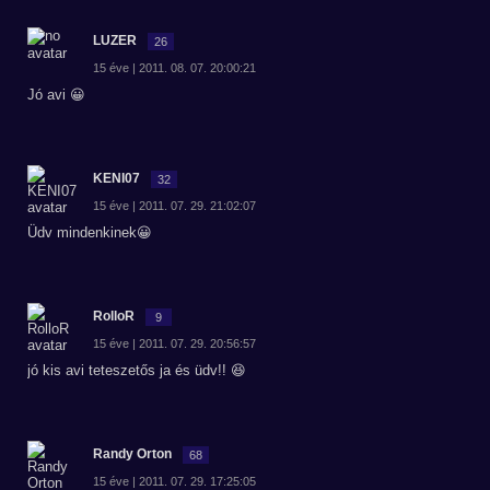
LUZER
26
15 éve | 2011. 08. 07. 20:00:21
Jó avi 😀
KENI07
32
15 éve | 2011. 07. 29. 21:02:07
Üdv mindenkinek😀
RolloR
9
15 éve | 2011. 07. 29. 20:56:57
jó kis avi teteszetős ja és üdv!! 😆
Randy Orton
68
15 éve | 2011. 07. 29. 17:25:05