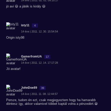
14 éve | 2012. 02. 01. 09:15:17
jó avi 😃 a játék is király 😃
isty11
4
14 éve | 2011. 12. 30. 15:54:54
Origin isty98
GamerfromUA
17
14 éve | 2011. 12. 14. 17:17:28
Jó avatar!
JohnDoe89
39
14 éve | 2011. 11. 08. 12:44:57
Persze, tudom én ezt, csak megjegyeztem hogy ha hamarabb
döntesz így, akkor valamivel többet kaptál volna a pénzedért.😀