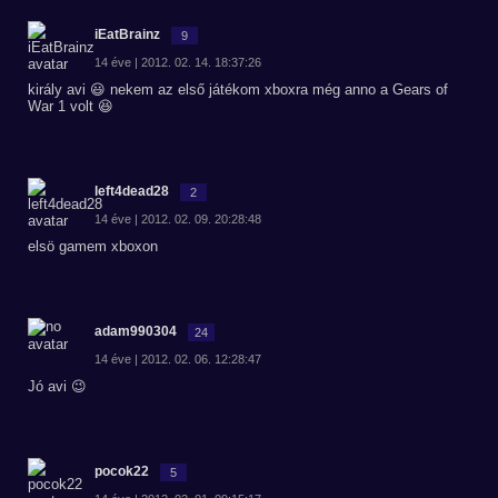
iEatBrainz
9
14 éve | 2012. 02. 14. 18:37:26
király avi 😃 nekem az első játékom xboxra még anno a Gears of
War 1 volt 😆
left4dead28
2
14 éve | 2012. 02. 09. 20:28:48
elsö gamem xboxon
adam990304
24
14 éve | 2012. 02. 06. 12:28:47
Jó avi 😉
pocok22
5