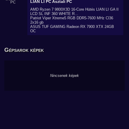
LIAN LI PC
Asztali PC
AMD Ryzen 7 9800X3D 16-Core Hütés LIAN LI GA II
LCD SL INF 360 WHITE R…
Patriot Viper Xtreme5 RGB DDR5-7600 MHz Cl36
2x16 gb
ASUS TUF GAMING Radeon RX 7900 XTX 24GB
OC
Gépsarok képek
Nincsenek képek