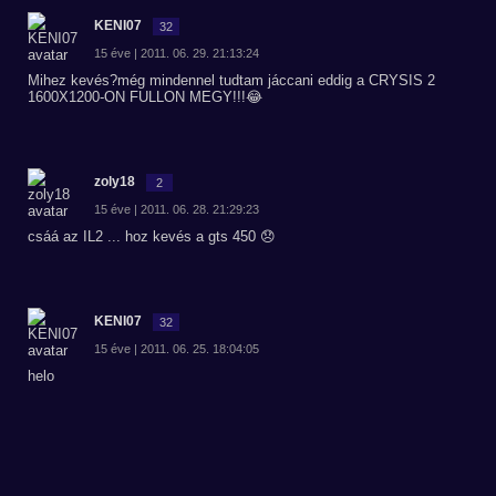
KENI07
32
15 éve | 2011. 06. 29. 21:13:24
Mihez kevés?még mindennel tudtam jáccani eddig a CRYSIS 2
1600X1200-ON FULLON MEGY!!!😂
zoly18
2
15 éve | 2011. 06. 28. 21:29:23
csáá az IL2 ... hoz kevés a gts 450 😞
KENI07
32
15 éve | 2011. 06. 25. 18:04:05
helo