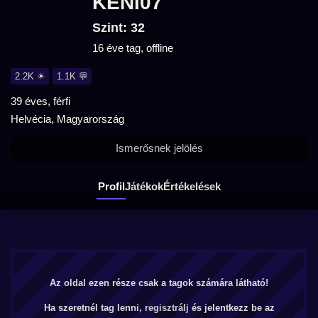
KENI07
Szint: 32
16 éve tag, offline
2.2K ☀
1.1K 💬
39 éves, férfi
Helvécia, Magyarország
Ismerősnek jelölés
Profil
Játékok
Értékelések
Az oldal ezen része csak a tagok számára látható!
Ha szeretnél tag lenni,
regisztrálj
és jelentkezz be az