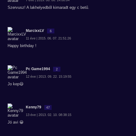
7 éve | 2019. 06. 06. 14:08:04
Szervusz! A lakhelyedből kimaradt egy c betű.
MarcixxLV
6
11 éve | 2015. 06. 07. 21:51:26
Happy birthday !
Pc Game1994
2
12 éve | 2013. 09. 22. 15:19:55
Jo kep😃
Kenny79
47
13 éve | 2013. 02. 10. 08:38:15
Jó avi 😀