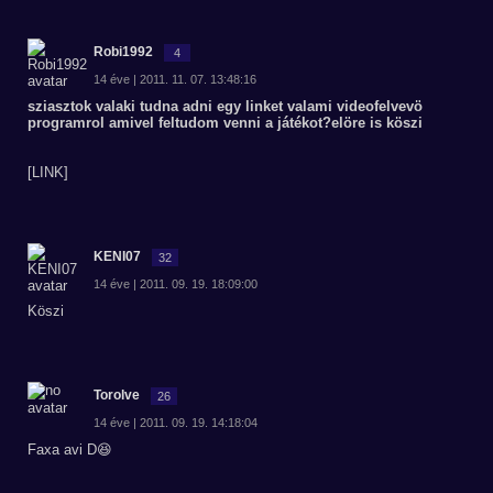
Robi1992
4
14 éve | 2011. 11. 07. 13:48:16
sziasztok valaki tudna adni egy linket valami videofelvevö
programrol amivel feltudom venni a játékot?elöre is köszi
[LINK]
KENI07
32
14 éve | 2011. 09. 19. 18:09:00
Köszi
Torolve
26
14 éve | 2011. 09. 19. 14:18:04
Faxa avi D😆