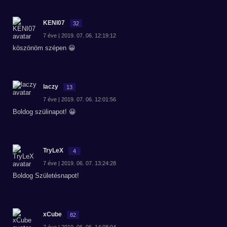
KENI07
32
7 éve | 2019. 07. 06. 12:19:12
köszönöm szépen 😀
laczy
13
7 éve | 2019. 07. 06. 12:01:56
Boldog szülinapot! 😀
TryLeX
4
7 éve | 2019. 06. 07. 13:24:28
Boldog Születésnapot!
xCube
82