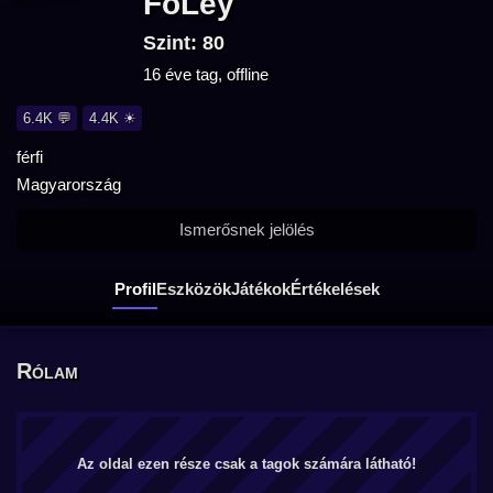
FoLey
Szint: 80
16 éve tag, offline
6.4K 💬
4.4K ☀
férfi
Magyarország
Ismerősnek jelölés
Profil
Eszközök
Játékok
Értékelések
Rólam
Az oldal ezen része csak a tagok számára látható!