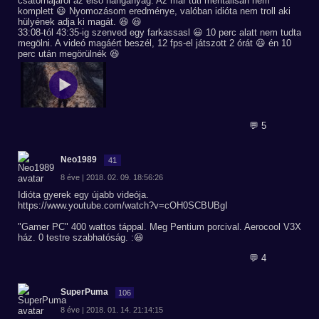
csatornájáról az első hanganyag. Az már tuti mentálisan nem
komplett 😃 Nyomozásom eredménye, valóban idióta nem troll aki
hülyének adja ki magát. 😆 😃
33:08-tól 43:35-ig szenved egy farkassasl 😃 10 perc alatt nem tudta
megölni. A videó magáért beszél, 12 fps-el játszott 2 órát 😃 én 10
perc után megörülnék 😆
💬 5
Neo1989
41
8 éve | 2018. 02. 09. 18:56:26
Idióta gyerek egy újabb videója.
https://www.youtube.com/watch?v=cOH0SCBUBgI
"Gamer PC" 400 wattos táppal. Meg Pentium porcival. Aerocool V3X
ház. 0 testre szabhatóság. :😆
💬 4
SuperPuma
106
8 éve | 2018. 01. 14. 21:14:15