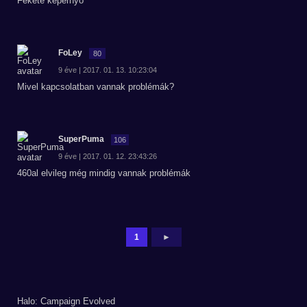
Fekete képernyő
FoLey
80
9 éve | 2017. 01. 13. 10:23:04
Mivel kapcsolatban vannak problémák?
SuperPuma
106
9 éve | 2017. 01. 12. 23:43:26
460al elvileg még mindig vannak problémák
1
►
Halo: Campaign Evolved