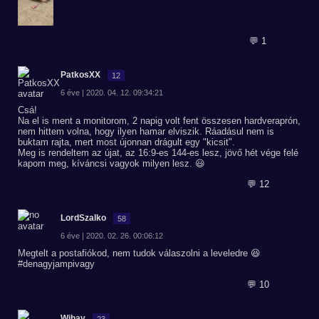
💬 1
PatkosXX
12
6 éve | 2020. 04. 12. 09:34:21
Csá!
Na el is ment a monitorom, 2 napig volt fent összesen hardveraprón,
nem hittem volna, hogy ilyen hamar elviszik. Ráadásul nem is
buktam rajta, mert most újonnan drágult egy "kicsit".
Meg is rendeltem az újat, az 16:9-es 144-es lesz, jövő hét vége felé
kapom meg, kíváncsi vagyok milyen lesz. 😃
💬 12
LordSzalko
58
6 éve | 2020. 02. 26. 00:06:12
Megtelt a postafiókod, nem tudok válaszolni a leveledre 😆
#denagyjampivagy
💬 10
Wihay
23