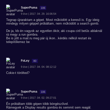
SuperPuma
106
9 éve | 2017. 04. 29. 16:06:54
Tegnap újraraktam a gépet. Most működött a kereső is. Egy ideig
mindegy milyen géppel próbáltam, nem működött a search gomb.
De ja, kb én vagyok az egyetlen ökör, aki csupa ciril betűs ablaknál
rá megy a run gombra.
Be is jött a mail.ru meg pár új ikon...kérdés nélkül restart és
telepítőlemez be
FoLey
80
9 éve | 2017. 04. 04. 08:12:12
Cokie-t törölted?
SuperPuma
106
9 éve | 2017. 04. 02. 09:27:01
Én próbáltam több gépen több böngészővel.
Rámegyek a Display results gombra és semmit sem reagál.