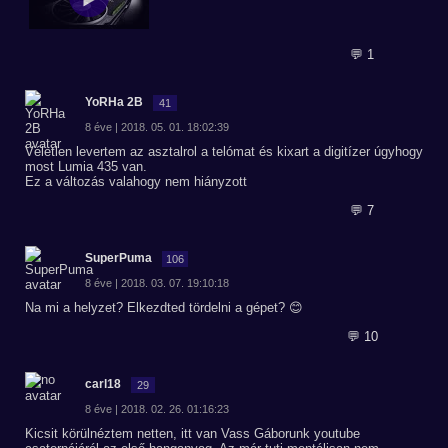
💬 1
YoRHa 2B
41
8 éve | 2018. 05. 01. 18:02:39
Véletlen levertem az asztalrol a telómat és kixart a digitízer úgyhogy
most Lumia 435 van.
Ez a változás valahogy nem hiányzott
💬 7
SuperPuma
106
8 éve | 2018. 03. 07. 19:10:18
Na mi a helyzet? Elkezdted tördelni a gépet? 😊
💬 10
carl18
29
8 éve | 2018. 02. 26. 01:16:23
Kicsit körülnéztem netten, itt van Vass Gáborunk youtube