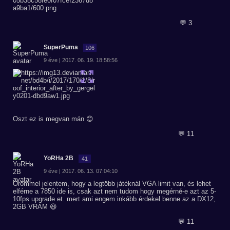
💬 3
SuperPuma
106
9 éve | 2017. 06. 19. 18:58:56
Oszt ez is megvan mán 😊
💬 11
YoRHa 2B
41
9 éve | 2017. 06. 13. 07:04:10
Örömmel jelentem, hogy a legtöbb játéknál VGA limit van, és lehet
elférne a 7850 ide is, csak azt nem tudom hogy megérné-e azt az 5-
10fps upgrade et. mert ami engem inkább érdekel benne az a DX12,
2GB VRAM 😃
💬 11