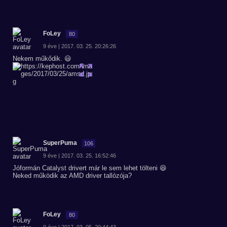
FoLey
80
9 éve | 2017. 03. 25. 20:26:26
Nekem műkődik. 😃
SuperPuma
106
9 éve | 2017. 03. 25. 16:52:46
Jóformán Catalyst drivert már le sem lehet tölteni 😆
Neked működik az AMD driver tallózója?
FoLey
80