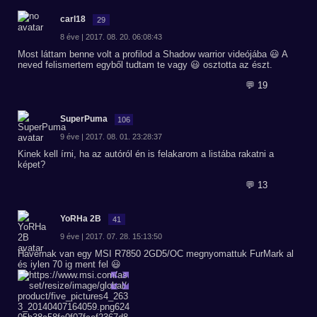
carl18
29
8 éve | 2017. 08. 20. 06:08:43
Most láttam benne volt a profilod a Shadow warrior videójába 😃 A
neved felismertem egyből tudtam te vagy 😃 osztotta az észt.
💬 19
SuperPuma
106
9 éve | 2017. 08. 01. 23:28:37
Kinek kell írni, ha az autóról én is felakarom a listába rakatni a
képet?
💬 13
YoRHa 2B
41
9 éve | 2017. 07. 28. 15:13:50
Havernak van egy MSI R7850 2GD5/OC megnyomattuk FurMark al
és iylen 70 ig ment fel 😃