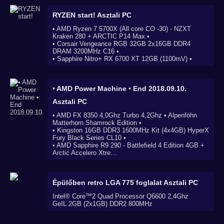
RYZEN start!
Asztali PC
• AMD Ryzen 7 5700X (All core CO -30) - NZXT
Kraken 280 + ARCTIC P14 Max •
• Corsair Vengeance RGB 32GB 2x16GB DDR4
DRAM 3200MHz C16 •
• Sapphire Nitro+ RX 6700 XT 12GB (1100mV) •
• AMD Power Machine • End 2018.09.10.
Asztali PC
• AMD FX 8350 4,0Ghz Turbo 4,2Ghz • Alpenföhn
Matterhorn Shamrock Edition •
• Kingston 16GB DDR3 1600MHz Kit (4x4GB) HyperX
Fury Black Series CL10 •
• AMD Sapphire R9 290 - Battlefield 4 Edition 4GB +
Arctic Accelero Xtre…
Épülőben retro LGA 775 foglalat
Asztali PC
Intel® Core™2 Quad Processor Q6600 2,4Ghz
GeIL 2GB (2x1GB) DDR2 800MHz