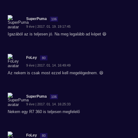
SuperPuma
106
9 éve | 2017. 01. 19. 19:17:45
Igazából az is teljesen jó. Na meg legalább ad képet 😆
FoLey
80
9 éve | 2017. 01. 14. 16:49:49
Az nekem is csak most ezzel kell megelégednem. 😆
SuperPuma
106
9 éve | 2017. 01. 14. 16:25:33
Nekem egy R7 360 is teljesen megfelelő
FoLey
80