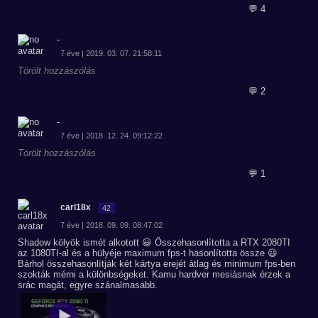
💬 4
-
7 éve | 2019. 03. 07. 21:58:11
Törölt hozzászólás
💬 2
-
7 éve | 2018. 12. 24. 09:12:22
Törölt hozzászólás
💬 1
carl18x
42
7 éve | 2018. 09. 09. 08:47:02
Shadow kölyök ismét alkotott 😃 Összehasonlította a RTX 2080TI
az 1080TI-al és a hülyéje maximum fps-t hasonlította össze 😃
Bárhol összehasonlítják két kártya erejét átlag és minimum fps-ben
szokták mérni a különbségeket. Kamu hardver mesiásnak érzek a
srác magát, egyre szánalmasabb.