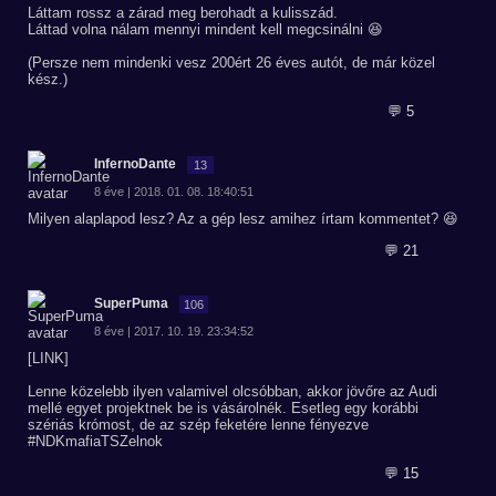
Láttam rossz a zárad meg berohadt a kulisszád.
Láttad volna nálam mennyi mindent kell megcsinálni 😆
(Persze nem mindenki vesz 200ért 26 éves autót, de már közel
kész.)
💬 5
InfernoDante
13
8 éve | 2018. 01. 08. 18:40:51
Milyen alaplapod lesz? Az a gép lesz amihez írtam kommentet? 😆
💬 21
SuperPuma
106
8 éve | 2017. 10. 19. 23:34:52
[LINK]
Lenne közelebb ilyen valamivel olcsóbban, akkor jövőre az Audi
mellé egyet projektnek be is vásárolnék. Esetleg egy korábbi
szériás krómost, de az szép feketére lenne fényezve
#NDKmafiaTSZelnok
💬 15