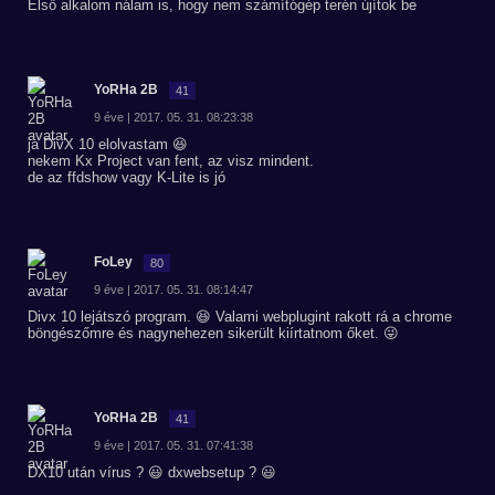
Első alkalom nálam is, hogy nem számítógép terén újítok be
YoRHa 2B
41
9 éve | 2017. 05. 31. 08:23:38
ja DivX 10 elolvastam 😆
nekem Kx Project van fent, az visz mindent.
de az ffdshow vagy K-Lite is jó
FoLey
80
9 éve | 2017. 05. 31. 08:14:47
Divx 10 lejátszó program. 😆 Valami webplugint rakott rá a chrome
böngészőmre és nagynehezen sikerült kiírtatnom őket. 😜
YoRHa 2B
41
9 éve | 2017. 05. 31. 07:41:38
DX10 után vírus ? 😃 dxwebsetup ? 😃