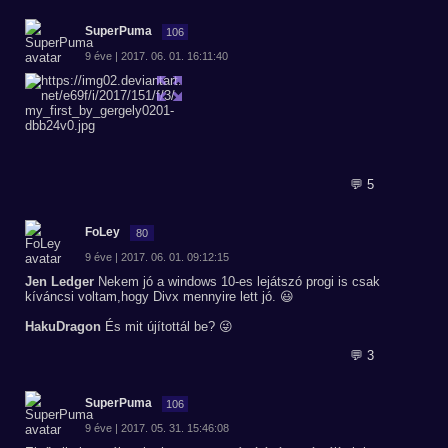
SuperPuma
106
9 éve | 2017. 06. 01. 16:11:40
💬 5
FoLey
80
9 éve | 2017. 06. 01. 09:12:15
Jen Ledger
Nekem jó a windows 10-es lejátszó progi is csak
kíváncsi voltam,hogy Divx mennyire lett jó. 😃
HakuDragon
És mit újítottál be? 😜
💬 3
SuperPuma
106
9 éve | 2017. 05. 31. 15:46:08