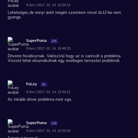
9 éve | 2017. 01. 14. 15:54:12
Lehetséges,de ennyi árért megéri szerintem mivel dx12-be nem
gyenge.
SuperPuma
106
9 éve | 2017. 01. 14. 15:48:33
Driverre hivatkoznak. Valószínű hogy az is van/volt a probléma.
Viszont lehet elsumákolnak egy esetleges tervezési problémát
FoLey
80
9 éve | 2017. 01. 14. 12:44:11
Az inkább driver probléma mint vga.
SuperPuma
106
9 éve | 2017. 01. 13. 12:33:32