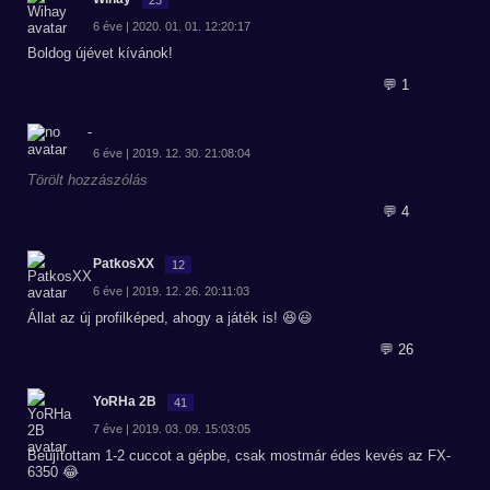
6 éve | 2020. 01. 01. 12:20:17
Boldog újévet kívánok!
💬 1
-
6 éve | 2019. 12. 30. 21:08:04
Törölt hozzászólás
💬 4
PatkosXX
12
6 éve | 2019. 12. 26. 20:11:03
Állat az új profilképed, ahogy a játék is! 😆😃
💬 26
YoRHa 2B
41
7 éve | 2019. 03. 09. 15:03:05
Beújítottam 1-2 cuccot a gépbe, csak mostmár édes kevés az FX-
6350 😂