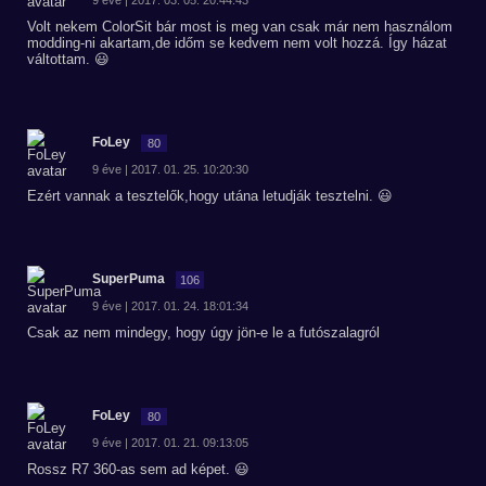
9 éve | 2017. 03. 05. 20:44:43
Volt nekem ColorSit bár most is meg van csak már nem használom
modding-ni akartam,de időm se kedvem nem volt hozzá. Így házat
váltottam. 😃
FoLey
80
9 éve | 2017. 01. 25. 10:20:30
Ezért vannak a tesztelők,hogy utána letudják tesztelni. 😃
SuperPuma
106
9 éve | 2017. 01. 24. 18:01:34
Csak az nem mindegy, hogy úgy jön-e le a futószalagról
FoLey
80
9 éve | 2017. 01. 21. 09:13:05
Rossz R7 360-as sem ad képet. 😃