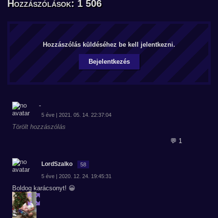
Hozzászólások: 1 506
Hozzászólás küldéséhez be kell jelentkezni.
Bejelentkezés
-
5 éve | 2021. 05. 14. 22:37:04
Törölt hozzászólás
💬 1
LordSzalko
58
5 éve | 2020. 12. 24. 19:45:31
Boldog karácsonyt! 😀