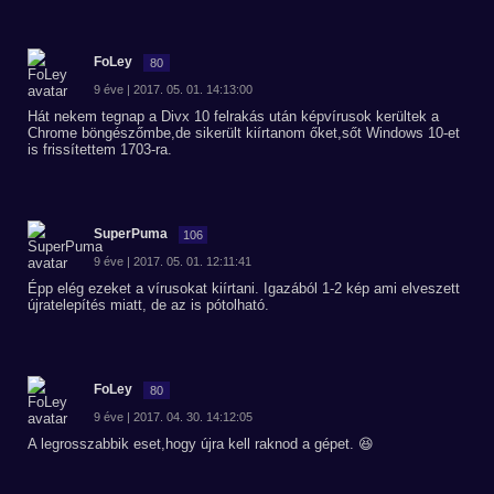
FoLey
80
9 éve | 2017. 05. 01. 14:13:00
Hát nekem tegnap a Divx 10 felrakás után képvírusok kerültek a
Chrome böngészőmbe,de sikerült kiírtanom őket,sőt Windows 10-et
is frissítettem 1703-ra.
SuperPuma
106
9 éve | 2017. 05. 01. 12:11:41
Épp elég ezeket a vírusokat kiírtani. Igazából 1-2 kép ami elveszett
újratelepítés miatt, de az is pótolható.
FoLey
80
9 éve | 2017. 04. 30. 14:12:05
A legrosszabbik eset,hogy újra kell raknod a gépet. 😆