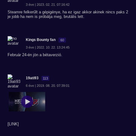
3 éve | 2023. 02. 21. 07:16:42
Steamre felkerűlt a gépigénye, ha ez igaz akkor akinek nincs paks 2
je jobb ha nem is próbálja meg, brutális lett.
Kings Bounty fan
60
3 éve | 2022. 10. 22. 13:24:45
Február 24-én jön a bétaverzió.
19ati93
113
6 éve | 2019. 08. 20. 07:39:01
[LINK]