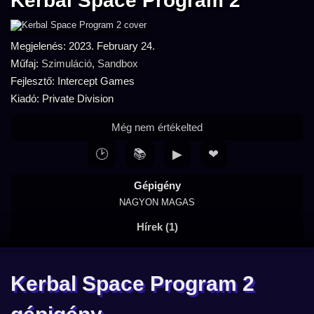
Kerbal Space Program 2
Megjelenés: 2023. February 24.
Műfaj:
Szimuláció
,
Sandbox
Fejlesztő: Intercept Games
Kiadó: Private Division
Még nem értékelted
🕑
📚
▶
❤
Gépigény
NAGYON MAGAS
Hírek (1)
Kerbal Space Program 2