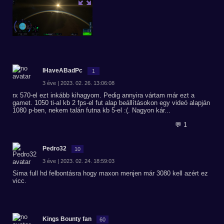
IHaveABadPc
1
3 éve | 2023. 02. 26. 13:06:08
rx 570-el ezt inkább kihagyom. Pedig annyira vártam már ezt a
gamet. 1050 ti-al kb 2 fps-el fut alap beállításokon egy videó alapján
1080 p-ben, nekem talán futna kb 5-el :(. Nagyon kár...
💬 1
Pedro32
10
3 éve | 2023. 02. 24. 18:59:03
Sima full hd felbontásra hogy maxon menjen már 3080 kell azért ez
vicc.
Kings Bounty fan
60