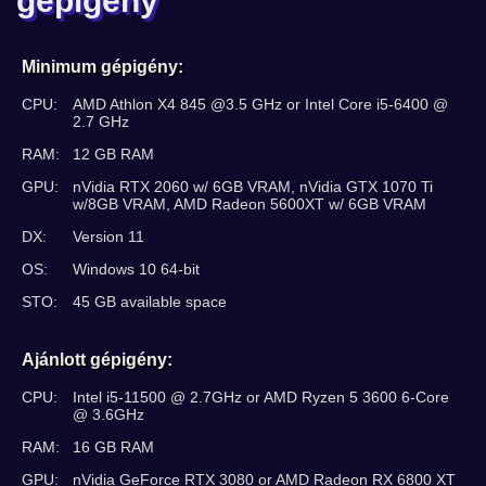
gépigény
Minimum gépigény:
CPU:
AMD Athlon X4 845 @3.5 GHz or Intel Core i5-6400 @
2.7 GHz
RAM:
12 GB RAM
GPU:
nVidia RTX 2060 w/ 6GB VRAM, nVidia GTX 1070 Ti
w/8GB VRAM, AMD Radeon 5600XT w/ 6GB VRAM
DX:
Version 11
OS:
Windows 10 64-bit
STO:
45 GB available space
Ajánlott gépigény:
CPU:
Intel i5-11500 @ 2.7GHz or AMD Ryzen 5 3600 6-Core
@ 3.6GHz
RAM:
16 GB RAM
GPU:
nVidia GeForce RTX 3080 or AMD Radeon RX 6800 XT