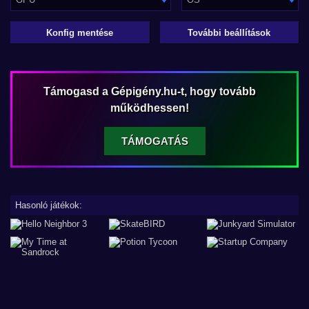
Konfig mentése
További beállítások
Támogasd a Gépigény.hu-t, hogy tovább
működhessen!
TÁMOGATÁS
Hasonló játékok: