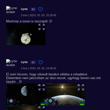
vyne
83
3 éve | 2023. 03. 03. 15:29:56
Mostmar a moon is osszejott :D
vyne
83
3 éve | 2023. 03. 02. 14:49:16
El sem hiszem, hogy sikerult berakni orbitba a rohadekot.
Eletemben nem jatszottam az elso reszet, ugyhogy boven van mit
tanulni.. :D