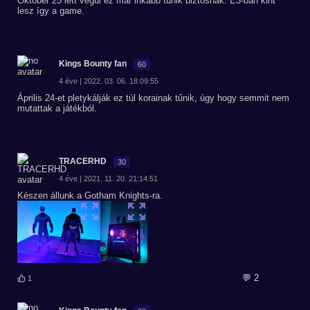
Október 25 lett végül ez már inkább tűnik biztosnak. E3-ban kint
lesz így a game.
Kings Bounty fan
60
4 éve | 2022. 03. 06. 18:09:55
Április 24-et pletykálják ez túl korainak tűnik, úgy hogy semmit nem
mutattak a játékból.
TRACERHD
30
4 éve | 2021. 11. 20. 21:14:51
Készen állunk a Gotham Knights-ra.
💬 2
1