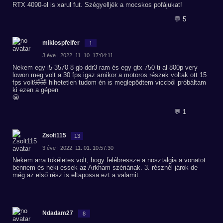
RTX 4090-el is xarul fut. Szégyelljék a mocskos pofájukat!
💬 5
miklospfeifer
1
3 éve | 2022. 11. 10. 17:04:11
Nekem egy i5-3570 8 gb ddr3 ram és egy gtx 750 ti-al 800p very
lowon meg volt a 30 fps igaz amikor a motoros részek voltak ott 15
fps volt🤣🤣 hihetetlen tudom én is meglepődtem viccből próbáltam
ki ezen a gépen
😬
💬 1
Zsolt115
13
3 éve | 2022. 11. 01. 10:57:30
Nekem arra tökéletes volt, hogy felébressze a nosztalgia a vonatot
bennem és neki essek az Arkham szériának. 3. résznél járok de
még az első rész is eltapossa ezt a valamit.
Ndadam27
8