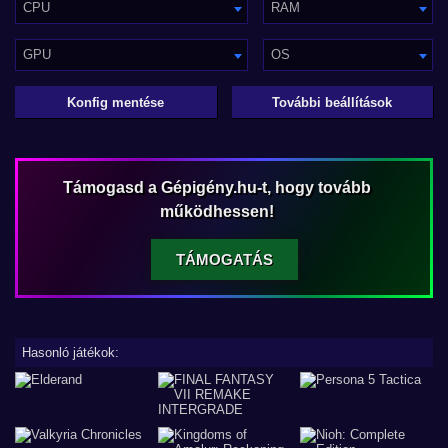
CPU
RAM
GPU
OS
Konfig mentése
További beállítások
Támogasd a Gépigény.hu-t, hogy tovább
működhessen!
TÁMOGATÁS
Hasonló játékok: