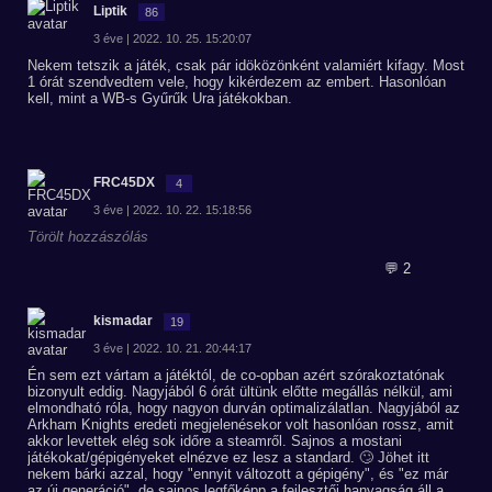
Liptik
86
3 éve | 2022. 10. 25. 15:20:07
Nekem tetszik a játék, csak pár idöközönként valamiért kifagy. Most
1 órát szendvedtem vele, hogy kikérdezem az embert. Hasonlóan
kell, mint a WB-s Gyűrűk Ura játékokban.
FRC45DX
4
3 éve | 2022. 10. 22. 15:18:56
Törölt hozzászólás
💬 2
kismadar
19
3 éve | 2022. 10. 21. 20:44:17
Én sem ezt vártam a játéktól, de co-opban azért szórakoztatónak
bizonyult eddig. Nagyjából 6 órát ültünk előtte megállás nélkül, ami
elmondható róla, hogy nagyon durván optimalizálatlan. Nagyjából az
Arkham Knights eredeti megjelenésekor volt hasonlóan rossz, amit
akkor levettek elég sok időre a steamről. Sajnos a mostani
játékokat/gépigényeket elnézve ez lesz a standard. 🙄 Jöhet itt
nekem bárki azzal, hogy "ennyit változott a gépigény", és "ez már
az új generáció", de sajnos legfőképp a fejlesztői hanyagság áll a