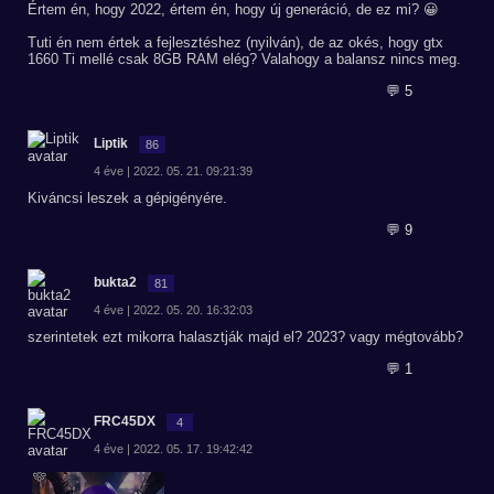
Értem én, hogy 2022, értem én, hogy új generáció, de ez mi? 😀
Tuti én nem értek a fejlesztéshez (nyilván), de az okés, hogy gtx
1660 Ti mellé csak 8GB RAM elég? Valahogy a balansz nincs meg.
💬 5
Liptik
86
4 éve | 2022. 05. 21. 09:21:39
Kiváncsi leszek a gépigényére.
💬 9
bukta2
81
4 éve | 2022. 05. 20. 16:32:03
szerintetek ezt mikorra halasztják majd el? 2023? vagy mégtovább?
💬 1
FRC45DX
4
4 éve | 2022. 05. 17. 19:42:42