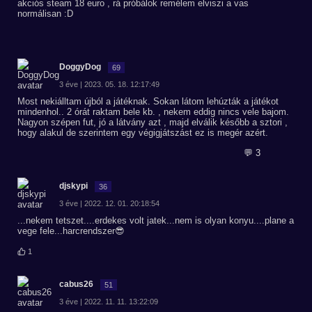
akciós steam 18 euro , rá próbálok remélem elviszi a vas
normálisan :D
DoggyDog
69
3 éve | 2023. 05. 18. 12:17:49
Most nekiálltam újból a játéknak. Sokan látom lehúzták a játékot
mindenhol.. 2 órát raktam bele kb. , nekem eddig nincs vele bajom.
Nagyon szépen fut, jó a látvány azt , majd elválik később a sztori ,
hogy alakul de szerintem egy végigjátszást ez is megér azért.
💬 3
djskypi
36
3 éve | 2022. 12. 01. 20:18:54
...nekem tetszet....erdekes volt jatek...nem is olyan konyu....plane a
vege fele...harcrendszer😎
1
cabus26
51
3 éve | 2022. 11. 11. 13:22:09