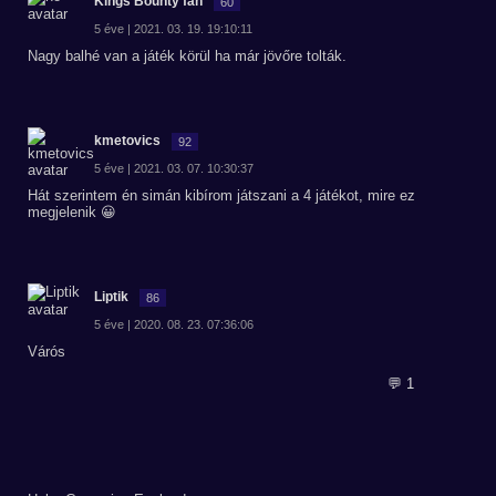
Kings Bounty fan
60
5 éve | 2021. 03. 19. 19:10:11
Nagy balhé van a játék körül ha már jövőre tolták.
kmetovics
92
5 éve | 2021. 03. 07. 10:30:37
Hát szerintem én simán kibírom játszani a 4 játékot, mire ez
megjelenik 😀
Liptik
86
5 éve | 2020. 08. 23. 07:36:06
Várós
💬 1