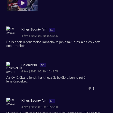
Kings Bounty fan
60
4 éve | 2022. 04. 30. 09:35:05
Ez is csak újgenerációs konzolokra jön csak, a ps 4-es és xbox
one-t törölték.
Belchior10
58
4 éve | 2022. 03. 10. 15:42:05
Az év játéka is lehet, ha kihozzák belőle a benne rejlő
lehetőségeket.
💬 1
Kings Bounty fan
60
4 éve | 2022. 03. 09. 16:26:58