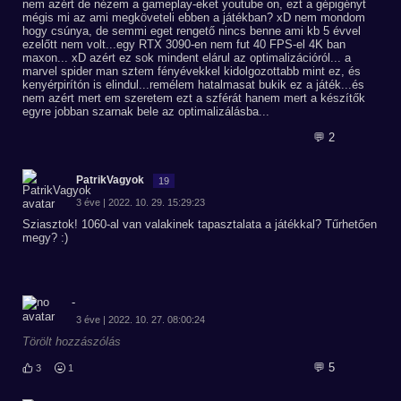
nem azért de nézem a gameplay-eket youtube on, ezt a gépigényt
mégis mi az ami megköveteli ebben a játékban? xD nem mondom
hogy csúnya, de semmi eget rengető nincs benne ami kb 5 évvel
ezelőtt nem volt...egy RTX 3090-en nem fut 40 FPS-el 4K ban
maxon... xD azért ez sok mindent elárul az optimalizációról... a
marvel spider man sztem fényévekkel kidolgozottabb mint ez, és
kenyérpirítón is elindul...remélem hatalmasat bukik ez a játék...és
nem azért mert em szeretem ezt a szférát hanem mert a készítők
egyre jobban szarnak bele az optimalizálásba...
💬 2
PatrikVagyok
19
3 éve | 2022. 10. 29. 15:29:23
Sziasztok! 1060-al van valakinek tapasztalata a játékkal? Tűrhetően
megy? :)
-
3 éve | 2022. 10. 27. 08:00:24
Törölt hozzászólás
💬 5
3
1