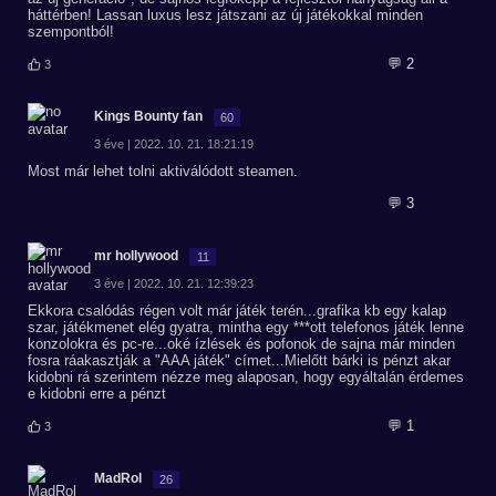
háttérben! Lassan luxus lesz játszani az új játékokkal minden
szempontból!
💬 2
3
Kings Bounty fan
60
3 éve | 2022. 10. 21. 18:21:19
Most már lehet tolni aktiválódott steamen.
💬 3
mr hollywood
11
3 éve | 2022. 10. 21. 12:39:23
Ekkora csalódás régen volt már játék terén...grafika kb egy kalap
szar, játékmenet elég gyatra, mintha egy ***ott telefonos játék lenne
konzolokra és pc-re...oké ízlések és pofonok de sajna már minden
fosra ráakasztják a "AAA játék" címet...Mielőtt bárki is pénzt akar
kidobni rá szerintem nézze meg alaposan, hogy egyáltalán érdemes
e kidobni erre a pénzt
💬 1
3
MadRol
26