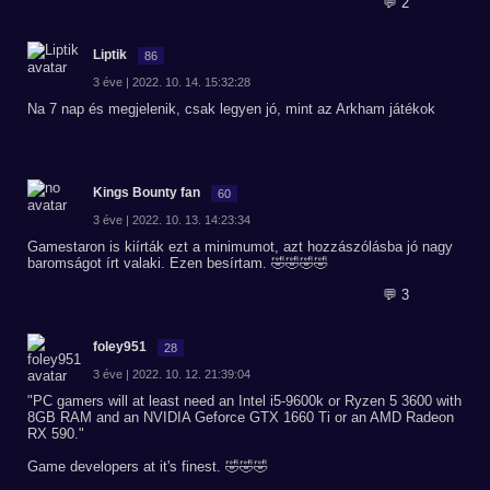
💬 2
Liptik
86
3 éve | 2022. 10. 14. 15:32:28
Na 7 nap és megjelenik, csak legyen jó, mint az Arkham játékok
Kings Bounty fan
60
3 éve | 2022. 10. 13. 14:23:34
Gamestaron is kiírták ezt a minimumot, azt hozzászólásba jó nagy
baromságot írt valaki. Ezen besírtam. 🤣🤣🤣🤣
💬 3
foley951
28
3 éve | 2022. 10. 12. 21:39:04
"PC gamers will at least need an Intel i5-9600k or Ryzen 5 3600 with
8GB RAM and an NVIDIA Geforce GTX 1660 Ti or an AMD Radeon
RX 590."
Game developers at it's finest. 🤣🤣🤣