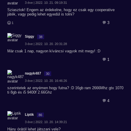
3 éve | 2022. 10. 21. 09:19:31
Sziasztok! Engem az érdekelne, hogy ez csak egy cooperative
játék, vagy pedig lehet egyedül is tolni?
💬 3
1
Siggy
38
3 éve | 2022. 10. 20. 20:31:28
Már csak 1 nap, nagyon kíváncsi vagyok mit megy! :D
💬 1
nagyk487
30
3 éve | 2022. 10. 20. 16:46:26
szerintetek az enyémen hogy futna? :D 16gb ram 2666Mhz gtx 1070
ti 8gb és i5 9400f 2.66Ghz
💬 4
Liptik
86
3 éve | 2022. 10. 20. 14:39:21
Hány órától lehet játszani vele?