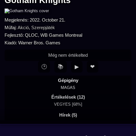
Gotham Knights
Megjelenés: 2022. October 21.
Műfaj:
Akció
,
Szerepjáték
Fejlesztő: QLOC, WB Games Montreal
Kiadó: Warner Bros. Games
Még nem értékelted
🕑
📚
▶
❤
Gépigény
MAGAS
Értékelések (12)
VEGYES [68%]
Hírek (5)