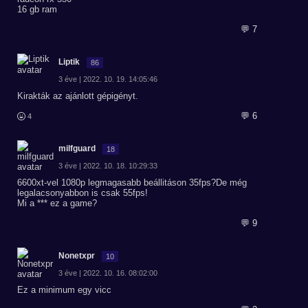
16 gb ram
💬 7
Liptik
86
3 éve | 2022. 10. 19. 14:05:46
Kirakták az ajánlott gépigényt.
💬 6
4
milfguard
18
3 éve | 2022. 10. 18. 10:29:33
6600xt-vel 1080p legmagasabb beállitáson 35fps?De még
legalacsonyabbon is csak 55fps!
Mi a *** ez a game?
💬 9
Nonetxpr
10
3 éve | 2022. 10. 16. 08:02:00
Ez a minimum egy vicc