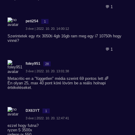
💬 1
peti254
1
3 éve | 2022. 10. 20. 14:00:12
Szerintetek egy rtx 3050ti 4gb 16gb ram meg egy i7 10750h hogy
vinné?
💬 1
foley951
28
3 éve | 2022. 10. 20. 13:01:38
Metacritic-en a "független" média szerint 69 pontos lett 🌈
Én olyan 25, max 40 pont köré lövöm be a reális holnapi
értékeléseket.
DX63YT
1
3 éve | 2022. 10. 20. 12:47:41
ezzel hogy futna?
ryzen 5 3500x
radeon rx 550