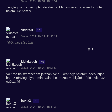
3 éve | 2022. 10. 31. 18:16:54
Tényleg vicc ez az optimalizálás, azt hittem azért szépen fog futni
nálam. De nem :/
VidarArt
16
3 éve | 2022. 10. 29. 21:38:19
Törölt hozzászólás
💬 6
LightLeach
40
3 éve | 2022. 10. 29. 19:51:50
Volt ma balszerencsém játszani vele 2 órát egy barátom accountján,
hát ez tényleg olyan, mint valami elb*szott mobiljáték, óriási vicc az
egész. 😅
bukta2
81
3 éve | 2022. 10. 29. 18:49:35