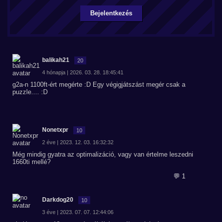
Bejelentkezés
balikah21
20
4 hónapja | 2026. 03. 28. 18:45:41
g2a-n 1100ft-ért megérte :D Egy végigjátszást megér csak a
puzzle.... :D
Nonetxpr
10
2 éve | 2023. 12. 03. 16:32:32
Még mindig gyatra az optimalizáció, vagy van értelme leszedni
1660ti mellé?
💬 1
Darkdog20
10
3 éve | 2023. 07. 07. 12:44:06