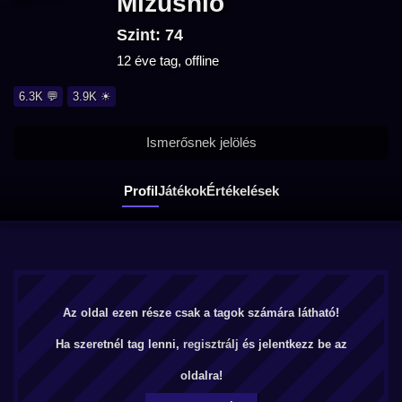
Mizushio
Szint: 74
12 éve tag, offline
6.3K 💬
3.9K ☀
Ismerősnek jelölés
Profil
Játékok
Értékelések
Az oldal ezen része csak a tagok számára látható!
Ha szeretnél tag lenni,
regisztrálj
és jelentkezz be az
oldalra!