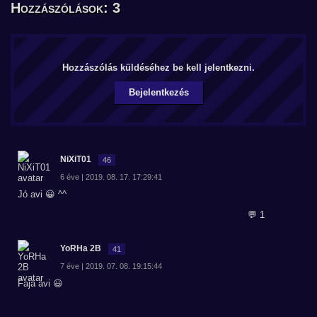
Hozzászólások: 3
Hozzászólás küldéséhez be kell jelentkezni.
Bejelentkezés
NiXiT01
46
6 éve | 2019. 08. 17. 17:29:41
Jó avi 😀 ^^
💬 1
YoRHa 2B
41
7 éve | 2019. 07. 08. 19:15:44
Faja avi 😃