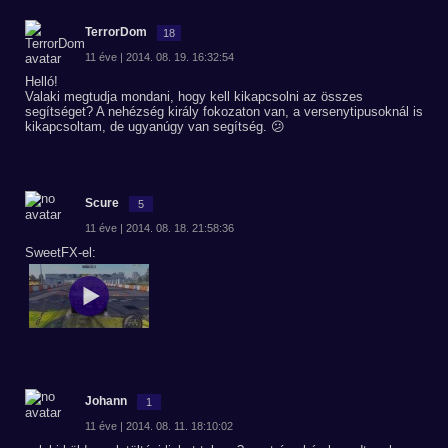
TerrorDom
18
11 éve | 2014. 08. 19. 16:32:54
Helló!
Valaki megtudja mondani, hogy kell kikapcsolni az összes
segítséget? A nehézség király fokozaton van, a versenytipusoknál is
kikapcsoltam, de ugyanúgy van segítség. 😕
Scure
5
11 éve | 2014. 08. 18. 21:58:36
SweetFX-el:
Johann
1
11 éve | 2014. 08. 11. 18:10:02