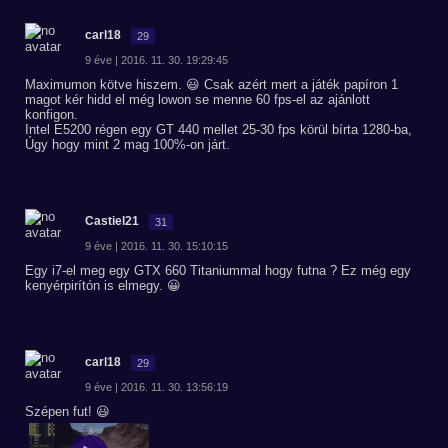
carl18
29
9 éve | 2016. 11. 30. 19:29:45
Maximumon kötve hiszem. 😃 Csak azért mert a játék papíron 1
magot kér hidd el még lowon se menne 60 fps-el az ajánlott
konfigon.
Intel E5200 régen egy GT 440 mellet 25-30 fps körül bírta 1280-ba,
Úgy hogy mint 2 mag 100%-on járt.
Castiel21
31
9 éve | 2016. 11. 30. 15:10:15
Egy i7-el meg egy GTX 660 Titaniummal hogy futna ? Ez még egy
kenyérpirítón is elmegy. 😀
carl18
29
9 éve | 2016. 11. 30. 13:56:19
Szépen fut! 😃