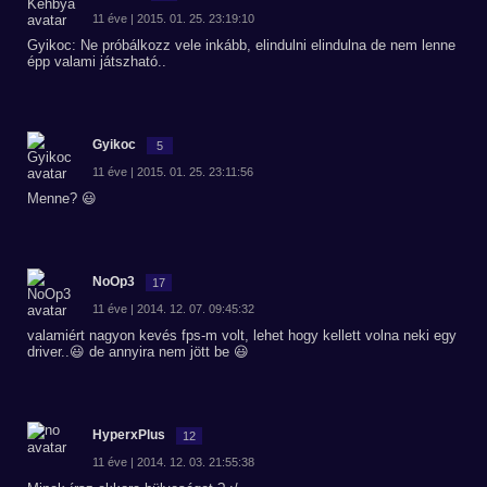
11 éve | 2015. 01. 25. 23:19:10
Gyikoc: Ne próbálkozz vele inkább, elindulni elindulna de nem lenne
épp valami játszható..
Gyikoc
5
11 éve | 2015. 01. 25. 23:11:56
Menne? 😃
NoOp3
17
11 éve | 2014. 12. 07. 09:45:32
valamiért nagyon kevés fps-m volt, lehet hogy kellett volna neki egy
driver..😃 de annyira nem jött be 😃
HyperxPlus
12
11 éve | 2014. 12. 03. 21:55:38