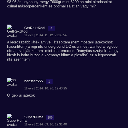
98-96 és ugyanugy megy 7600gt mint 6200 on mini akadásokat
csinál másodpercenként ez optimalizálatlan vagy mi?
GetRektKodi
4
11 éve | 2014. 11. 12. 21:09:54
a legrosszabb játék amivel játszottam (nem mostani játékokhoz
hasonlítom) a régi nfs underground 1-2 és a most wanted a legjobb
nfs amivel játszottam. mint irta terrordom "irányitás szutyok ha egy
kicsit is balra huzod a kormányt kihuz a picsába" ez a legrosszab
nfs szerintem
nebster555
1
11 éve | 2014. 10. 26. 19:43:25
Új gép új játékok
SuperPuma
106
11 éve | 2014. 09. 10. 19:31:40