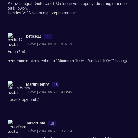
Az az integrált Geforce 6100 eléggé vérszegény, de amúgy menne
totál lowon.
Rendes VGA-val pedig szépen menne.
petike12
1
11 éve | 2014. 09. 10. 19:07:29
Futna? 😃
nem mindig bízok ebben a "Minimum 100%, Ajánlott 100%"-ban 😃
MartiniHenry
16
11 éve | 2014. 08. 23. 14:11:45
Teszek egy próbát.
TerrorDom
18
11 éve | 2014. 08. 23. 13:26:54