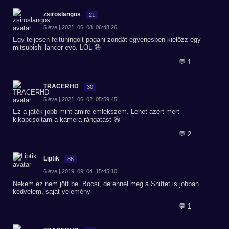
zsiroslangos
21
5 éve | 2021. 06. 08. 06:48:26
Egy teljesen feltuningolt pagani zondát egyenesben kielőzz egy
mitsubishi lancer evo. LOL 😆
💬 1
TRACERHD
30
5 éve | 2021. 06. 02. 05:59:45
Ez a játék jobb mint amire emlékszem. Lehet azért mert
kikapcsoltam a kamera rángatást 😆
💬 2
Liptik
86
6 éve | 2019. 09. 04. 15:45:10
Nekem ez nem jött be. Bocsi, de ennél még a Shiftet is jobban
kedvelem, saját vélemény
💬 1