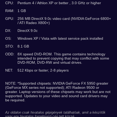
CPU:
Pentium 4 / Athlon XP or better , 3.0 GHz or higher
RAM:
1 GB
GPU:
256 MB DirectX 9.0c video card (NVIDIA GeForce 6800+
/ ATI Radeo X800+)
DX:
DirectX 9.0c
OS:
Windows XP / Vista with latest service pack installed
STO:
8.1 GB
ODD:
8X speed DVD-ROM. This game contains technology
intended to prevent copying that may conflict with some
DVD-ROM, DVD-RW and virtual drives.
NET:
512 Kbps or faster; 2-8 players
NOTE: *Supported chipsets: NVIDIA GeForce FX 5950 greater
(GeForce MX series not supported); ATI Radeon 9500 or
greater. Laptop versions of these chipsets may work but are not
supported. Updates to your video and sound card drivers may
be required.
Az oldalon csak hivatalos gépigények találhatóak, amit a készítők
vagy egy hivatalos forgalmazó cég tett közzé.