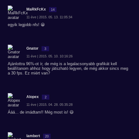
MaRkFcKx
14
11 éve | 2015. 05. 13. 11:05:34
egyik legjobb nfs! 😀
Gnator
3
11 éve | 2015. 05. 10. 10:16:26
Ajánlottra 96%-ot ír, de még is a legalacsonyabb grafikát kell
beállítanom ahhoz hogy játszható legyen, de még akkor sincs meg
a 30 fps. Ez miért van?
Alopex
2
11 éve | 2015. 04. 28. 05:35:28
Ááá... de imádtam!! Még most is! 😃
lambert
20