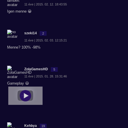
11 éve | 2015. 02. 12. 18:43:55
Igen menne 😀
szeki14
2
11 éve | 2015. 02. 03. 12:15:21
Menne? 100% -98%
ZolaGamesHD
5
11 éve | 2015. 01. 28. 15:31:46
Gameplay 😃
Kehbya
19