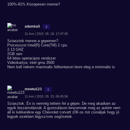
100%-81% Közepesen menne?
adamka5
2
11 éve | 2015. 06. 18. 17:47:05
Sziasztok menne a gepemen?
Processzor:Intel(R) Core(TM) 2 cpu
2.13 GHZ
2GB ram
64 bites operacipos rendszer
Videokartya: intel gma 3500
Nem kell nekem maximalis felbontason lenni eleg a minimalis is
mewtu123
1
11 éve | 2015. 05. 23. 06:45:56
Sziasztok. Én is nemrég tettem fel a gépre. De meg akadtam az
egyik leszámolásnál. A gyorsuláson lenyomnak meg az autóm nem
áll ki kétkerékre egy Chevrolet corvett z06 os mit csináljak hogy jó
legyek ezekben légyszíves segítsetek.