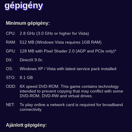
gépigény
Minimum gépigény:
CPU:
2.8 GHz (3.0 GHz or higher for Vista)
RAM:
512 MB (Windows Vista requires 1GB RAM)
GPU:
128 MB with Pixel Shader 2.0 (AGP and PCIe only)*
DX:
DirectX 9.0c
OS:
Windows XP / Vista with latest service pack installed
STO:
8.1 GB
ODD:
8X speed DVD-ROM. This game contains technology
intended to prevent copying that may conflict with some
DVD-ROM, DVD-RW and virtual drives.
NET:
To play online a network card is required for broadband
connectivity
Ajánlott gépigény: