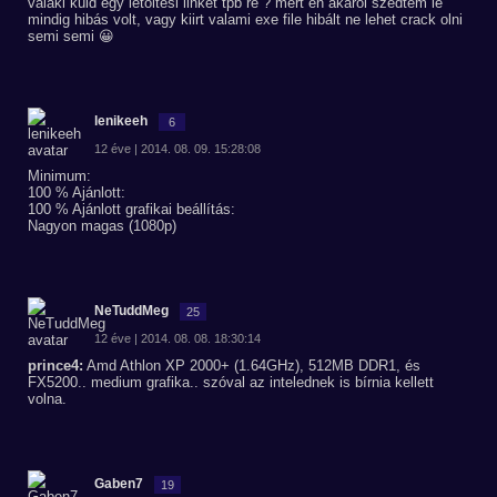
valaki küld egy letöltési linket tpb re ? mert én akárol szedtem le
mindig hibás volt, vagy kiirt valami exe file hibált ne lehet crack olni
semi semi 😀
lenikeeh
6
12 éve | 2014. 08. 09. 15:28:08
Minimum:
100 % Ajánlott:
100 % Ajánlott grafikai beállítás:
Nagyon magas (1080p)
NeTuddMeg
25
12 éve | 2014. 08. 08. 18:30:14
prince4:
Amd Athlon XP 2000+ (1.64GHz), 512MB DDR1, és
FX5200.. medium grafika.. szóval az intelednek is bírnia kellett
volna.
Gaben7
19