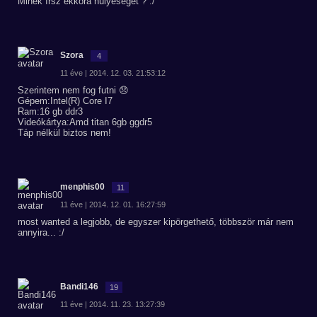
Minek írsz ekkora hülyeséget ? :/
Szora
4
11 éve | 2014. 12. 03. 21:53:12
Szerintem nem fog futni 😞
Gépem:Intel(R) Core I7
Ram:16 gb ddr3
Videókártya:Amd titan 6gb ggdr5
Táp nélkül biztos nem!
menphis00
11
11 éve | 2014. 12. 01. 16:27:59
most wanted a legjobb, de egyszer kipörgethető, többször már nem
annyira... :/
Bandi146
19
11 éve | 2014. 11. 23. 13:27:39