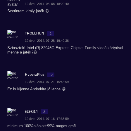
12 éve | 2014. 08. 08. 18:20:40
Szerintem király játék 😃
TROLLHUN
2
12 éve | 2014. 07. 28. 19:40:36
Sziasztok! Intel (R) 82945G Express Chipset Family videó kártyával
menne a játék?😃
HyperxPlus
12
12 éve | 2014. 07. 21. 15:43:59
Ez is kijönne Androidra jó lenne 😀
szeki14
2
12 éve | 2014. 07. 16. 17:33:59
minimum 100%ajánlott:99% magas grafi