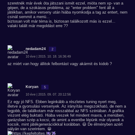
szeretnék már évek óta játszani ismét ezzel, mióta nem xp- van a
gépen, de a szokásos probléma, az "enter problem" fent áll a
játékban, amikor verseny után hiába nyomkodja a tag az entert, nem
csinál semmit a menü...
biztosan volt már téma is, biztosan találkozott más is ezzel...
valaki talált már megoldást erre ??
nedadam24
2
10 éve | 2015. 10. 18. 16:36:49
az miért van hogy állitok felbontást vagy akármit és kidob ?
Koryan
5
10 éve | 2015. 09. 07. 20:12:56
Ez egy jó NFS. Ebben leginkább a részletes tuning nyert meg,
illetve a gyorsulási versenyek. Az irányítás megszokható, de nem a
legjobb, de találkotam már rosszabbal az NFS szériában. A grafika
viszont elég buktató. Hiába veszek fel mindent maxra, a menüben,
garázsban szép a kocsi, de amint a eventbe lépünk már olyanok a
kocsik, mint játékgenerációkkal korábban. 😃 De élményben azért
pályán van szerintem. 😀