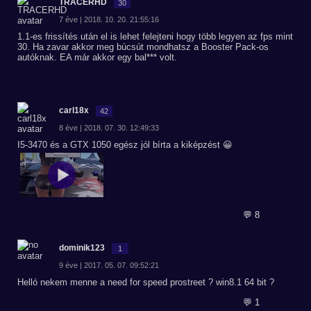
TRACERHD
30
7 éve | 2018. 10. 20. 21:55:16
1.1-es frissítés után el is lehet felejteni hogy több legyen az fps mint
30. Ha zavar akkor meg búcsút mondhatsz a Booster Pack-os
autóknak. EA már akkor egy bal*** volt.
carl18x
42
8 éve | 2018. 07. 30. 12:49:33
I5-3470 és a GTX 1050 egész jól bírta a kiképzést 😀
💬 8
dominik123
1
9 éve | 2017. 05. 07. 09:52:21
Helló nekem menne a need for speed prostreet ? win8.1 64 bit ?
💬 1