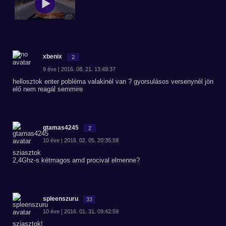
xbenix
2
9 éve | 2016. 08. 21. 13:49:37
hellosztok enter pobléma valakinél van ? gyorsulásos versenynél jön
elő nem reagál semmire
gtamas4245
2
10 éve | 2016. 02. 05. 20:35:59
sziasztok
2,4Ghz-s kétmagos amd procival elmenne?
spleenszuru
33
10 éve | 2016. 01. 31. 09:42:59
sziasztok!