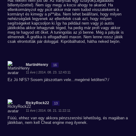
Hát nekem nem jött be. Az irányítás egy szutyok(Legalábbis
billentyűzettel). Nem úgy megy a kocsi ahogy te akarod. Ha
ellenkormányzol egy picit akkor már nem tudod visszatekerni a
kormányt és kimegy a pi**ába. Nem lehet beállítani, hogy milyen
nehézségűek legyenek az ellenfelek csak azt, hogy milyen
segítségeket kapcsoljon ki.Így ha például nem vagy jó autós
játékokba akkor lehagynak téged, ha pedig már profi vagy akkor
meg te hagyod ott őket. A tuningolás az jó benne. Még a pályák is
elmennek. A grafika is elfogadható maxon. Nem lenne rossz játék
csak elrontották pár dologgal. Kipróbálhatod, hátha neked bejön.
MartiniHenry
16
11 éve | 2014. 08. 23. 12:43:11
Ez Jó NFS? Sosem játszottam vele...megérné letölteni?:/
RickyRock22
13
11 éve | 2014. 08. 21. 11:22:11
Fúúú, ehhez van egy akkora pénzszerzési lehetőség, és magában a
játékban, nem kell Cheat engine meg ilyenek.