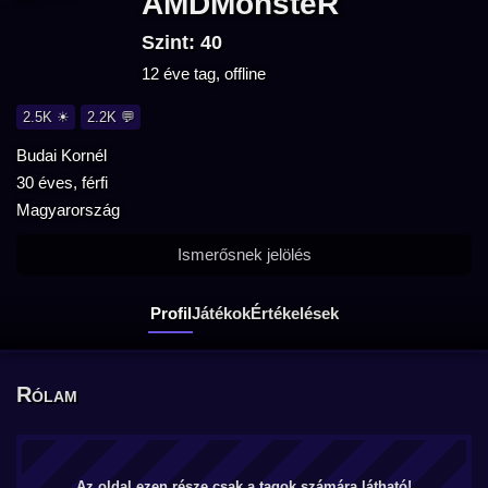
AMDMonsteR
Szint: 40
12 éve tag, offline
2.5K ☀
2.2K 💬
Budai Kornél
30 éves, férfi
Magyarország
Ismerősnek jelölés
Profil
Játékok
Értékelések
Rólam
Az oldal ezen része csak a tagok számára látható!