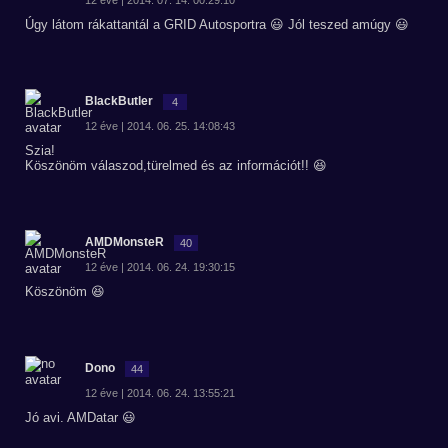
12 éve | 2014. 07. 14. 00:29:10
Úgy látom rákattantál a GRID Autosportra 😃 Jól teszed amúgy 😃
BlackButler
4
12 éve | 2014. 06. 25. 14:08:43
Szia!
Köszönöm válaszod,türelmed és az információt!! 😆
AMDMonsteR
40
12 éve | 2014. 06. 24. 19:30:15
Köszönöm 😆
Dono
44
12 éve | 2014. 06. 24. 13:55:21
Jó avi. AMDatar 😃