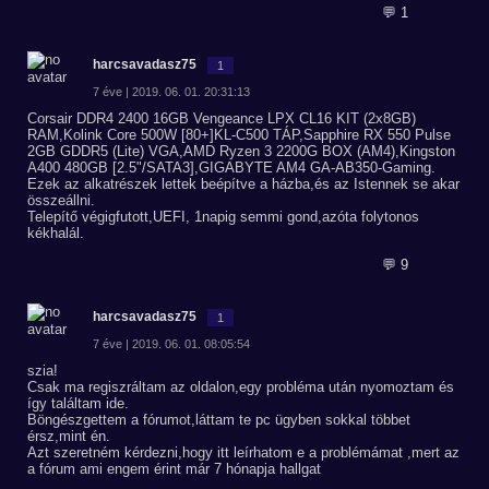
💬 1
harcsavadasz75
1
7 éve | 2019. 06. 01. 20:31:13
Corsair DDR4 2400 16GB Vengeance LPX CL16 KIT (2x8GB)
RAM,Kolink Core 500W [80+]KL-C500 TÁP,Sapphire RX 550 Pulse
2GB GDDR5 (Lite) VGA,AMD Ryzen 3 2200G BOX (AM4),Kingston
A400 480GB [2.5"/SATA3],GIGABYTE AM4 GA-AB350-Gaming.
Ezek az alkatrészek lettek beépítve a házba,és az Istennek se akar
összeállni.
Telepítő végigfutott,UEFI, 1napig semmi gond,azóta folytonos
kékhalál.
💬 9
harcsavadasz75
1
7 éve | 2019. 06. 01. 08:05:54
szia!
Csak ma regiszráltam az oldalon,egy probléma után nyomoztam és
így találtam ide.
Böngészgettem a fórumot,láttam te pc ügyben sokkal többet
érsz,mint én.
Azt szeretném kérdezni,hogy itt leírhatom e a problémámat ,mert az
a fórum ami engem érint már 7 hónapja hallgat