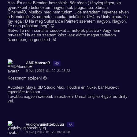
Aha. Én csak Blendert használok. Bár régen ( tényleg régen, kb.
gyerekként ) belenéztem nagyon sok programba. Zbrush,
Cinema4D, Mudbox meg nem tudom... de maradtam ingyenes révén
a Blendernél. Szeretnék cuccokat beküldeni UE4 és Unity piacra és
így legál: D Na meg Substance Paintert szeretem nagyon. Nagyon.
Te nem próbáltad még? 😀
Illetve Te nem csináltál cuccokat a motorok piacára? Vagy nem
tervezel? Ha az én szettem kész lesz előtte megmutathatom
üzenetben, ha gondolod. 😀
AMDMonsteR
40
9 éve | 2017. 01. 29. 21:23:22
Köszönöm szépen! 😃
Autodesk Maya, 3D Studio Max, Houdini én Nuke, bár Nuke-ot
egyenlőre tanulom.
Továbbá nagyon szeretek szórakozni Unreal Engine 4-gyel és Unity-
vel.
yugiohyugiohzebuyug
86
9 éve | 2017. 01. 29. 06:31:28