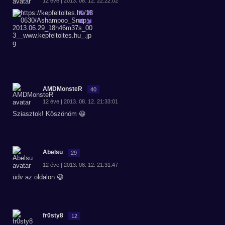
12 éve | 2013. 08. 12. 22:22:02
AMDMonsteR
40
12 éve | 2013. 08. 12. 21:33:01
Sziasztok! Köszönöm 😀
Abelsu
29
12 éve | 2013. 08. 12. 21:31:47
üdv az oldalon 😆
fr0sty8
12