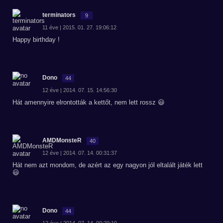
terminators
9
11 éve | 2015. 01. 27. 19:06:12
Happy birthday !
Dono
44
12 éve | 2014. 07. 15. 14:56:30
Hát amennyire elrontották a kettőt, nem lett rossz 😃
AMDMonsteR
40
12 éve | 2014. 07. 14. 00:31:37
Hát nem azt mondom, de azért az egy nagyon jól eltalált játék lett
😃
Dono
44