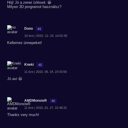
Höj! Jó a zenei ízlésed. 😀
Milyen 3D programot használsz?
Dono
44
10 éve | 2015. 12. 24. 14:02:30
Kellemes ünnepeket!
Kneki
45
11 éve | 2015. 06. 24. 23:43:56
Jó avi 😃
AMDMonsteR
40
11 éve | 2015. 01. 27. 22:48:31
Thanks very much!