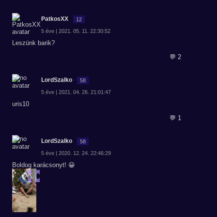
PatkosXX
12
5 éve | 2021. 05. 11. 22:30:52
Leszünk barik?
💬 2
LordSzalko
58
5 éve | 2021. 04. 26. 21:01:47
uris10
💬 1
LordSzalko
58
5 éve | 2020. 12. 24. 22:46:29
Boldog karácsonyt! 😀