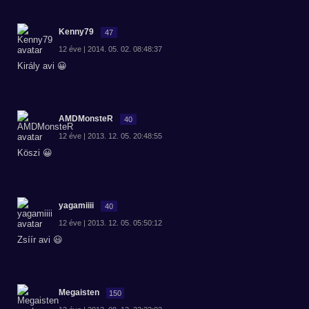
Kenny79
47
12 éve | 2014. 05. 02. 08:48:37
Király avi 😀
AMDMonsteR
40
12 éve | 2013. 12. 05. 20:48:55
Köszi 😀
yagamiiii
40
12 éve | 2013. 12. 05. 05:50:12
Zsíír avi 😃
Megaisten
150