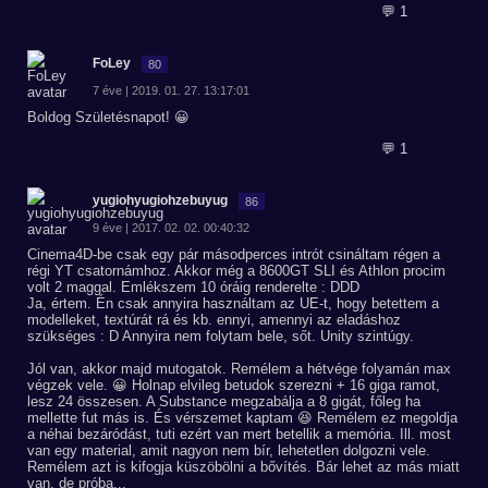
💬 1
FoLey
80
7 éve | 2019. 01. 27. 13:17:01
Boldog Születésnapot! 😀
💬 1
yugiohyugiohzebuyug
86
9 éve | 2017. 02. 02. 00:40:32
Cinema4D-be csak egy pár másodperces intrót csináltam régen a
régi YT csatornámhoz. Akkor még a 8600GT SLI és Athlon procim
volt 2 maggal. Emlékszem 10 óráig renderelte : DDD
Ja, értem. Én csak annyira használtam az UE-t, hogy betettem a
modelleket, textúrát rá és kb. ennyi, amennyi az eladáshoz
szükséges : D Annyira nem folytam bele, sőt. Unity szintúgy.
Jól van, akkor majd mutogatok. Remélem a hétvége folyamán max
végzek vele. 😀 Holnap elvileg betudok szerezni + 16 giga ramot,
lesz 24 összesen. A Substance megzabálja a 8 gigát, főleg ha
mellette fut más is. És vérszemet kaptam 😆 Remélem ez megoldja
a néhai bezáródást, tuti ezért van mert betellik a memória. Ill. most
van egy material, amit nagyon nem bír, lehetetlen dolgozni vele.
Remélem azt is kifogja küszöbölni a bővítés. Bár lehet az más miatt
van, de próba...