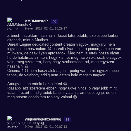
AMDMonsteR
40
9 éve | 2017. 02. 01. 13:29:17
Z-brush-t szoktam hasznalni, kicsit kiforrottabb, szelesebb korben
elterjedt, mint a Mudbox.
Unreal Engine dedicated content creator vagyok, magyarul nem
ingyenesen hasznalom 😃 es volt olyan cucc a piacon, amiben van
munkam, de csak ilyen aprosagok. Meg nem is ertek hozza olyan
hu de hatalmas szinten, hogy kismet meg hasonlok, csak elvagyok
vele, meg szeretem, hagy nagy szabadsagot ad, meg egyszeru
hasznalni 😃
Cinema 4D-t nem hasznalok sajnos, pedig van, amit egyszerubbe
tenne, de valahogy eddig nem astam bele magam nagyon.
Amugy siman erdekel az otleted 😀
Igazabol azt szeretem ebben, hogy ugye nincs jo vagy jobb mint
valami, ezert mindig tudok tanulni valamit, ami esetleg jo, de en
meg sosem gondoltam ra vagy valami 😃
yugiohyugiohzebuyug
86
9 éve | 2017. 02. 01. 00:07:13