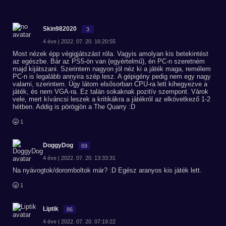
Skin982020
3
4 éve | 2022. 07. 20. 16:20:55
Most nézek épp végigjátszást róla. Vagyis amolyan kis betekintést
az egészbe. Bár az PS5-ön van (egyértelmű), én PC-n szeretném
majd kijátszani. Szerintem nagyon jól néz ki a játék maga, remélem
PC-n is legalább annyira szép lesz. A gépigény pedig nem egy nagy
valami, szerintem. Úgy látom elsősorban CPU-ra lett kihegyezve a
játék, és nem VGA-ra. Ez talán sokaknak pozitív szempont. Várok
vele, mert kíváncsi leszek a kritikákra a játékról az elkövetkező 1-2
hétben. Addig is pörögjön a The Quarry :D
1
DoggyDog
69
4 éve | 2022. 07. 20. 13:33:31
Na nyávogtok/doromboltok már? :D Egész aranyos kis játék lett.
1
Liptik
86
4 éve | 2022. 07. 20. 07:19:22