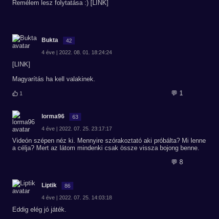
Remélem lesz folytatása :) [LINK]
Bukta
42
4 éve | 2022. 08. 01. 18:24:24
[LINK]
Magyarítás ha kell valakinek.
💬 1
1
lorma96
63
4 éve | 2022. 07. 25. 23:17:17
Videón szépen néz ki. Mennyire szórakoztató aki próbálta? Mi lenne
a célja? Mert az látom mindenki csak össze vissza bojong benne.
💬 8
Liptik
86
4 éve | 2022. 07. 25. 14:03:18
Eddig elég jó játék.