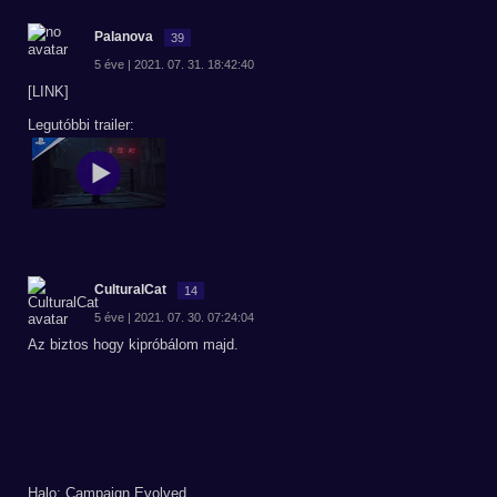
Palanova
39
5 éve | 2021. 07. 31. 18:42:40
[LINK]
Legutóbbi trailer:
CulturalCat
14
5 éve | 2021. 07. 30. 07:24:04
Az biztos hogy kipróbálom majd.
Halo: Campaign Evolved