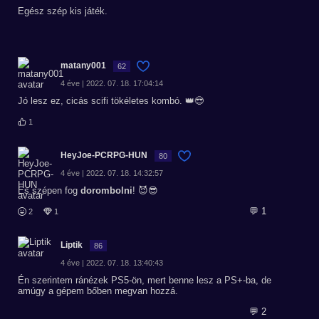
Egész szép kis játék.
matany001
62
4 éve | 2022. 07. 18. 17:04:14
Jó lesz ez, cicás scifi tökéletes kombó. 👑😎
1
HeyJoe-PCRPG-HUN
80
4 éve | 2022. 07. 18. 14:32:57
Es szépen fog
dorombolni
! 😈😎
💬 1
2
1
Liptik
86
4 éve | 2022. 07. 18. 13:40:43
Én szerintem ránézek PS5-ön, mert benne lesz a PS+-ba, de
amúgy a gépem bőben megvan hozzá.
💬 2