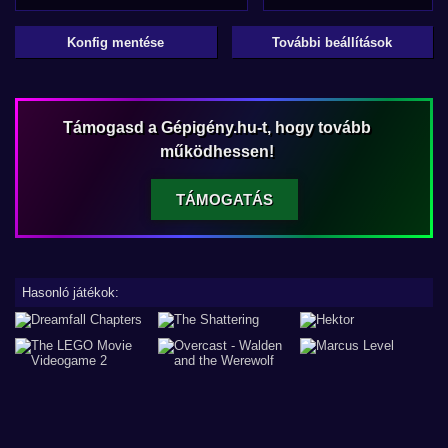
Konfig mentése
További beállítások
Támogasd a Gépigény.hu-t, hogy tovább
működhessen!
TÁMOGATÁS
Hasonló játékok: