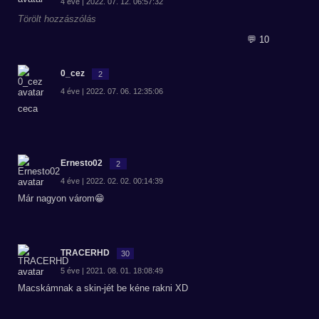
4 éve | 2022. 07. 12. 06:57:32
Törölt hozzászólás
💬 10
0_cez
2
4 éve | 2022. 07. 06. 12:35:06
ceca
Ernesto02
2
4 éve | 2022. 02. 02. 00:14:39
Már nagyon várom😁
TRACERHD
30
5 éve | 2021. 08. 01. 18:08:49
Macskámnak a skin-jét be kéne rakni XD