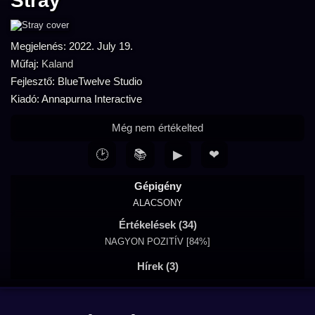
Stray
Megjelenés: 2022. July 19.
Műfaj:
Kaland
Fejlesztő: BlueTwelve Studio
Kiadó: Annapurna Interactive
Még nem értékelted
🕑
📚
▶
❤
Gépigény
ALACSONY
Értékelések (34)
NAGYON POZITÍV [84%]
Hírek (3)