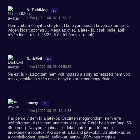
NeTuddMeg
25
4 éve | 2022. 08. 07. 11:53:23
Nem vártam ennyit a storytól.. Ha folyamatosan követi az ember, a
végén kicsit szomorú.. Maga az ötlet, a játék jó, csak Indie játék
révén kicsit rövid. 25/27, 5 és fél óra volt (csak)
DarkEvil
43
4 éve | 2022. 08. 06. 06:53:58
Na ezt is kijátszottam nem volt hosszú a story az tetszett nem volt
rossz, grafika is szép csak annyi a kár benne hogy rövid!
snowy
5
4 éve | 2022. 08. 05. 12:11:53
Pár perce vittem ki a játékot. Őszintén megmondom, nem erre
számítottam. Azt hittem unalmas lesz, erre 7 órát beleöltem(napi 30-
45 percet). Nagyon izgalmas, érdekes játék, jó a története,
érdekesek a robotok. Aki szereti a kaland játékokat, az állatokat, és
a gondolkodást igénylő játékokat, annak 100%-ban megfelel.