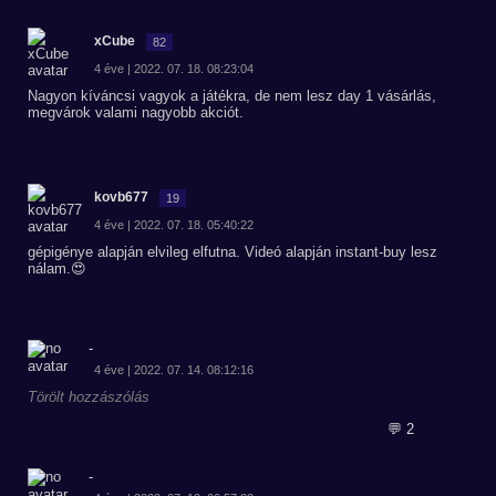
xCube
82
4 éve | 2022. 07. 18. 08:23:04
Nagyon kíváncsi vagyok a játékra, de nem lesz day 1 vásárlás,
megvárok valami nagyobb akciót.
kovb677
19
4 éve | 2022. 07. 18. 05:40:22
gépigénye alapján elvileg elfutna. Videó alapján instant-buy lesz
nálam.😍
-
4 éve | 2022. 07. 14. 08:12:16
Törölt hozzászólás
💬 2
-