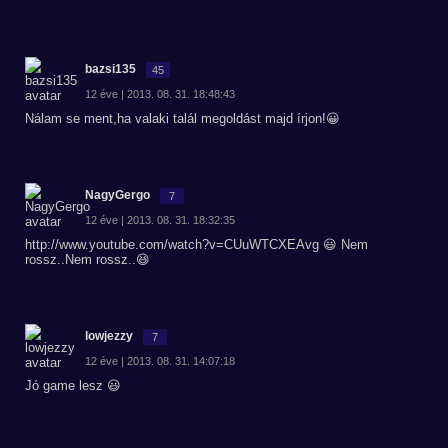
bazsi135
45
12 éve | 2013. 08. 31. 18:48:43
Nálam se ment,ha valaki talál megoldást majd írjon!😀
NagyGergo
7
12 éve | 2013. 08. 31. 18:32:35
http://www.youtube.com/watch?v=CUuWTCXEAvg 😃 Nem
rossz..Nem rossz..😆
lowjezzy
7
12 éve | 2013. 08. 31. 14:07:18
Jó game lesz 😃