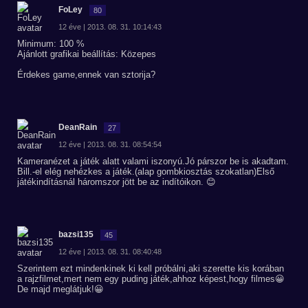
FoLey
80
12 éve | 2013. 08. 31. 10:14:43
Minimum: 100 %
Ajánlott grafikai beállítás: Közepes
Érdekes game,ennek van sztorija?
DeanRain
27
12 éve | 2013. 08. 31. 08:54:54
Kameranézet a játék alatt valami iszonyú.Jó párszor be is akadtam.
Bill.-el elég nehézkes a játék.(alap gombkiosztás szokatlan)Első
játékindításnál háromszor jött be az indítóikon. 😊
bazsi135
45
12 éve | 2013. 08. 31. 08:40:48
Szerintem ezt mindenkinek ki kell próbálni,aki szerette kis korában
a rajzfilmet,mert nem egy puding játék,ahhoz képest,hogy filmes😀
De majd meglátjuk!😀