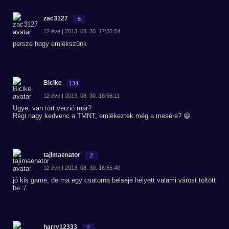
zac3127
8
12 éve | 2013. 08. 30. 17:35:54
persze hogy emlékszünk
Bicike
134
12 éve | 2013. 08. 30. 16:56:11
Ugye, van tört verzió már?
Régi nagy kedvenc a TMNT, emlékeztek még a mesére? 😀
tajimaenator
2
12 éve | 2013. 08. 30. 16:55:40
jó kis game, de ma egy csatorna belseje helyett valami várost töltött
be :/
harry12333
2