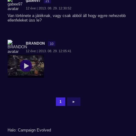
gabee97
21
12 éve | 2013. 08. 29. 12:30:52
Van története a játéknak, vagy csak abból áll hogy egyre nehezebb
ellenfeleket üss le?
BRANDON
10
12 éve | 2013. 08. 29. 12:05:41
1
►
Halo: Campaign Evolved