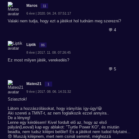
Maros
11
6 éve | 2020. 04. 24. 07:51:17
Valaki nem tudja, hogy ezt a játékot hol tudnám meg szerezni?
💬 4
Liptik
86
8 éve | 2017. 11. 08. 07:26:45
Ez most milyen játék, verekedés?
💬 5
Mateo21
1
9 éve | 2017. 08. 06. 14:31:32
Sziasztok!
Látom a hozzászólásokat, hogy irányítás így-úgy!😃
Aki szereti a TMNT-t, az nem foglalkozik ezzel annyira..
De a lényeg!
Lenne egy kérdésem! Kivel fordult elő az, hogy az első
pályán(Leoval) kap egy ablakot: "Turtle Power KO", és miután
beadta, nem tudsz kilépni belőle!! És a játékot nem tudod folytatni...
😞 Muszáj kilépnem, mert nem csinál semmit, méghozzá