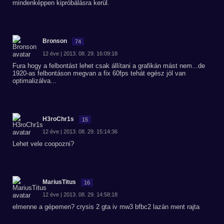
mindenképpen kipróbálásra kerül.
Bronson
74
12 éve | 2013. 08. 29. 16:09:18
Fura hogy a felbontást lehet csak állítani a grafikán mást nem...de
1920-as felbontáson megvan a fix 60fps tehát egész jól van
optimalizálva...
H3roChr1s
15
12 éve | 2013. 08. 29. 15:14:36
Lehet vele coopozni?
MariusTitus
16
12 éve | 2013. 08. 29. 14:58:18
elmenne a gépemen? crysis 2 gta iv mw3 bfbc2 lazán ment rajta