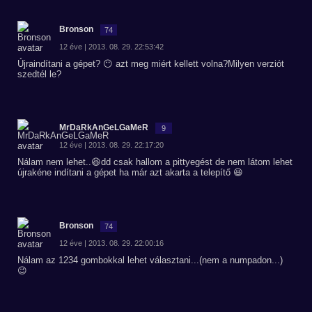
Bronson
74
12 éve | 2013. 08. 29. 22:53:42
Újraindítani a gépet? 😶 azt meg miért kellett volna?Milyen verziót
szedtél le?
MrDaRkAnGeLGaMeR
9
12 éve | 2013. 08. 29. 22:17:20
Nálam nem lehet..😆dd csak hallom a pittyegést de nem látom lehet
újrakéne indítani a gépet ha már azt akarta a telepítő 😆
Bronson
74
12 éve | 2013. 08. 29. 22:00:16
Nálam az 1234 gombokkal lehet választani...(nem a numpadon...)
😉