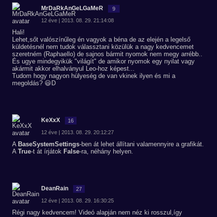
MrDaRkAnGeLGaMeR
9
12 éve | 2013. 08. 29. 21:14:08
Hali!
Lehet,sőt valószínűleg én vagyok a béna de az elején a legelső
küldetésnél nem tudok válassztani közülük a nagy kedvencemet
szeretném (Raphaello) de sajnos bármit nyomok nem megy arrébb..
És ugye mindegyikük "világít" de amikor nyomok egy nyilat vagy
akármit akkor elhalványul Leo-hoz képest...
Tudom hogy nagyon hülyeség de van vkinek ilyen és mi a
megoldás? 😃D
KeXxX
16
12 éve | 2013. 08. 29. 20:12:27
A
BaseSystemSettings
-ben át lehet állítani valamennyire a grafikát.
A
True
-t át írjátok
False
-ra, néhány helyen.
DeanRain
27
12 éve | 2013. 08. 29. 16:30:25
Régi nagy kedvencem! Videó alapján nem néz ki rosszul,így