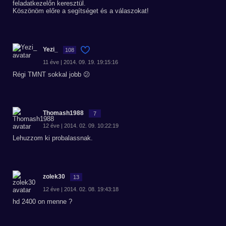
feladatkezelőn keresztül.
Köszönöm előre a segítséget és a válaszokat!
Yezi_
108
11 éve | 2014. 09. 19. 19:15:16
Régi TMNT sokkal jobb 😕
Thomash1988
7
12 éve | 2014. 02. 09. 10:22:19
Lehuzzom ki probalassnak.
zolek30
13
12 éve | 2014. 02. 08. 19:43:18
hd 2400 on menne ?