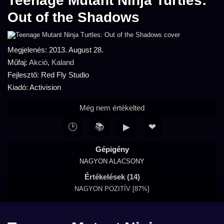
Teenage Mutant Ninja Turtles:
Out of the Shadows
Megjelenés: 2013. August 28.
Műfaj:
Akció
,
Kaland
Fejlesztő: Red Fly Studio
Kiadó: Activision
Még nem értékelted
🕑
📚
▶
❤
Gépigény
NAGYON ALACSONY
Értékelések (14)
NAGYON POZITÍV [87%]