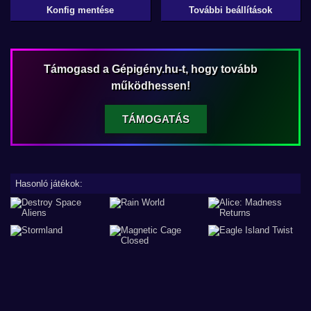
Konfig mentése
További beállítások
Támogasd a Gépigény.hu-t, hogy tovább
működhessen!
TÁMOGATÁS
Hasonló játékok: