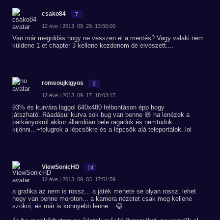
csako84
7
12 éve | 2013. 09. 29. 13:50:00
Van már megoldás hogy ne vesszen el a mentés? Vagy valaki nem
küldene 1 et chapter 3 kellene kezdenem de elveszett....
romeoujkigyos
2
12 éve | 2013. 09. 17. 18:03:17
93% és kurvára laggol 640x480 felbontáson épp hogy
játszható..Ráadásul kurva sok bug van benne 😆 ha lenézek a
párkányokról akkor állandóan bele ragadok és nemtudok
kijönni...+felugrok a lépcsőkre és a lépcsők alá teleportálok..lol
ViewSonicHD
14
12 éve | 2013. 09. 03. 17:51:59
a grafika az nem is rossz... a játék menete se olyan rossz, lehet
hogy van benne moroton... a kamera nézetet csak meg kellene
szokni, és már is könnyebb lenne... 😃