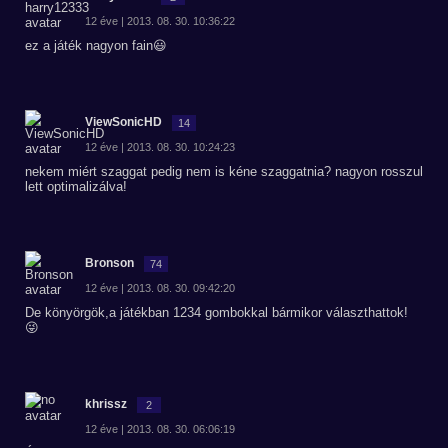
12 éve | 2013. 08. 30. 10:36:22
ez a játék nagyon fain😃
ViewSonicHD
14
12 éve | 2013. 08. 30. 10:24:23
nekem miért szaggat pedig nem is kéne szaggatnia? nagyon rosszul
lett optimalizálva!
Bronson
74
12 éve | 2013. 08. 30. 09:42:20
De könyörgök,a játékban 1234 gombokkal bármikor választhattok!
😜
khrissz
2
12 éve | 2013. 08. 30. 06:06:19