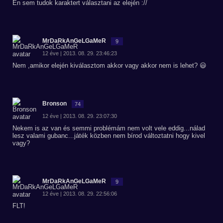
Én sem tudok karaktert választani az elején ://
MrDaRkAnGeLGaMeR
9
12 éve | 2013. 08. 29. 23:46:23
Nem ,amikor elején kiválasztom akkor vagy akkor nem is lehet? 😃
Bronson
74
12 éve | 2013. 08. 29. 23:07:30
Nekem is az van és semmi problémám nem volt vele eddig...nálad
lesz valami gubanc...játék közben nem bírod változtatni hogy kivel
vagy?
MrDaRkAnGeLGaMeR
9
12 éve | 2013. 08. 29. 22:56:06
FLT!