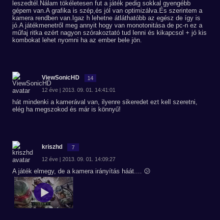
leszedtél.Nálam tökéletesen fut a játék pedig sokkal gyengébb
gépem van.A grafika is szép,és jól van optimizálva.És szerintem a
kamera rendben van.Igaz h lehetne átláthatóbb az egész de így is
jó.A játékmenetről meg annyit hogy van monotonitása de pc-n ez a
műfaj ritka ezért nagyon szórakoztató tud lenni és kikapcsol + jó kis
kombokat lehet nyomni ha az ember bele jön.
ViewSonicHD
14
12 éve | 2013. 09. 01. 14:41:01
hát mindenki a kamerával van, ilyenre sikeredet ezt kell szeretni,
elég ha megszokod és már is könnyű!
kriszhd
7
12 éve | 2013. 09. 01. 14:09:27
A játék elmegy, de a kamera irányítás háát.... 😕