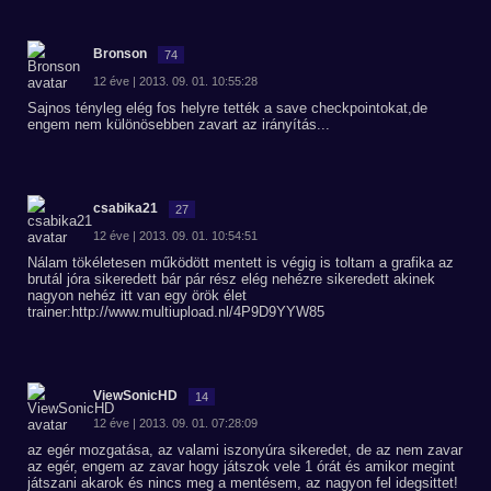
Bronson
74
12 éve | 2013. 09. 01. 10:55:28
Sajnos tényleg elég fos helyre tették a save checkpointokat,de
engem nem különösebben zavart az irányítás...
csabika21
27
12 éve | 2013. 09. 01. 10:54:51
Nálam tökéletesen működött mentett is végig is toltam a grafika az
brutál jóra sikeredett bár pár rész elég nehézre sikeredett akinek
nagyon nehéz itt van egy örök élet
trainer:http://www.multiupload.nl/4P9D9YYW85
ViewSonicHD
14
12 éve | 2013. 09. 01. 07:28:09
az egér mozgatása, az valami iszonyúra sikeredet, de az nem zavar
az egér, engem az zavar hogy játszok vele 1 órát és amikor megint
játszani akarok és nincs meg a mentésem, az nagyon fel idegsittet!