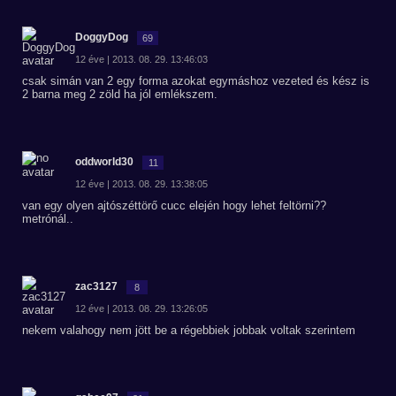
DoggyDog
69
12 éve | 2013. 08. 29. 13:46:03
csak simán van 2 egy forma azokat egymáshoz vezeted és kész is
2 barna meg 2 zöld ha jól emlékszem.
oddworld30
11
12 éve | 2013. 08. 29. 13:38:05
van egy olyen ajtószéttörő cucc elején hogy lehet feltörni??
metrónál..
zac3127
8
12 éve | 2013. 08. 29. 13:26:05
nekem valahogy nem jött be a régebbiek jobbak voltak szerintem