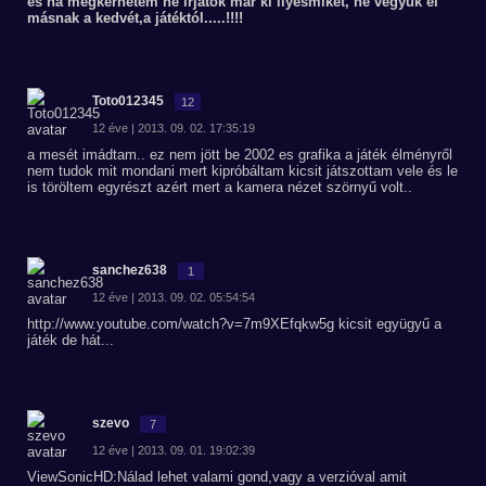
és ha megkérhetem ne írjatok már ki ilyesmiket, ne vegyük el
másnak a kedvét,a játéktól.....!!!!
Toto012345
12
12 éve | 2013. 09. 02. 17:35:19
a mesét imádtam.. ez nem jött be 2002 es grafika a játék élményről
nem tudok mit mondani mert kipróbáltam kicsit játszottam vele és le
is töröltem egyrészt azért mert a kamera nézet szörnyű volt..
sanchez638
1
12 éve | 2013. 09. 02. 05:54:54
http://www.youtube.com/watch?v=7m9XEfqkw5g kicsit együgyű a
játék de hát...
szevo
7
12 éve | 2013. 09. 01. 19:02:39
ViewSonicHD:Nálad lehet valami gond,vagy a verzióval amit