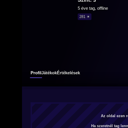
Szint: 3
5 éve tag, offline
281 ☀
Profil
Játékok
Értékelések
Az oldal ezen r
Ha szeretnél tag len