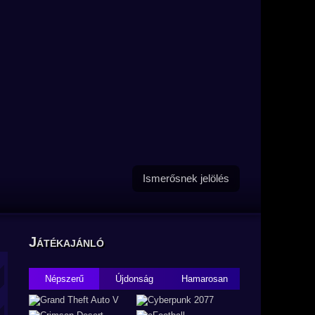
Ismerősnek jelölés
Játékajánló
Népszerű
Újdonság
Hamarosan