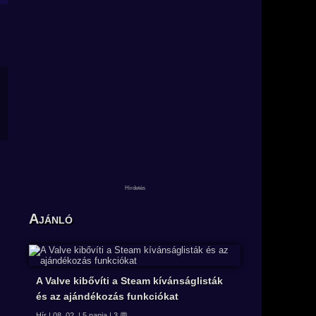
Ajánló
A Valve kibővíti a Steam kívánságlisták
és az ajándékozás funkciókat
Hír | 08. 02. | 5 napja | 3 💬