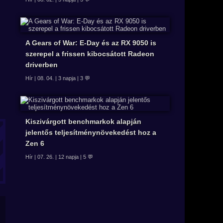
A Gears of War: E-Day és az RX 9050 is
szerepel a frissen kibocsátott Radeon
driverben
Hír | 08. 04. | 3 napja | 3 💬
Kiszivárgott benchmarkok alapján
jelentős teljesítménynövekedést hoz a
Zen 6
Hír | 07. 26. | 12 napja | 5 💬