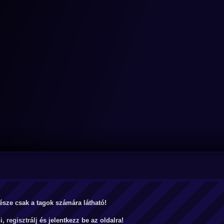
észe csak a tagok számára látható!
ni,
regisztrálj
és jelentkezz be az oldalra!