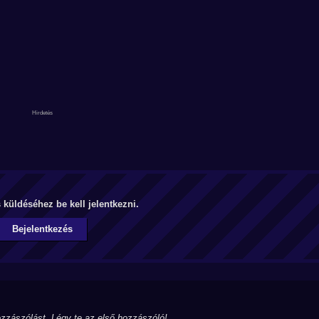
küldéséhez be kell jelentkezni.
Bejelentkezés
zzászólást. Légy te az első hozzászóló!