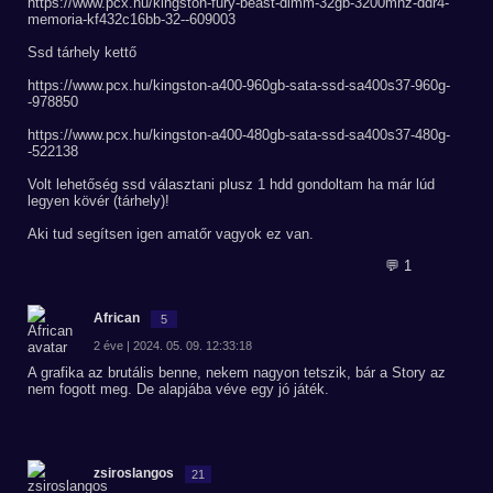
https://www.pcx.hu/kingston-fury-beast-dimm-32gb-3200mhz-ddr4-
memoria-kf432c16bb-32--609003
Ssd tárhely kettő
https://www.pcx.hu/kingston-a400-960gb-sata-ssd-sa400s37-960g-
-978850
https://www.pcx.hu/kingston-a400-480gb-sata-ssd-sa400s37-480g-
-522138
Volt lehetőség ssd választani plusz 1 hdd gondoltam ha már lúd
legyen kövér (tárhely)!
Aki tud segítsen igen amatőr vagyok ez van.
💬 1
African
5
2 éve | 2024. 05. 09. 12:33:18
A grafika az brutális benne, nekem nagyon tetszik, bár a Story az
nem fogott meg. De alapjába véve egy jó játék.
zsiroslangos
21