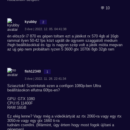
💬 10
kyubby
2
3 éve | 2022. 12. 05. 04:41:38
én elöszőr i7 870 es gépen toltam ezt a játékot rx 570 4gb al 16gb
rammal ilyen 50-42 fps közt ugrált de úgysem szaggatott medium
/high beállitásokkal és így is nagyon szép volt a játék mióta megvan
az ujj gép nem probáltam ryzen 5 3600 gtx 1070ti 8gb 32gb ram
fish12340
1
3 éve | 2022. 11. 28. 22:41:34
Sziasztok! Szerintetek ezen a configon 1080p-ben Ultra
beállításokon elfutna 60fps-en?
GPU: GTX 1080
CPU:I5 11400F
RAM:16GB
Ez elég lenne? Vagy még a videókártyát az rtx 2060-ra vagy egy rtx
3050-re vagy egy gtx 1660 ti-ra
tudnám cserélni. (Mármint, úgy értem hogy most fogok újítani a
gépemen)