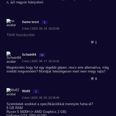
n, azt nagyon hiányolom.
Game teszt
5
2 éve | 2023. 09. 24. 19:23:06
Törölt hozzászólás
💬 1
Schwin94
10
2 éve | 2023. 09. 17. 10:14:32
Megnézném hogy fut egy régebbi gépen, nincs erre alternatíva, még
mielött megvenném? Mondjuk feleslegesen mert nem megy rajta?
💬 9
Wolf2
1
2 éve | 2023. 09. 09. 22:36:46
Szerintetek ezekkel a specifikációkkal mennyire futna el?
8 GB RAM
Ryzen 5 5600H (+ AMD Graphics 2 GB)
GeForce GTX 1650 (4 GB)