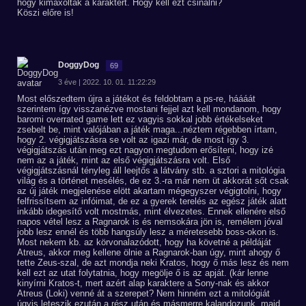
hogy kimaxolták a karaktert. Hogy kell ezt csinálni?
Köszi előre is!
DoggyDog
69
3 éve | 2022. 10. 01. 11:22:29
Most előszedtem újra a játékot és feldobtam a ps-re, háááát
szerintem így visszanézve mostani fejjel azt kell mondanom, hogy
baromi overrated game lett ez vagyis sokkal jobb értékelseket
zsebelt be, mint valójában a játék maga...néztem régebben írtam,
hogy 2. végigjátszásra se volt az igazi már, de most így 3.
végigjátszás után meg ezt nagyon megtudom erősíteni, hogy izé
nem az a játék, mint az első végigjátszásra volt. Első
végigjátszásnál tényleg áll leejtős a látvány stb. a sztori a mitológia
világ és a történet mesélés, de ez 3.-ra már nem üt akkorát sőt csak
az új játék megjelenése elött akartam mégegyszer végigtolni, hogy
felfrissítsem az infóimat, de ez a gyerek terelés az egész játék alatt
inkább idegesítő volt mostmás, mint élvezetes. Ennek ellenére első
napos vétel lesz a Ragnarok is és nemsokára jön is, remélem jóval
jobb lesz ennél és több hangsúly lesz a méretesebb boss-okon is.
Most nekem kb. az körvonalazódott, hogy ha követné a példáját
Atreus, akkor meg kellene ölnie a Ragnarok-ban úgy, mint ahogy ő
tette Zeus-szal, de azt mondja neki Kratos, hogy ő más lesz és nem
kell ezt az utat folytatnia, hogy megölje ő is az apját. (kár lenne
kinyírni Kratos-t, mert azért alap karaktere a Sony-nak és akkor
Atreus (Loki) venné át a szerepet? Nem hinném ezt a mitológiát
úgyis leteszik ezután a rész után és másmerre kalandozunk, majd