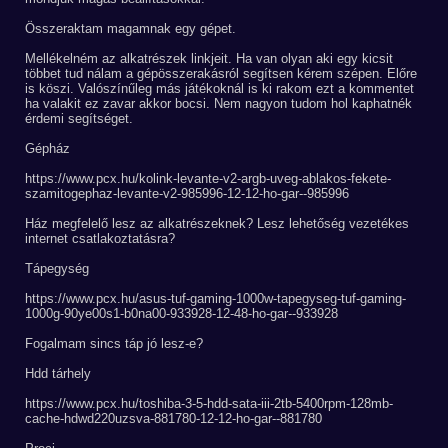
Összeraktam magamnak egy gépet.
Mellékelném az alkatrészek linkjeit. Ha van olyan aki egy kicsit
többet tud nálam a gépösszerakásról segítsen kérem szépen. Előre
is köszi. Valószínűleg más játékoknál is ki rakom ezt a kommentet
ha valakit ez zavar akkor bocsi. Nem nagyon tudom hol kaphatnék
érdemi segítséget.
Gépház
https://www.pcx.hu/kolink-levante-v2-argb-uveg-ablakos-fekete-
szamitogephaz-levante-v2-985996-12-12-ho-gar--985996
Ház megfelelő lesz az alkatrészeknek? Lesz lehetőség vezetékes
internet csatlakoztatásra?
Tápegység
https://www.pcx.hu/asus-tuf-gaming-1000w-tapegyseg-tuf-gaming-
1000g-90ye00s1-b0na00-933928-12-48-ho-gar--933928
Fogalmam sincs táp jó lesz-e?
Hdd tárhely
https://www.pcx.hu/toshiba-3-5-hdd-sata-iii-2tb-5400rpm-128mb-
cache-hdwd220uzsva-881780-12-12-ho-gar--881780