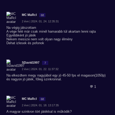
MC MaRcI
68
2 éve | 2024. 01. 24. 12:35:31
Na végig játszottam
A vége felé már csak minél hamarabb túl akartam lenni rajta
Egyébbként jó játék
Nekem messze nem volt olyan nagy élmény
Dehat izlesek és pofonok
SDavid1997
7
2 éve | 2024. 01. 22. 11:37:32
Na elkezdtem megy nagyjábol egy jó 45-50 fps el magason(1050p)
és nagyon jó játék, főleg szinkronnal.
💬 1
MC MaRcI
68
2 éve | 2024. 01. 18. 13:17:35
A magyar szinkron tört játékkal is működik?