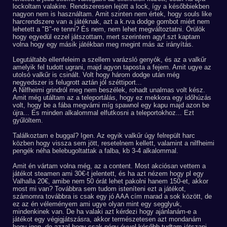
lockoltam valakire. Rendszeresen lejött a lock, így a későbbiekben
nagyon nem is használtam. Amit szinten nem értek, hogy souls like
harcrendszere van a játéknak, azt a k.rva dodge gombot miért nem
lehetett a "B"-re tenni? És nem, nem lehet megváltoztatni. Örülök
hogy egyedül ezzel játszottam, mert szerintem agyf.szt kaptam
volna hogy egy másik játékban meg megint más az irányítás.
Legutáltabb ellenfeleim a szellem varázsló genyók, és az a valkűr
amelyik fel tudott ugrani, majd agyon taposta a fejem. Amit ugye az
utolsó valkűr is csinált. Volt hogy három dodge után még
negyedszer is felugrott aztán jól széttiport...
A Nilfheimi grindról meg nem beszélek, rohadt unalmas volt kész.
Amit még utáltam az a teleportálás, hogy ez mekkora egy időhúzás
volt, hogy be a fába megvárni míg spawnol egy kapu majd azon be
újra... És minden alkalommal elfutkosni a teleportokhoz... Ezt
gyűlöltem.
Találkoztam e buggal? Igen. Az egyik valkűr úgy felrepült harc
közben hogy vissza sem jött, resetelnem kellett, valamint a nilfheimi
pengék néha belebugoltattak a falba, kb 3-4 alkalommal.
Amit én vártam volna még, az a content. Most akciósan vettem a
játékot steamen ami 30€-t jelentett, és ha azt nézem hogy pl egy
Valhalla 20€, amibe nem 50 órát lehet pakolni hanem 150-et, akkor
most mi van? Továbbra sem tudom isteníteni ezt a játékot,
számomra továbbra is csak egy jó AAA cím marad a sok között, de
ez az én véleményem ami ugye olyan mint egy segglyuk,
mindenkinek van. De ha valaki azt kérdezi hogy ajánlanám-e a
játékot egy végigjátszásra, akkor természetesen azt mondanám
hogy igen, de azzal hogy csak négy évvel később tudtam játszani