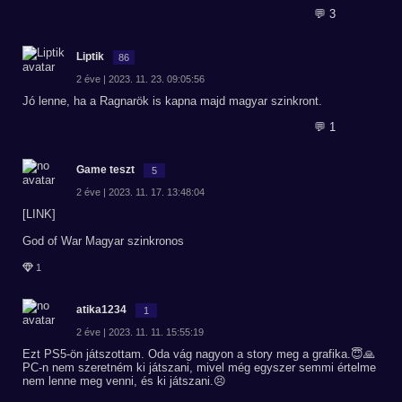
💬 3
Liptik
86
2 éve | 2023. 11. 23. 09:05:56
Jó lenne, ha a Ragnarök is kapna majd magyar szinkront.
💬 1
Game teszt
5
2 éve | 2023. 11. 17. 13:48:04
[LINK]
God of War Magyar szinkronos
1
atika1234
1
2 éve | 2023. 11. 11. 15:55:19
Ezt PS5-ön játszottam. Oda vág nagyon a story meg a grafika.😇🙏
PC-n nem szeretném ki játszani, mivel még egyszer semmi értelme
nem lenne meg venni, és ki játszani.😣