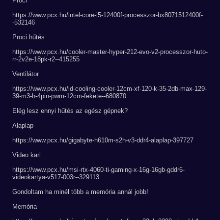
Proci
https://www.pcx.hu/intel-core-i5-12400f-processzor-bx8071512400f-
-532146
Proci hűtés
https://www.pcx.hu/cooler-master-hyper-212-evo-v2-processzor-huto-
rr-2v2e-18pk-r2--415255
Ventilátor
https://www.pcx.hu/id-cooling-cooler-12cm-xf-120-k-35-2db-max-129-
39-m3-h-4pin-pwm-12cm-fekete--680870
Elég lesz ennyi hűtés az egész gépnek?
Alaplap
https://www.pcx.hu/gigabyte-h610m-s2h-v3-ddr4-alaplap-397727
Video kari
https://www.pcx.hu/msi-rtx-4060-ti-gaming-x-16g-16gb-gddr6-
videokartya-v517-003r--329113
Gondoltam ha minél több a memória annál jobb!
Memória