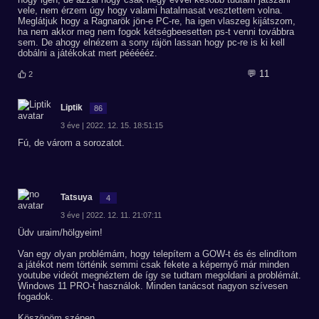
vele, nem érzem úgy hogy valami hatalmasat vesztettem volna.
Meglátjuk hogy a Ragnarök jön-e PC-re, ha igen vlaszeg kijátszom,
ha nem akkor meg nem fogok kétségbeesetten ps-t venni továbbra
sem. De ahogy elnézem a sony rájön lassan hogy pc-re is ki kell
dobálni a játékokat mert péééééz.
💬 11
2
Liptik
86
3 éve | 2022. 12. 15. 18:51:15
Fú, de várom a sorozatot.
Tatsuya
4
3 éve | 2022. 12. 11. 21:07:11
Üdv uraim/hölgyeim!
Van egy olyan problémám, hogy telepítem a GOW-t és és elindítom
a játékot nem történik semmi csak fekete a képernyő már minden
youtube videót megnéztem de így se tudtam megoldani a problémát.
Windows 11 PRO-t használok. Minden tanácsot nagyon szívesen
fogadok.
Köszönöm szépen.