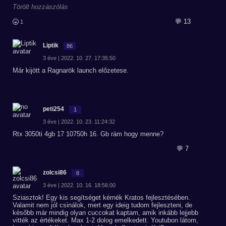
Törölt hozzászólás
💬 13
1
Liptik
86
3 éve | 2022. 10. 27. 17:35:50
Már kijött a Ragnarök launch előzetese.
peti254
1
3 éve | 2022. 10. 23. 11:24:32
Rtx 3050ti 4gb 17 10750h 16. Gb rám hogy menne?
💬 7
zolcsi86
8
3 éve | 2022. 10. 16. 18:56:00
Sziasztok! Egy kis segítséget kérnék Kratos fejlesztésében.
Valamit nem jól csinálok, mert egy ideig tudom fejleszteni, de
később már mindig olyan cuccokat kaptam, amik inkább lejjebb
vitték az értékeket. Max 1-2 dolog emelkedett. Youtubon látom,