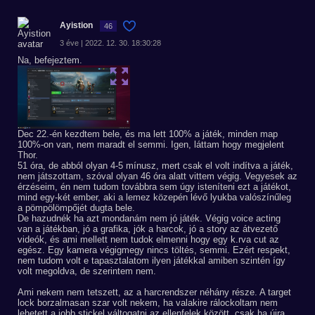
Ayistion
46
3 éve | 2022. 12. 30. 18:30:28
Na, befejeztem.
Dec 22.-én kezdtem bele, és ma lett 100% a játék, minden map
100%-on van, nem maradt el semmi. Igen, láttam hogy megjelent
Thor.
51 óra, de abból olyan 4-5 mínusz, mert csak el volt indítva a játék,
nem játszottam, szóval olyan 46 óra alatt vittem végig. Vegyesek az
érzéseim, én nem tudom továbbra sem úgy isteníteni ezt a játékot,
mind egy-két ember, aki a lemez közepén lévő lyukba valószínűleg
a pömpölömpőjét dugta bele.
De hazudnék ha azt mondanám nem jó játék. Végig voice acting
van a játékban, jó a grafika, jók a harcok, jó a story az átvezető
videók, és ami mellett nem tudok elmenni hogy egy k.rva cut az
egész. Egy kamera végigmegy nincs töltés, semmi. Ezért respekt,
nem tudom volt e tapasztalatom ilyen játékkal amiben szintén így
volt megoldva, de szerintem nem.
Ami nekem nem tetszett, az a harcrendszer néhány része. A target
lock borzalmasan szar volt nekem, ha valakire rálockoltam nem
lehetett a jobb stickel váltogatni az ellenfelek között, csak ha újra