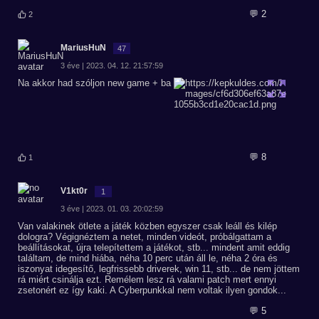
💬 2
2
MariusHuN
47
3 éve | 2023. 04. 12. 21:57:59
Na akkor had szóljon new game + ba
💬 8
1
V1kt0r
1
3 éve | 2023. 01. 03. 20:02:59
Van valakinek ötlete a játék közben egyszer csak leáll és kilép
dologra? Végignéztem a netet, minden videót, próbálgattam a
beállításokat, újra telepítettem a játékot, stb... mindent amit eddig
találtam, de mind hiába, néha 10 perc után áll le, néha 2 óra és
iszonyat idegesítő, legfrissebb driverek, win 11, stb... de nem jöttem
rá miért csinálja ezt. Remélem lesz rá valami patch mert ennyi
zsetonért ez így kaki. A Cyberpunkkal nem voltak ilyen gondok...
💬 5