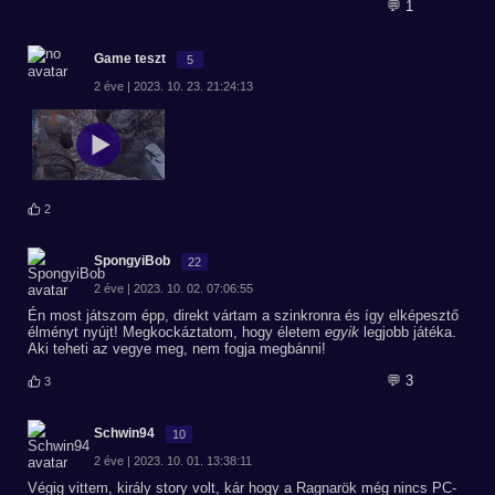
💬 1
Game teszt
5
2 éve | 2023. 10. 23. 21:24:13
2
SpongyiBob
22
2 éve | 2023. 10. 02. 07:06:55
Én most játszom épp, direkt vártam a szinkronra és így elképesztő
élményt nyújt! Megkockáztatom, hogy életem
egyik
legjobb játéka.
Aki teheti az vegye meg, nem fogja megbánni!
💬 3
3
Schwin94
10
2 éve | 2023. 10. 01. 13:38:11
Végig vittem, király story volt, kár hogy a Ragnarök még nincs PC-