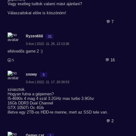
Vagy esetleg tudtok valami mást ajánlani?
Válaszaitokat előre is köszönöm!
💬 7
Ryzen666
31
3 éve | 2022. 11. 26. 12:13:36
eltévedős game 2 :)
💬 16
5
snowy
5
3 éve | 2022. 11. 17. 20:39:53
sziasztok.
Hogyan futna a gépemen?
I5-4690s 4 mag 4 szál 3.2GHz max turbo 3.9Ghz
16Gb DDR3 Dual Channel
GTX 1050Ti Oc 4Gb
illetve egy 2TB-os HDD-re menne, mert az SSD tele van.
💬 2
Gamer cat
1