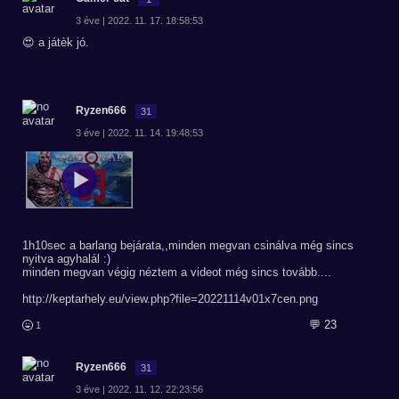
3 éve | 2022. 11. 17. 18:58:53
😍 a játèk jó.
Ryzen666
31
3 éve | 2022. 11. 14. 19:48:53
1h10sec a barlang bejárata,,minden megvan csinálva még sincs
nyitva agyhalál :)
minden megvan végig néztem a videot még sincs tovább....
http://keptarhely.eu/view.php?file=20221114v01x7cen.png
💬 23
1
Ryzen666
31
3 éve | 2022. 11. 12. 22:23:56