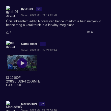
gyuri191
50
3 éve | 2023. 05. 09. 14:26:20
Énis elkezdtem eddig 6 órám van benne imádom a harc nagyon jó
benne meg a karakterek is a látvány meg pláne
💬 4
1
Game teszt
5
3 éve | 2023. 05. 05. 21:07:44
I3 10100F
2X8GB DDR4 2666MHz
GTX 1650
MariusHuN
47
3 éve | 2023. 04. 19. 21:51:16