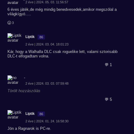
2 éve | 2024. 05. 03. 11:56:57
6 éves játék,de még mindig benedvesedek,amikor megszólal a
világkígyó.....
3
Liptik
86
2 éve | 2024. 03. 04. 18:01:23
Kár, hogy a Walhalla DLC csak roguelike lett, valami sztorisabb
DLC-t elfogadtam volna.
💬 1
-
2 éve | 2024. 03. 03. 07:59:48
Törölt hozzászólás
💬 5
Liptik
86
2 éve | 2024. 01. 24. 16:58:30
Jön a Ragnarok is PC-re.