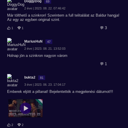
DoggyDog
69
2 éve | 2023. 08. 22. 07:46:42
Már tölthető a szinkron! Szerintem a full telitalálat az Baldur hangja!
Az egy az egyben original szint.
💬 3
1
1
MariusHuN
47
2 éve | 2023. 08. 21. 13:52:03
Holnap jön a szinkron nagyon várom
💬 1
bukta2
81
3 éve | 2023. 06. 23. 17:04:17
Emberek eljött a pillanat! Bejelentették a megjelenési dátumot!!!
2
2