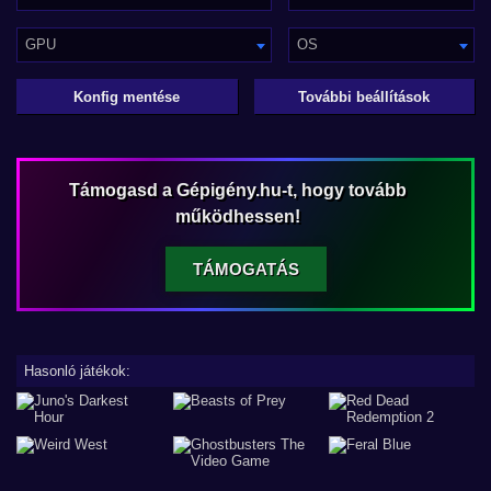
GPU
OS
Konfig mentése
További beállítások
Támogasd a Gépigény.hu-t, hogy tovább
működhessen!
TÁMOGATÁS
Hasonló játékok: