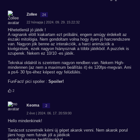
Zollee
24
22 hónapja | 2024. 09. 29. 15:22:32
Hihetetlenül jó játék !
A ragnarok elött kiakartam ezt próbálni, engem amúgy érdekelt az
északi mitológia. Nem gondoltam volna hogy ilyen jó harcrendszere
van. Nagyon jók benne az interakciók, a harci animációk a
kivégzések, ezek nagyon hiányoznak a többi játékból. A puzzlek is
szuperek. Nekem ez 10/10 -es játék.
Teknikai oldalról is szerintem nagyon rendben van. Nekem High-
mindennen (az nem a maximum beállítás it) és 120fps-megvan. Ami
a ps4- 30 fps-éhez képest egy felüdülés.
FunFact/ pici spoiler :
Spoiler!
2
Keoma
2
2 éve | 2024. 06. 17. 20:59:00
Hello mindenkinek!
Tanácsot szeretnék kérni új gépet akarok venni. Nem akarok porul
járni hogy nem futnak jól a játékok
mondjuk magas beállításokkal.