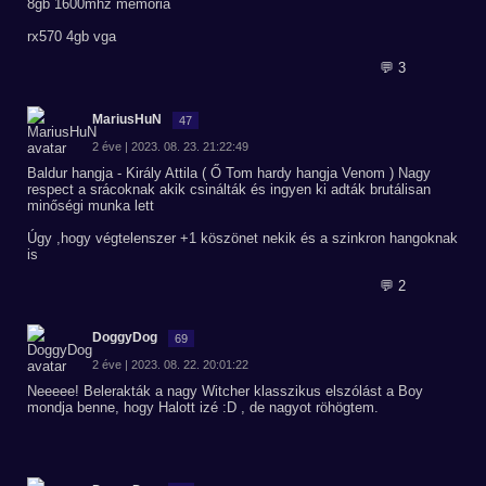
8gb 1600mhz memoria
rx570 4gb vga
💬 3
MariusHuN
47
2 éve | 2023. 08. 23. 21:22:49
Baldur hangja - Király Attila ( Ő Tom hardy hangja Venom ) Nagy
respect a srácoknak akik csinálták és ingyen ki adták brutálisan
minőségi munka lett
Úgy ,hogy végtelenszer +1 köszönet nekik és a szinkron hangoknak
is
💬 2
DoggyDog
69
2 éve | 2023. 08. 22. 20:01:22
Neeeee! Belerakták a nagy Witcher klasszikus elszólást a Boy
mondja benne, hogy Halott izé :D , de nagyot röhögtem.