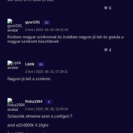
💬 9
gyuri191
50
2 éve | 2023. 09. 02. 08:21:43
Kivittem magyar szinkronnal és imádtam nagyon jó lett és gratula a
magyar szinkront készitöknek
💬 4
Liptik
86
2 éve | 2023. 08. 31. 07:28:11
Nagyon jó lett a szinkron.
Roka1994
8
2 éve | 2023. 08. 28. 13:44:34
Sziasztok elmenne ezen a configon:?
amd a10-6800k 4.10ghz