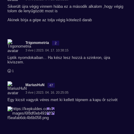
Sikerült újra végig vinnem hiába ez a második alkalom ,hogy végig
tolom de lenyűgözött most is
Akinek bírja a gépe az tolja végig kötelező darab
Trigonometria
2
3 éve | 2023. 04. 17. 10:38:15
Liptik nyomdokaiban... Ha kész lesz hozzá a szinkron, újra
kiviszem.
1
MariusHuN
47
3 éve | 2023. 04. 16. 20:25:05
Egy kicsit vagyok véres mert ki kellett tépnem a kapu őr szívét