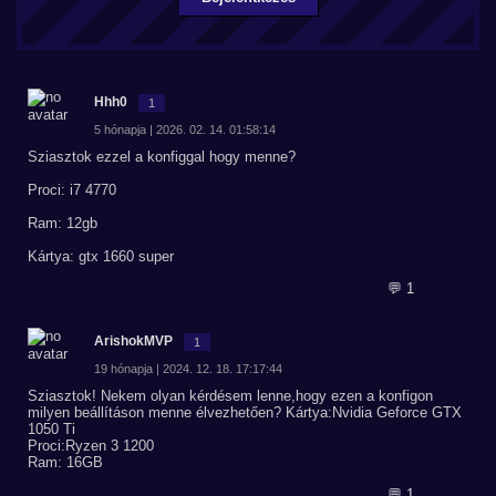
Hhh0
1
5 hónapja | 2026. 02. 14. 01:58:14
Sziasztok ezzel a konfiggal hogy menne?
Proci: i7 4770
Ram: 12gb
Kártya: gtx 1660 super
💬 1
ArishokMVP
1
19 hónapja | 2024. 12. 18. 17:17:44
Sziasztok! Nekem olyan kérdésem lenne,hogy ezen a konfigon
milyen beállításon menne élvezhetően? Kártya:Nvidia Geforce GTX
1050 Ti
Proci:Ryzen 3 1200
Ram: 16GB
💬 1