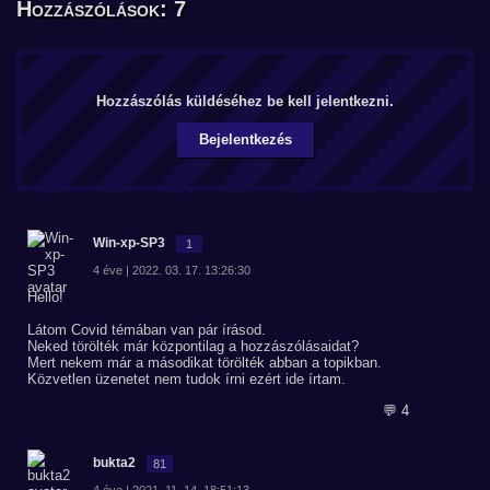
Hozzászólások: 7
Hozzászólás küldéséhez be kell jelentkezni.
Bejelentkezés
Win-xp-SP3
1
4 éve | 2022. 03. 17. 13:26:30
Hello!
Látom Covid témában van pár írásod.
Neked törölték már központilag a hozzászólásaidat?
Mert nekem már a másodikat törölték abban a topikban.
Közvetlen üzenetet nem tudok írni ezért ide írtam.
💬 4
bukta2
81