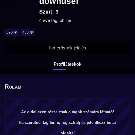
downuser
Szint: 9
4 éve tag, offline
570 ☀
433 💬
Ismerősnek jelölés
Profil
Játékok
Rólam
Az oldal ezen része csak a tagok számára látható!
Ha szeretnél tag lenni,
regisztrálj
és jelentkezz be az
oldalra!