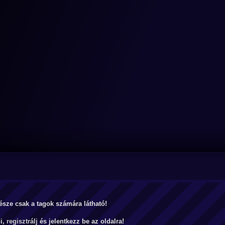
észe csak a tagok számára látható!
ni,
regisztrálj
és jelentkezz be az oldalra!