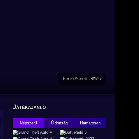
Ismerősnek jelölés
Játékajánló
Népszerű
Újdonság
Hamarosan