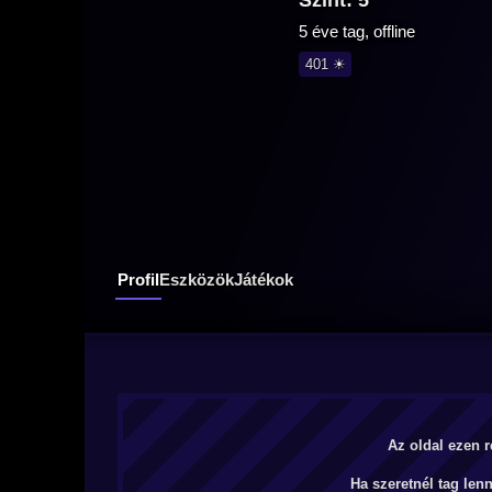
Szint: 5
5 éve tag, offline
401 ☀
Profil
Eszközök
Játékok
Az oldal ezen r
Ha szeretnél tag len