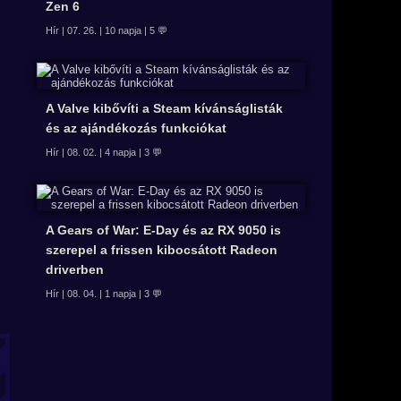
Zen 6
Hír | 07. 26. | 10 napja | 5 💬
A Valve kibővíti a Steam kívánságlisták
és az ajándékozás funkciókat
Hír | 08. 02. | 4 napja | 3 💬
A Gears of War: E-Day és az RX 9050 is
szerepel a frissen kibocsátott Radeon
driverben
Hír | 08. 04. | 1 napja | 3 💬