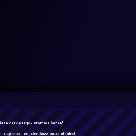
észe csak a tagok számára látható!
ni,
regisztrálj
és jelentkezz be az oldalra!