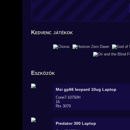
Kedvenc játékok
Eszközök
Msi gp66 leopard 10ug
Laptop
Corei7-10750H
16
Rtx 3070
Predator 300
Laptop