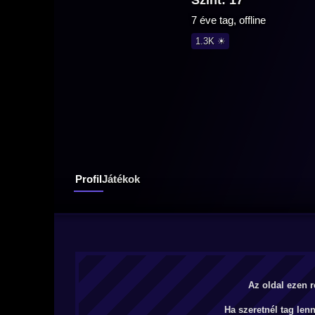
Szint: 17
7 éve tag, offline
1.3K ☀
Profil
Játékok
Az oldal ezen r
Ha szeretnél tag len