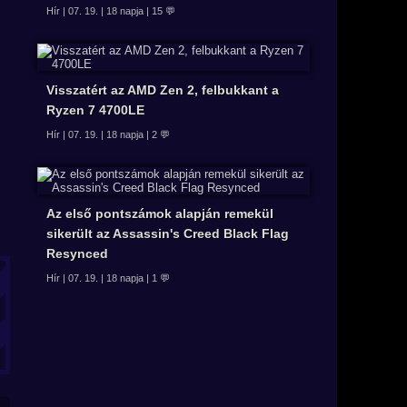
Hír | 07. 19. | 18 napja | 15 💬
Visszatért az AMD Zen 2, felbukkant a
Ryzen 7 4700LE
Hír | 07. 19. | 18 napja | 2 💬
Az első pontszámok alapján remekül
sikerült az Assassin's Creed Black Flag
Resynced
Hír | 07. 19. | 18 napja | 1 💬