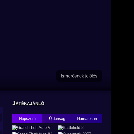
Ismerősnek jelölés
Játékajánló
Népszerű
Újdonság
Hamarosan