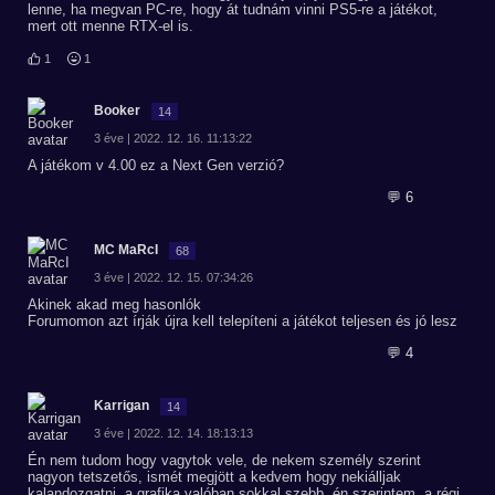
lenne, ha megvan PC-re, hogy át tudnám vinni PS5-re a játékot,
mert ott menne RTX-el is.
1
1
Booker
14
3 éve | 2022. 12. 16. 11:13:22
A játékom v 4.00 ez a Next Gen verzió?
💬 6
MC MaRcI
68
3 éve | 2022. 12. 15. 07:34:26
Akinek akad meg hasonlók
Forumomon azt írják újra kell telepíteni a játékot teljesen és jó lesz
💬 4
Karrigan
14
3 éve | 2022. 12. 14. 18:13:13
Én nem tudom hogy vagytok vele, de nekem személy szerint
nagyon tetszetős, ismét megjött a kedvem hogy nekiálljak
kalandozgatni, a grafika valóban sokkal szebb, én szerintem, a régi