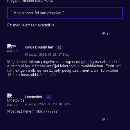
megállít minden fiatal korút.
Meg alapból fel van pingelve
Ez meg jelentsen akármit is.
💬 7
Kings Bounty fan
60
70 napja | 2026. 05. 28. 17:54:14
Meg alapból fel van pingelve de a régi is megy még és ezt szedik ki
a patch el így márcsak az újjal lehet tolni a továbbiakban. Ezért lett
full nextgen a dlc és win 11 only pedig azért mert a win 10 október
13 án a hosszabbítás is lejár.
kmetovics
92
70 napja | 2026. 05. 28. 16:51:24
Most ezt nekem írtad???????
💬 2