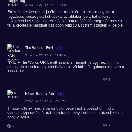
3 éve | 2022. 12. 26. 14:44:01
Én is újra elővettem a játékot és az elején, mikor elmegyünk a
fogadóba. Keszeg ott kukucskál az ablakon be a háttérben ,
miközben beszélgetünk és másik kamera állásnál meg már mászik
fel a kikötésre használt oszlopon félig :D Ezt nem szedték ki belőle.
The Witcher FAN
8
3 éve | 2022. 12. 26. 11:49:28
NVIDIA HairWorks ON:Geralt szakálla másnak is úgy néz ki mint
aki belefejelt volna egy borotvával teli vödörbe és gubacsokba van a
szakálla?
💬 1
Kings Bounty fan
60
3 éve | 2022. 12. 25. 23:37:28
Ti hogy öltétek meg a bárós küldi végén azt a bosszt?, mindig
visszaszívja az életét azt nem tudok annyit sebezni a tűzsebzéssel
hogy kinyírja.
💬 7
3