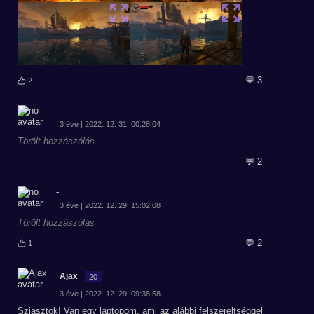
💬 3
2
-
3 éve | 2022. 12. 31. 00:28:04
Törölt hozzászólás
💬 2
-
3 éve | 2022. 12. 29. 15:02:08
Törölt hozzászólás
💬 2
1
Ajax
20
3 éve | 2022. 12. 29. 09:38:58
Sziasztok! Van egy laptopom, ami az alábbi felszereltséggel