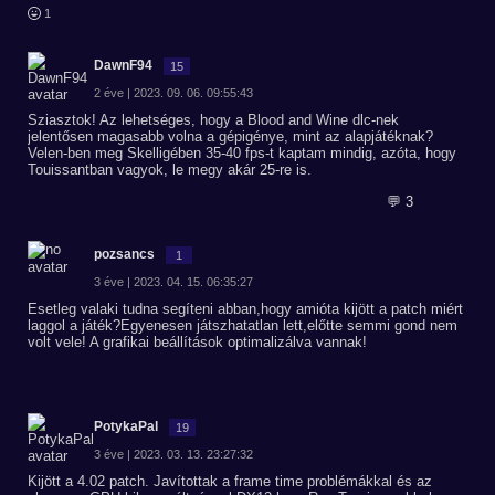
1
DawnF94
15
2 éve | 2023. 09. 06. 09:55:43
Sziasztok! Az lehetséges, hogy a Blood and Wine dlc-nek
jelentősen magasabb volna a gépigénye, mint az alapjátéknak?
Velen-ben meg Skelligében 35-40 fps-t kaptam mindig, azóta, hogy
Touissantban vagyok, le megy akár 25-re is.
💬 3
pozsancs
1
3 éve | 2023. 04. 15. 06:35:27
Esetleg valaki tudna segíteni abban,hogy amióta kijött a patch miért
laggol a játék?Egyenesen játszhatatlan lett,előtte semmi gond nem
volt vele! A grafikai beállítások optimalizálva vannak!
PotykaPal
19
3 éve | 2023. 03. 13. 23:27:32
Kijött a 4.02 patch. Javítottak a frame time problémákkal és az