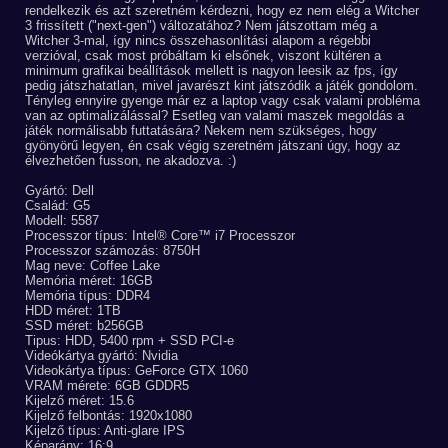
rendelkezik és azt szeretném kérdezni, hogy ez nem elég a Witcher
3 frissített ("next-gen") változatához? Nem játszottam még a
Witcher 3-mal, így nincs összehasonlítási alapom a régebbi
verzióval, csak most próbáltam ki elsőnek, viszont kültéren a
minimum grafikai beállítások mellett is nagyon leesik az fps, így
pedig játszhatatlan, mivel javarészt kint játszódik a játék gondolom.
Tényleg ennyire gyenge már ez a laptop vagy csak valami probléma
van az optimalizálással? Esetleg van valami maszek megoldás a
játék normálisabb futtatására? Nekem nem szükséges, hogy
gyönyörű legyen, én csak végig szeretném játszani úgy, hogy az
élvezhetően fusson, ne akadozva. :)
Gyártó: Dell
Család: G5
Modell: 5587
Processzor típus: Intel® Core™ i7 Processzor
Processzor számozás: 8750H
Mag neve: Coffee Lake
Memória méret: 16GB
Memória típus: DDR4
HDD méret: 1TB
SSD méret: b256GB
Tipus: HDD, 5400 rpm + SSD PCI-e
Videókártya gyártó: Nvidia
Videokártya típus: GeForce GTX 1060
VRAM mérete: 6GB GDDR5
Kijelző méret: 15.6
Kijelző felbontás: 1920x1080
Kijelző típus: Anti-glare IPS
Képarány: 16:9