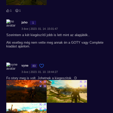
1
1
jaho
1
3 éve | 2023. 01. 14. 15:01:47
Szerintem a két kiegészítő jobb is lett mint az alapjáték..
Aki esetleg még nem vette meg annak én a GOTY vagy Complete
kiadást ajánlom.
vyne
83
3 éve | 2023. 01. 10. 19:44:27
Fo story meg is volt. Johetnek a kiegeszitok. :D