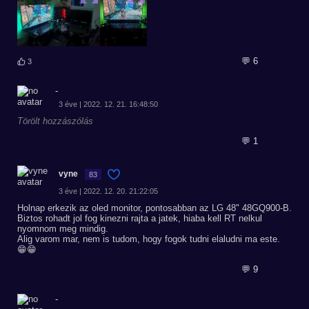
💬 6
3
-
3 éve | 2022. 12. 21. 16:48:50
Törölt hozzászólás
💬 1
vyne
83
3 éve | 2022. 12. 20. 21:22:05
Holnap erkezik az oled monitor, pontosabban az LG 48" 48GQ900-B.
Biztos rohadt jol fog kinezni rajta a jatek, hiaba kell RT nelkul
nyomnom meg mindig.
Alig varom mar, nem is tudom, hogy fogok tudni elaludni ma este.
😁😁
💬 9
-