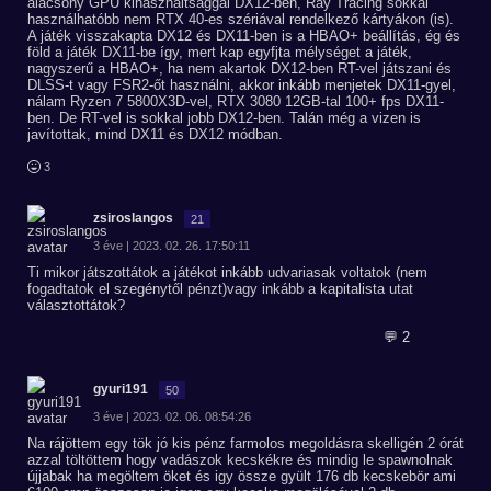
alacsony GPU kihasználtsággal DX12-ben, Ray Tracing sokkal
használhatóbb nem RTX 40-es szériával rendelkező kártyákon (is).
A játék visszakapta DX12 és DX11-ben is a HBAO+ beállítás, ég és
föld a játék DX11-be így, mert kap egyfjta mélységet a játék,
nagyszerű a HBAO+, ha nem akartok DX12-ben RT-vel játszani és
DLSS-t vagy FSR2-őt használni, akkor inkább menjetek DX11-gyel,
nálam Ryzen 7 5800X3D-vel, RTX 3080 12GB-tal 100+ fps DX11-
ben. De RT-vel is sokkal jobb DX12-ben. Talán még a vizen is
javítottak, mind DX11 és DX12 módban.
3
zsiroslangos
21
3 éve | 2023. 02. 26. 17:50:11
Ti mikor játszottátok a játékot inkább udvariasak voltatok (nem
fogadtatok el szegénytől pénzt)vagy inkább a kapitalista utat
választottátok?
💬 2
gyuri191
50
3 éve | 2023. 02. 06. 08:54:26
Na rájöttem egy tök jó kis pénz farmolos megoldásra skelligén 2 órát
azzal töltöttem hogy vadászok kecskékre és mindig le spawnolnak
újjabak ha megöltem öket és igy össze gyült 176 db kecskebör ami