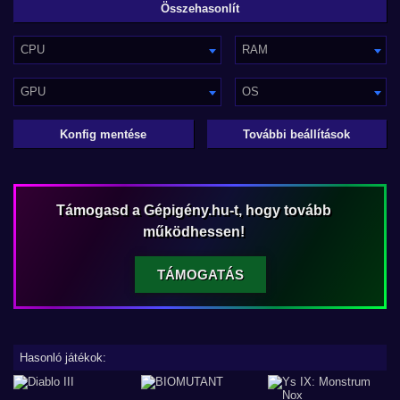
CPU
RAM
GPU
OS
Konfig mentése
További beállítások
Támogasd a Gépigény.hu-t, hogy tovább
működhessen!
TÁMOGATÁS
Hasonló játékok: