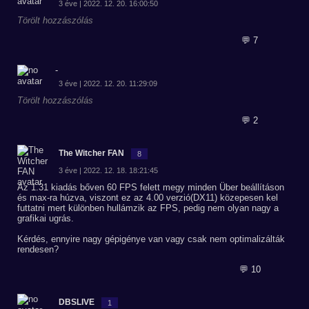
3 éve | 2022. 12. 20. 16:00:50
Törölt hozzászólás
💬 7
-
3 éve | 2022. 12. 20. 11:29:09
Törölt hozzászólás
💬 2
The Witcher FAN
8
3 éve | 2022. 12. 18. 18:21:45
Az 1.31 kiadás bőven 60 FPS felett megy minden Über beállításon
és max-ra húzva, viszont ez az 4.00 verzió(DX11) közepesen kel
futtatni mert különben hullámzik az FPS, pedig nem olyan nagy a
grafikai ugrás.
Kérdés, ennyire nagy gépigénye van vagy csak nem optimalizálták
rendesen?
💬 10
DBSLIVE
1