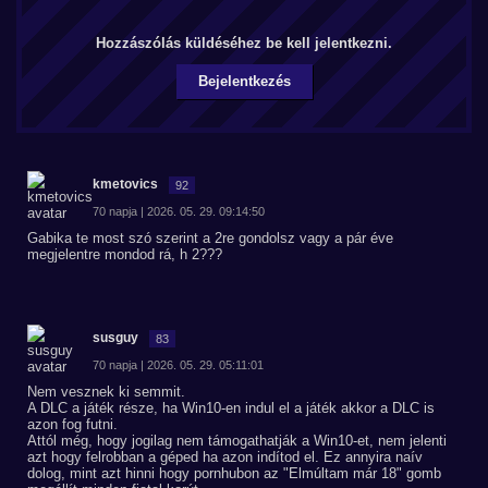
Hozzászólás küldéséhez be kell jelentkezni.
Bejelentkezés
kmetovics
92
70 napja | 2026. 05. 29. 09:14:50
Gabika te most szó szerint a 2re gondolsz vagy a pár éve
megjelentre mondod rá, h 2???
susguy
83
70 napja | 2026. 05. 29. 05:11:01
Nem vesznek ki semmit.
A DLC a játék része, ha Win10-en indul el a játék akkor a DLC is
azon fog futni.
Attól még, hogy jogilag nem támogathatják a Win10-et, nem jelenti
azt hogy felrobban a géped ha azon indítod el. Ez annyira naív
dolog, mint azt hinni hogy pornhubon az "Elmúltam már 18" gomb