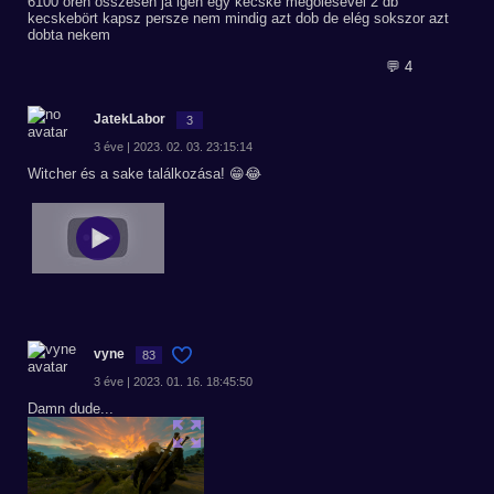
6100 oren összesen ja igen egy kecske megölésével 2 db
kecskebört kapsz persze nem mindig azt dob de elég sokszor azt
dobta nekem
💬 4
JatekLabor
3
3 éve | 2023. 02. 03. 23:15:14
Witcher és a sake találkozása! 😁😂
vyne
83
3 éve | 2023. 01. 16. 18:45:50
Damn dude...