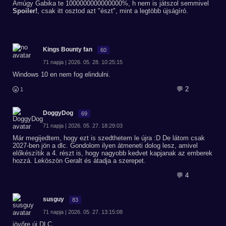
Amúgy Gabika te 1000000000000000%, h nem is játszol semmivel
Spoiler!
, csak itt osztod azt "észt", mint a legtöbb újságíró.
Kings Bounty fan
60
71 napja | 2026. 05. 28. 10:25:15
Windows 10 en nem fog elindulni.
💬 2
1
DoggyDog
69
71 napja | 2026. 05. 27. 18:29:03
Már megijedtem, hogy ezt is szedthetem le újra :D De látom csak
2027-ben jön a dlc. Gondolom ilyen átmeneti dolog lesz, amivel
előkészítik a 4. részt is, hogy nagyobb kedvet kapjanak az emberek
hozzá. Leköszön Geralt és átadja a szerepet.
💬 4
susguy
83
71 napja | 2026. 05. 27. 13:15:08
jövőre új DLC