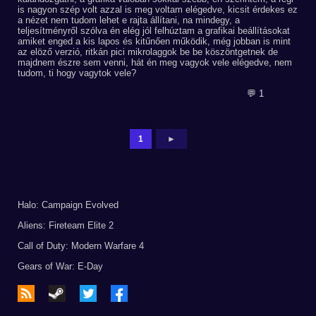
is nagyon szép volt azzal is meg voltam elégedve, kicsit érdekes ez
a nézet nem tudom lehet e rajta állítani, na mindegy, a
teljesítményről szólva én elég jól felhúztam a grafikai beállításokat
amiket enged a kis lapos és kitűnően működik, még jobban is mint
az elöző verzió, ritkán pici mikrolaggok be be köszöntgetnek de
majdnem észre sem venni, hát én meg vagyok vele elégedve, nem
tudom, ti hogy vagytok vele?
💬 1
1
►
Halo: Campaign Evolved
Aliens: Fireteam Elite 2
Call of Duty: Modern Warfare 4
Gears of War: E-Day