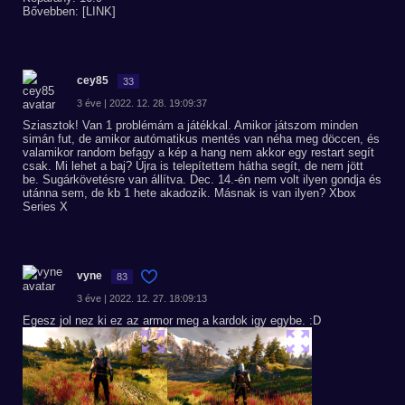
Bővebben: [LINK]
cey85
33
3 éve | 2022. 12. 28. 19:09:37
Sziasztok! Van 1 problémám a játékkal. Amikor játszom minden
simán fut, de amikor autómatikus mentés van néha meg döccen, és
valamikor random befagy a kép a hang nem akkor egy restart segít
csak. Mi lehet a baj? Újra is telepítettem hátha segít, de nem jött
be. Sugárkövetésre van állítva. Dec. 14.-én nem volt ilyen gondja és
utánna sem, de kb 1 hete akadozik. Másnak is van ilyen? Xbox
Series X
vyne
83
3 éve | 2022. 12. 27. 18:09:13
Egesz jol nez ki ez az armor meg a kardok igy egybe. :D