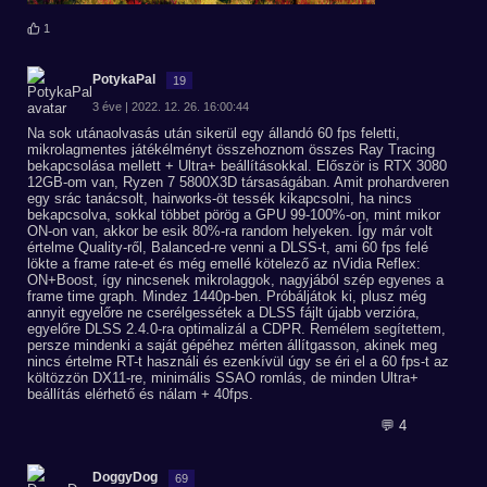
1
PotykaPal
19
3 éve | 2022. 12. 26. 16:00:44
Na sok utánaolvasás után sikerül egy állandó 60 fps feletti,
mikrolagmentes játékélményt összehoznom összes Ray Tracing
bekapcsolása mellett + Ultra+ beállításokkal. Először is RTX 3080
12GB-om van, Ryzen 7 5800X3D társaságában. Amit prohardveren
egy srác tanácsolt, hairworks-öt tessék kikapcsolni, ha nincs
bekapcsolva, sokkal többet pörög a GPU 99-100%-on, mint mikor
ON-on van, akkor be esik 80%-ra random helyeken. Így már volt
értelme Quality-ről, Balanced-re venni a DLSS-t, ami 60 fps felé
lökte a frame rate-et és még emellé kötelező az nVidia Reflex:
ON+Boost, így nincsenek mikrolaggok, nagyjából szép egyenes a
frame time graph. Mindez 1440p-ben. Próbáljátok ki, plusz még
annyit egyelőre ne cserélgessétek a DLSS fájlt újabb verzióra,
egyelőre DLSS 2.4.0-ra optimalizál a CDPR. Remélem segítettem,
persze mindenki a saját gépéhez mérten állítgasson, akinek meg
nincs értelme RT-t használi és ezenkívül úgy se éri el a 60 fps-t az
költözzön DX11-re, minimális SSAO romlás, de minden Ultra+
beállítás elérhető és nálam + 40fps.
💬 4
DoggyDog
69