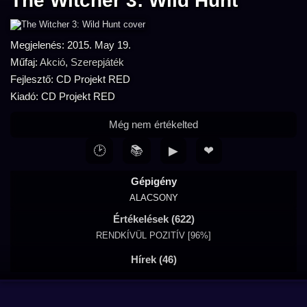
The Witcher 3: Wild Hunt
Megjelenés: 2015. May 19.
Műfaj:
Akció
,
Szerepjáték
Fejlesztő: CD Projekt RED
Kiadó: CD Projekt RED
Még nem értékelted
🕑
📚
▶
❤
Gépigény
ALACSONY
Értékelések (622)
RENDKÍVÜL POZITÍV [96%]
Hírek (46)