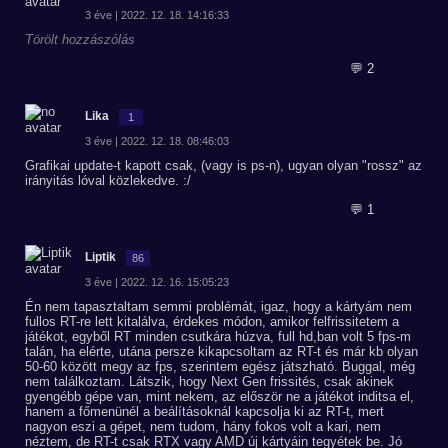
3 éve | 2022. 12. 18. 14:16:33
Törölt hozzászólás
💬 2
Lika
1
3 éve | 2022. 12. 18. 08:46:03
Grafikai update-t kapott csak, (vagy is ps-n), ugyan olyan "rossz" az
irányitás lóval közlekedve. :/
💬 1
Liptik
86
3 éve | 2022. 12. 16. 15:05:23
Én nem tapasztaltam semmi problémát, igaz, hogy a kártyám nem
fullos RT-re lett kitalálva, érdekes módon, amikor felfrissitetem a
játékot, egyből RT minden csutkára húzva, full hd,ban volt 5 fps-m
talán, ha elérte, utána persze kikapcsoltam az RT-t és már kb olyan
50-60 között megy az fps, szerintem egész játszható. Buggal, még
nem találkoztam. Látszik, hogy Next Gen frissités, csak akinek
gyengébb gépe van, mint nekem, az először ne a játékot inditsa el,
hanem a főmenünél a beálításoknál kapcsolja ki az RT-t, mert
nagyon eszi a gépet, nem tudom, hány fokos volt a kari, nem
néztem, de RT-t csak RTX vagy AMD új kártyáin tegyétek be. Jó