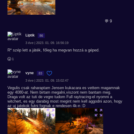
💬 9
Liptik
86
3 éve | 2023. 01. 09. 16:56:19
R* szép lett a játék, főleg ha megvan hozzá a géped.
1
vyne
83
3 éve | 2023. 01. 09. 15:02:47
Vegulis csak raharaptam Jensen kukacara es vettem magamnak
egy 4080-at. Nem birtam megalni,viszont nem bantam meg.
Draga volt az tuti de vegre tudom Full raytracing-el nyomni a
witchert, es egy darabig most megint nem kell aggodni azon, hogy
az uj jatekok futni fognak e rendesen 4k-n :D