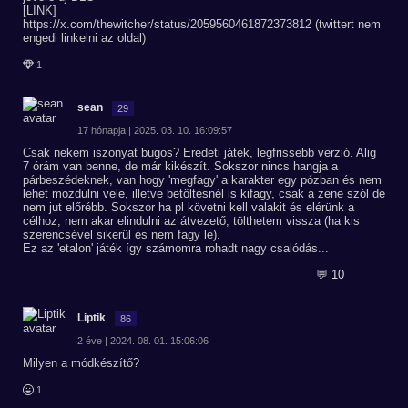
[LINK]
https://x.com/thewitcher/status/2059560461872373812 (twittert nem
engedi linkelni az oldal)
1
sean
29
17 hónapja | 2025. 03. 10. 16:09:57
Csak nekem iszonyat bugos? Eredeti játék, legfrissebb verzió. Alig
7 órám van benne, de már kikészít. Sokszor nincs hangja a
párbeszédeknek, van hogy 'megfagy' a karakter egy pózban és nem
lehet mozdulni vele, illetve betöltésnél is kifagy, csak a zene szól de
nem jut előrébb. Sokszor ha pl követni kell valakit és elérünk a
célhoz, nem akar elindulni az átvezető, tölthetem vissza (ha kis
szerencsével sikerül és nem fagy le).
Ez az 'etalon' játék így számomra rohadt nagy csalódás...
💬 10
Liptik
86
2 éve | 2024. 08. 01. 15:06:06
Milyen a módkészítő?
1