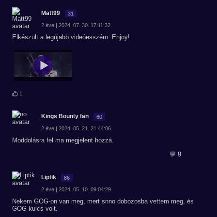
Matt99
31
2 éve | 2024. 07. 30. 17:11:32
Elkészült a legújabb videóesszém. Enjoy!
1
Kings Bounty fan
60
2 éve | 2024. 05. 21. 21:44:06
Moddolásra fel ma megjelent hozzá.
💬 9
Liptik
86
2 éve | 2024. 05. 10. 09:04:29
Nekem GOG-on van meg, mert snno dobozosba vettem meg, és
GOG kulcs volt.