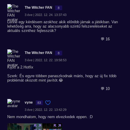
The Witcher FAN
8
3 éve | 2022. 12. 24. 13:37:43
Lenne egy kérdésem azokhoz akik előrébb járnak a játékban. Van
lehetőség arra, hogy az alacsonyabb szintű felszereléseket az
aktuális szinthez fejlesszük?
💬 16
The Witcher FAN
8
3 éve | 2022. 12. 22. 19:58:53
Kijött a 2.Hotfix
Szerk: És egyre többen panaszkodnak máris, hogy az új fix több
problémát okozott mint javítót.😂
💬 10
vyne
83
3 éve | 2022. 12. 22. 13:42:29
Nem mondhatom, hogy nem elvezkedek eppen. :D