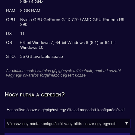
8350 4 GHz
RAM:
8 GB RAM
GPU:
Nvidia GPU GeForce GTX 770 / AMD GPU Radeon R9
290
DX:
11
OS:
64-bit Windows 7, 64-bit Windows 8 (8.1) or 64-bit
Windows 10
STO:
35 GB available space
Az oldalon csak hivatalos gépigények találhatóak, amit a készítők
vagy egy hivatalos forgalmazó cég tett közzé.
Hogy futna a gépeden?
Hasonlítsd össze a gépigényt egy általad megadott konfigurációval!