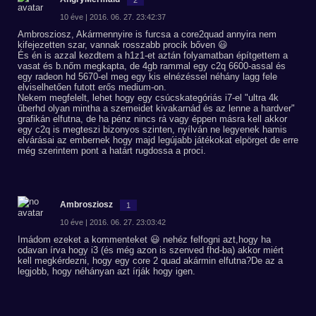
10 éve | 2016. 06. 27. 23:42:37
Ambrosziosz, Akármennyire is furcsa a core2quad annyira nem
kifejezetten szar, vannak rosszabb procik bőven 😃
És én is azzal kezdtem a h1z1-et aztán folyamatban építgettem a
vasat és b.nőm megkapta, de 4gb rammal egy c2q 6600-assal és
egy radeon hd 5670-el meg egy kis elnézéssel néhány lagg fele
elviselhetően futott erős medium-on.
Nekem megfelelt, lehet hogy egy csúcskategóriás i7-el "ultra 4k
űberhd olyan mintha a szemeidet kivakarnád és az lenne a hardver"
grafikán elfutna, de ha pénz nincs rá vagy éppen másra kell akkor
egy c2q is megteszi bizonyos szinten, nyílván ne legyenek hamis
elvárásai az embernek hogy majd legújabb játékokat elpörget de erre
még szerintem pont a határt rugdossa a proci.
Ambrosziosz
1
10 éve | 2016. 06. 27. 23:03:42
Imádom ezeket a kommenteket 😃 nehéz felfogni azt,hogy ha
odavan írva hogy i3 (és még azon is szenved fhd-ba) akkor miért
kell megkérdezni, hogy egy core 2 quad akármin elfutna?De az a
legjobb, hogy néhányan azt írják hogy igen.