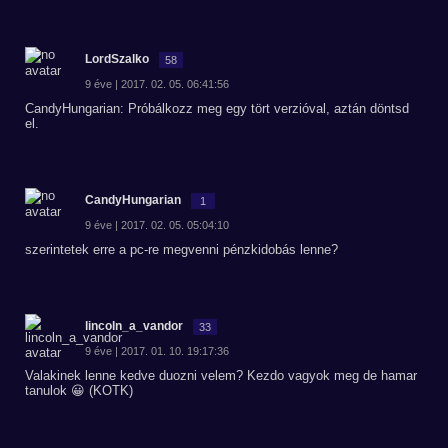
LordSzalko
58
9 éve | 2017. 02. 05. 06:41:56
CandyHungarian: Próbálkozz meg egy tört verzióval, aztán döntsd
el.
CandyHungarian
1
9 éve | 2017. 02. 05. 05:04:10
szerintetek erre a pc-re megvenni pénzkidobás lenne?
lincoln_a_vandor
33
9 éve | 2017. 01. 10. 19:17:36
Valakinek lenne kedve duozni velem? Kezdo vagyok meg de hamar
tanulok 😀 (KOTK)