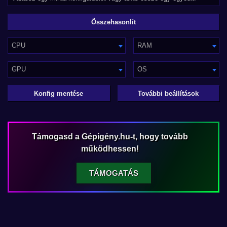
CPU
RAM
GPU
OS
Konfig mentése
További beállítások
Támogasd a Gépigény.hu-t, hogy tovább
működhessen!
TÁMOGATÁS