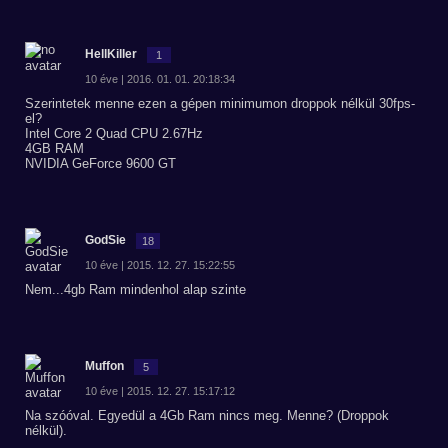
HellKiller
1
10 éve | 2016. 01. 01. 20:18:34
Szerintetek menne ezen a gépen minimumon droppok nélkül 30fps-
el?
Intel Core 2 Quad CPU 2.67Hz
4GB RAM
NVIDIA GeForce 9600 GT
GodSie
18
10 éve | 2015. 12. 27. 15:22:55
Nem...4gb Ram mindenhol alap szinte
Muffon
5
10 éve | 2015. 12. 27. 15:17:12
Na szóóval. Egyedül a 4Gb Ram nincs meg. Menne? (Droppok
nélkül).