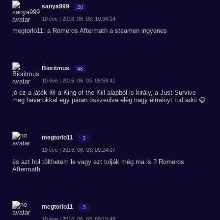
sanya999
20
10 éve | 2016. 06. 03. 10:34:14
megtorlo11: a Romeros Aftermath a steamen ingyenes
Bioritmus
48
10 éve | 2016. 06. 03. 09:59:41
jó ez a játék 😃 a King of the Kill alapból is király, a Just Survive
meg haverokkal egy páran összeülve elég nagy élményt tud adni 😃
megtorlo11
3
10 éve | 2016. 06. 03. 09:24:07
és azt hol tölthetem le vagy ezt tolják még ma is ? Romeros
Aftermath
megtorlo11
3
10 éve | 2016. 06. 03. 09:15:49