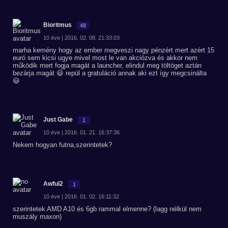
Bioritmus
48
10 éve | 2016. 02. 08. 21:33:03
marha kemény hogy az ember megveszi nagy pénzért mert azért 15
euró sem kicsi ugye mivel most le van akciózva és akkor nem
működik mert fogja magát a launcher, elindul meg töltöget aztán
bezárja magát 😃 repül a gratuláció annak aki ezt így megcsinálta
😃
Just Gabe
1
10 éve | 2016. 01. 21. 16:37:36
Nekem hogyan futna,szerintetek?
Awful2
1
10 éve | 2016. 01. 02. 16:11:32
szerintetek AMD A10 és 6gb rammal elmenne? (lagg nélkül nem
muszály maxon)