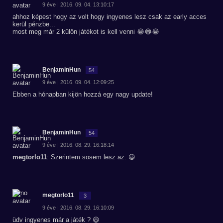
9 éve | 2016. 09. 04. 13:10:17
ahhoz képest hogy az volt hogy ingyenes lesz csak az early acces
kerül pénzbe...
most meg már 2 külön játékot is kell venni 😂😂😂
BenjaminHun
54
9 éve | 2016. 09. 04. 12:09:25
Ebben a hónapban kijön hozzá egy nagy update!
BenjaminHun
54
9 éve | 2016. 08. 29. 16:18:14
megtorlo11
: Szerintem sosem lesz az. 😃
megtorlo11
3
9 éve | 2016. 08. 29. 16:10:09
üdv ingyenes már a játék ? 😃