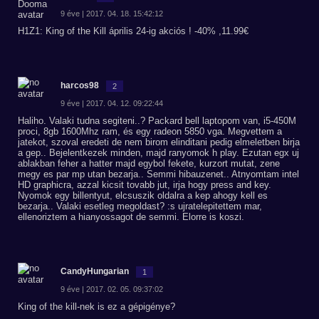
9 éve | 2017. 04. 18. 15:42:12
H1Z1: King of the Kill április 24-ig akciós ! -40% ,11.99€
harcos98
2
9 éve | 2017. 04. 12. 09:22:44
Haliho. Valaki tudna segiteni..? Packard bell laptopom van, i5-450M
proci, 8gb 1600Mhz ram, és egy radeon 5850 vga. Megvettem a
jatekot, szoval eredeti de nem birom elinditani pedig elmeletben birja
a gep.. Bejelentkezek minden, majd ranyomok h play. Ezutan egx uj
ablakban feher a hatter majd egybol fekete, kurzort mutat, zene
megy es par mp utan bezarja.. Semmi hibauzenet.. Atnyomtam intel
HD graphicra, azzal kicsit tovabb jut, irja hogy press and key.
Nyomok egy billentyut, elcsuszik oldalra a kep ahogy kell es
bezarja.. Valaki esetleg megoldast? :s ujratelepitettem mar,
ellenoriztem a hianyossagot de semmi. Elorre is koszi.
CandyHungarian
1
9 éve | 2017. 02. 05. 09:37:02
King of the kill-nek is ez a gépigénye?