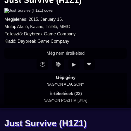
Just Survive (H1Z1)
Megjelenés: 2015. January 15.
Műfaj:
Akció
,
Kaland
,
Túlélő
,
MMO
Fejlesztő: Daybreak Game Company
Kiadó: Daybreak Game Company
Még nem értékelted
🕑
📚
▶
❤
Gépigény
NAGYON ALACSONY
Értékelések (22)
NAGYON POZITÍV [84%]
Just Survive (H1Z1)