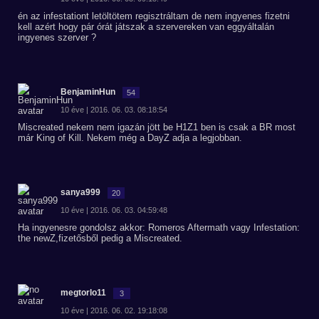
én az infestationt letöltötem regisztráltam de nem ingyenes fizetni
kell azért hogy pár órát játszak a szervereken van eggyáltalán
ingyenes szerver ?
BenjaminHun
54
10 éve | 2016. 06. 03. 08:18:54
Miscreated nekem nem igazán jött be H1Z1 ben is csak a BR most
már King of Kill. Nekem még a DayZ adja a legjobban.
sanya999
20
10 éve | 2016. 06. 03. 04:59:48
Ha ingyenesre gondolsz akkor: Romeros Aftermath vagy Infestation:
the newZ,fizetősből pedig a Miscreated.
megtorlo11
3
10 éve | 2016. 06. 02. 19:18:08