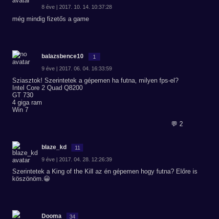
8 éve | 2017. 10. 14. 10:37:28
még mindig fizetős a game
balazsbence10
1
9 éve | 2017. 06. 04. 16:33:59
Sziasztok! Szerintetek a gépemen ha futna, milyen fps-el?
Intel Core 2 Quad Q8200
GT 730
4 giga ram
Win 7
💬 2
blaze_kd
11
9 éve | 2017. 04. 28. 12:26:39
Szerintetek a King of the Kill az én gépemen hogy futna? Előre is
köszönöm.😀
Dooma
34