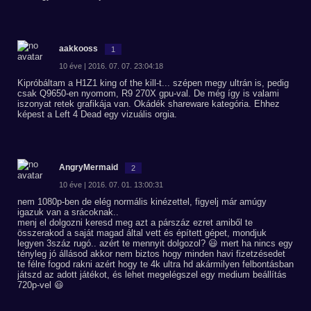
aakkooss
1
10 éve | 2016. 07. 07. 23:04:18
Kipróbáltam a H1Z1 king of the kill-t... szépen megy ultrán is, pedig
csak Q9650-en nyomom, R9 270X gpu-val. De még így is valami
iszonyat retek grafikája van. Okádék shareware kategória. Ehhez
képest a Left 4 Dead egy vizuális orgia.
AngryMermaid
2
10 éve | 2016. 07. 01. 13:00:31
nem 1080p-ben de elég normális kinézettel, figyelj már amúgy
igazuk van a srácoknak..
menj el dolgozni keresd meg azt a párszáz ezret amiből te
összerakod a saját magad által vett és épített gépet, mondjuk
legyen 3száz rugó.. azért te mennyit dolgozol? 😃 mert ha nincs egy
tényleg jó állásod akkor nem biztos hogy minden havi fizetzésedet
te félre fogod rakni azért hogy te 4k ultra hd akármilyen felbontásban
játszd az adott játékot, és lehet megelégszel egy medium beállítás
720p-vel 😃