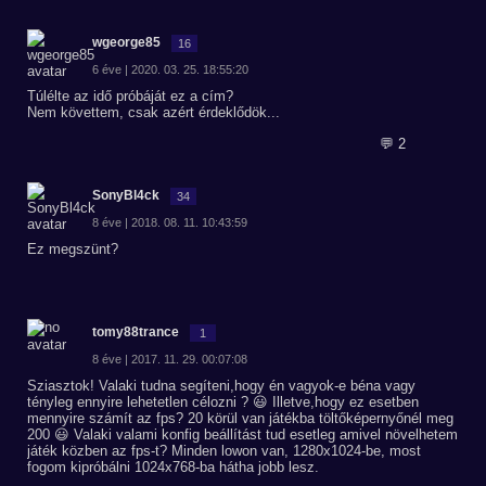
wgeorge85
16
6 éve | 2020. 03. 25. 18:55:20
Túlélte az idő próbáját ez a cím?
Nem követtem, csak azért érdeklődök...
💬 2
SonyBl4ck
34
8 éve | 2018. 08. 11. 10:43:59
Ez megszünt?
tomy88trance
1
8 éve | 2017. 11. 29. 00:07:08
Sziasztok! Valaki tudna segíteni,hogy én vagyok-e béna vagy
tényleg ennyire lehetetlen célozni ? 😃 Illetve,hogy ez esetben
mennyire számít az fps? 20 körül van játékba töltőképernyőnél meg
200 😃 Valaki valami konfig beállítást tud esetleg amivel növelhetem
játék közben az fps-t? Minden lowon van, 1280x1024-be, most
fogom kipróbálni 1024x768-ba hátha jobb lesz.