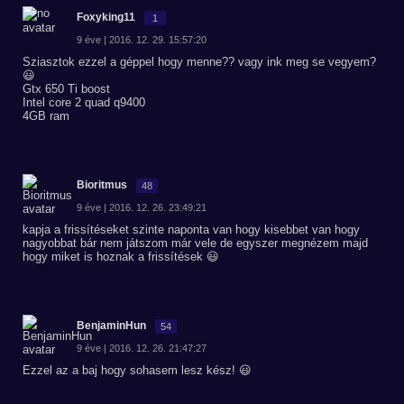
Foxyking11
1
9 éve | 2016. 12. 29. 15:57:20
Sziasztok ezzel a géppel hogy menne?? vagy ink meg se vegyem?
😃
Gtx 650 Ti boost
Intel core 2 quad q9400
4GB ram
Bioritmus
48
9 éve | 2016. 12. 26. 23:49:21
kapja a frissítéseket szinte naponta van hogy kisebbet van hogy
nagyobbat bár nem játszom már vele de egyszer megnézem majd
hogy miket is hoznak a frissítések 😃
BenjaminHun
54
9 éve | 2016. 12. 26. 21:47:27
Ezzel az a baj hogy sohasem lesz kész! 😃