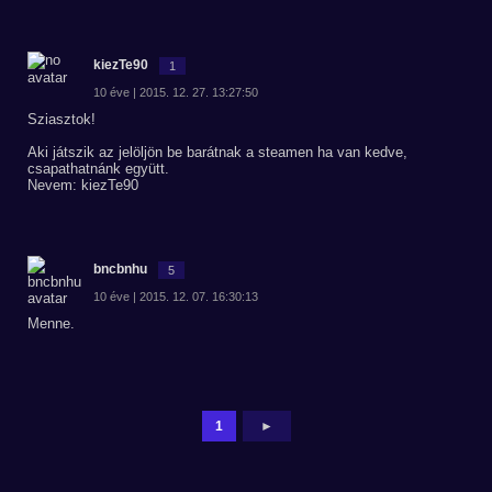
kiezTe90
1
10 éve | 2015. 12. 27. 13:27:50
Sziasztok!
Aki játszik az jelöljön be barátnak a steamen ha van kedve,
csapathatnánk együtt.
Nevem: kiezTe90
bncbnhu
5
10 éve | 2015. 12. 07. 16:30:13
Menne.
1
►