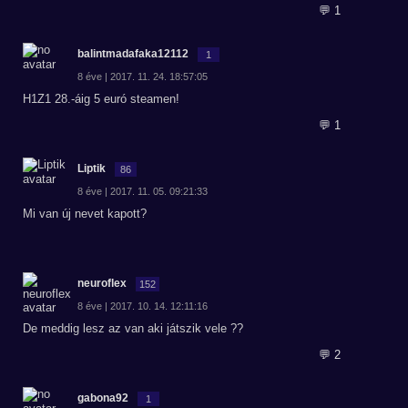
💬 1
balintmadafaka12112
1
8 éve | 2017. 11. 24. 18:57:05
H1Z1 28.-áig 5 euró steamen!
💬 1
Liptik
86
8 éve | 2017. 11. 05. 09:21:33
Mi van új nevet kapott?
neuroflex
152
8 éve | 2017. 10. 14. 12:11:16
De meddig lesz az van aki játszik vele ??
💬 2
gabona92
1