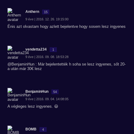
Anthern
15
9 éve | 2016. 12. 26. 19:15:00
Énis azt olvastam hogy azlett bejelentve hogy sosem lesz ingyenes
vendetta234
1
9 éve | 2016. 09. 08. 18:53:28
@BenjaminHun : Már bejelentették h soha se lesz ingyenes, sőt 20-
a után már 30€ lesz
BenjaminHun
54
9 éve | 2016. 09. 04. 14:08:05
A végleges lesz ingyenes. 😃
BOMB
4