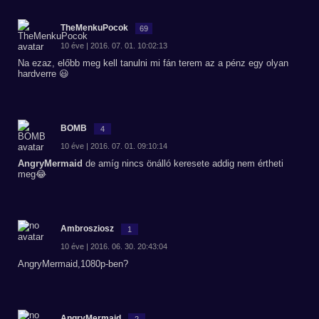
TheMenkuPocok
69
10 éve | 2016. 07. 01. 10:02:13
Na ezaz, előbb meg kell tanulni mi fán terem az a pénz egy olyan
hardverre 😃
BOMB
4
10 éve | 2016. 07. 01. 09:10:14
AngryMermaid
de amíg nincs önálló keresete addig nem értheti
meg😂
Ambrosziosz
1
10 éve | 2016. 06. 30. 20:43:04
AngryMermaid,1080p-ben?
AngryMermaid
2