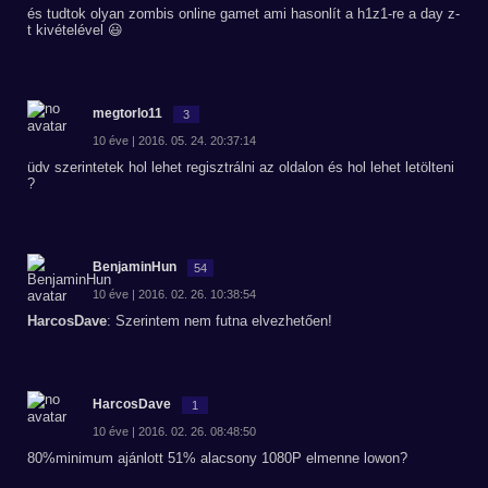
és tudtok olyan zombis online gamet ami hasonlít a h1z1-re a day z-
t kivételével 😃
megtorlo11
3
10 éve | 2016. 05. 24. 20:37:14
üdv szerintetek hol lehet regisztrálni az oldalon és hol lehet letölteni
?
BenjaminHun
54
10 éve | 2016. 02. 26. 10:38:54
HarcosDave
: Szerintem nem futna elvezhetően!
HarcosDave
1
10 éve | 2016. 02. 26. 08:48:50
80%minimum ajánlott 51% alacsony 1080P elmenne lowon?