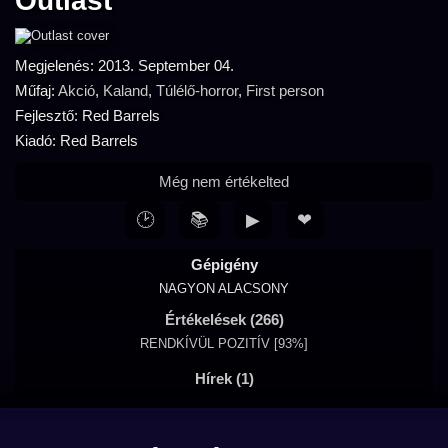
Outlast
Megjelenés: 2013. September 04.
Műfaj:
Akció
,
Kaland
,
Túlélő-horror
,
First person
Fejlesztő: Red Barrels
Kiadó: Red Barrels
Még nem értékelted
🕑
📚
▶
❤
Gépigény
NAGYON ALACSONY
Értékelések (266)
RENDKÍVÜL POZITÍV [93%]
Hírek (1)