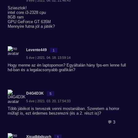
5 éve | 2021. 08. 02. 21:46:43
Sziasztok!
intel core i3-2328 cpu
8GB ram
GPU GeForce GT 635M
Mennyire futna jól a játék?
Levente449
1
5 éve | 2021. 04. 18. 13:59:14
Hogy menne az én laptopomon? Egyáltalán hány fps-em lenne full
hd-ban és a legalacsonyabb grafikán?
D4G4D3K
5
5 éve | 2021. 03. 20. 17:54:33
Több játékot is tervezek venni mostanában. Szeretem a horror
műfajt is, ezt érdemes beszerezni (és a 2. részt is)?
💬 3
Xjsudbbdsuyh
1