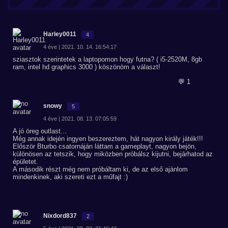
Harley0011
4
4 éve | 2021. 10. 14. 16:54:17
sziasztok szerintetek a laptopomon hogy futna? ( i5-2520M, 8gb
ram, intel hd graphics 3000 ) köszönöm a választ!
💬 1
snowy
5
4 éve | 2021. 08. 13. 07:05:59
A jó öreg outlast...
Még annak idején ingyen beszereztem, hát nagyon király játék!!!
Először Bturbo csatornáján láttam a gameplayt, nagyon bejön,
különösen az tetszik, hogy miközben próbálsz kijutni, bejárhatod az
épületet.
A második részt még nem próbáltam ki, de az első ajánlom
mindenkinek, aki szereti ezt a műfajt :)
Nixdord837
2