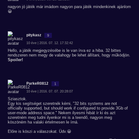
nagyon jó játék már imádom nagyon para játék mindenkinek ajánlom
😀
pitykasz
9
10 éve | 2016. 07. 12. 17:32:42
Hello, a játék megjegyzésébe is le van írva ez a hiba. 32 bittes
rendszeren nem megy de valahogy be lehet állítani, hogy működjön.
Spoiler!
ParkeR0812
1
10 éve | 2016. 07. 07. 20:28:07
Sziasztok.
Egy kis segítséget szeretnék kérni, "32 bits systems are not
officially supported, but should work if configured to provide 3Gb of
user-mode address space." Nekem ilyesmi hibát ír ki és azt
szeretném meg tudni ilyenkor mi is a teendő, nagyon meg
köszöném ha valaki értelmesen le írná.
Előre is köszi a válaszokat. Üdv.😀