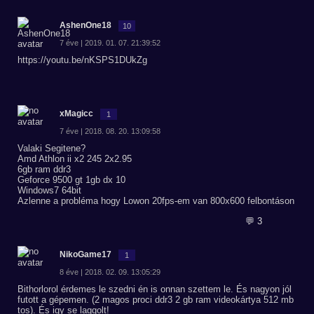
AshenOne18
10
7 éve | 2019. 01. 07. 21:39:52
https://youtu.be/nKSPS1DUkZg
xMagicc
1
7 éve | 2018. 08. 20. 13:09:58
Valaki Segitene?
Amd Athlon ii x2 245 2x2.95
6gb ram ddr3
Geforce 9500 gt 1gb dx 10
Windows7 64bit
Azlenne a probléma hogy Lowon 20fps-em van 800x600 felbontáson
💬 3
NikoGame17
1
8 éve | 2018. 02. 09. 13:05:29
Bithorlorol érdemes le szedni én is onnan szettem le. És nagyon jól
futott a gépemen. (2 magos proci ddr3 2 gb ram videokártya 512 mb
tos). És igy se laggolt!