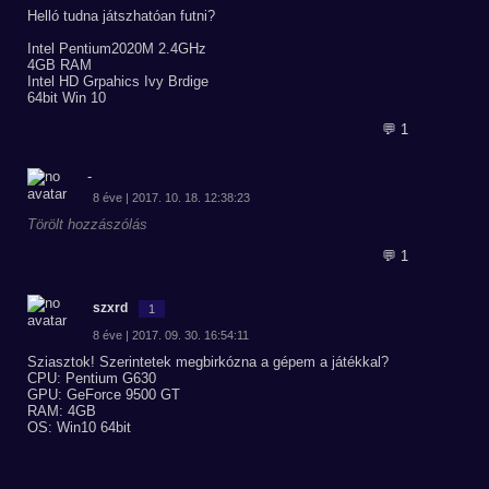
Helló tudna játszhatóan futni?
Intel Pentium2020M 2.4GHz
4GB RAM
Intel HD Grpahics Ivy Brdige
64bit Win 10
💬 1
-
8 éve | 2017. 10. 18. 12:38:23
Törölt hozzászólás
💬 1
szxrd
1
8 éve | 2017. 09. 30. 16:54:11
Sziasztok! Szerintetek megbirkózna a gépem a játékkal?
CPU: Pentium G630
GPU: GeForce 9500 GT
RAM: 4GB
OS: Win10 64bit