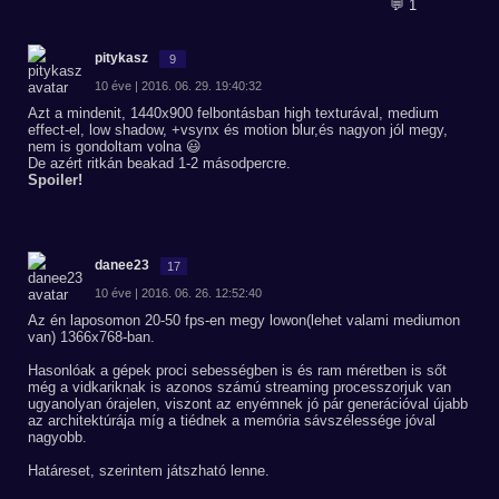
💬 1
pitykasz
9
10 éve | 2016. 06. 29. 19:40:32
Azt a mindenit, 1440x900 felbontásban high texturával, medium
effect-el, low shadow, +vsynx és motion blur,és nagyon jól megy,
nem is gondoltam volna 😃
De azért ritkán beakad 1-2 másodpercre.
Spoiler!
danee23
17
10 éve | 2016. 06. 26. 12:52:40
Az én laposomon 20-50 fps-en megy lowon(lehet valami mediumon
van) 1366x768-ban.
Hasonlóak a gépek proci sebességben is és ram méretben is sőt
még a vidkariknak is azonos számú streaming processzorjuk van
ugyanolyan órajelen, viszont az enyémnek jó pár generációval újabb
az architektúrája míg a tiédnek a memória sávszélessége jóval
nagyobb.
Határeset, szerintem játszható lenne.