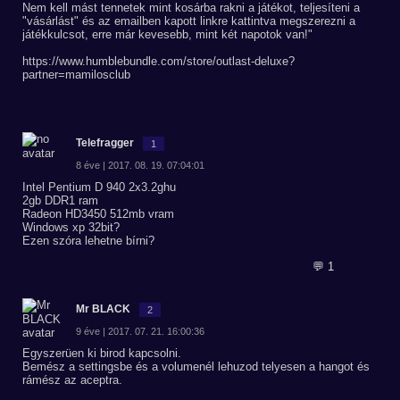
Nem kell mást tennetek mint kosárba rakni a játékot, teljesíteni a
"vásárlást" és az emailben kapott linkre kattintva megszerezni a
játékkulcsot, erre már kevesebb, mint két napotok van!"
https://www.humblebundle.com/store/outlast-deluxe?
partner=mamilosclub
Telefragger
1
8 éve | 2017. 08. 19. 07:04:01
Intel Pentium D 940 2x3.2ghu
2gb DDR1 ram
Radeon HD3450 512mb vram
Windows xp 32bit?
Ezen szóra lehetne bírni?
💬 1
Mr BLACK
2
9 éve | 2017. 07. 21. 16:00:36
Egyszerüen ki birod kapcsolni.
Bemész a settingsbe és a volumenél lehuzod telyesen a hangot és
rámész az aceptra.