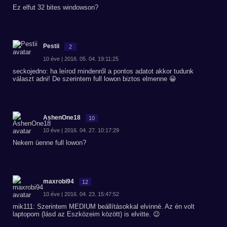
Ez elfut 32 bites windowson?
Pestii
2
10 éve | 2016. 05. 04. 19:11:25
seckojedno: ha leírod mindenről a pontos adatot akkor tudunk
választ adni! De szerintem full lowon biztos elmenne 😀
AshenOne18
10
10 éve | 2016. 04. 27. 10:17:29
Nekem üenne full lowon?
maxrobi94
12
10 éve | 2016. 04. 23. 15:47:52
mik111: Szerintem MEDIUM beállításokkal elvinné. Az én volt
laptopom (lásd az Eszközeim között) is elvitte. 😉