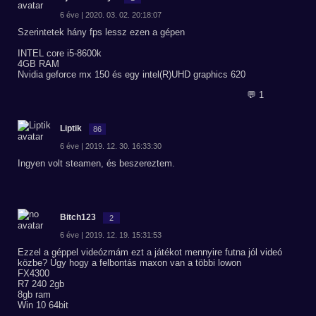
6 éve | 2020. 03. 02. 20:18:07
Szerintetek hány fps lessz ezen a gépen
INTEL core i5-8600k
4GB RAM
Nvidia geforce mx 150 és egy intel(R)UHD graphics 620
💬 1
Liptik
86
6 éve | 2019. 12. 30. 16:33:30
Ingyen volt steamen, és beszereztem.
Bitch123
2
6 éve | 2019. 12. 19. 15:31:53
Ezzel a géppel videózmám ezt a játékot mennyire futna jól videó
közbe? Úgy hogy a felbontás maxon van a többi lowon
FX4300
R7 240 2gb
8gb ram
Win 10 64bit