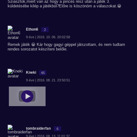
Sziasztok,miért van az hogy a pincés rész után a játék 3.
küldetésébe kilép a játékból?Előre is köszönöm a válaszokat.😀
Ethon6
2
9 éve | 2016. 10. 06. 20:02:58
Remek játék 😀 Kár hogy gagyi géppel játszottam, és nem tudtam
rendes sorozatot készíteni belőle.
Kneki
45
9 éve | 2016. 08. 21. 23:50:51
tombraiderfan
6
9 éve | 2016. 08. 13. 11:01:37