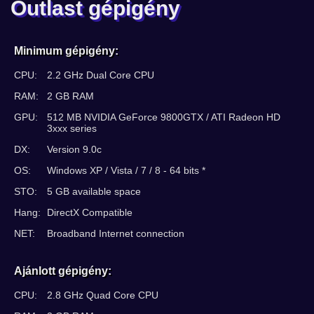
Outlast gépigény
Minimum gépigény:
CPU:
2.2 GHz Dual Core CPU
RAM:
2 GB RAM
GPU:
512 MB NVIDIA GeForce 9800GTX / ATI Radeon HD
3xxx series
DX:
Version 9.0c
OS:
Windows XP / Vista / 7 / 8 - 64 bits *
STO:
5 GB available space
Hang:
DirectX Compatible
NET:
Broadband Internet connection
Ajánlott gépigény:
CPU:
2.8 GHz Quad Core CPU