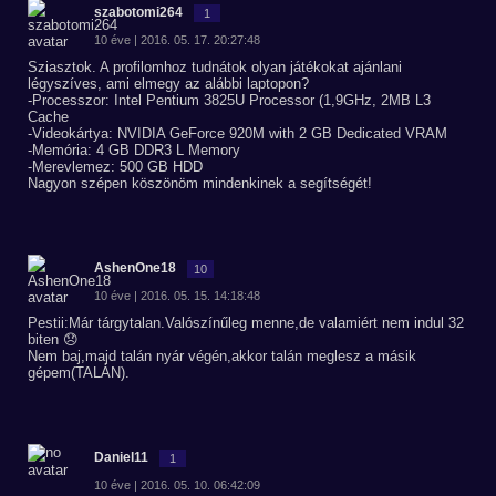
szabotomi264
1
10 éve | 2016. 05. 17. 20:27:48
Sziasztok. A profilomhoz tudnátok olyan játékokat ajánlani
légyszíves, ami elmegy az alábbi laptopon?
-Processzor: Intel Pentium 3825U Processor (1,9GHz, 2MB L3
Cache
-Videokártya: NVIDIA GeForce 920M with 2 GB Dedicated VRAM
-Memória: 4 GB DDR3 L Memory
-Merevlemez: 500 GB HDD
Nagyon szépen köszönöm mindenkinek a segítségét!
AshenOne18
10
10 éve | 2016. 05. 15. 14:18:48
Pestii:Már tárgytalan.Valószínűleg menne,de valamiért nem indul 32
biten 😞
Nem baj,majd talán nyár végén,akkor talán meglesz a másik
gépem(TALÁN).
Daniel11
1
10 éve | 2016. 05. 10. 06:42:09