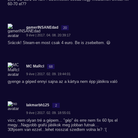
60-70 el??
gamerINSANEdad
20
9 éve | 2017. 04. 08. 20:39:17
Srácok! Steam-en most csak 4 euro. Be is zsebeltem. 😃
MC MaRcI
68
9 éve | 2017. 02. 09. 19:44:01
gyenge a géped ennyi sajna az a kártya nem épp játékra való
lakmarbh125
2
9 éve | 2017. 02. 09. 18:55:01
vicc, nem olyan tré a gépem... "gép" és erre nem fix 60 fps el
megy...Nagyobb grafú játékok meg jobban futnak...
30fpsem van ezzel...lehet rosszat szedtem volna le? :'(