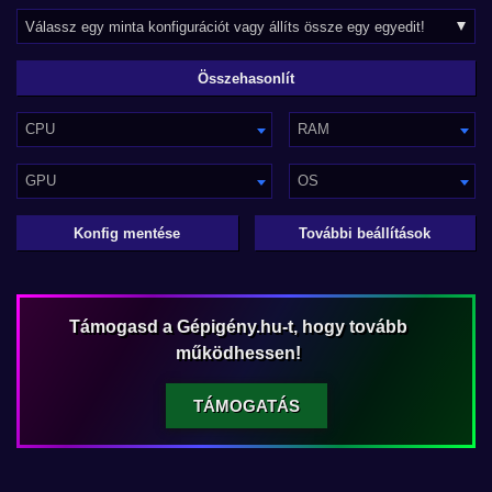
CPU
RAM
GPU
OS
Konfig mentése
További beállítások
Támogasd a Gépigény.hu-t, hogy tovább
működhessen!
TÁMOGATÁS