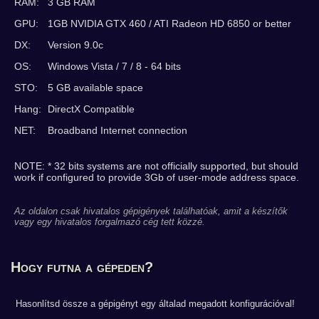
RAM:
3 GB RAM
GPU:
1GB NVIDIA GTX 460 / ATI Radeon HD 6850 or better
DX:
Version 9.0c
OS:
Windows Vista / 7 / 8 - 64 bits
STO:
5 GB available space
Hang:
DirectX Compatible
NET:
Broadband Internet connection
NOTE: * 32 bits systems are not officially supported, but should
work if configured to provide 3Gb of user-mode address space.
Az oldalon csak hivatalos gépigények találhatóak, amit a készítők
vagy egy hivatalos forgalmazó cég tett közzé.
Hogy futna a gépeden?
Hasonlítsd össze a gépigényt egy általad megadott konfigurációval!