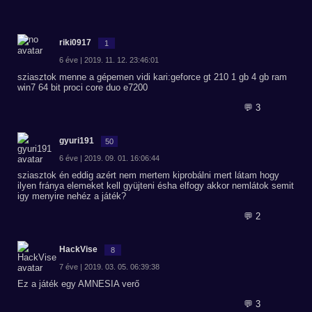
riki0917
1
6 éve | 2019. 11. 12. 23:46:01
sziasztok menne a gépemen vidi kari:geforce gt 210 1 gb 4 gb ram
win7 64 bit proci core duo e7200
💬 3
gyuri191
50
6 éve | 2019. 09. 01. 16:06:44
sziasztok én eddig azért nem mertem kiprobálni mert látam hogy
ilyen fránya elemeket kell gyüjteni ésha elfogy akkor nemlátok semit
igy menyire nehéz a játék?
💬 2
HackVise
8
7 éve | 2019. 03. 05. 06:39:38
Ez a játék egy AMNESIA verő
💬 3