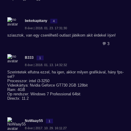
bekekapitany
4
8 éve | 2018. 01. 23. 17:31:30
sziasztok, van egy cserélhető outlast játékom akit érdekel írjon!
💬 3
B333
1
8 éve | 2018. 01. 13. 14:32:32
Szerintetek elfutna ezzel, ha igen, akkor milyen grafikával, hány fps-
sel?
Processzor: intel i3-3250
Videokártya: Nvidia Geforce GT730 2GB 128bit
Ram: 4GB
Op rendszer: Windows 7 Professional 64bit
Directx: 11.2
NoWaay55
1
8 éve | 2017. 10. 29. 16:11:27