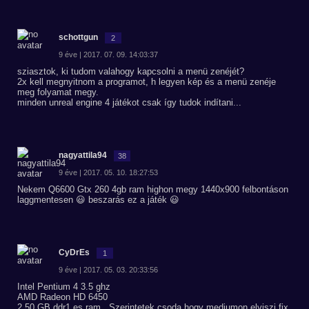
schottgun
2
9 éve | 2017. 07. 09. 14:03:37
sziasztok, ki tudom valahogy kapcsolni a menü zenéjét?
2x kell megnyitnom a programot, h legyen kép és a menü zenéje
meg folyamat megy.
minden unreal engine 4 játékot csak így tudok indítani...
nagyattila94
38
9 éve | 2017. 05. 10. 18:27:53
Nekem Q6600 Gtx 260 4gb ram highon megy 1440x900 felbontáson
laggmentesen 😃 beszarás ez a játék 😃
CyDrEs
1
9 éve | 2017. 05. 03. 20:33:56
Intel Pentium 4 3.5 ghz
AMD Radeon HD 6450
2,50 GB ddr1 es ram . Szerintetek csoda hogy mediumon elviszi fix