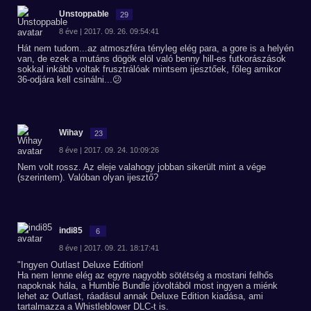
Unstoppable
29
8 éve | 2017. 09. 26. 09:54:41
Hát nem tudom...az atmoszféra tényleg elég para, a gore is a helyén
van, de ezek a mutáns dögök elöl való benny hill-es futkorászások
sokkal inkább voltak frusztrálóak mintsem ijesztőek, főleg amikor
36-odjára kell csinálni...😕
Wihay
23
8 éve | 2017. 09. 24. 10:09:26
Nem volt rossz. Az eleje valahogy jobban sikerült mint a vége
(szerintem). Valóban olyan ijesztő?
indi85
6
8 éve | 2017. 09. 21. 18:17:41
"Ingyen Outlast Deluxe Edition!
Ha nem lenne elég az egyre nagyobb sötétség a mostani felhős
napoknak hála, a Humble Bundle jóvoltából most ingyen a miénk
lehet az Outlast, ráadásul annak Deluxe Edition kiadása, ami
tartalmazza a Whistleblower DLC-t is.