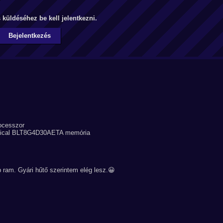
küldéséhez be kell jelentkezni.
Bejelentkezés
cesszor
ctical BLT8G4D30AETA memória
 ram. Gyári hűtő szerintem elég lesz.😀