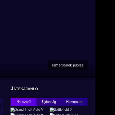
Ismerősnek jelölés
Játékajánló
Népszerű
Újdonság
Hamarosan