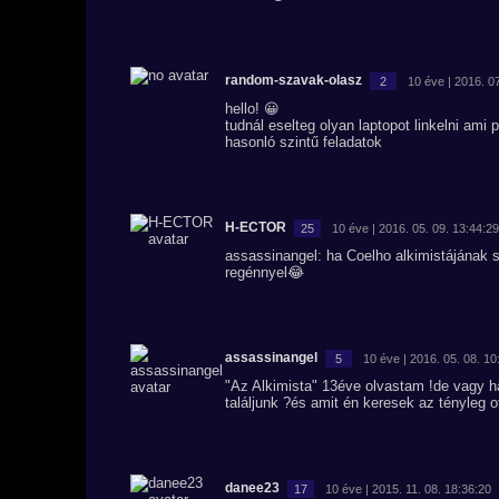
random-szavak-olasz
2
10 éve | 2016. 0
hello! 😀
tudnál eselteg olyan laptopot linkelni am
hasonló szintű feladatok
H-ECTOR
25
10 éve | 2016. 05. 09. 13:44:29
assassinangel: ha Coelho alkimistájának s
regénnyel😂
assassinangel
5
10 éve | 2016. 05. 08. 10
"Az Alkimista" 13éve olvastam !de vagy h
találjunk ?és amit én keresek az tényleg o
danee23
17
10 éve | 2015. 11. 08. 18:36:20