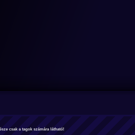
észe csak a tagok számára látható!