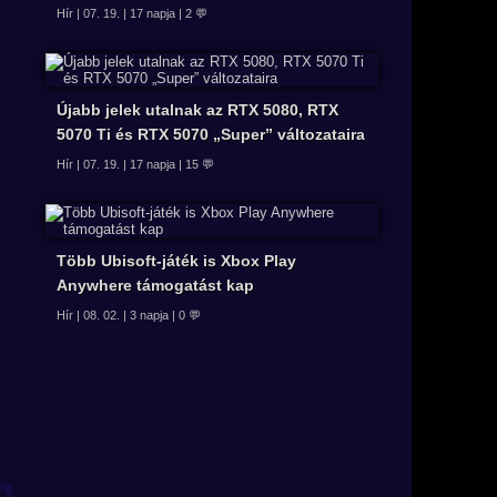
Hír | 07. 19. | 17 napja | 2 💬
Újabb jelek utalnak az RTX 5080, RTX
5070 Ti és RTX 5070 „Super” változataira
Hír | 07. 19. | 17 napja | 15 💬
Több Ubisoft-játék is Xbox Play
Anywhere támogatást kap
Hír | 08. 02. | 3 napja | 0 💬