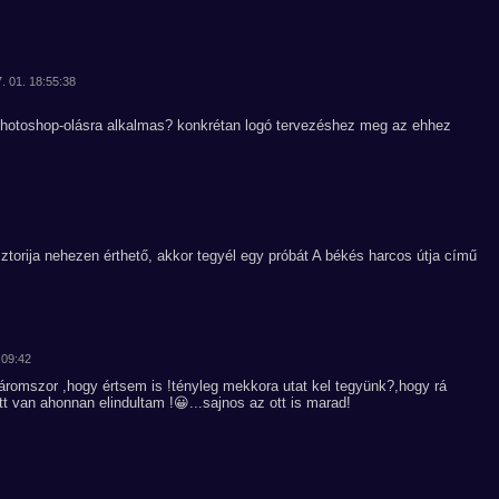
7. 01. 18:55:38
i photoshop-olásra alkalmas? konkrétan logó tervezéshez meg az ehhez
ztorija nehezen érthető, akkor tegyél egy próbát A békés harcos útja című
:09:42
áromszor ,hogy értsem is !tényleg mekkora utat kel tegyünk?,hogy rá
tt van ahonnan elindultam !😀...sajnos az ott is marad!