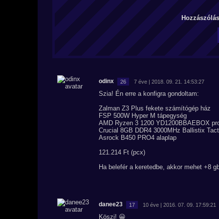
Hozzászólás 
odinx
26
7 éve | 2018. 09. 21. 14:53:27
Szia! Én erre a konfigra gondoltam:
Zalman Z3 Plus fekete számítógép ház
FSP 500W Hyper M tápegység
AMD Ryzen 3 1200 YD1200BBAEBOX pro
Crucial 8GB DDR4 3000MHz Ballistix Ta
Asrock B450 PRO4 alaplap
121.214 Ft (pcx)
Ha belefér a keretedbe, akkor mehet +8 gb
danee23
17
10 éve | 2016. 07. 09. 17:59:21
Köszi! 😀