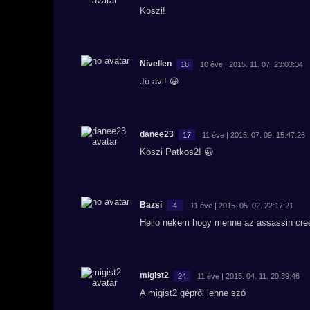
Köszi!
Nivellen
18
10 éve | 2015. 11. 07. 23:03:34
Jó avi! 😀
danee23
17
11 éve | 2015. 07. 09. 15:47:26
Köszi Patkos2! 😀
Bazsi
4
11 éve | 2015. 05. 02. 22:17:21
Hello nekem hogy menne az assassin creed
migist2
24
11 éve | 2015. 04. 11. 20:39:46
A migist2 gépről lenne szó