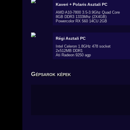
Kaveri + Polaris
Asztali PC
AMD A10-7800 3.5-3.9Ghz Quad Core
8GB DDR3 1333Mhz (2X4GB)
Powercolor RX 560 14CU 2GB
Régi
Asztali PC
Intel Celeron 1.8GHz 478 socket
2x512MB DDR1
Ati Radeon 9250 agp
Gépsarok képek