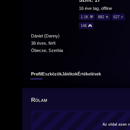
Szint: 17
16 éve tag, offline
1.1K 💬
882 ☀
627 ⭐
146 🎮
Dániel (Danny)
38 éves, férfi
Óbecse, Szerbia
Profil
Eszközök
Játékok
Értékelések
Rólam
Az oldal ezen r