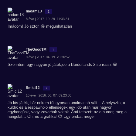
nadam13
1
8 éve | 2017. 10. 29. 11:33:31
Imádom! Jó sztori 😀 megunhatatlan
TheGoodTM
1
9 éve | 2017. 04. 19. 20:36:52
Szerintem egy nagyon jó játék,de a Borderlands 2 se rossz 😃
Smici12
7
10 éve | 2016. 06. 07. 09:23:30
Jó kis játék, bár nekem túl gyorsan unalmassá vált... A helyszín, a
küldik és a respawnoló ellenségek egy idő után már nagyon
egyhangúak, vagy zavaróak voltak. Ami tetszett az a humor, meg a
hangulat... Oh, és a grafika! 😉 Egy próbát megér.