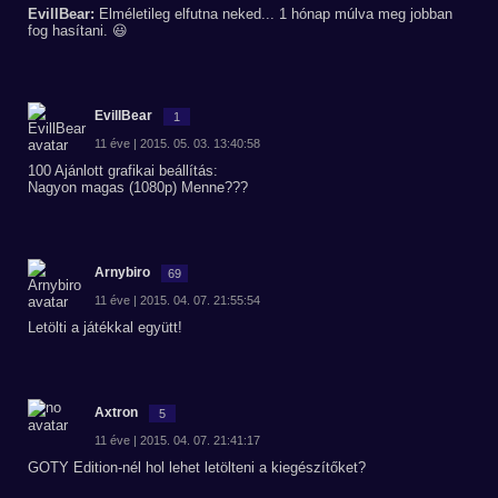
EvillBear:
Elméletileg elfutna neked... 1 hónap múlva meg jobban
fog hasítani. 😃
EvillBear
1
11 éve | 2015. 05. 03. 13:40:58
100 Ajánlott grafikai beállítás:
Nagyon magas (1080p) Menne???
Arnybiro
69
11 éve | 2015. 04. 07. 21:55:54
Letölti a játékkal együtt!
Axtron
5
11 éve | 2015. 04. 07. 21:41:17
GOTY Edition-nél hol lehet letölteni a kiegészítőket?