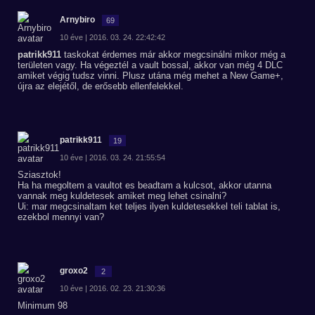
Arnybiro
69
10 éve | 2016. 03. 24. 22:42:42
patrikk911
taskokat érdemes már akkor megcsinálni mikor még a
területen vagy. Ha végeztél a vault bossal, akkor van még 4 DLC
amiket végig tudsz vinni. Plusz utána még mehet a New Game+,
újra az elejétől, de erősebb ellenfelekkel.
patrikk911
19
10 éve | 2016. 03. 24. 21:55:54
Sziasztok!
Ha ha megoltem a vaultot es beadtam a kulcsot, akkor utanna
vannak meg kuldetesek amiket meg lehet csinalni?
Ui: mar megcsinaltam ket teljes ilyen kuldetesekkel teli tablat is,
ezekbol mennyi van?
groxo2
2
10 éve | 2016. 02. 23. 21:30:36
Minimum 98