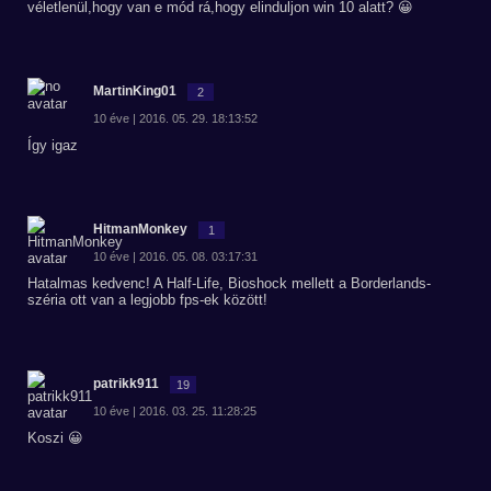
véletlenül,hogy van e mód rá,hogy elinduljon win 10 alatt? 😀
MartinKing01
2
10 éve | 2016. 05. 29. 18:13:52
Így igaz
HitmanMonkey
1
10 éve | 2016. 05. 08. 03:17:31
Hatalmas kedvenc! A Half-Life, Bioshock mellett a Borderlands-
széria ott van a legjobb fps-ek között!
patrikk911
19
10 éve | 2016. 03. 25. 11:28:25
Koszi 😀