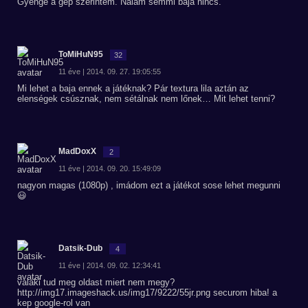
Gyenge a gép szerintem. Nálam semmi baja nincs.
ToMiHuN95
32
11 éve | 2014. 09. 27. 19:05:55
Mi lehet a baja ennek a játéknak? Pár textura lila aztán az
elenségek csúsznak, nem sétálnak nem lőnek… Mit lehet tenni?
MadDoxX
2
11 éve | 2014. 09. 20. 15:49:09
nagyon magas (1080p) , imádom ezt a játékot sose lehet megunni
😃
Datsik-Dub
4
11 éve | 2014. 09. 02. 12:34:41
valaki tud meg oldast miert nem megy?
http://img17.imageshack.us/img17/9222/55jr.png securom hiba! a
kep google-rol van