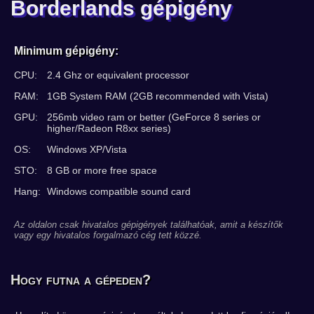
Borderlands gépigény
Minimum gépigény:
CPU:
2.4 Ghz or equivalent processor
RAM:
1GB System RAM (2GB recommended with Vista)
GPU:
256mb video ram or better (GeForce 8 series or
higher/Radeon R8xx series)
OS:
Windows XP/Vista
STO:
8 GB or more free space
Hang:
Windows compatible sound card
Az oldalon csak hivatalos gépigények találhatóak, amit a készítők
vagy egy hivatalos forgalmazó cég tett közzé.
Hogy futna a gépeden?