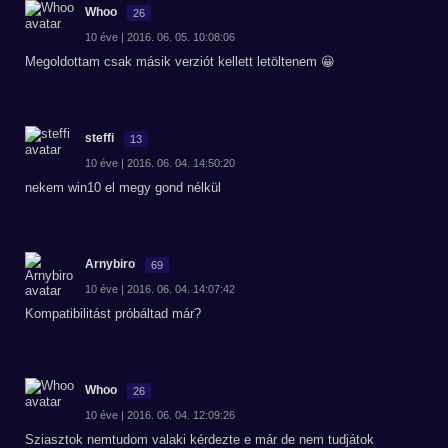
Whoo
26
10 éve | 2016. 06. 05. 10:08:06
Megoldottam csak másik verziót kellett letöltenem 😀
steffi
13
10 éve | 2016. 06. 04. 14:50:20
nekem win10 el megy gond nélkül
Arnybiro
69
10 éve | 2016. 06. 04. 14:07:42
Kompatibilitást próbáltad már?
Whoo
26
10 éve | 2016. 06. 04. 12:09:26
Sziasztok nemtudom valaki kérdezte e már de nem tudjátok