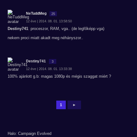
NeTuddMeg
25
12 éve | 2014. 08. 01. 13:58:50
Destiny741
: proceszor, RAM, vga.. (de legfőképp vga)
nekem proci miatt akadt meg néhányszor..
Destiny741
3
12 éve | 2014. 08. 01. 13:33:38
100% ajánlott g.b: magas 1080p és mégis szaggat miért ?
1
►
Halo: Campaign Evolved