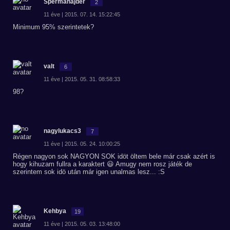
Spermahajder
2
11 éve | 2015. 07. 14. 15:22:45
Minimum 95% szerintetek?
valt
6
11 éve | 2015. 05. 31. 08:58:33
98?
nagylukacs3
7
11 éve | 2015. 05. 24. 10:00:25
Régen nagyon sok NAGYON SOK idöt öltem bele már csak azért is
hogy kihuzam fullra a karaktert 😃 Amugy nem rosz játék de
szerintem sok idö után már igen unalmas lesz... :S
Kehbya
19
11 éve | 2015. 05. 03. 13:48:00