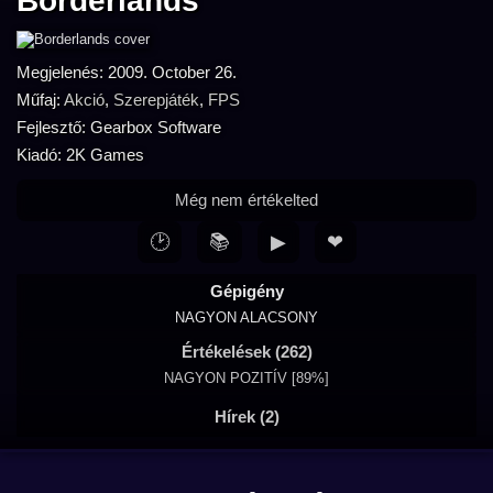
Borderlands
Megjelenés: 2009. October 26.
Műfaj:
Akció
,
Szerepjáték
,
FPS
Fejlesztő: Gearbox Software
Kiadó: 2K Games
Még nem értékelted
🕑
📚
▶
❤
Gépigény
NAGYON ALACSONY
Értékelések (262)
NAGYON POZITÍV [89%]
Hírek (2)