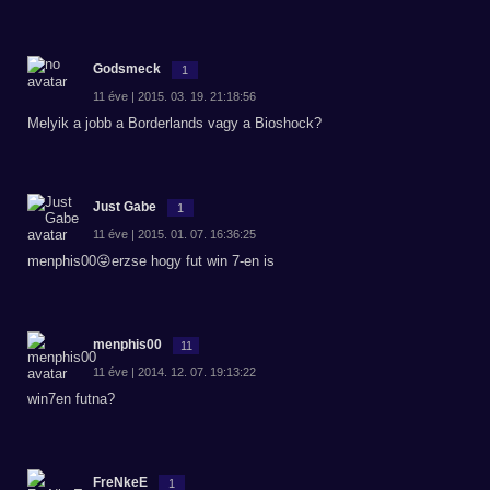
Godsmeck
1
11 éve | 2015. 03. 19. 21:18:56
Melyik a jobb a Borderlands vagy a Bioshock?
Just Gabe
1
11 éve | 2015. 01. 07. 16:36:25
menphis00😜erzse hogy fut win 7-en is
menphis00
11
11 éve | 2014. 12. 07. 19:13:22
win7en futna?
FreNkeE
1