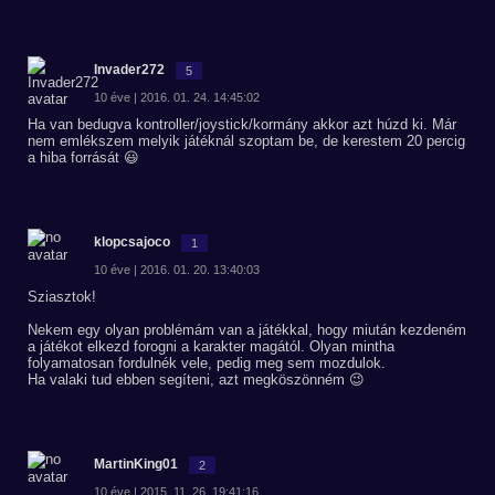
Invader272
5
10 éve | 2016. 01. 24. 14:45:02
Ha van bedugva kontroller/joystick/kormány akkor azt húzd ki. Már
nem emlékszem melyik játéknál szoptam be, de kerestem 20 percig
a hiba forrását 😃
klopcsajoco
1
10 éve | 2016. 01. 20. 13:40:03
Sziasztok!
Nekem egy olyan problémám van a játékkal, hogy miután kezdeném
a játékot elkezd forogni a karakter magától. Olyan mintha
folyamatosan fordulnék vele, pedig meg sem mozdulok.
Ha valaki tud ebben segíteni, azt megköszönném 😉
MartinKing01
2
10 éve | 2015. 11. 26. 19:41:16