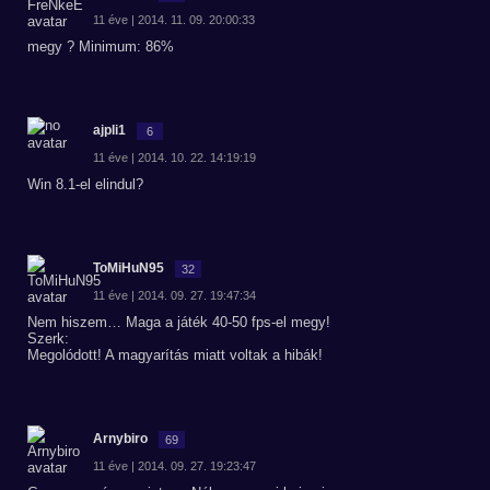
11 éve | 2014. 11. 09. 20:00:33
megy ? Minimum: 86%
ajpli1
6
11 éve | 2014. 10. 22. 14:19:19
Win 8.1-el elindul?
ToMiHuN95
32
11 éve | 2014. 09. 27. 19:47:34
Nem hiszem… Maga a játék 40-50 fps-el megy!
Szerk:
Megolódott! A magyarítás miatt voltak a hibák!
Arnybiro
69
11 éve | 2014. 09. 27. 19:23:47