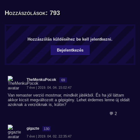
Hozzászólások: 793
Hozzászólás küldéséhez be kell jelentkezni.
Bejelentkezés
TheMenkuPocok
69
7 éve | 2019. 04. 04. 15:02:47
Van remaster verzió mostmar, mindkét játékból. És ha jól láttam
akkor kicsit megváltozott a gépigény. Lehet érdemes lenne új oldalt
azoknak a verzióknak is, külön?
💬 2
gigazte
130
7 éve | 2019. 04. 02. 22:35:47