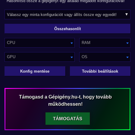
Hasonlítsd össze a gépigényt egy általad megadott konfigurációval!
CPU
RAM
GPU
OS
Konfig mentése
További beállítások
Támogasd a Gépigény.hu-t, hogy tovább
működhessen!
TÁMOGATÁS