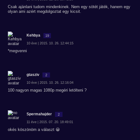
Csak ajánlani tudom mindenkinek. Nem egy sötét játék, hanem egy
olyan ami azért megdolgoztat egy kicsit.
Kehbya
19
10 éve | 2015. 10. 26. 12:44:15
*megvenni
gtasziv
2
10 éve | 2015. 10. 26. 12:16:04
100 nagyon magas 1080p megéri letölteni ?
Spermahajder
2
11 éve | 2015. 07. 20. 18:49:01
okés köszönöm a választ 😀