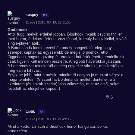
susguy
83
11 éve | 2015. 03. 19. 22:31:50
Godsmeck:
Attól függ, melyik érdekel jobban. Bioshock inkább psycho thriller
mint horror, érdekes történet vezetéssel, komoly hangvétellel, kiváló
single-player játék.
A Borderlands kicsit kevésbé komoly hangvételű, elég nagy
szerepet kapnak az egyszerűbb de mégis jó poénok, ettől
függetlenül nagyon gazdag és érdekes háttértörténettel rendelkezik,
csak figyelni kell minden részletre. A legjobb haverokkal játszani.
A harcrendszer mindkettőben elég egyedire sikerült, mindkettőben
meg van a kihívás.
Egyik se jobb, mint a másik, mindkettő nagyon jó munkát végez a
maga területein. (Viszont ha Borderlands mellett döntenél, a 2
szerintem (és sokak szerint) jobb választás, mint az első, sokat
fejlődött az elődjéhez képest.)
💬 6
Liptik
86
11 éve | 2015. 03. 19. 21:49:36
Mind a kettő. Ez scifi a Bioshock horror hangulatú. Jó kis
atmoszféra.