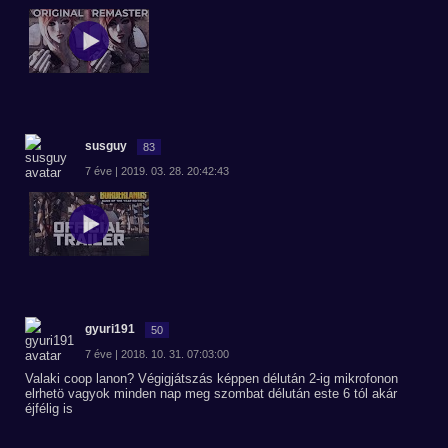
susguy
83
7 éve | 2019. 03. 28. 20:42:43
gyuri191
50
7 éve | 2018. 10. 31. 07:03:00
Valaki coop lanon? Végigjátszás képpen délután 2-ig mikrofonon
elrhetö vagyok minden nap meg szombat délután este 6 tól akár
éjfélig is