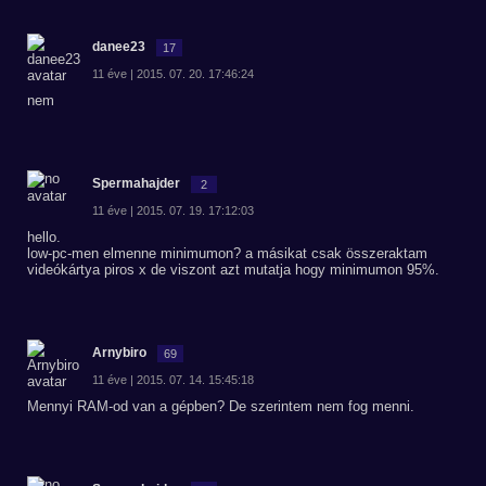
danee23
17
11 éve | 2015. 07. 20. 17:46:24
nem
Spermahajder
2
11 éve | 2015. 07. 19. 17:12:03
hello.
low-pc-men elmenne minimumon? a másikat csak összeraktam
videókártya piros x de viszont azt mutatja hogy minimumon 95%.
Arnybiro
69
11 éve | 2015. 07. 14. 15:45:18
Mennyi RAM-od van a gépben? De szerintem nem fog menni.