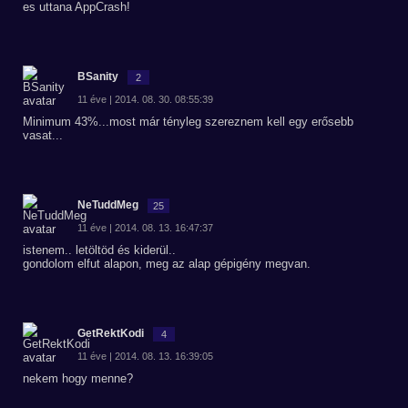
es uttana AppCrash!
BSanity
2
11 éve | 2014. 08. 30. 08:55:39
Minimum 43%...most már tényleg szereznem kell egy erősebb
vasat...
NeTuddMeg
25
11 éve | 2014. 08. 13. 16:47:37
istenem.. letöltöd és kiderül..
gondolom elfut alapon, meg az alap gépigény megvan.
GetRektKodi
4
11 éve | 2014. 08. 13. 16:39:05
nekem hogy menne?