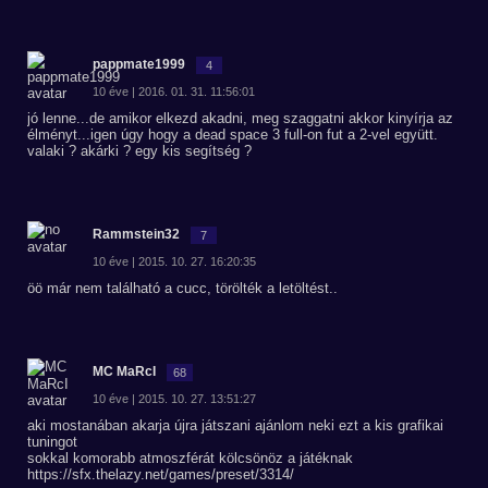
pappmate1999
4
10 éve | 2016. 01. 31. 11:56:01
jó lenne...de amikor elkezd akadni, meg szaggatni akkor kinyírja az
élményt...igen úgy hogy a dead space 3 full-on fut a 2-vel együtt.
valaki ? akárki ? egy kis segítség ?
Rammstein32
7
10 éve | 2015. 10. 27. 16:20:35
öö már nem található a cucc, törölték a letöltést..
MC MaRcI
68
10 éve | 2015. 10. 27. 13:51:27
aki mostanában akarja újra játszani ajánlom neki ezt a kis grafikai
tuningot
sokkal komorabb atmoszférát kölcsönöz a játéknak
https://sfx.thelazy.net/games/preset/3314/