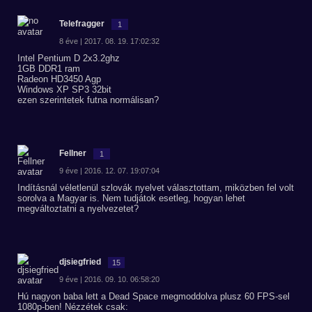
Telefragger
1
8 éve | 2017. 08. 19. 17:02:32
Intel Pentium D 2x3.2ghz
1GB DDR1 ram
Radeon HD3450 Agp
Windows XP SP3 32bit
ezen szerintetek futna normálisan?
Fellner
1
9 éve | 2016. 12. 07. 19:07:04
Indításnál véletlenül szlovák nyelvet választottam, miközben fel volt
sorolva a Magyar is. Nem tudjátok esetleg, hogyan lehet
megváltoztatni a nyelvezetet?
djsiegfried
15
9 éve | 2016. 09. 10. 06:58:20
Hú nagyon baba lett a Dead Space megmoddolva plusz 60 FPS-sel
1080p-ben! Nézzétek csak: