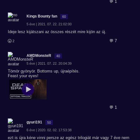
💬 1
Kings Bounty fan
60
5 éve | 2021. 07. 22. 21:02:00
Ideje lesz kijátszani az összes részét mire kijön az új.
💬 7
2
AMDMonsteR
40
5 éve | 2021. 07. 22. 20:04:39
Tömör gyönyör. Bottoms up, újraépítés.
Feast your eyes!
💬 1
gyuri191
50
6 éve | 2020. 02. 02. 17:53:38
ezt is újra kéne vinni persze az egész trilogiát már vagy 7 éve nem