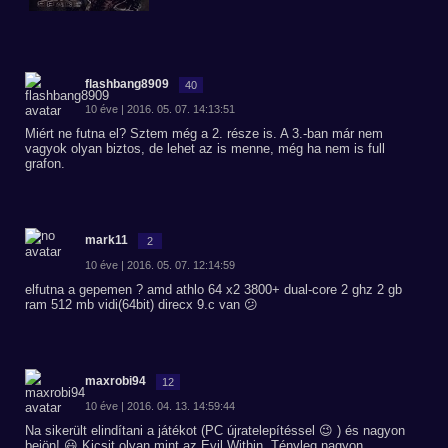
flashbang8909
40
10 éve | 2016. 05. 07. 14:13:51
Miért ne futna el? Sztem még a 2. része is. A 3.-ban már nem
vagyok olyan biztos, de lehet az is menne, még ha nem is full
grafon.
mark11
2
10 éve | 2016. 05. 07. 12:14:59
elfutna a gepemen ? amd athlo 64 x2 3800+ dual-core 2 ghz 2 gb
ram 512 mb vidi(64bit) direcx 9.c van 😕
maxrobi94
12
10 éve | 2016. 04. 13. 14:59:44
Na sikerült elindítani a játékot (PC újratelepítéssel 😉 ) és nagyon
bejön! 😃 Kicsit olyan mint az Evil Within. Tényleg nagyon