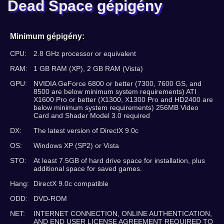
Dead Space gépigény
Minimum gépigény:
CPU:
2.8 GHz processor or equivalent
RAM:
1 GB RAM (XP), 2 GB RAM (Vista)
GPU:
NVIDIA GeForce 6800 or better (7300, 7600 GS, and
8500 are below minimum system requirements) ATI
X1600 Pro or better (X1300, X1300 Pro and HD2400 are
below minimum system requirements) 256MB Video
Card and Shader Model 3.0 required
DX:
The latest version of DirectX 9.0c
OS:
Windows XP (SP2) or Vista
STO:
At least 7.5GB of hard drive space for installation, plus
additional space for saved games.
Hang:
DirectX 9.0c compatible
ODD:
DVD-ROM
NET:
INTERNET CONNECTION, ONLINE AUTHENTICATION,
AND END USER LICENSE AGREEMENT REQUIRED TO