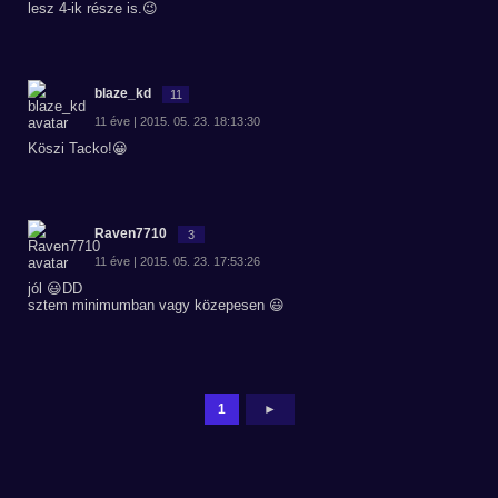
lesz 4-ik része is.😉
blaze_kd
11
11 éve | 2015. 05. 23. 18:13:30
Köszi Tacko!😀
Raven7710
3
11 éve | 2015. 05. 23. 17:53:26
jól 😃DD
sztem minimumban vagy közepesen 😃
1
►