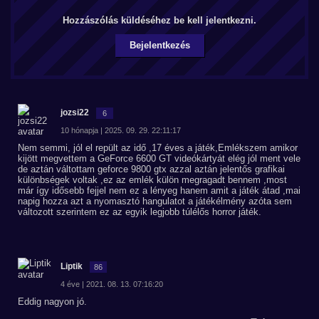
Hozzászólás küldéséhez be kell jelentkezni.
Bejelentkezés
jozsi22
6
10 hónapja | 2025. 09. 29. 22:11:17
Nem semmi, jól el repült az idő ,17 éves a játék,Emlékszem amikor
kijött megvettem a GeForce 6600 GT videókártyát elég jól ment vele
de aztán váltottam geforce 9800 gtx azzal aztán jelentős grafikai
különbségek voltak ,ez az emlék külön megragadt bennem ,most
már így idősebb fejjel nem ez a lényeg hanem amit a játék átad ,mai
napig hozza azt a nyomasztó hangulatot a játékélmény azóta sem
változott szerintem ez az egyik legjobb túlélős horror játék.
Liptik
86
4 éve | 2021. 08. 13. 07:16:20
Eddig nagyon jó.