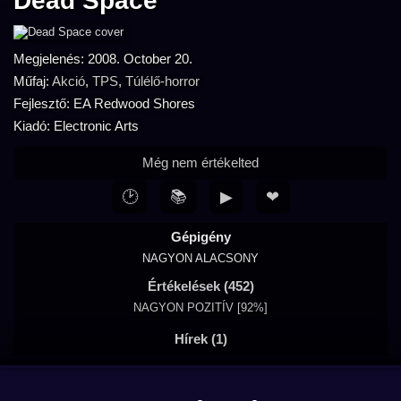
Dead Space
Megjelenés: 2008. October 20.
Műfaj:
Akció
,
TPS
,
Túlélő-horror
Fejlesztő: EA Redwood Shores
Kiadó: Electronic Arts
Még nem értékelted
🕑
📚
▶
❤
Gépigény
NAGYON ALACSONY
Értékelések (452)
NAGYON POZITÍV [92%]
Hírek (1)