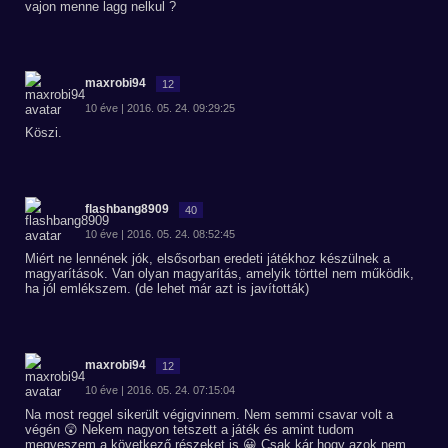
vajon menne lagg nelkul ?
maxrobi94
12
10 éve | 2016. 05. 24. 09:29:25
Köszi.
flashbang8909
40
10 éve | 2016. 05. 24. 08:52:45
Miért ne lennének jók, elsősorban eredeti játékhoz készülnek a
magyarítások. Van olyan magyarítás, amelyik törttel nem működik,
ha jól emlékszem. (de lehet már azt is javították)
maxrobi94
12
10 éve | 2016. 05. 24. 07:15:04
Na most reggel sikerült végigvinnem. Nem semmi csavar volt a
végén 😲 Nekem nagyon tetszett a játék és amint tudom
megveszem a következő részeket is 😀 Csak kár hogy azok nem