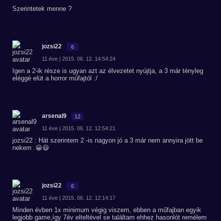
Szerintetek menne ?
jozsi22
6
11 éve | 2015. 06. 12. 14:54:24
Igen a 2-ik része is ugyan azt az élvezetet nyújtja, a 3 már tényleg
eléggé elüt a horror műfajtól :/
arsenal9
12
11 éve | 2015. 06. 12. 12:54:21
jozsi22 : Hát szerintem 2 -is nagyon jó a 3 már nem annyira jött be
nekem .😀😃
jozsi22
6
11 éve | 2015. 06. 12. 12:14:17
Minden évben 1x minimum végig viszem, ebben a műfajban egyik
legjobb game,így 7év elteltével se találtam ehhez hasonlót remélem