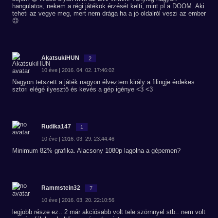
hangulatos, nekem a régi játékok érzését kelti, mint pl a DOOM. Aki
teheti az vegye meg, mert nem drága ha a jó oldalról veszi az ember
😉
AkatsukiHUN
2
10 éve | 2016. 04. 02. 17:46:02
Nagyon tetszett a játék nagyon élveztem király a filingje érdekes
sztori elégé ilyesztö és kevés a gép igénye <3 <3
Rudika147
1
10 éve | 2016. 03. 29. 23:44:46
Minimum 82% grafika. Alacsony 1080p lagolna a gépemen?
Rammstein32
7
10 éve | 2016. 03. 20. 22:10:56
legjobb része ez.. 2 már akciósabb volt tele szörnnyel stb.. nem volt