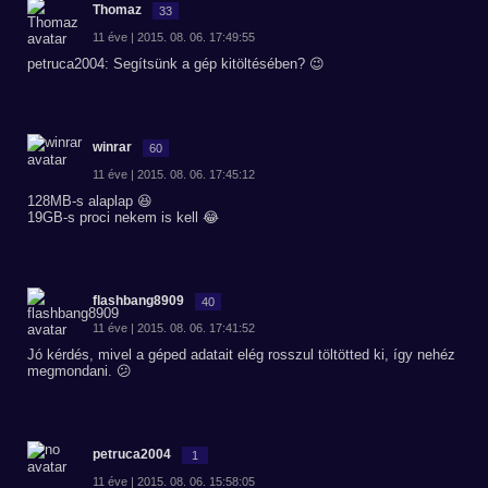
Thomaz
33
11 éve | 2015. 08. 06. 17:49:55
petruca2004: Segítsünk a gép kitöltésében? 😉
winrar
60
11 éve | 2015. 08. 06. 17:45:12
128MB-s alaplap 😆
19GB-s proci nekem is kell 😂
flashbang8909
40
11 éve | 2015. 08. 06. 17:41:52
Jó kérdés, mivel a géped adatait elég rosszul töltötted ki, így nehéz
megmondani. 😕
petruca2004
1
11 éve | 2015. 08. 06. 15:58:05