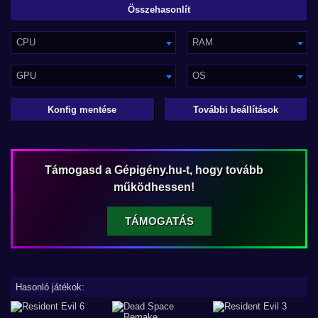
CPU
RAM
GPU
OS
Konfig mentése
További beállítások
Támogasd a Gépigény.hu-t, hogy tovább
működhessen!
TÁMOGATÁS
Hasonló játékok: