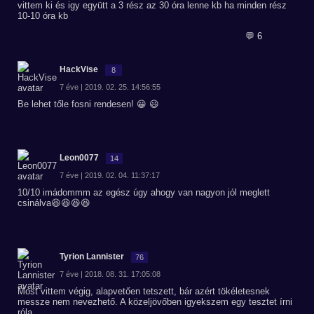
vittem ki és igy együtt a 3 rész az 30 óra lenne kb ha minden rész
10-10 óra kb
💬 6
HackVise
8
7 éve | 2019. 02. 25. 14:56:55
Be lehet tőle fosni rendesen! 😀 😃
Leon0077
14
7 éve | 2019. 02. 04. 11:37:17
10/10 imádommm az egész úgy ahogy van nagyon jól meglett
csinálva😆😆😆😆
Tyrion Lannister
76
7 éve | 2018. 08. 31. 17:05:08
Most vittem végig, alapvetően tetszett, bár azért tökéletesnek
messze nem nevezhető. A közeljövőben igyekszem egy tesztet írni
róla.