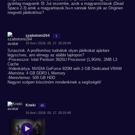
gyárilag magyarok 😞 Jut eszembe, azok a magyarosítások (Dead
Space 2-3) amik a magyaritasok.hu-n vannak fenn jók az Originen
megvett játékokhoz?
szabotomi264
1
10 éve | 2016. 05. 17. 20:29:49
Sziasztok. A profilomhoz tudnátok olyan játékokat ajánlani
légyszíves, ami elmegy az alábbi laptopon?
-Processzor: Intel Pentium 3825U Processor (1,9GHz, 2MB L3
Cache
-Videokártya: NVIDIA GeForce 920M with 2 GB Dedicated VRAM
-Memória: 4 GB DDR3 L Memory
-Merevlemez: 500 GB HDD
Nagyon szépen köszönöm mindenkinek a segítségét!
Kneki
45
10 éve | 2016. 05. 17. 20:10:49