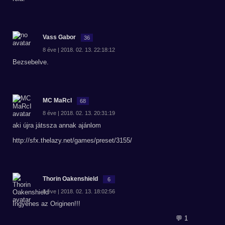
Vass Gabor
36
8 éve | 2018. 02. 13. 22:18:12
Bezsebelve.
MC MaRcI
68
8 éve | 2018. 02. 13. 20:31:19
aki újra játssza annak ajánlom
http://sfx.thelazy.net/games/preset/3155/
Thorin Oakenshield
6
8 éve | 2018. 02. 13. 18:02:56
Ingyenes az Originen!!!
💬 1