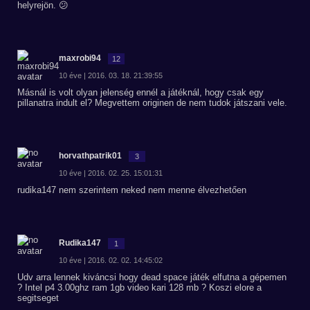
helyrejön. 😕
maxrobi94
12
10 éve | 2016. 03. 18. 21:39:55
Másnál is volt olyan jelenség ennél a játéknál, hogy csak egy
pillanatra indult el? Megvettem originen de nem tudok játszani vele.
horvathpatrik01
3
10 éve | 2016. 02. 25. 15:01:31
rudika147 nem szerintem neked nem menne élvezhetően
Rudika147
1
10 éve | 2016. 02. 02. 14:45:02
Udv arra lennek kiváncsi hogy dead space játék elfutna a gépemen
? Intel p4 3.00ghz ram 1gb video kari 128 mb ? Koszi elore a
segitseget