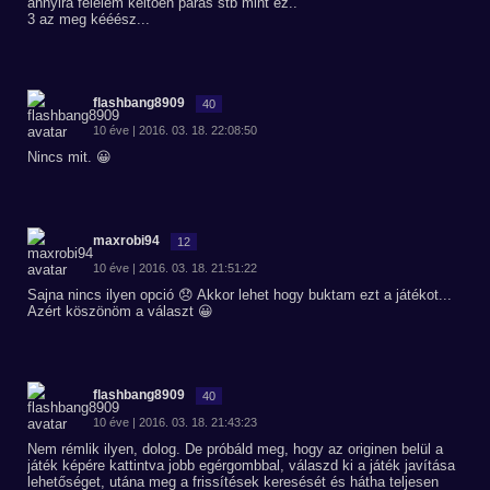
annyira félelem keltően parás stb mint ez..
3 az meg kééész...
flashbang8909
40
10 éve | 2016. 03. 18. 22:08:50
Nincs mit. 😀
maxrobi94
12
10 éve | 2016. 03. 18. 21:51:22
Sajna nincs ilyen opció 😞 Akkor lehet hogy buktam ezt a játékot...
Azért köszönöm a választ 😀
flashbang8909
40
10 éve | 2016. 03. 18. 21:43:23
Nem rémlik ilyen, dolog. De próbáld meg, hogy az originen belül a
játék képére kattintva jobb egérgombbal, válaszd ki a játék javítása
lehetőséget, utána meg a frissítések keresését és hátha teljesen