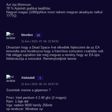
Azt irja Minimum:
78 % Ajánlott grafikai beállítás:
Nagyon magas (1080p)Akor most nekem megzen akadoyas nelkul
????😕
Nivellen
18
11 éve | 2015. 07. 06. 21:59:02
Olvastam hogy a Dead Space 4-et elkedték fejleszteni de az EA
lemondta arra hivatkozva hogy a franchise sorozatos csalódás volt.
Hát eléggé sajnálom bár még megvan a remény hogy az EA újra
feltámasztja a sorozatot. Reménykedjünk benne.
Alabada8
1
11 éve | 2015. 06. 24. 20:57:41
Szerintek menne a gépemen ?
Proci: Intel pentium 4 2.40 ghz (2 magos)
Ram: 1.6gb ddr
Vga: radeon 9600 family 256mb
op rendszer: Windows xp