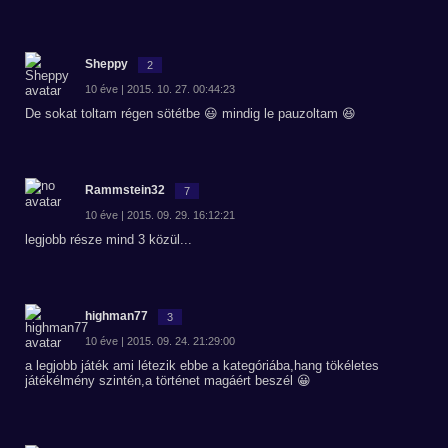
Sheppy
2
10 éve | 2015. 10. 27. 00:44:23
De sokat toltam régen sötétbe 😃 mindig le pauzoltam 😆
Rammstein32
7
10 éve | 2015. 09. 29. 16:12:21
legjobb része mind 3 közül...
highman77
3
10 éve | 2015. 09. 24. 21:29:00
a legjobb játék ami létezik ebbe a kategóriába,hang tökéletes
játékélmény szintén,a történet magáért beszél 😀