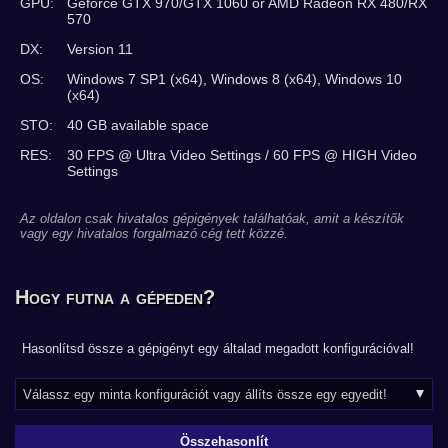
GPU:
Geforce GTX 970/GTX 1060 or AMD Radeon RX 480/RX
570
DX:
Version 11
OS:
Windows 7 SP1 (x64), Windows 8 (x64), Windows 10
(x64)
STO:
40 GB available space
RES:
30 FPS @ Ultra Video Settings / 60 FPS @ HIGH Video
Settings
Az oldalon csak hivatalos gépigények találhatóak, amit a készítők
vagy egy hivatalos forgalmazó cég tett közzé.
Hogy futna a gépeden?
Hasonlítsd össze a gépigényt egy általad megadott konfigurációval!