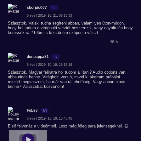
skorpio007
1
6 éve | 2019. 10. 21. 08:15:33
Sziasztok. Valaki tudna segíteni abban, valamilyen úton-módon,
hogy hol tudom a virágbolti verziót beszerezni, vagy egyáltalán hogy
keressek rá ? Előre is köszönöm szépen a válszt.
💬 5
donpappa81
5
6 éve | 2019. 10. 19. 18:15:19
Sziasztok. Magyar feliratra hol tudom állítani? Audio options van,
abba nincs benne. Virágbolti verzió, mivel ki akartam próbálni
mielőtt megveszem, ha már van rá lehetőség. Vagy abban nincs
benne? Válaszokat köszönöm!
FoLey
80
6 éve | 2019. 10. 19. 15:48:45
Első felvonás a videómból. Lesz még,főleg para jelenségeknél. 😃