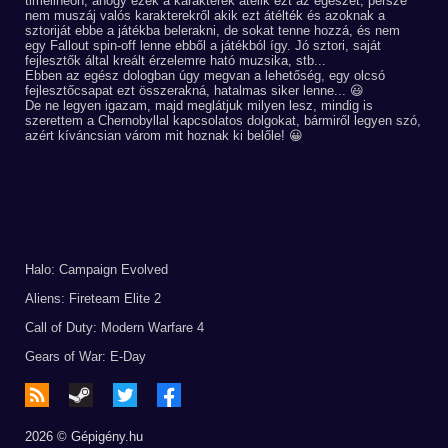
timelineon, ahogy ezek a karakterek átélik ezt az egészet, persze
nem muszáj valós karakterekről akik ezt átélték és azoknak a
sztoriját ebbe a játékba belerakni, de sokat tenne hozzá, és nem
egy Fallout spin-off lenne ebből a játékból így. Jó sztori, saját
fejlesztők által kreált érzelemre ható muzsika, stb...
Ebben az egész dologban úgy megvan a lehetőség, egy olcsó
fejlesztőcsapat ezt összerakná, hatalmas siker lenne... 😃
De ne legyen igazam, majd meglátjuk milyen lesz, mindig is
szerettem a Chernobyllal kapcsolatos dolgokat, bármiről legyen szó,
azért kíváncsian várom mit hoznak ki belőle! 😀
Halo: Campaign Evolved
Aliens: Fireteam Elite 2
Call of Duty: Modern Warfare 4
Gears of War: E-Day
2026 © Gépigény.hu