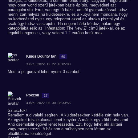
mozgás, a küldetések, a semmitmondó story. Nagyban megörültem,
hogy open world szerű játékban bázis építés, megvédeni azt
barangolni stb. Erre, van egy fő bázis, amiről gyorsutazással tudsz
menni zárt helyszínű küldetésekre, és a kutya nem mondaná, hogy
ha körbenéztél nyiss egy teleportot azzal az ubroka pisztollyal és
csak úgy tudsz visszajutni. Ha engem bárki kérdez, nálam egy
kategóriába esik az "Infestation: The New Z" című játékkal, de az
legalább ingyenes, vagy valami 1-2 euróba kerül max.
Kings Bounty fan
60
3 éve | 2022. 12. 22. 16:05:00
Most a pc guruval lehet nyerni 3 darabot.
Pokzoli
17
4 éve | 2022. 05. 30. 08:33:56
Sziasztok!
Remélem tud valaki segíteni. A küldetésekben kétféle zárt hely van.
Az egyiket tolvajkulccsal lehet kinyitni. A másik egy zöld trutyi amit
Anti csernobilit égővel lehet leszedni. Ezt, hogy lehet elő állítani
vagy megszerezni. A bázison a műhelyben nem láttam az
előállítására lehetőséget.