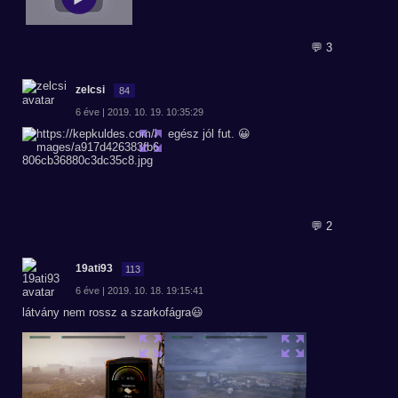
💬 3
zelcsi
84
6 éve | 2019. 10. 19. 10:35:29
egész jól fut. 😀
💬 2
19ati93
113
6 éve | 2019. 10. 18. 19:15:41
látvány nem rossz a szarkofágra😃