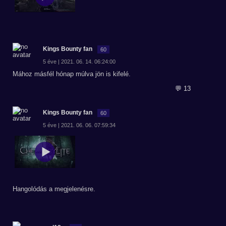
Kings Bounty fan
60
5 éve | 2021. 06. 14. 06:24:00
Mához másfél hónap múlva jön is kifelé.
💬 13
Kings Bounty fan
60
5 éve | 2021. 06. 06. 07:59:34
Hangolódás a megjelenésre.