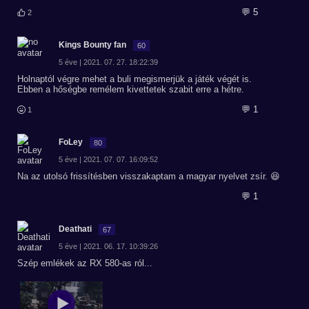
💬 5
2
Kings Bounty fan
60
5 éve | 2021. 07. 27. 18:22:39
Holnaptól végre mehet a buli megismerjük a játék végét is.
Ebben a hőségbe remélem kivettetek szabit erre a hétre.
💬 1
1
FoLey
80
5 éve | 2021. 07. 07. 16:09:52
Na az utolsó frissítésben visszakaptam a magyar nyelvet zsír. 😆
💬 1
Deathati
67
5 éve | 2021. 06. 17. 10:39:26
Szép emlékek az RX 580-as ról...