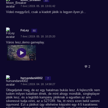
Moon_Breaker
22
7 éve | 2019. 05. 18. 13:01:42
Videó meggyőző, csak a kiadott játék is legyen ilyen jó...
FoLey
80
7 éve | 2019. 05. 18. 10:25:20
Város lesz,demo gameplay.
💬 2
hursandani4002
7
7 éve | 2019. 04. 18. 14:58:27
Ütlegeljetek meg, de ez egy hatalmas bukás lesz. A fejlesztők nem
tudom milyen tudatban élnek, de mint ahogy mondták, singleplayer
játék lesz, és a legtöbb kampány játéknak a egyetlen az ami
sikeressé tudja vinni, az a SZTORI. Na, itt nincs ezen belül semmi
úgymond. Ezt a játékot úgy ellehetne képzelni egy 4-5 karakteres