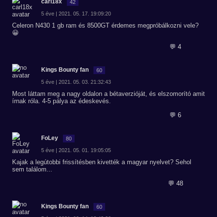
carl18x
42
5 éve | 2021. 05. 17. 19:09:20
Celeron N430 1 gb ram és 8500GT érdemes megpróbálkozni vele?
😀
💬 4
Kings Bounty fan
60
5 éve | 2021. 05. 03. 21:32:43
Most láttam meg a nagy oldalon a bétaverzióját, és elszomorító amit
írnak róla. 4-5 pálya az édeskevés.
💬 6
FoLey
80
5 éve | 2021. 05. 01. 19:05:05
Kajak a legútobbi frissítésben kivették a magyar nyelvet? Sehol
sem találom...
💬 48
Kings Bounty fan
60