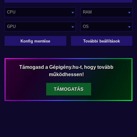
CPU
RAM
GPU
OS
Konfig mentése
További beállítások
Támogasd a Gépigény.hu-t, hogy tovább
működhessen!
TÁMOGATÁS