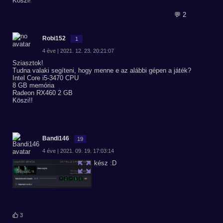
Köszi!
💬 2
Robi152
1
4 éve | 2021. 12. 23. 20:21:07
Sziasztok!
Tudna valaki segíteni, hogy menne e az alábbi gépen a játék?
Intel Core i5-3470 CPU
8 GB memória
Radeon RX460 2 GB
Köszi!!
Bandi146
19
4 éve | 2021. 09. 19. 17:03:14
kész :D
3