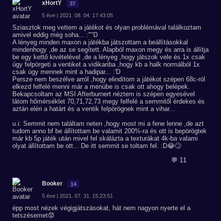
xHortY
37
5 éve | 2021. 08. 04. 17:43:05
Sziasztok meg vettem a játékot és olyan problémával találkoztam
amivel eddig még soha... :""D
A lényeg minden maxon a játékba játszottam a beállításokkal
mindenhogy ,de az se segített. Alapból maxon megy és arra is állítja
be egy kettő kivételével ,de a lényeg ,hogy játszok vele és 1x csak
úgy felpörgeti a ventiket a vidikariba ,hogy kb a halk normálból 1x
csak úgy mennek mint a hadipar... :'D
Persze nem beszélve arról ,hogy elindítom a játékot szépen 68c-ról
elkezd felfelé menni már a menübe is csak ott ahogy belépek.
Bekapcsoltam az MSI Afterburnert néztem is szépen egyesével
látom hőmérséklet 70,71,72,73 megy felfelé a semmitől érdekes és
aztán eléri a határt és a ventik felpörögnek mint a vihar...
u.i: Semmit nem találtam neten ,hogy most mi a fene lenne ,de azt
tudom anno bf be állítottam be valamit 200%-ra és ott is bepörögtek
már kb 5p játék után mivel fel skálázta a texturákat 4k-ba valami
olyat állítottam be ott... De itt semmit se toltam fel. :D😂🙄
💬 11
Booker
14
5 éve | 2021. 07. 31. 15:23:51
épp most nézek végigjátszásokat, hát nem nagyon nyerte el a
tetszésemet😟