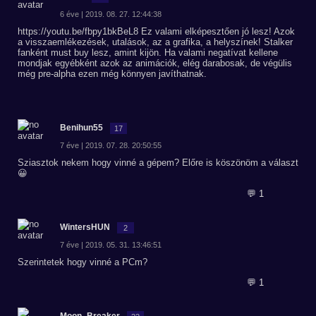
6 éve | 2019. 08. 27. 12:44:38
https://youtu.be/fbpy1bkBeL8 Ez valami elképesztően jó lesz! Azok
a visszaemlékezések, utalások, az a grafika, a helyszínek! Stalker
fanként must buy lesz, amint kijön. Ha valami negatívat kellene
mondjak egyébként azok az animációk, elég darabosak, de végülis
még pre-alpha ezen még könnyen javíthatnak.
Benihun55
17
7 éve | 2019. 07. 28. 20:50:55
Sziasztok nekem hogy vinné a gépem? Előre is köszönöm a választ
😀
💬 1
WintersHUN
2
7 éve | 2019. 05. 31. 13:46:51
Szerintetek hogy vinné a PCm?
💬 1