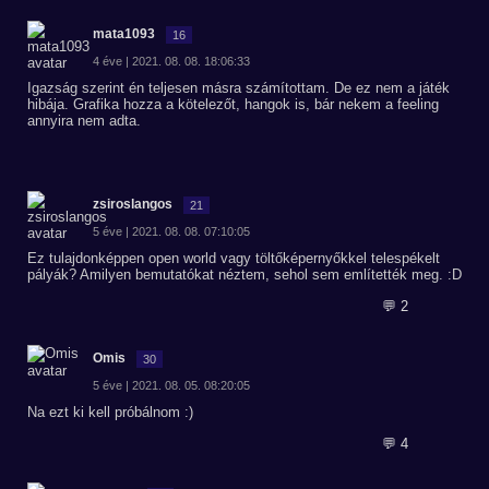
mata1093
16
4 éve | 2021. 08. 08. 18:06:33
Igazság szerint én teljesen másra számítottam. De ez nem a játék
hibája. Grafika hozza a kötelezőt, hangok is, bár nekem a feeling
annyira nem adta.
zsiroslangos
21
5 éve | 2021. 08. 08. 07:10:05
Ez tulajdonképpen open world vagy töltőképernyőkkel telespékelt
pályák? Amilyen bemutatókat néztem, sehol sem említették meg. :D
💬 2
Omis
30
5 éve | 2021. 08. 05. 08:20:05
Na ezt ki kell próbálnom :)
💬 4