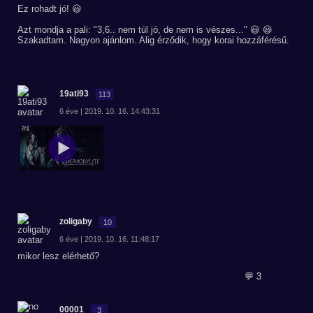
Ez rohadt jó! 😃
Azt mondja a pali: "3,6.. nem túl jó, de nem is vészes..." 😃 😃
Szakadtam. Nagyon ajánlom. Alig érződik, hogy korai hozzáférésű.
19ati93
113
6 éve | 2019. 10. 16. 14:43:31
zoligaby
10
6 éve | 2019. 10. 16. 11:48:17
mikor lesz elérhető?
💬 3
00001
3