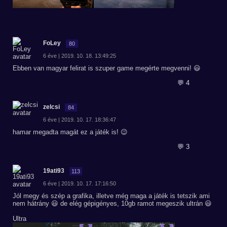
FoLey
80
6 éve | 2019. 10. 18. 13:49:25
Ebben van magyar felirat is szuper game megérte megvenni! 😃
💬 4
zelcsi
84
6 éve | 2019. 10. 17. 18:36:47
hamar megadta magát ez a játék is! 😉
💬 3
19ati93
113
6 éve | 2019. 10. 17. 17:16:50
Jól megy és szép a grafika, illetve még maga a játék is tetszik ami
nem hátrány 😃 de elég gépigényes, 10gb ramot megeszik ultrán 😃
Ultra