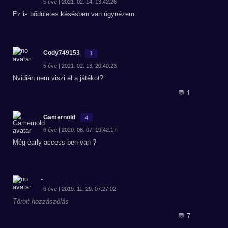
5 éve | 2021. 02. 14. 13:42:26
Ez is bődületes késésben van úgynézem.
Cody749153
1
5 éve | 2021. 02. 13. 20:40:23
Nvidián nem viszi el a játékot?
💬 1
Gamernold
4
6 éve | 2020. 06. 07. 19:42:17
Még early access-ben van ?
-
6 éve | 2019. 11. 29. 07:27:02
Törölt hozzászólás
💬 7