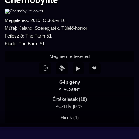
Chernobylite
Megjelenés: 2019. October 16.
Műfaj:
Kaland
,
Szerepjáték
,
Túlélő-horror
Fejlesztő: The Farm 51
Kiadó: The Farm 51
Még nem értékelted
🕑
📚
▶
❤
Gépigény
ALACSONY
Értékelések (18)
POZITÍV [80%]
Hírek (1)