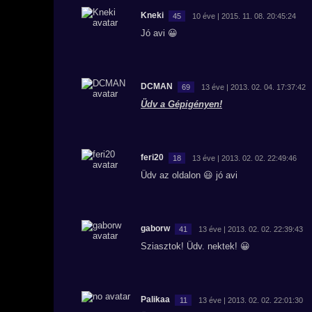
Kneki
45
10 éve | 2015. 11. 08. 20:45:24
Jó avi 😀
DCMAN
69
13 éve | 2013. 02. 04. 17:37:42
Üdv a Gépigényen!
feri20
18
13 éve | 2013. 02. 02. 22:49:46
Üdv az oldalon 😃 jó avi
gaborw
41
13 éve | 2013. 02. 02. 22:39:43
Sziasztok! Üdv. nektek! 😀
Palikaa
11
13 éve | 2013. 02. 02. 22:01:30