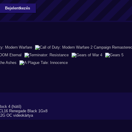
Bejelentkezés
ck 4 (hütő)
CL16 Renegade Black 1Gx8
G OC videokártya