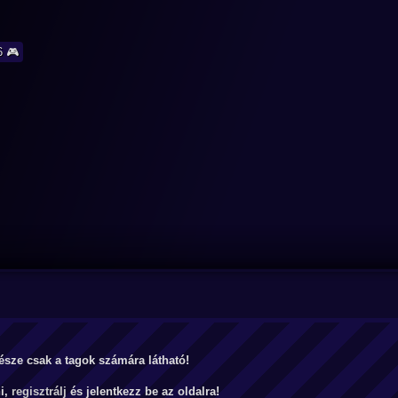
6 🎮
észe csak a tagok számára látható!
ni,
regisztrálj
és jelentkezz be az oldalra!