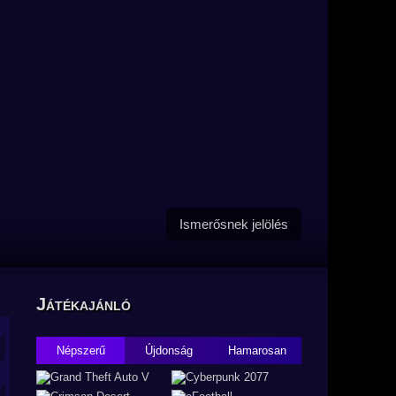
Ismerősnek jelölés
Játékajánló
Népszerű
Újdonság
Hamarosan