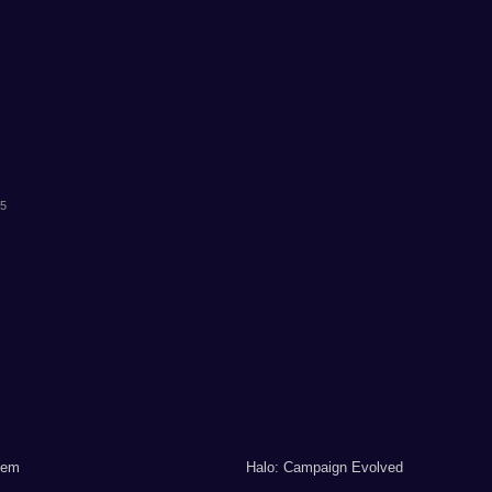
55
lem
Halo: Campaign Evolved