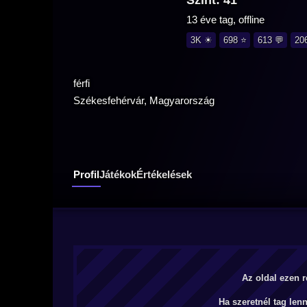
Szint: 41
13 éve tag, offline
3K ☀
698 ⭐
613 💬
20
férfi
Székesfehérvár, Magyarország
Profil
Játékok
Értékelések
Az oldal ezen r
Ha szeretnél tag len