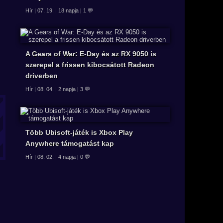
Hír | 07. 19. | 18 napja | 1 💬
A Gears of War: E-Day és az RX 9050 is
szerepel a frissen kibocsátott Radeon
driverben
Hír | 08. 04. | 2 napja | 3 💬
Több Ubisoft-játék is Xbox Play
Anywhere támogatást kap
Hír | 08. 02. | 4 napja | 0 💬