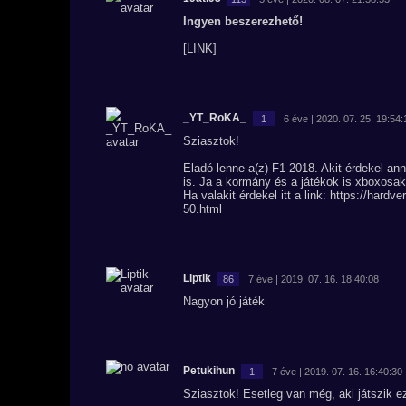
Ingyen beszerezhető!
[LINK]
_YT_RoKA_
1
6 éve | 2020. 07. 25. 19:54:
Sziasztok!
Eladó lenne a(z) F1 2018. Akit érdekel a
is. Ja a kormány és a játékok is xboxosak
Ha valakit érdekel itt a link: https://har
50.html
Liptik
86
7 éve | 2019. 07. 16. 18:40:08
Nagyon jó játék
Petukihun
1
7 éve | 2019. 07. 16. 16:40:30
Sziasztok! Esetleg van még, aki játszik e