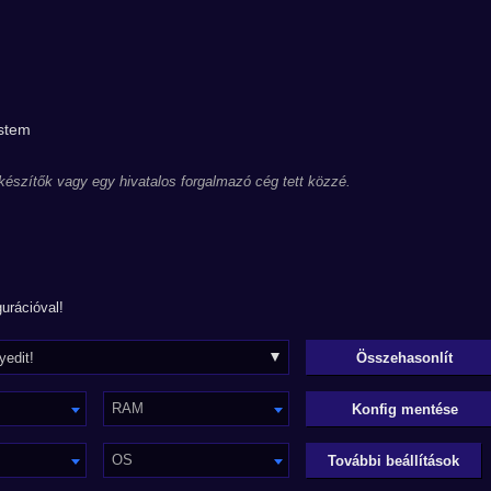
ystem
 készítők vagy egy hivatalos forgalmazó cég tett közzé.
urációval!
RAM
Konfig mentése
OS
További beállítások