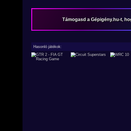
Támogasd a Gépigény.hu-t, h
Hasonló játékok: