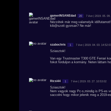
gamerINSANEdad
20
7 éve | 2019. 05. 09.
Nézzétek már meg valamelyik időfutamot! 
kib@szott gyorsan? Ne már!
szabochris
1
7 éve | 2019. 04. 03. 14:52:0
Sziasztok!
Van egy Trustmaster T300 GTE Ferrari kor
fokot forduljon a kormány. Neten láttam h
Ricsi44
1
7 éve | 2019. 03. 27. 10:53:02
Sziasztok!
Nem vagyok nagy Pc-s,mindig is PS-es vol
saccolni hogy mikor jelenik meg a 2019-e