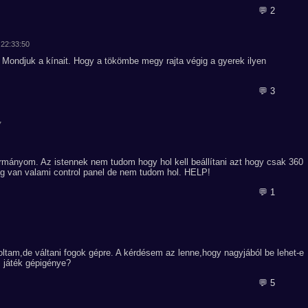
💬 2
 22:33:50
Mondjuk a kínait. Hogy a tökömbe megy rajta végig a gyerek ilyen
💬 3
7
mányom. Az istennek nem tudom hogy hol kell beállítani azt hogy csak 360
og van valami control panel de nem tudom hol. HELP!
💬 1
tam,de váltani fogok gépre. A kérdésem az lenne,hogy nagyjából be lehet-e
s játék gépigénye?
💬 5