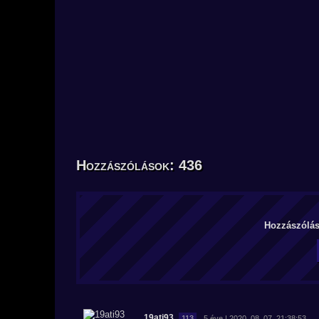
Hozzászólások: 436
Hozzászólás 
19ati93
113
5 éve | 2020. 08. 07. 21:38:53