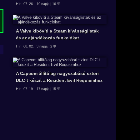
Hír | 07. 26. | 10 napja | 16 💬
A Valve kibővíti a Steam kívánságlisták
és az ajándékozás funkciókat
Hír | 08. 02. | 3 napja | 2 💬
A Capcom állítólag nagyszabású sztori
DLC-t készít a Resident Evil Requiemhez
Hír | 07. 19. | 17 napja | 15 💬