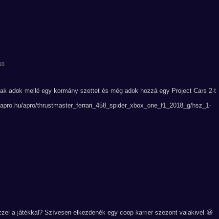
10
nnak adok mellé egy kormány szettet és még adok hozzá egy Project Cars 2-t
.
dverapro.hu/apro/thrustmaster_ferrari_458_spider_xbox_one_f1_2018_g/hsz_1-
zzel a játékkal? Szívesen elkezdenék egy coop karrier szezont valakivel 😃