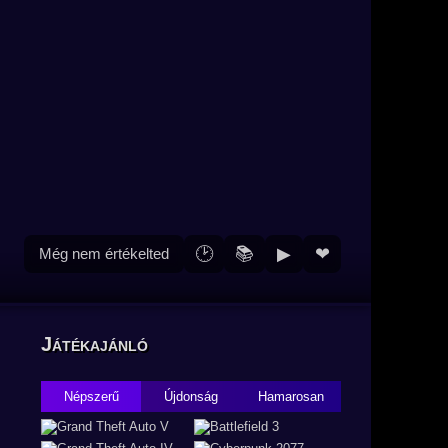
🕑
📚
▶
❤
Még nem értékelted
Játékajánló
Népszerű
Újdonság
Hamarosan