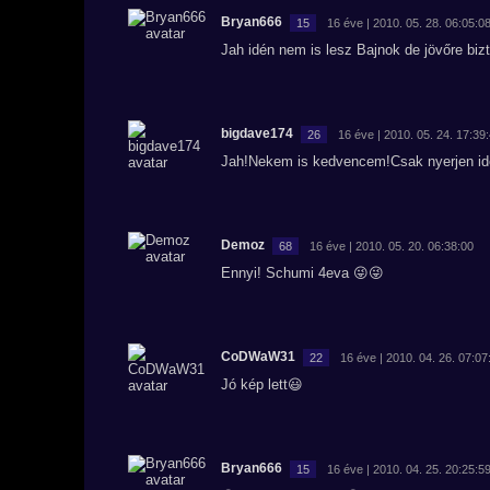
Bryan666
15
16 éve | 2010. 05. 28. 06:05:0
Jah idén nem is lesz Bajnok de jövőre biz
bigdave174
26
16 éve | 2010. 05. 24. 17:39
Jah!Nekem is kedvencem!Csak nyerjen idé
Demoz
68
16 éve | 2010. 05. 20. 06:38:00
Ennyi! Schumi 4eva 😜😜
CoDWaW31
22
16 éve | 2010. 04. 26. 07:07
Jó kép lett😃
Bryan666
15
16 éve | 2010. 04. 25. 20:25:5