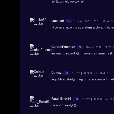
😃 látom elvagytok 😃
Lacko89
12
16 éve | 2010. 02. 10. 08:24:53
Nice avatar, én is szeretem a Bryan közl
GordonFreeman
3
16 éve | 2009. 09. 21. 
én meg mind2öt 😆 mármint a gamet is 
Demoz
68
16 éve | 2009. 09. 05. 16:40:11
legjobb avatar😃 nagyon szeretem a filme
Fatal_Error93
58
16 éve | 2009. 08. 25. 14:
na a 2 bryan😃😆