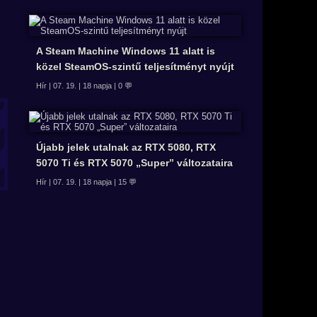
A Steam Machine Windows 11 alatt is
közel SteamOS-szintű teljesítményt nyújt
Hír | 07. 19. | 18 napja | 0 💬
Újabb jelek utalnak az RTX 5080, RTX
5070 Ti és RTX 5070 „Super” változataira
Hír | 07. 19. | 18 napja | 15 💬