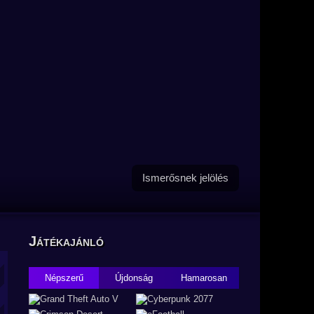
Ismerősnek jelölés
Játékajánló
Népszerű
Újdonság
Hamarosan