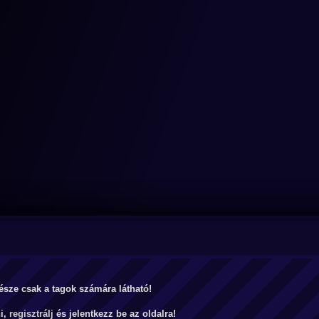
észe csak a tagok számára látható!
ni,
regisztrálj
és jelentkezz be az oldalra!