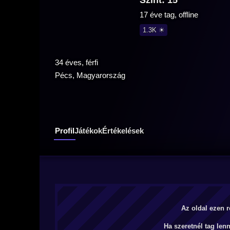
Szint: 15
17 éve tag, offline
1.3K ☀
34 éves, férfi
Pécs, Magyarország
Profil
Játékok
Értékelések
Az oldal ezen r
Ha szeretnél tag len