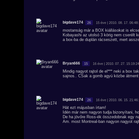
bigdave174
26
15 éve | 2010. 08. 17. 06:48
mostanság már a BOX kiállásokat is elcs
Kobayashi az utolsó 3 körig nem cserélt k
a box-ba de duplán rácseszett, mert assz
Bryan666
15
16 éve | 2010. 07. 27. 15:19:2
Mindig nagyot rajtol de el*** neki a box t
sajnos.. CSak a gomb agyú közbe átment 
bigdave174
26
16 éve | 2010. 06. 15. 21:46
Hát ezt májusban írtam!
Idén már nem nagyon tudja bizonyítani, ho
De ha jövőre Ross-ék összedobnak egy na
Am. most Montreal-ban nagyon nagyot raj