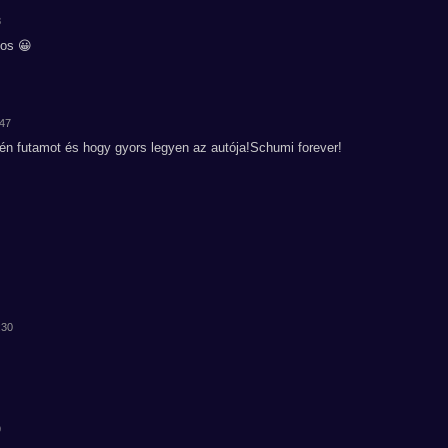
8
tos 😀
:47
n futamot és hogy gyors legyen az autója!Schumi forever!
:30
9