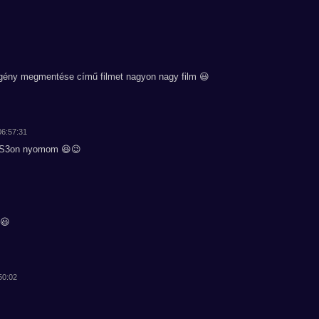
egény megmentése című filmet nagyon nagy film 😃
06:57:31
(PS3on nyomom 😆😉
t😃
50:02