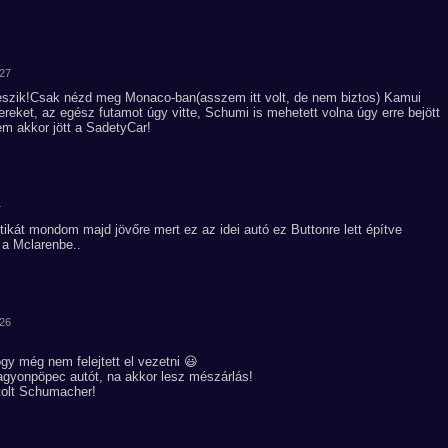
:27
eszik!Csak nézd meg Monaco-ban(asszem itt volt, de nem biztos) Kamui
ereket, az egész futamot úgy vitte, Schumi is mehetett volna úgy erre bejött
em akkor jött a SadetyCar!
4
aktikát mondom majd jövőre mert ez az idei autó ez Buttonre lett építve
a Mclarenbe..
:26
gy még nem felejtett el vezetni 😃
gyonpöpec autót, na akkor lesz mészárlás!
tolt Schumacher!