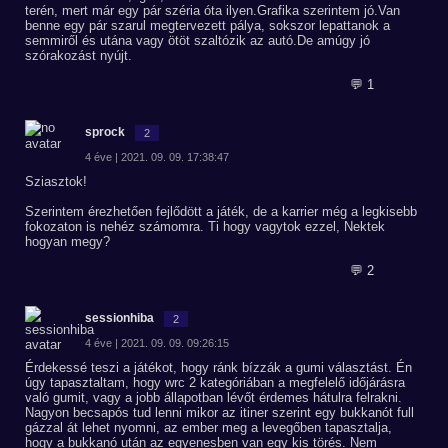
terén, mert már egy pár széria óta ilyen.Grafika szerintem jó.Van
benne egy pár szarul megtervezett pálya, sokszor lepattanok a
semmiről és utána vagy ötöt szaltózik az autó.De amúgy jó
szórakozást nyújt.
💬 1
sprock
2
4 éve | 2021. 09. 09. 17:38:47
Sziasztok!
Szerintem érezhetően fejlődött a játék, de a karrier még a legkisebb
fokozaton is nehéz számomra. Ti hogy vagytok ezzel, Nektek
hogyan megy?
💬 2
sessionhiba
2
4 éve | 2021. 09. 09. 09:26:15
Érdekessé teszi a játékot, hogy ránk bízzák a gumi választást. Én
úgy tapasztaltam, hogy wrc 2 kategóriában a megfelelő időjárásra
való gumit, vagy a jobb állapotban lévőt érdemes hátulra felrakni.
Nagyon becsapós tud lenni mikor az itiner szerint egy bukkanót full
gázzal át lehet nyomni, az ember meg a levegőben tapasztalja,
hogy a bukkanó után az egyenesben van egy kis törés. Nem