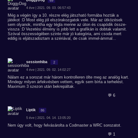
DoggyDog
69
4 éve | 2021. 09. 03. 06:57:43
Még a végén így a 10. részre elég játszható formába hozták a
játékot :D Most elég jól elszórakozgatok vele. Már az ütközések
sem olyanok, mintha egy tégla menne az úton és csapódik össze-
vissza :D Vezetési élmény is jobb lett a grafikán is dobtak valamit.
Szóval összességében szinte már jó kategória, ami csoda mert
eddig is eljátszadoztam a szériával, de csak immel-ámmal...
sessionhiba
2
4 éve | 2021. 09. 02. 14:02:27
Nálam ez a sorozat már három kontrolleren ölte meg az analóg kart.
Mindegy milyen árfekvésben vettem, egyik sem bírta a terhelést.
Maximum 3 szezon után bekrepáltak.
💬 6
Liptik
86
5 éve | 2021. 04. 14. 13:05:20
Nem úgy volt, hogy felvásárolta a Codmaster a WRC sorozatot.
💬 1