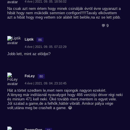
4 éve | 2021. 09. 05. 18:56:02
Na csak azt nem értem hogy minek csinálják évröl évre ugyanazt a
hibát hogy nem müködik semmien configon!!!!!Tavaly elkövettem
azt a hibát hogy meg vettem sör alátét lett belöle,na ez se lett jobb.
💬 9
Liptik
86
4 éve | 2021. 09. 05. 07:22:29
Jobb lett, mint az elődjei?
FoLey
80
4 éve | 2021. 09. 04. 23:10:45
Hát a törtet szedtem le,mert nem rajongok nagyon ezekért.
A lényeg már indításnál nyavalygot hogy 466 verziójú driver régi neki
és minium 471 kell neki. Oké tovább ment,mentem is egyet vele.
Jól szalad a game,de a felhők,háttér vibrált. Amikor pálya vége
volt,utána meg be crashelt a game. 😂