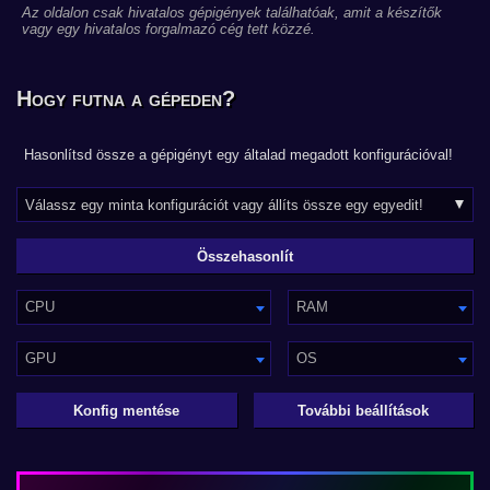
Az oldalon csak hivatalos gépigények találhatóak, amit a készítők
vagy egy hivatalos forgalmazó cég tett közzé.
Hogy futna a gépeden?
Hasonlítsd össze a gépigényt egy általad megadott konfigurációval!
CPU
RAM
GPU
OS
Konfig mentése
További beállítások