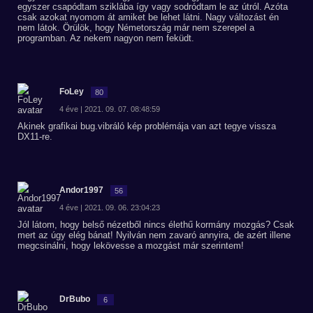
egyszer csapódtam sziklába így vagy sodródtam le az útról. Azóta
csak azokat nyomom át amiket be lehet látni. Nagy változást én
nem látok. Örülök, hogy Németország már nem szerepel a
programban. Az nekem nagyon nem feküdt.
FoLey
80
4 éve | 2021. 09. 07. 08:48:59
Akinek grafikai bug.vibráló kép problémája van azt tegye vissza
DX11-re.
Andor1997
56
4 éve | 2021. 09. 06. 23:04:23
Jól látom, hogy belső nézetből nincs élethű kormány mozgás? Csak
mert az úgy elég bánat! Nyilván nem zavaró annyira, de azért illene
megcsinálni, hogy lekövesse a mozgást már szerintem!
DrBubo
6