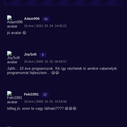
Adam996
41
16 éve | 2010. 03. 24. 14:40:21
jó avatar 😃
JoySoft
9
16 éve | 2009. 10. 02. 06:59:57
Jahh... 10 éve programozok. Kb így nézhetek ki amikor valamelyik
programomat fejlesztem... 😃😃
Feki1991
37
16 éve | 2009. 10. 01. 10:54:56
télleg jó, ezen te vagy látható???? 😆😆😆