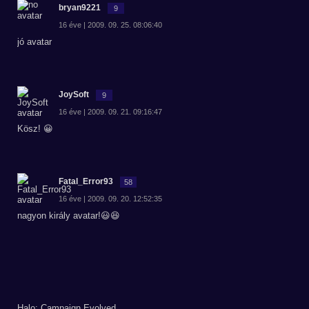
bryan9221
9
16 éve | 2009. 09. 25. 08:06:40
jó avatar
JoySoft
9
16 éve | 2009. 09. 21. 09:16:47
Kösz! 😀
Fatal_Error93
58
16 éve | 2009. 09. 20. 12:52:35
nagyon király avatar!😃😆
Halo: Campaign Evolved