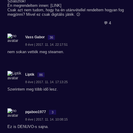
Sziasztok!
Én megrendeltem innen: [LINK]
Csak azt nem tudom, hogy ha én utánvétellel rendeltem hogyan fog
megjönni? Mivel ez csak digitális játék. 😕
💬 4
Vass Gabor
36
8 éve | 2017. 11. 14. 22:17:51
nem sokan vették meg steamen.
Liptik
86
8 éve | 2017. 11. 14. 17:13:25
Szerintem meg több idő lesz.
pgaboo1977
3
8 éve | 2017. 11. 14. 10:08:15
Ez is DENUVO-s sajna.