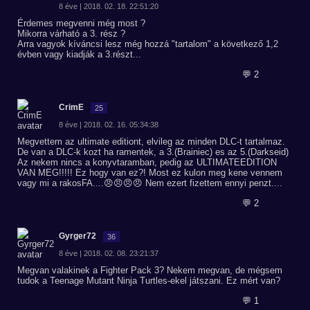
8 éve | 2018. 02. 18. 22:51:20
Érdemes megvenni még most ?
Mikorra várható a 3. rész ?
Arra vagyok kíváncsi lesz még hozzá "tartalom" a következő 1,2
évben vagy kiadják a 3.részt...
💬 2
CrimE
25
8 éve | 2018. 02. 16. 05:34:38
Megvettem az ultimate editiont, elvileg az minden DLC-t tartalmaz.
De van a DLC-k kozt ha ramentek, a 3.(Brainiec) es az 5.(Darkseid)
Az nekem nincs a konyvtaramban, pedig az ULTIMATEEDITION
VAN MEG!!!!! Ez hogy van ez?! Most ez kulon meg kene vennem
vagy mi a rakosFA....😠😠😠😠 Nem ezert fizettem ennyi penzt....
💬 2
Gyrger72
36
8 éve | 2018. 02. 08. 23:21:37
Megvan valakinek a Fighter Pack 3? Nekem megvan, de mégsem
tudok a Teenage Mutant Ninja Turtles-ekel játszani. Ez mért van?
💬 1