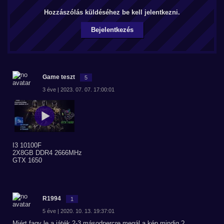
Hozzászólás küldéséhez be kell jelentkezni.
Bejelentkezés
Game teszt
5
3 éve | 2023. 07. 07. 17:00:01
I3 10100F
2X8GB DDR4 2666MHz
GTX 1650
R1994
1
5 éve | 2020. 10. 13. 19:37:01
Miért fagy le a játék 2-3 másodpercre megál a kép mindig ?