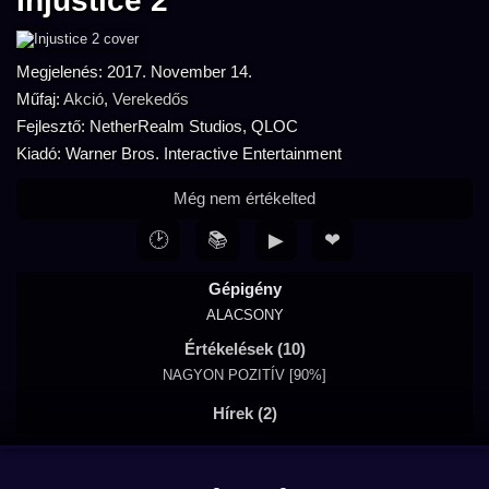
Injustice 2
Megjelenés: 2017. November 14.
Műfaj:
Akció
,
Verekedős
Fejlesztő: NetherRealm Studios, QLOC
Kiadó: Warner Bros. Interactive Entertainment
Még nem értékelted
🕑
📚
▶
❤
Gépigény
ALACSONY
Értékelések (10)
NAGYON POZITÍV [90%]
Hírek (2)