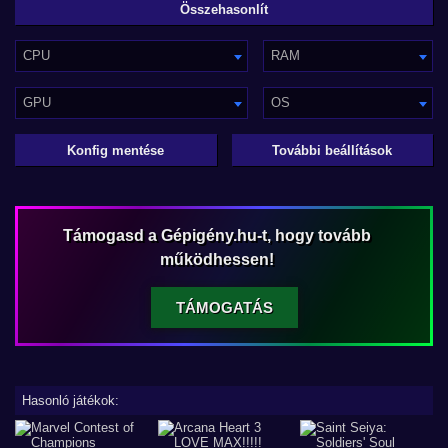
CPU
RAM
GPU
OS
Konfig mentése
További beállítások
Támogasd a Gépigény.hu-t, hogy tovább
működhessen!
TÁMOGATÁS
Hasonló játékok: