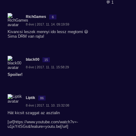
💬 1
RichGames
6
8 éve | 2017. 11. 14. 09:19:59
Kivancsi leszek mennyi ido lessz megtorni 😃
Sima DRM van rajta!
black00
15
8 éve | 2017. 11. 11. 15:58:29
Spoiler!
Liptik
86
8 éve | 2017. 11. 10. 15:32:08
Hát kicsit szaggat az asztalin
[url]https://www.youtube.com/watch?v=-
u1jxYrtSGs&feature=youtu.be[/url]