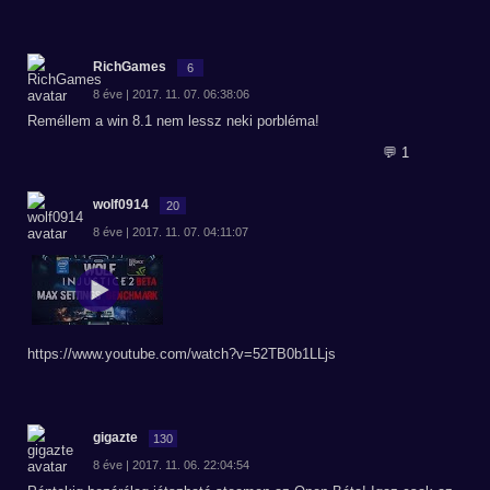
RichGames
6
8 éve | 2017. 11. 07. 06:38:06
Reméllem a win 8.1 nem lessz neki porbléma!
💬 1
wolf0914
20
8 éve | 2017. 11. 07. 04:11:07
https://www.youtube.com/watch?v=52TB0b1LLjs
gigazte
130
8 éve | 2017. 11. 06. 22:04:54