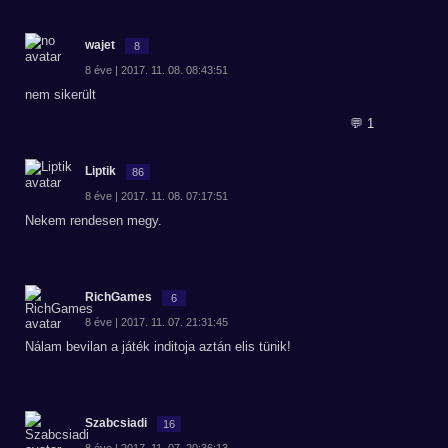
wajet
8
8 éve | 2017. 11. 08. 08:43:51
nem sikerült
💬 1
Liptik
86
8 éve | 2017. 11. 08. 07:17:51
Nekem rendesen megy.
RichGames
6
8 éve | 2017. 11. 07. 21:31:45
Nálam bevilan a játék inditoja aztán elis tünik!
Szabcsiadi
16