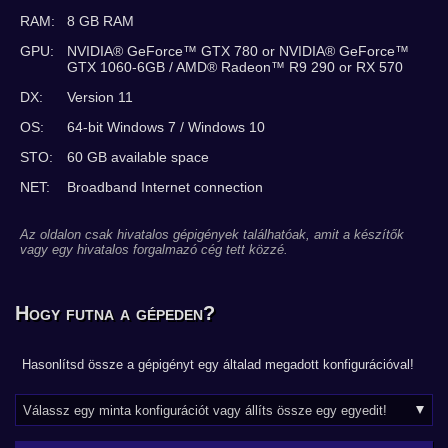
RAM:
8 GB RAM
GPU:
NVIDIA® GeForce™ GTX 780 or NVIDIA® GeForce™
GTX 1060-6GB / AMD® Radeon™ R9 290 or RX 570
DX:
Version 11
OS:
64-bit Windows 7 / Windows 10
STO:
60 GB available space
NET:
Broadband Internet connection
Az oldalon csak hivatalos gépigények találhatóak, amit a készítők
vagy egy hivatalos forgalmazó cég tett közzé.
Hogy futna a gépeden?
Hasonlítsd össze a gépigényt egy általad megadott konfigurációval!