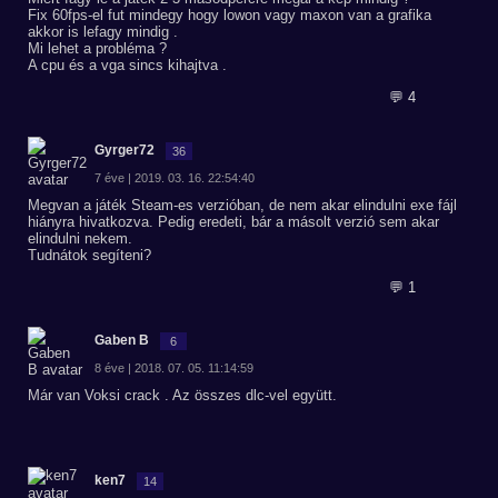
Fix 60fps-el fut mindegy hogy lowon vagy maxon van a grafika
akkor is lefagy mindig .
Mi lehet a probléma ?
A cpu és a vga sincs kihajtva .
💬 4
Gyrger72
36
7 éve | 2019. 03. 16. 22:54:40
Megvan a játék Steam-es verzióban, de nem akar elindulni exe fájl
hiányra hivatkozva. Pedig eredeti, bár a másolt verzió sem akar
elindulni nekem.
Tudnátok segíteni?
💬 1
Gaben B
6
8 éve | 2018. 07. 05. 11:14:59
Már van Voksi crack . Az összes dlc-vel együtt.
ken7
14