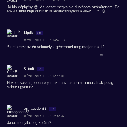
8 éve | 2017. 11. 07. 20:36:13
Jó kis gépigény 😃. Az igazat megvallva durvábbra számítottam. De
így 4K ultra high grafikán is legalacsonyabb a 40-45 FPS 😃.
Liptik
86
8 éve | 2017. 11. 07. 14:46:13
Szerintetek az én valamelyik gépemmel meg merjen rakni?
💬 1
CrimE
25
8 éve | 2017. 11. 07. 13:43:51
Nekem sokkal jobban bejon az iranyitasa mint a mortalnak pedig
szinte ugyan az.
armagedon32
9
8 éve | 2017. 11. 07. 06:58:37
Ja de menyibe fog kerülni?