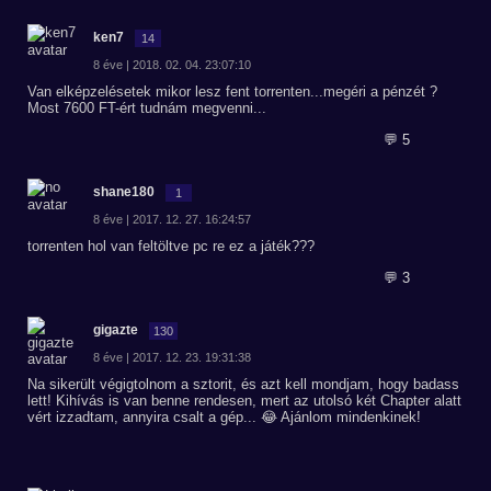
ken7
14
8 éve | 2018. 02. 04. 23:07:10
Van elképzelésetek mikor lesz fent torrenten...megéri a pénzét ?
Most 7600 FT-ért tudnám megvenni...
💬 5
shane180
1
8 éve | 2017. 12. 27. 16:24:57
torrenten hol van feltöltve pc re ez a játék???
💬 3
gigazte
130
8 éve | 2017. 12. 23. 19:31:38
Na sikerült végigtolnom a sztorit, és azt kell mondjam, hogy badass
lett! Kihívás is van benne rendesen, mert az utolsó két Chapter alatt
vért izzadtam, annyira csalt a gép... 😂 Ajánlom mindenkinek!