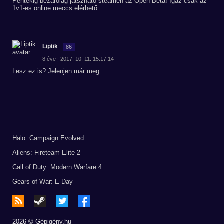
Péntekig bezárólag játszható steamen az Open Béta! Igaz csak az
1v1-es online meccs elérhető.
Liptik
86
8 éve | 2017. 10. 11. 15:17:14
Lesz ez is? Jelenjen már meg.
Halo: Campaign Evolved
Aliens: Fireteam Elite 2
Call of Duty: Modern Warfare 4
Gears of War: E-Day
2026 © Gépigény.hu