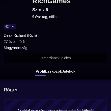
RichGames
Szint: 6
9 éve tag, offline
424 ☀
Deak Richard (Rich)
27 éves, férfi
Magyarország
Ismerősnek jelölés
Profil
Eszközök
Játékok
Rólam
Az oldal ezen része csak a tagok számára látható!