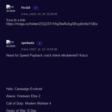
Feri28
7
4 éve | 2022. 01. 29. 15:26:46
Szia itt a link
https://mega.nz/folder/ZSQ23TrY#q29wRoAgSBsyj8zt9aYSBw
opelbakk
1
8 éve | 2017. 11. 12. 14:53:30
Need for Speed Payback crack linket elküldenéd? Köszi.
Halo: Campaign Evolved
Aliens: Fireteam Elite 2
Call of Duty: Modern Warfare 4
Gears of War: E-Day