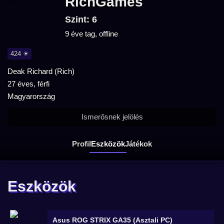
RichGames
Szint: 6
9 éve tag, offline
424 ☀
Deak Richard (Rich)
27 éves, férfi
Magyarország
Ismerősnek jelölés
Profil
Eszközök
Játékok
Eszközök
Asus ROG STRIX GA35 (Asztali PC)