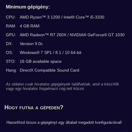
Minimum gépigény:
CPU:
AMD Ryzen™ 3 1200 / Intel® Core™ i5-3330
RAM:
4 GB RAM
GPU:
AMD Radeon™ R7 260X / NVIDIA® GeForce® GT 1030
DX:
Version 9.0c
OS:
Windows® 7 SP1 / 8.1 / 10 64-bit
STO:
16 GB available space
Hang:
DirectX Compatible Sound Card
Az oldalon csak hivatalos gépigények találhatóak, amit a készítők
vagy egy hivatalos forgalmazó cég tett közzé.
Hogy futna a gépeden?
Hasonlítsd össze a gépigényt egy általad megadott konfigurációval!