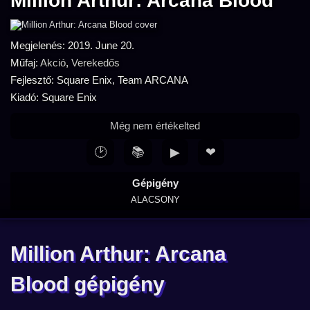
Million Arthur: Arcana Blood
Megjelenés: 2019. June 20.
Műfaj:
Akció
,
Verekedős
Fejlesztő: Square Enix, Team ARCANA
Kiadó: Square Enix
Még nem értékelted
🕑
📚
▶
❤
Gépigény
ALACSONY
Million Arthur: Arcana
Blood gépigény