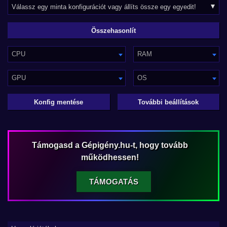
CPU
RAM
GPU
OS
Konfig mentése
További beállítások
Támogasd a Gépigény.hu-t, hogy tovább
működhessen!
TÁMOGATÁS