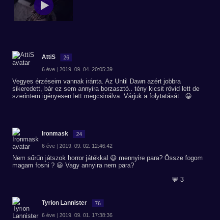
AttiS
26
6 éve | 2019. 09. 04. 20:05:39
Vegyes érzéseim vannak iránta. Az Until Dawn azért jobbra
sikeredett, bár ez sem annyira borzasztó.. tény kicsit rövid lett de
szerintem igényesen lett megcsinálva. Várjuk a folytatását.. 😀
Ironmask
24
6 éve | 2019. 09. 02. 12:46:42
Nem sűrűn játszok horror játékkal 😃 mennyire para? Össze fogom
magam fosni ? 😃 Vagy annyira nem para?
💬 3
Tyrion Lannister
76
6 éve | 2019. 09. 01. 17:38:36