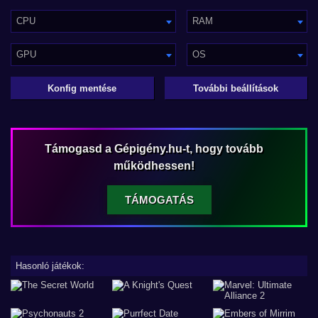
CPU
RAM
GPU
OS
Konfig mentése
További beállítások
Támogasd a Gépigény.hu-t, hogy tovább
működhessen!
TÁMOGATÁS
Hasonló játékok: