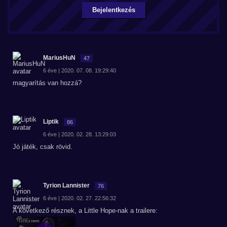
Bejelentkezés
MariusHuN
47
6 éve | 2020. 07. 08. 19:29:40
magyarítás van hozzá?
Liptik
86
6 éve | 2020. 02. 28. 13:29:03
Jó játék, csak rövid.
Tyrion Lannister
76
6 éve | 2020. 02. 27. 22:56:32
A következő résznek, a Little Hope-nak a trailere: