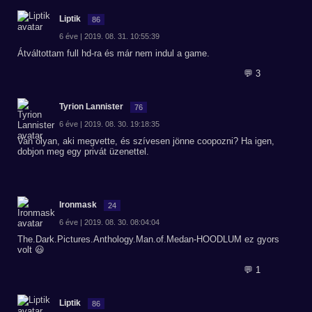
Liptik
86
6 éve | 2019. 08. 31. 10:55:39
Átváltottam full hd-ra és már nem indul a game.
💬 3
Tyrion Lannister
76
6 éve | 2019. 08. 30. 19:18:35
Van olyan, aki megvette, és szívesen jönne coopozni? Ha igen,
dobjon meg egy privát üzenettel.
Ironmask
24
6 éve | 2019. 08. 30. 08:04:04
The.Dark.Pictures.Anthology.Man.of.Medan-HOODLUM ez gyors
volt 😃
💬 1
Liptik
86