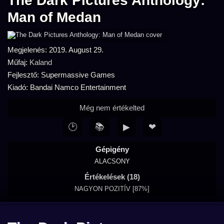
The Dark Pictures Anthology:
Man of Medan
Megjelenés: 2019. August 29.
Műfaj:
Kaland
Fejlesztő: Supermassive Games
Kiadó: Bandai Namco Entertainment
Még nem értékelted
🕑
📚
▶
❤
Gépigény
ALACSONY
Értékelések (18)
NAGYON POZITÍV [87%]