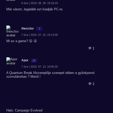
6 éve | 2019. 08. 28. 19:16:19
Már várom, legalább ezt kiadják PC-re.
thexclsv
7
7 éve | 2019. 07. 15. 23:13:05
Mi ez a game? 😲 😲
💬 1
Apor
17
7 éve | 2019. 07. 13. 19:05:20
A Quantum Break főszereplője szerepel ebben a gyilokpornó
szimulátorban ? Menő !
💬 2
Halo: Campaign Evolved