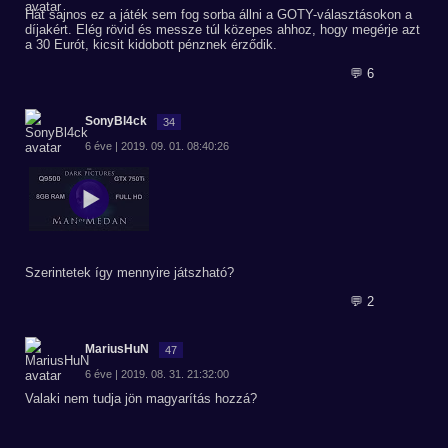
Hát sajnos ez a játék sem fog sorba állni a GOTY-választásokon a
díjakért. Elég rövid és messze túl közepes ahhoz, hogy megérje azt
a 30 Eurót, kicsit kidobott pénznek érződik.
💬 6
SonyBl4ck
34
6 éve | 2019. 09. 01. 08:40:26
Szerintetek így mennyire játszható?
💬 2
MariusHuN
47
6 éve | 2019. 08. 31. 21:32:00
Valaki nem tudja jön magyarítás hozzá?