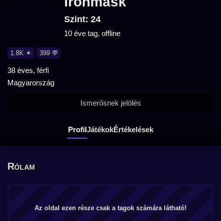
Ironmask
Szint: 24
10 éve tag, offline
1.8K ☀
399 💬
38 éves, férfi
Magyarország
Ismerősnek jelölés
Profil
Játékok
Értékelések
Rólam
Az oldal ezen része csak a tagok számára látható!