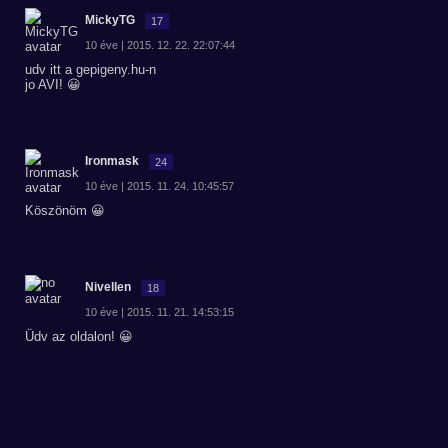
MickyTG
17
10 éve | 2015. 12. 22. 22:07:44
udv itt a gepigeny.hu-n
jo AVI! 😀
Ironmask
24
10 éve | 2015. 11. 24. 10:45:57
Köszönöm 😀
Nivellen
18
10 éve | 2015. 11. 21. 14:53:15
Üdv az oldalon! 😀