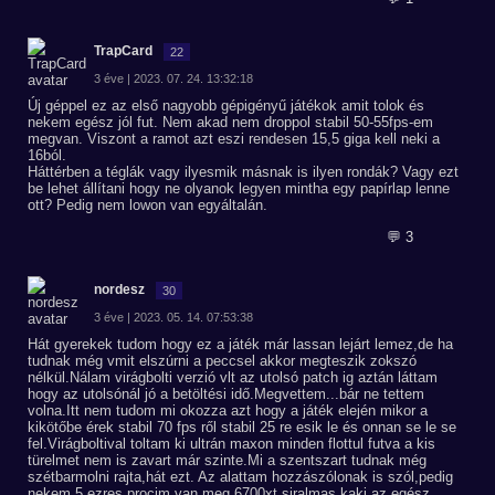
TrapCard
22
3 éve | 2023. 07. 24. 13:32:18
Új géppel ez az első nagyobb gépigényű játékok amit tolok és
nekem egész jól fut. Nem akad nem droppol stabil 50-55fps-em
megvan. Viszont a ramot azt eszi rendesen 15,5 giga kell neki a
16ból.
Háttérben a téglák vagy ilyesmik másnak is ilyen rondák? Vagy ezt
be lehet állítani hogy ne olyanok legyen mintha egy papírlap lenne
ott? Pedig nem lowon van egyáltalán.
💬 3
nordesz
30
3 éve | 2023. 05. 14. 07:53:38
Hát gyerekek tudom hogy ez a játék már lassan lejárt lemez,de ha
tudnak még vmit elszúrni a peccsel akkor megteszik zokszó
nélkül.Nálam virágbolti verzió vlt az utolsó patch ig aztán láttam
hogy az utolsónál jó a betöltési idő.Megvettem...bár ne tettem
volna.Itt nem tudom mi okozza azt hogy a játék elején mikor a
kikötőbe érek stabil 70 fps ről stabil 25 re esik le és onnan se le se
fel.Virágboltival toltam ki ultrán maxon minden flottul futva a kis
türelmet nem is zavart már szinte.Mi a szentszart tudnak még
szétbarmolni rajta,hát ezt. Az alattam hozzászólonak is szól,pedig
nekem 5 ezres procim van meg 6700xt,siralmas kaki az egész.