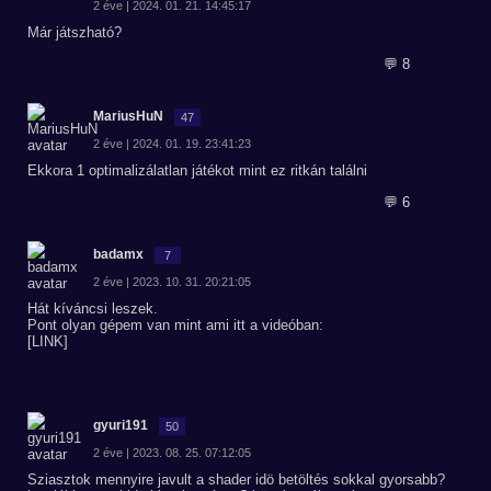
2 éve | 2024. 01. 21. 14:45:17
Már játszható?
💬 8
MariusHuN
47
2 éve | 2024. 01. 19. 23:41:23
Ekkora 1 optimalizálatlan játékot mint ez ritkán találni
💬 6
badamx
7
2 éve | 2023. 10. 31. 20:21:05
Hát kíváncsi leszek.
Pont olyan gépem van mint ami itt a videóban:
[LINK]
gyuri191
50
2 éve | 2023. 08. 25. 07:12:05
Sziasztok mennyire javult a shader idö betöltés sokkal gyorsabb?