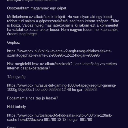
Összeraktam magamnak egy gépet.
Mellékelném az alkatrészek linkjeit. Ha van olyan aki egy kicsit
többet tud nálam a gépösszerakásról segítsen kérem szépen. Előre
is köszi. Valószínűleg más játékoknál is ki rakom ezt a kommentet
ha valakit ez zavar akkor bocsi. Nem nagyon tudom hol kaphatnék
érdemi segítséget.
Gépház
https://www.pcx.hu/kolink-levante-v2-argb-uveg-ablakos-fekete-
szamitogephaz-levante-v2-985996-12-12-ho-gar--985996
Ház megfelelő lesz az alkatrészeknek? Lesz lehetőség vezetékes
internet csatlakoztatásra?
Tápegység
https://www.pcx.hu/asus-tuf-gaming-1000w-tapegyseg-tuf-gaming-
1000g-90ye00s1-b0na00-933928-12-48-ho-gar--933928
Fogalmam sincs táp jó lesz-e?
Hdd tárhely
https://www.pcx.hu/toshiba-3-5-hdd-sata-iii-2tb-5400rpm-128mb-
cache-hdwd220uzsva-881780-12-12-ho-gar--881780