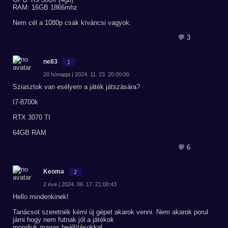
RAM: 16GB 1866mhz
Nem cél a 1080p csak kíváncsi vagyok.
💬 3
ne83
1
20 hónapja | 2024. 11. 23. 20:00:00
Sziasztok van esélyem a játék játszására?
I7-8700k
RTX 3070 TI
64GB RAM
💬 6
Keoma
2
2 éve | 2024. 06. 17. 21:00:43
Hello mindenkinek!
Tanácsot szeretnék kérni új gépet akarok venni. Nem akarok porul
járni hogy nem futnak jól a játékok
mondjuk magas beállításokkal.