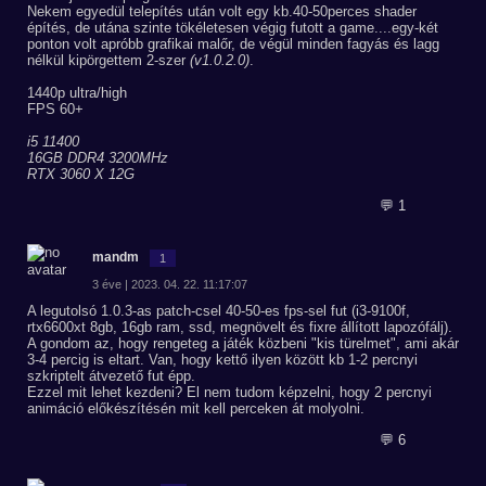
Nekem egyedül telepítés után volt egy kb.40-50perces shader
építés, de utána szinte tökéletesen végig futott a game....egy-két
ponton volt apróbb grafikai malőr, de végül minden fagyás és lagg
nélkül kipörgettem 2-szer
(v1.0.2.0)
.
1440p ultra/high
FPS 60+
i5 11400
16GB DDR4 3200MHz
RTX 3060 X 12G
💬 1
mandm
1
3 éve | 2023. 04. 22. 11:17:07
A legutolsó 1.0.3-as patch-csel 40-50-es fps-sel fut (i3-9100f,
rtx6600xt 8gb, 16gb ram, ssd, megnövelt és fixre állított lapozófálj).
A gondom az, hogy rengeteg a játék közbeni "kis türelmet", ami akár
3-4 percig is eltart. Van, hogy kettő ilyen között kb 1-2 percnyi
szkriptelt átvezető fut épp.
Ezzel mit lehet kezdeni? El nem tudom képzelni, hogy 2 percnyi
animáció előkészítésén mit kell perceken át molyolni.
💬 6