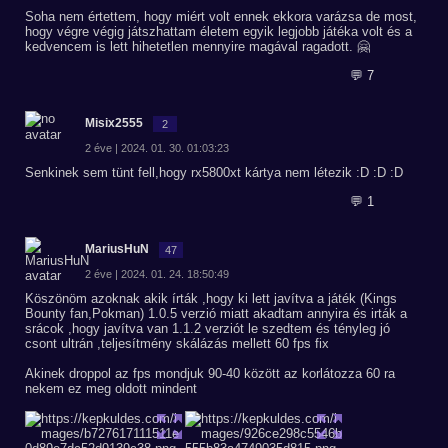
Soha nem értettem, hogy miért volt ennek ekkora varázsa de most,
hogy végre végig játszhattam életem egyik legjobb játéka volt és a
kedvencem is lett hihetetlen mennyire magával ragadott. 🤗
💬 7
Misix2555
2
2 éve | 2024. 01. 30. 01:03:23
Senkinek sem tünt fell,hogy rx5800xt kártya nem létezik :D :D :D
💬 1
MariusHuN
47
2 éve | 2024. 01. 24. 18:50:49
Köszönöm azoknak akik írták ,hogy ki lett javítva a játék (Kings
Bounty fan,Pokman) 1.0.5 verzió miatt akadtam annyira és irták a
srácok ,hogy javítva van 1.1.2 verziót le szedtem és tényleg jó
csont ultrán ,teljesítmény skálázás mellett 60 fps fix
Akinek droppol az fps mondjuk 90-40 között az korlátozza 60 ra
nekem ez meg oldott mindent