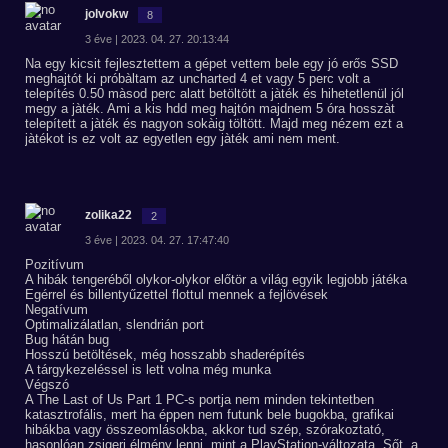
jolvokw
8
3 éve | 2023. 04. 27. 20:13:44
Na egy kicsit fejlesztettem a gépet vettem bele egy jó erős SSD
meghajtót ki próbàltam az uncharted 4 et vagy 5 perc volt a
telepítés 0.50 màsod perc alatt betöltött a jàték és hihetetlenül jól
megy a jàték. Ami a kis hdd meg hajtón majdnem 5 óra hosszàt
telepített a jàték és nagyon sokàig töltött. Majd meg nézem ezt a
jàtékot is ez volt az egyetlen egy jàték ami nem ment.
zolika22
2
3 éve | 2023. 04. 27. 17:47:40
Pozitívum
A hibák tengeréből olykor-olykor előtör a világ egyik legjobb játéka
Egérrel és billentyűzettel flottul mennek a fejlövések
Negatívum
Optimalizálatlan, slendrián port
Bug hátán bug
Hosszú betöltések, még hosszabb shaderépítés
A tárgykezeléssel is lett volna még munka
Végszó
A The Last of Us Part 1 PC-s portja nem minden tekintetben
katasztrofális, mert ha éppen nem futunk bele bugokba, grafikai
hibákba vagy összeomlásokba, akkor tud szép, szórakoztató,
hasonlóan zsigeri élmény lenni, mint a PlayStation-változata. Sőt, a