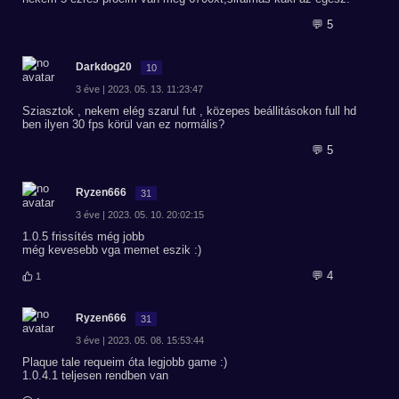
💬 5
Darkdog20
10
3 éve | 2023. 05. 13. 11:23:47
Sziasztok , nekem elég szarul fut , közepes beállitásokon full hd
ben ilyen 30 fps körül van ez normális?
💬 5
Ryzen666
31
3 éve | 2023. 05. 10. 20:02:15
1.0.5 frissítés még jobb
még kevesebb vga memet eszik :)
💬 4
1
Ryzen666
31
3 éve | 2023. 05. 08. 15:53:44
Plaque tale requeim óta legjobb game :)
1.0.4.1 teljesen rendben van