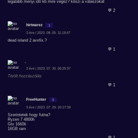
legalább menyi idö kb mire végez? köszi a válaszokat
💬 2
hirtwarez
1
3 éve | 2023. 08. 05. 11:19:47
dead island 2 avxfix.?
💬 1
-
3 éve | 2023. 07. 30. 06:25:37
Törölt hozzászólás
💬 1
FreeHunter
3
3 éve | 2023. 07. 29. 20:17:39
Szerintetek hogy futna?
Ryzen 7 4800h
Gtx 1660ti
16GB ram
💬 1