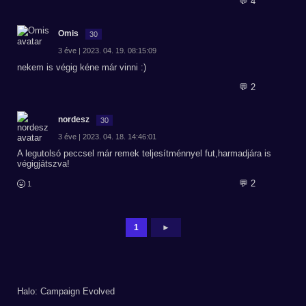
💬 4
Omis
30
3 éve | 2023. 04. 19. 08:15:09
nekem is végig kéne már vinni :)
💬 2
nordesz
30
3 éve | 2023. 04. 18. 14:46:01
A legutolsó peccsel már remek teljesítménnyel fut,harmadjára is
végigjátszva!
💬 2
1
1
►
Halo: Campaign Evolved