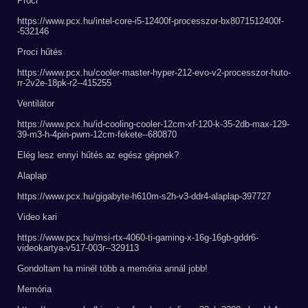
Proci
https://www.pcx.hu/intel-core-i5-12400f-processzor-bx8071512400f-
-532146
Proci hűtés
https://www.pcx.hu/cooler-master-hyper-212-evo-v2-processzor-huto-
rr-2v2e-18pk-r2--415255
Ventilátor
https://www.pcx.hu/id-cooling-cooler-12cm-xf-120-k-35-2db-max-129-
39-m3-h-4pin-pwm-12cm-fekete--680870
Elég lesz ennyi hűtés az egész gépnek?
Alaplap
https://www.pcx.hu/gigabyte-h610m-s2h-v3-ddr4-alaplap-397727
Video kari
https://www.pcx.hu/msi-rtx-4060-ti-gaming-x-16g-16gb-gddr6-
videokartya-v517-003r--329113
Gondoltam ha minél több a memória annál jobb!
Memória