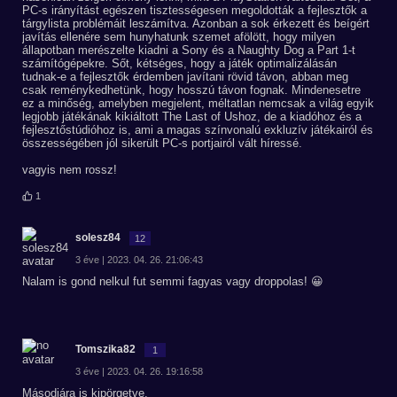
PC-s irányítást egészen tisztességesen megoldották a fejlesztők a
tárgylista problémáit leszámítva. Azonban a sok érkezett és beígért
javítás ellenére sem hunyhatunk szemet afölött, hogy milyen
állapotban merészelte kiadni a Sony és a Naughty Dog a Part 1-t
számítógépekre. Sőt, kétséges, hogy a játék optimalizálásán
tudnak-e a fejlesztők érdemben javítani rövid távon, abban meg
csak reménykedhetünk, hogy hosszú távon fognak. Mindenesetre
ez a minőség, amelyben megjelent, méltatlan nemcsak a világ egyik
legjobb játékának kikiáltott The Last of Ushoz, de a kiadóhoz és a
fejlesztőstúdióhoz is, ami a magas színvonalú exkluzív játékairól és
összességében jól sikerült PC-s portjairól vált híressé.
vagyis nem rossz!
1
solesz84
12
3 éve | 2023. 04. 26. 21:06:43
Nalam is gond nelkul fut semmi fagyas vagy droppolas! 😀
Tomszika82
1
3 éve | 2023. 04. 26. 19:16:58
Másodjára is kipörgetve.