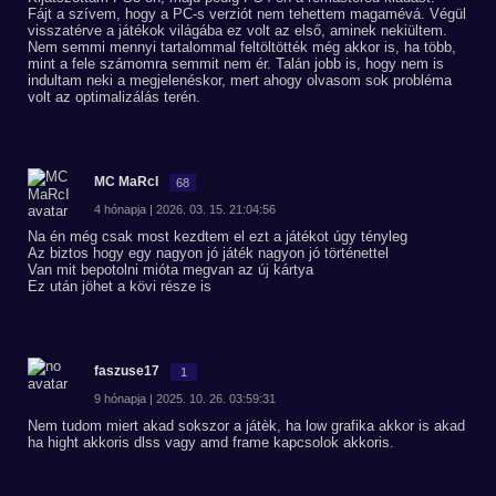
Fájt a szívem, hogy a PC-s verziót nem tehettem magamévá. Végül
visszatérve a játékok világába ez volt az első, aminek nekiültem.
Nem semmi mennyi tartalommal feltöltötték még akkor is, ha több,
mint a fele számomra semmit nem ér. Talán jobb is, hogy nem is
indultam neki a megjelenéskor, mert ahogy olvasom sok probléma
volt az optimalizálás terén.
MC MaRcI
68
4 hónapja | 2026. 03. 15. 21:04:56
Na én még csak most kezdtem el ezt a játékot úgy tényleg
Az biztos hogy egy nagyon jó játék nagyon jó történettel
Van mit bepotolni mióta megvan az új kártya
Ez után jöhet a kövi része is
faszuse17
1
9 hónapja | 2025. 10. 26. 03:59:31
Nem tudom miert akad sokszor a játèk, ha low grafika akkor is akad
ha hight akkoris dlss vagy amd frame kapcsolok akkoris.