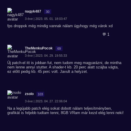
nagyk487
30
3 éve | 2023. 05. 01. 18:03:47
fps droppok még mindig vannak nálam úgyhogy még várok xd
💬 1
TheMenkuPocok
69
3 éve | 2023. 04. 29. 19:55:33
Új patch-el itt is jobban fut, nem tudom meg magyarázni, de mintha
nem lenne annyi stutter. A shader-t kb. 20 perc alatt szájba vágta,
ez előtt pedig kb. 45 perc volt. Javult a helyzet.
zsolo
103
3 éve | 2023. 04. 27. 22:06:04
Na a legújabb patch elég sokat dobott nálam teljesítményben,
grafikát is feljebb tudtam tenni, 8GB VRam már kezd elég lenni neki!