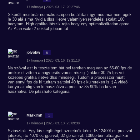
17 hónapja | 2025. 03. 17. 20:27:46
Sikerült mostmár normális szépen be àllítani így mostmár nem ugrik
le 30 alá sima Nvidia dlss illetve valamilyen rendelési skàlàt 100
hagytam. High grafika.látszik rajta hogy egy optimalizáltatlan game.
Az Alan wake 2 sokkal jobban fut.
jolvokw
8
17 hónapja | 2025. 03. 16. 19:21:18
Na szóval ezt is teszteltem hàt bel tereken meg van az 55-60 fps de
amikor el vittem a nagy esős vàrosi részig :) akkor 30-25 fps volt..
közepes grafika illetve dlss minőségi. Tudom a processzor miatt
van ennyi fps de ki tudtam sajtolni 40 fps-t külrereken is :) A videó
kártya az alig van ki használva a proci az 85-90%-ba ki van
használva. De jàtszható kategória.
Marklmn
1
17 hónapja | 2025. 03. 13. 23:09:38
Sziasztok. Egy kis segítséget szeretnék kérni. I5-12400f-es procival
játszok, rtx 4070 oc gpu-val, 32 gb ram-al. 1080p-ben ultra grafikai