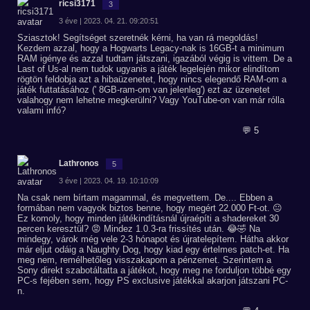
ricsi3171
3
3 éve | 2023. 04. 21. 09:20:51
Sziasztok! Segítséget szeretnék kérni, ha van rá megoldás!
Kezdem azzal, hogy a Hogwarts Legacy-nak is 16GB-t a minimum
RAM igénye és azzal tudtam játszani, igazából végig is vittem. De a
Last of Us-al nem tudok ugyanis a játék legelején mikor elindítom
rögtön feldobja azt a hibaüzenetet, hogy nincs elegendő RAM-om a
játék futtatásához (' 8GB-ram-om van jelenleg') ezt az üzenetet
valahogy nem lehetne megkerülni? Vagy YouTube-on van már rólla
valami infó?
💬 5
Lathronos
5
3 éve | 2023. 04. 19. 10:10:09
Na csak nem bírtam magammal, és megvettem. De.... Ebben a
formában nem vagyok biztos benne, hogy megért 22.000 Ft-ot. 😐
Ez komoly, hogy minden játékindításnál újraépíti a shadereket 30
percen keresztül? 😡 Mindez 1.0.3-ra frissítés után. 😂🤣 Na
mindegy, várok még vele 2-3 hónapot és újratelepítem. Hátha akkor
már eljut odáig a Naughty Dog, hogy kiad egy értelmes patch-et. Ha
meg nem, remélhetőleg visszakapom a pénzemet. Szerintem a
Sony direkt szabotáltatta a játékot, hogy meg ne forduljon többé egy
PC-s fejében sem, hogy PS exclusive játékkal akarjon játszani PC-
n.