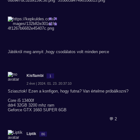
Játékról meg annyit ,hogy csodálatos volt minden perce
Kisflambi
1
2 éve | 2024. 01. 23. 20:37:10
Sziasztok! Ezen a konfigon, hogy futna? Van értelme próbálkozni?
Core i5 13400f
ddr4 32GB 3200 mhz ram
Geforce GTX 1660 SUPER 6GB
💬 2
Liptik
86