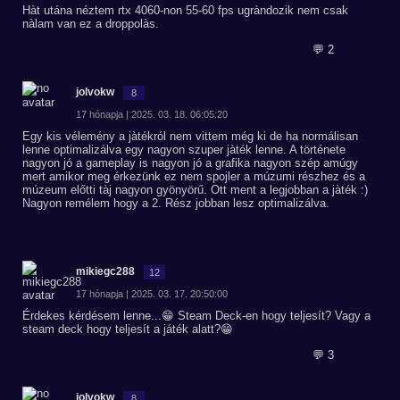
Hàt utána néztem rtx 4060-non 55-60 fps ugràndozik nem csak
nàlam van ez a droppolàs.
💬 2
jolvokw
8
17 hónapja | 2025. 03. 18. 06:05:20
Egy kis vélemény a jàtékról nem vittem még ki de ha normálisan
lenne optimalizálva egy nagyon szuper jàték lenne. A története
nagyon jó a gameplay is nagyon jó a grafika nagyon szép amúgy
mert amikor meg érkezünk ez nem spojler a múzumi részhez és a
múzeum előtti tàj nagyon gyönyörű. Ott ment a legjobban a jàték :)
Nagyon remélem hogy a 2. Rész jobban lesz optimalizálva.
mikiegc288
12
17 hónapja | 2025. 03. 17. 20:50:00
Érdekes kérdésem lenne...😁 Steam Deck-en hogy teljesít? Vagy a
steam deck hogy teljesít a játék alatt?😁
💬 3
jolvokw
8