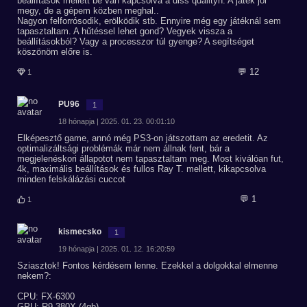
beállítások mellett be van kapcsolva a dlss qualityn. A játék jól
megy, de a gépem közben meghal..
Nagyon felforrósodik, erölködik stb. Ennyire még egy játéknál sem
tapasztaltam. A hűtéssel lehet gond? Vegyek vissza a
beállításokból? Vagy a processzor túl gyenge? A segítséget
köszönöm előre is.
💬 12
1
PU96
1
18 hónapja | 2025. 01. 23. 00:01:10
Elképesztő game, annó még PS3-on játszottam az eredetit. Az
optimalizáltsági problémák már nem állnak fent, bár a
megjelenéskori állapotot nem tapasztaltam meg. Most kiválóan fut,
4k, maximális beállítások és fullos Ray T. mellett, kikapcsolva
minden felskálázási cuccot
💬 1
1
kismecsko
1
19 hónapja | 2025. 01. 12. 16:20:59
Sziasztok! Fontos kérdésem lenne. Ezekkel a dolgokkal elmenne
nekem?:
CPU: FX-6300
GPU: R9 380X (4gb)