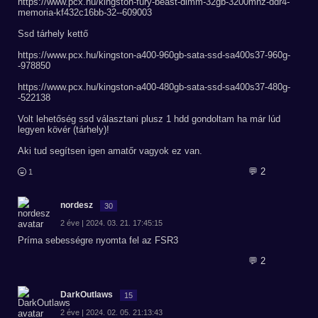
https://www.pcx.hu/kingston-fury-beast-dimm-32gb-3200mhz-ddr4-
memoria-kf432c16bb-32--609003
Ssd tárhely kettő
https://www.pcx.hu/kingston-a400-960gb-sata-ssd-sa400s37-960g-
-978850
https://www.pcx.hu/kingston-a400-480gb-sata-ssd-sa400s37-480g-
-522138
Volt lehetőség ssd választani plusz 1 hdd gondoltam ha már lúd
legyen kövér (tárhely)!
Aki tud segítsen igen amatőr vagyok ez van.
💬 2
1
nordesz
30
2 éve | 2024. 03. 21. 17:45:15
Príma sebességre nyomta fel az FSR3
💬 2
DarkOutlaws
15
2 éve | 2024. 02. 05. 21:13:43