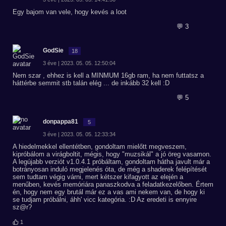
Egy bajom van vele, hogy kevés a loot
💬 3
GodSie
18
3 éve | 2023. 05. 05. 12:50:04
Nem szar , ehhez is kell a MINMUM 16gb ram, ha nem futtatsz a
háttérbe semmit stb talán elég ... de inkább 32 kell :D
💬 5
donpappa81
5
3 éve | 2023. 05. 05. 12:33:34
A hiedelmekkel ellentétben, gondoltam mielőtt megveszem,
kipróbálom a virágboltit, mégis, hogy "muzsikál" a jó öreg vasamon.
A legújabb verziót v1.0.4.1 próbáltam, gondoltam hátha javult már a
botrányosan induló megjelenés óta, de még a shaderek felépítését
sem tudtam végig várni, mert kétszer kifagyott az elején a
menűben, kevés memóriára panaszkodva a feladatkezelőben. Értem
én, hogy nem egy brutál már ez a vas ami nekem van, de hogy ki
se tudjam próbálni, áhh' vicc kategória. :D Az eredeti is ennyire
sz@r?
1