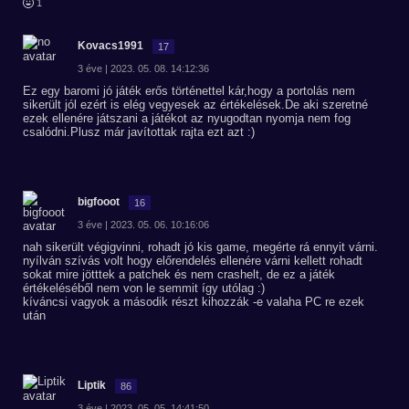
1
Kovacs1991
17
3 éve | 2023. 05. 08. 14:12:36
Ez egy baromi jó játék erős történettel kár,hogy a portolás nem
sikerült jól ezért is elég vegyesek az értékelések.De aki szeretné
ezek ellenére játszani a játékot az nyugodtan nyomja nem fog
csalódni.Plusz már javítottak rajta ezt azt :)
bigfooot
16
3 éve | 2023. 05. 06. 10:16:06
nah sikerült végigvinni, rohadt jó kis game, megérte rá ennyit várni.
nyílván szívás volt hogy előrendelés ellenére várni kellett rohadt
sokat mire jötttek a patchek és nem crashelt, de ez a játék
értékeléséből nem von le semmit így utólag :)
kíváncsi vagyok a második részt kihozzák -e valaha PC re ezek
után
Liptik
86
3 éve | 2023. 05. 05. 14:41:50