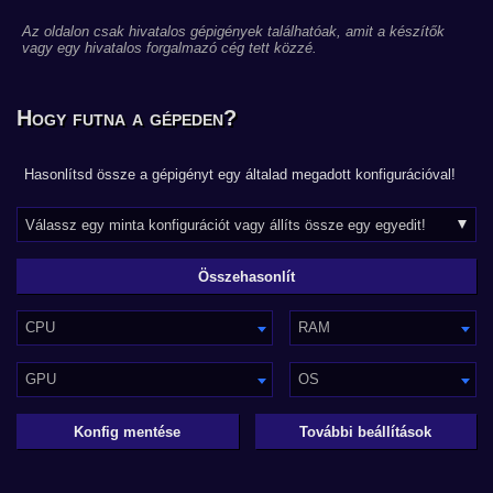
Az oldalon csak hivatalos gépigények találhatóak, amit a készítők
vagy egy hivatalos forgalmazó cég tett közzé.
Hogy futna a gépeden?
Hasonlítsd össze a gépigényt egy általad megadott konfigurációval!
CPU
RAM
GPU
OS
Konfig mentése
További beállítások