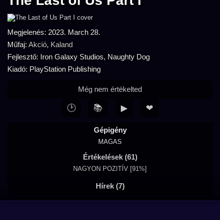
The Last of Us Part I
Megjelenés: 2023. March 28.
Műfaj:
Akció
,
Kaland
Fejlesztő: Iron Galaxy Studios, Naughty Dog
Kiadó: PlayStation Publishing
Még nem értékelted
🕑
📚
▶
❤
Gépigény
MAGAS
Értékelések (61)
NAGYON POZITÍV [91%]
Hírek (7)