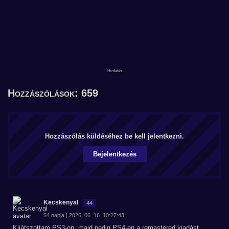
Hozzászólások: 659
Hozzászólás küldéséhez be kell jelentkezni.
Bejelentkezés
Kecskenyal
44
54 napja | 2026. 06. 16. 10:27:43
Kijátszottam PS3-on, majd pedig PS4-en a remastered kiadást.