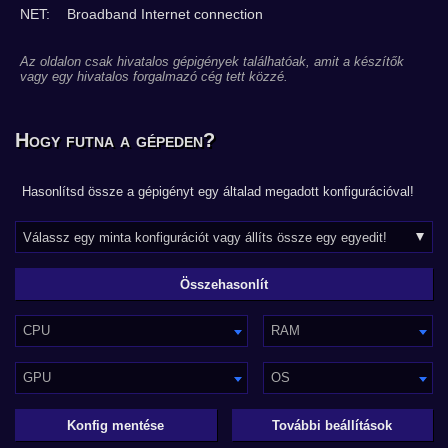
NET:
Broadband Internet connection
Az oldalon csak hivatalos gépigények találhatóak, amit a készítők
vagy egy hivatalos forgalmazó cég tett közzé.
Hogy futna a gépeden?
Hasonlítsd össze a gépigényt egy általad megadott konfigurációval!
CPU
RAM
GPU
OS
Konfig mentése
További beállítások