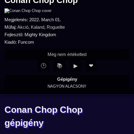
Conan Chop Chop
Megjelenés: 2022. March 01.
Műfaj:
Akció
,
Kaland
,
Roguelite
Fejlesztő: Mighty Kingdom
Kiadó: Funcom
Még nem értékelted
🕑
📚
▶
❤
Gépigény
NAGYON ALACSONY
Conan Chop Chop
gépigény