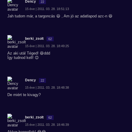
Dency
22
15 éve | 2011. 03. 28. 18:51:13
Jah tudom már, a targoncás 😃 , Am jó az adatlapod azc-n 😆
berki_zsolt
62
15 éve | 2011. 03. 28. 18:49:25
Az aki utál Téged! 😆ddd
Így tudnod kell! 😊
Dency
22
15 éve | 2011. 03. 28. 18:48:38
De miért te kivagy?
berki_zsolt
62
15 éve | 2011. 03. 28. 18:46:39
Akkor bannollak! 😂😂