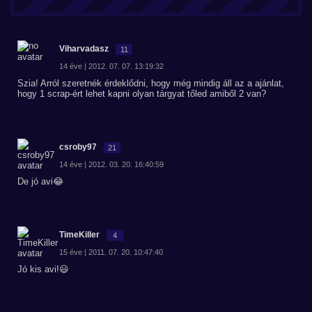
Viharvadasz
11
14 éve | 2012. 07. 07. 13:19:32
Szia! Arról szeretnék érdeklődni, hogy még mindig áll az a ajánlat,
hogy 1 scrap-ért lehet kapni olyan tárgyat tőled amiből 2 van?
csroby97
21
14 éve | 2012. 03. 20. 16:40:59
De jó avi😂
TimeKiller
4
15 éve | 2011. 07. 20. 10:47:40
Jó kis avi!😃