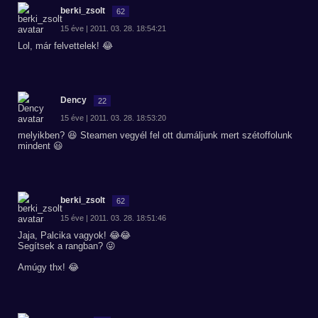
berki_zsolt
62
15 éve | 2011. 03. 28. 18:54:21
Lol, már felvettelek! 😂
Dency
22
15 éve | 2011. 03. 28. 18:53:20
melyikben? 😆 Steamen vegyél fel ott dumáljunk mert szétoffolunk
mindent 😃
berki_zsolt
62
15 éve | 2011. 03. 28. 18:51:46
Jaja, Palcika vagyok! 😂😂
Segítsek a rangban? 😜
Amúgy thx! 😂