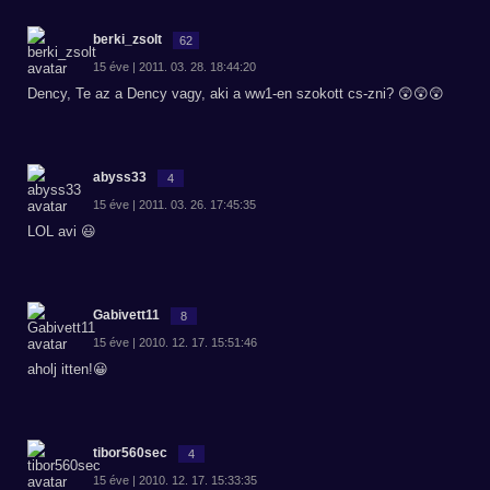
berki_zsolt
62
15 éve | 2011. 03. 28. 18:44:20
Dency, Te az a Dency vagy, aki a ww1-en szokott cs-zni? 😲😲😲
abyss33
4
15 éve | 2011. 03. 26. 17:45:35
LOL avi 😃
Gabivett11
8
15 éve | 2010. 12. 17. 15:51:46
aholj itten!😀
tibor560sec
4
15 éve | 2010. 12. 17. 15:33:35