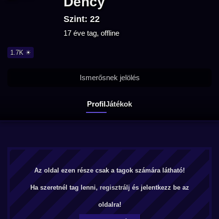
Dency
Szint: 22
17 éve tag, offline
1.7K ☀
Ismerősnek jelölés
Profil
Játékok
Az oldal ezen része csak a tagok számára látható!
Ha szeretnél tag lenni,
regisztrálj
és jelentkezz be az
oldalra!