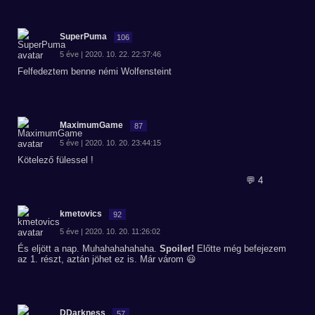
SuperPuma
106
5 éve | 2020. 10. 22. 22:37:46
Felfedeztem benne némi Wolfensteint
MaximumGame
87
5 éve | 2020. 10. 20. 23:44:15
Kötelező fülessel !
💬 4
kmetovics
92
5 éve | 2020. 10. 20. 11:26:02
És eljött a nap. Muhahahahahaha.
Spoiler!
Előtte még befejezem
az 1. részt, aztán jöhet ez is. Már várom 😃
DDarkness
57