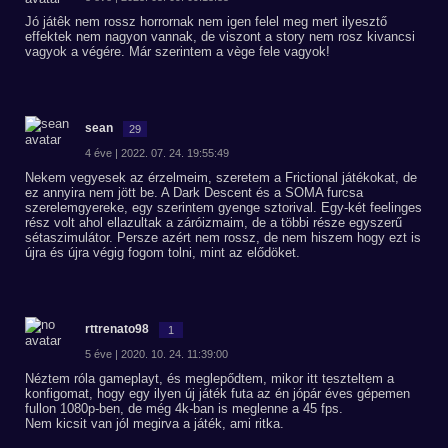
Jó játêk nem rossz horrornak nem igen felel meg mert ilyesztő
effektek nem nagyon vannak, de viszont a story nem rosz kivancsi
vagyok a végére. Már szerintem a vège fele vagyok!
sean
29
4 éve | 2022. 07. 24. 19:55:49
Nekem vegyesek az érzelmeim, szeretem a Frictional játékokat, de
ez annyira nem jött be. A Dark Descent és a SOMA furcsa
szerelemgyereke, egy szerintem gyenge sztorival. Egy-két feelinges
rész volt ahol ellazultak a záróizmaim, de a többi része egyszerű
sétaszimulátor. Persze azért nem rossz, de nem hiszem hogy ezt is
újra és újra végig fogom tolni, mint az elődöket.
rttrenato98
1
5 éve | 2020. 10. 24. 11:39:00
Néztem róla gameplayt, és meglepődtem, mikor itt teszteltem a
konfigomat, hogy egy ilyen új játék futa az én jópár éves gépemen
fullon 1080p-ben, de még 4k-ban is meglenne a 45 fps.
Nem kicsit van jól megirva a játék, ami ritka.