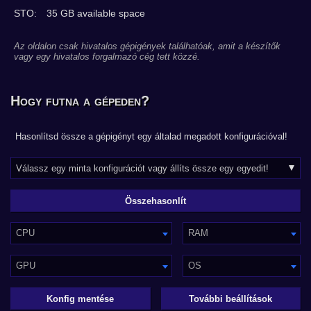
STO:
35 GB available space
Az oldalon csak hivatalos gépigények találhatóak, amit a készítők
vagy egy hivatalos forgalmazó cég tett közzé.
Hogy futna a gépeden?
Hasonlítsd össze a gépigényt egy általad megadott konfigurációval!
CPU
RAM
GPU
OS
Konfig mentése
További beállítások