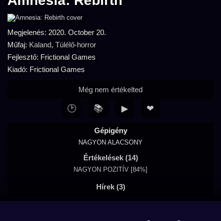
Amnesia: Rebirth
Megjelenés: 2020. October 20.
Műfaj:
Kaland
,
Túlélő-horror
Fejlesztő: Frictional Games
Kiadó: Frictional Games
Még nem értékelted
🕑
📚
▶
❤
Gépigény
NAGYON ALACSONY
Értékelések (14)
NAGYON POZITÍV [84%]
Hírek (3)