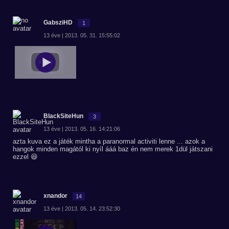
GabsziHD
1
13 éve | 2013. 05. 31. 15:55:02
BlackSiteHun
3
13 éve | 2013. 05. 16. 14:21:06
azta kuva ez a játék mintha a paranormal activiti lenne ... azok a
hangok minden magától ki nyíl ááá baz én nem merek 1dül játszani
ezzel 😆
xnandor
14
13 éve | 2013. 05. 14. 23:52:30