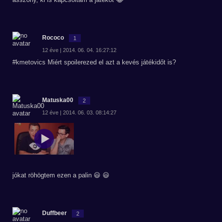
Rococo
1
12 éve | 2014. 06. 04. 16:27:12
#kmetovics Miért spoilerezed el azt a kevés játékidőt is?
Matuska00
2
12 éve | 2014. 06. 03. 08:14:27
jókat röhögtem ezen a palin 😃 😃
Duffbeer
2