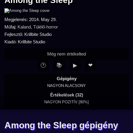
Among the Sleep
Megjelenés: 2014. May 29.
Műfaj:
Kaland
,
Túlélő-horror
Fejlesztő: Krillbite Studio
Kiadó: Krillbite Studio
Még nem értékelted
🕑
📚
▶
❤
Gépigény
NAGYON ALACSONY
Értékelések (32)
NAGYON POZITÍV [80%]
Among the Sleep gépigény