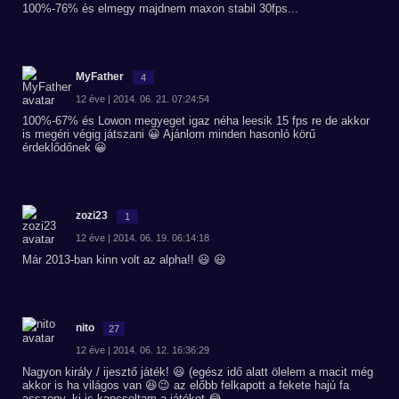
100%-76% és elmegy majdnem maxon stabil 30fps...
MyFather
4
12 éve | 2014. 06. 21. 07:24:54
100%-67% és Lowon megyeget igaz néha leesik 15 fps re de akkor
is megéri végig játszani 😀 Ajánlom minden hasonló körű
érdeklődőnek 😀
zozi23
1
12 éve | 2014. 06. 19. 06:14:18
Már 2013-ban kinn volt az alpha!! 😃 😃
nito
27
12 éve | 2014. 06. 12. 16:36:29
Nagyon király / ijesztő játék! 😃 (egész idő alatt ölelem a macit még
akkor is ha világos van 😆😉 az előbb felkapott a fekete hajú fa
asszony, ki is kapcsoltam a játékot 😂