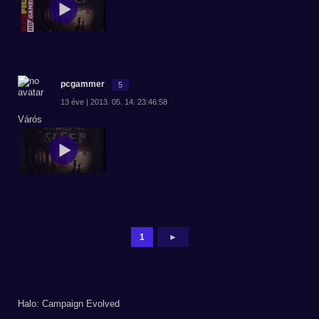
pcgammer
5
13 éve | 2013. 05. 14. 23:46:58
Várós
1
►
Halo: Campaign Evolved