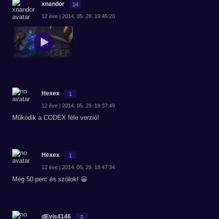
xnandor
14
12 éve | 2014. 05. 29. 19:45:20
Hexex
1
12 éve | 2014. 05. 29. 19:37:49
Működik a CODEX féle verzió!
Hexex
1
12 éve | 2014. 05. 29. 18:47:34
Még 50 perc és szólok! 😀
dEvis4146
2