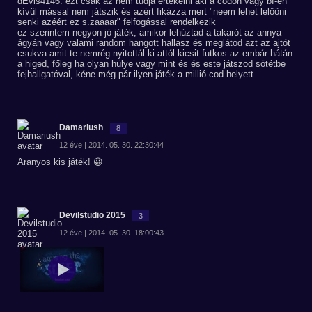
dEvis4146: ezt csak az nem tudja értékelni aki a codon vagy bf-en
kívül mással nem játszik és azért fikázza mert "neem lehet lelőőni
senki azéért ez s.zaaaar" felfogással rendelkezik
ez szerintem negyon jó játék, amikor lehúztad a takarót az annya
ágyán vagy valami random hangott hallasz és meglátod azt az ajtót
csukva amit te nemrég nyitottál ki attól kicsit futkos az embár hátán
a higed, főleg ha olyan hülye vagy mint és és este játszod sötétbe
fejhallgatóval, kéne még pár ilyen játék a millió cod helyett
Damariush
8
12 éve | 2014. 05. 30. 22:30:44
Aranyos kis játék! 😀
Devilstudio 2015
3
12 éve | 2014. 05. 30. 18:00:43