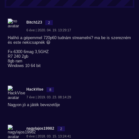
Bitch123
2
6 éve | 2020. 04. 19. 13:29:17
Halihó a gépemmel 720p60 tudnám streamelni? ma be is szerezném
és este nekicsapnék 😃
Fx-6300 6mag 3,5GHZ
R7 240 2gb
8gb ram
Windows 10 64 bit
HackVise
8
7 éve | 2019. 03. 23. 08:14:29
Nagyon jó a játék bevezetője
nagylajos19982
2
8 éve | 2018. 03. 15. 13:24:41