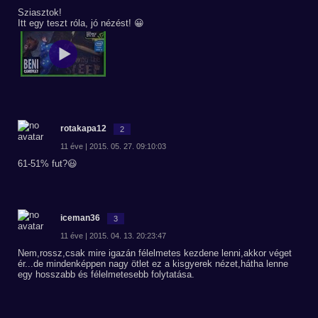
Sziasztok!
Itt egy teszt róla, jó nézést! 😀
rotakapa12
2
11 éve | 2015. 05. 27. 09:10:03
61-51% fut?😃
iceman36
3
11 éve | 2015. 04. 13. 20:23:47
Nem,rossz,csak mire igazán félelmetes kezdene lenni,akkor véget
ér...de mindenképpen nagy ötlet ez a kisgyerek nézet,hátha lenne
egy hosszabb és félelmetesebb folytatása.