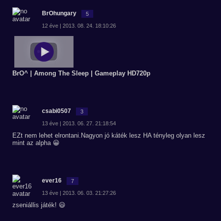
BrOhungary
5
12 éve | 2013. 08. 24. 18:10:26
BrO^ | Among The Sleep | Gameplay HD720p
csabi0507
3
13 éve | 2013. 06. 27. 21:18:54
EZt nem lehet elrontani.Nagyon jó káték lesz HA tényleg olyan lesz
mint az alpha 😀
ever16
7
13 éve | 2013. 06. 03. 21:27:26
zseniállis játék! 😃