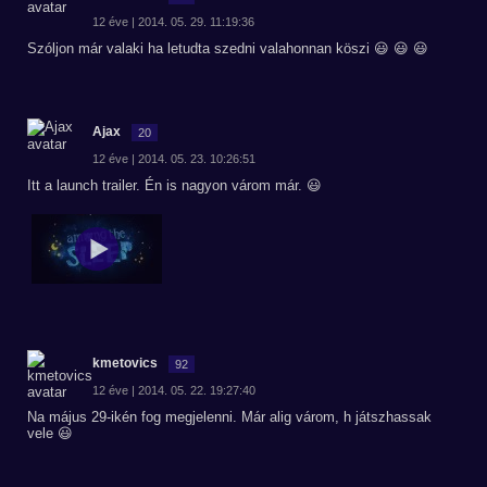
12 éve | 2014. 05. 29. 11:19:36
Szóljon már valaki ha letudta szedni valahonnan köszi 😃 😃 😃
Ajax
20
12 éve | 2014. 05. 23. 10:26:51
Itt a launch trailer. Én is nagyon várom már. 😃
kmetovics
92
12 éve | 2014. 05. 22. 19:27:40
Na május 29-ikén fog megjelenni. Már alig várom, h játszhassak
vele 😃