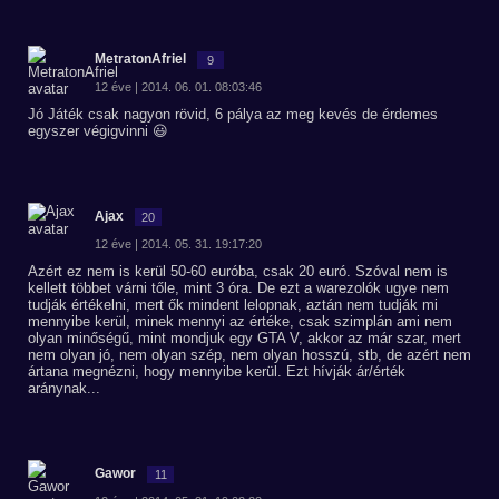
MetratonAfriel
9
12 éve | 2014. 06. 01. 08:03:46
Jó Játék csak nagyon rövid, 6 pálya az meg kevés de érdemes
egyszer végigvinni 😃
Ajax
20
12 éve | 2014. 05. 31. 19:17:20
Azért ez nem is kerül 50-60 euróba, csak 20 euró. Szóval nem is
kellett többet várni tőle, mint 3 óra. De ezt a warezolók ugye nem
tudják értékelni, mert ők mindent lelopnak, aztán nem tudják mi
mennyibe kerül, minek mennyi az értéke, csak szimplán ami nem
olyan minőségű, mint mondjuk egy GTA V, akkor az már szar, mert
nem olyan jó, nem olyan szép, nem olyan hosszú, stb, de azért nem
ártana megnézni, hogy mennyibe kerül. Ezt hívják ár/érték
aránynak...
Gawor
11