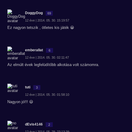
DoggyDog
69
12 éve | 2014. 05. 30. 15:19:57
Ez nagyon tetszik , ötletes kis játék 😀
emberallat
6
12 éve | 2014. 05. 30. 02:11:47
Az elmúlt évek legfelüdítőbb alkotása volt számomra.
tuti
3
12 éve | 2014. 05. 30. 01:58:10
Nagyon jó!!! 😃
dEvis4146
2
12 éve | 2014. 05. 29. 23:13:39