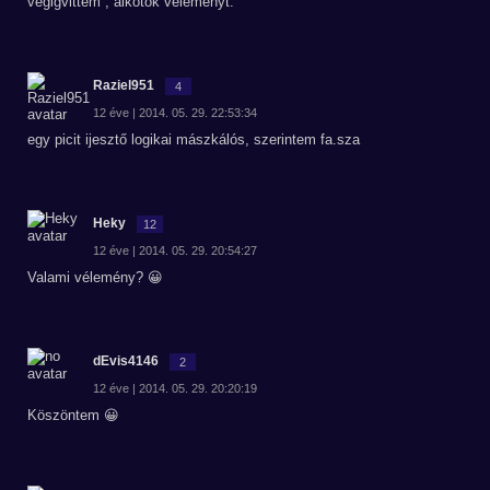
végigvittem , alkotok véleményt.
Raziel951
4
12 éve | 2014. 05. 29. 22:53:34
egy picit ijesztő logikai mászkálós, szerintem fa.sza
Heky
12
12 éve | 2014. 05. 29. 20:54:27
Valami vélemény? 😀
dEvis4146
2
12 éve | 2014. 05. 29. 20:20:19
Köszöntem 😀