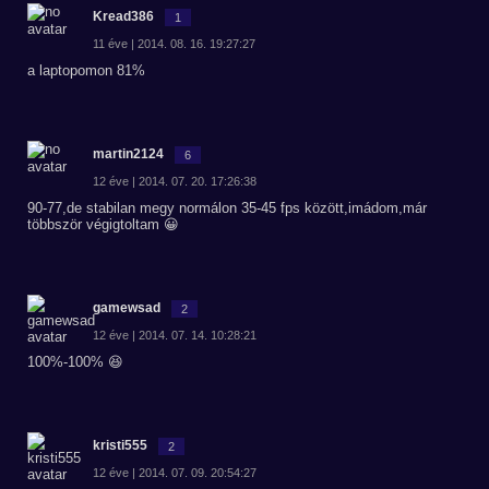
Kread386
1
11 éve | 2014. 08. 16. 19:27:27
a laptopomon 81%
martin2124
6
12 éve | 2014. 07. 20. 17:26:38
90-77,de stabilan megy normálon 35-45 fps között,imádom,már
többször végigtoltam 😀
gamewsad
2
12 éve | 2014. 07. 14. 10:28:21
100%-100% 😆
kristi555
2
12 éve | 2014. 07. 09. 20:54:27