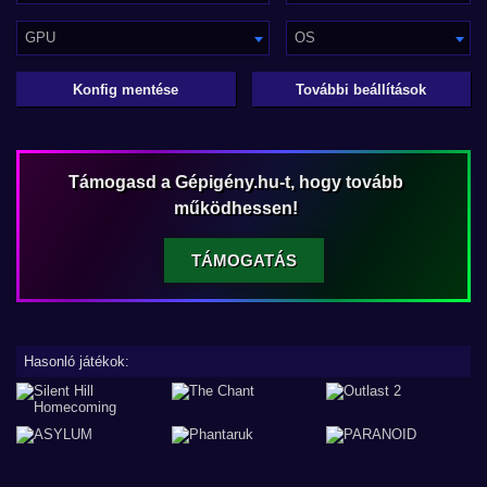
GPU
OS
Konfig mentése
További beállítások
Támogasd a Gépigény.hu-t, hogy tovább
működhessen!
TÁMOGATÁS
Hasonló játékok: