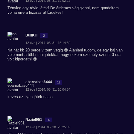
12 éve | 2014. 05. 31. 19:02:22
Tényleg egy rövid játék! De érdemes végigvinni, nem gondoltam
volna erre a lezárásra! Érdekes!
BullKill
2
12 éve | 2014. 05. 31. 15:14:59
Na hát kb 20 perce vittem végig 😀 Ajánlani tudom, de egy baj van
vele mint a többi mai játékkal, hogy nekem személy szerint 3 óra
volt kipörgetni 😀
ebarnabas6444
11
12 éve | 2014. 05. 31. 10:04:54
kevés az ilyen játék sajna
Raziel951
4
12 éve | 2014. 05. 30. 23:25:09