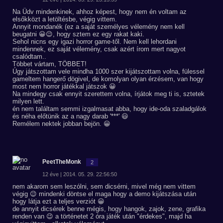
Na Üdv mindenkinek, ahhoz képest, hogy nem én voltam az
elsőkközt a letöltésbe, végig vittem.
Annyit mondanék (ez a saját személyes vélemény nem kell
beugatni 😀😉, hogy sztem ez egy rakat kaki.
Sehol nicns egy igazi horror game-től. Nem kell lehordani
mindennek, ez saját vélemény, csak azért írom mert nagyot
csalódtam..
Többet vártam, TÖBBET!
Úgy játszottam vele mindha 1000 szer kijátszottam volna, fülessel
gameltem hangerő dögivel, de komolyan olyan érzésem, van hogy
most nem horror játékkal játszok 😀
Na mindegy csak ennyit szerettem volna, írjátok meg ti is, sztetek
milyen lett.
én nem találtam semmi izgalmasat abba, hogy ide-oda szaladgálok
és néha előtünik az a nagy darab '***' 😃
Remélem nektek jobban bejön. 😀
PeetTheMonk
2
12 éve | 2014. 05. 29. 22:56:50
nem akarom sem leszólni, sem dicsérni, mivel még nem vittem
végig 😉 mindenki döntse el maga hogy a demo kijátszása után
hogy látja ezt a teljes verziót 😀
de annyit dicsérek benne mégis, hogy hangok, zajok, zene, grafika
renden van 😉 a történetet 2 óra játék után "érdekes", majd ha