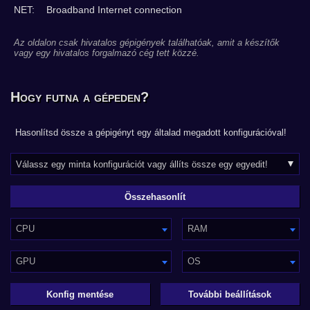
NET:
Broadband Internet connection
Az oldalon csak hivatalos gépigények találhatóak, amit a készítők
vagy egy hivatalos forgalmazó cég tett közzé.
Hogy futna a gépeden?
Hasonlítsd össze a gépigényt egy általad megadott konfigurációval!
CPU
RAM
GPU
OS
Konfig mentése
További beállítások