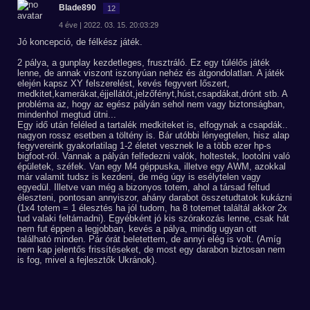
Blade890
12
4 éve | 2022. 03. 15. 20:03:29
Jó koncepció, de félkész játék.
2 pálya, a gunplay kezdetleges, frusztráló. Ez egy túlélős játék
lenne, de annak viszont iszonyúan nehéz és átgondolatlan. A játék
elején kapsz XY felszerelést, kevés fegyvert lőszert,
medkitet,kamerákat,éjjellátót,jelzőfényt,húst,csapdákat,drónt stb. A
probléma az, hogy az egész pályán sehol nem vagy biztonságban,
mindenhol megtud ütni...
Egy idő után feléled a tartalék medkiteket is, elfogynak a csapdák..
nagyon rossz esetben a töltény is. Bár utóbbi lényegtelen, hisz alap
fegyvereink gyakorlatilag 1-2 életet vesznek le a több ezer hp-s
bigfoot-ról. Vannak a pályán felfedezni valók, holtestek, lootolni való
épületek, széfek. Van egy M4 géppuska, illetve egy AWM, azokkal
már valamit tudsz is kezdeni, de még úgy is esélytelen vagy
egyedül. Illetve van még a bizonyos totem, ahol a társad feltud
éleszteni, pontosan annyiszor, ahány darabot összetudtatok kukázni
(1x4 totem = 1 élesztés ha jól tudom, ha 8 totemet találtál akkor 2x
tud valaki feltámadni). Egyébként jó kis szórakozás lenne, csak hát
nem fut éppen a legjobban, kevés a pálya, mindig ugyan ott
található minden. Pár órát beletettem, de annyi elég is volt. (Amíg
nem kap jelentős frissítéseket, de most egy darabon biztosan nem
is fog, mivel a fejlesztők Ukránok).