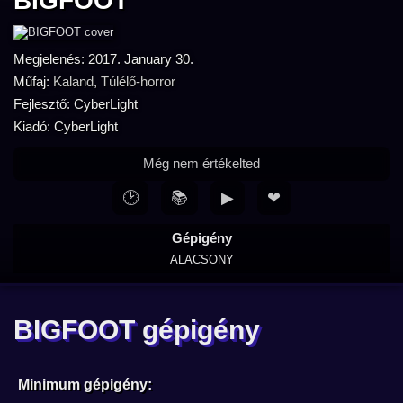
BIGFOOT
Megjelenés: 2017. January 30.
Műfaj:
Kaland
,
Túlélő-horror
Fejlesztő: CyberLight
Kiadó: CyberLight
Még nem értékelted
🕑
📚
▶
❤
Gépigény
ALACSONY
BIGFOOT gépigény
Minimum gépigény: