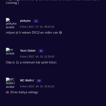
csomag.)
pinkyke
21
9 éve | 2017. 07. 01. 09:03:10
milyen jó h nekem DX12-es vidim van 😆
Vass Gabor
36
9 éve | 2017. 04. 10. 21:28:03
Oda is 11 a minimum kár azért köszi.
MC MaRcI
68
9 éve | 2017. 04. 10. 19:42:22
dx 10-es kártya sehogy