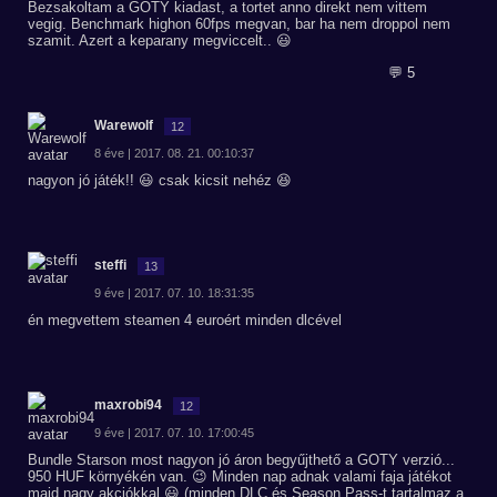
Bezsakoltam a GOTY kiadast, a tortet anno direkt nem vittem
vegig. Benchmark highon 60fps megvan, bar ha nem droppol nem
szamit. Azert a keparany megviccelt.. 😃
💬 5
Warewolf
12
8 éve | 2017. 08. 21. 00:10:37
nagyon jó játék!! 😃 csak kicsit nehéz 😆
steffi
13
9 éve | 2017. 07. 10. 18:31:35
én megvettem steamen 4 euroért minden dlcével
maxrobi94
12
9 éve | 2017. 07. 10. 17:00:45
Bundle Starson most nagyon jó áron begyűjthető a GOTY verzió...
950 HUF környékén van. 😉 Minden nap adnak valami faja játékot
majd nagy akciókkal 😃 (minden DLC és Season Pass-t tartalmaz a