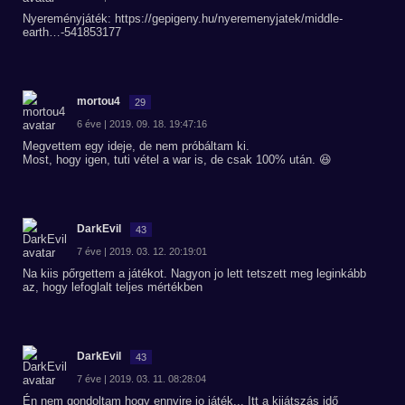
Nyereményjáték:
https://gepigeny.hu/nyeremenyjatek/middle-
earth…-541853177
mortou4
29
6 éve | 2019. 09. 18. 19:47:16
Megvettem egy ideje, de nem próbáltam ki.
Most, hogy igen, tuti vétel a war is, de csak 100% után. 😆
DarkEvil
43
7 éve | 2019. 03. 12. 20:19:01
Na kiis pőrgettem a játékot. Nagyon jo lett tetszett meg leginkább
az, hogy lefoglalt teljes mértékben
DarkEvil
43
7 éve | 2019. 03. 11. 08:28:04
Én nem gondoltam hogy ennyire jo játék... Itt a kijátszás idő