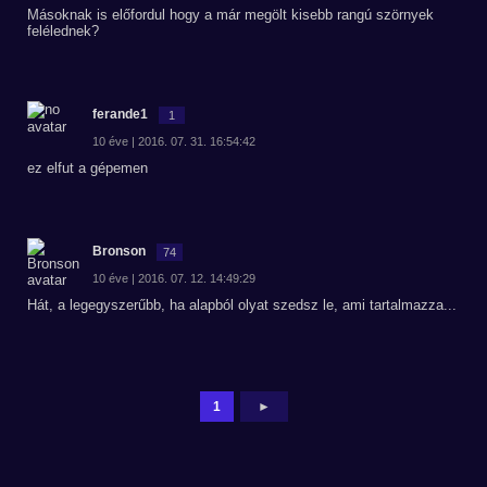
Másoknak is előfordul hogy a már megölt kisebb rangú szörnyek
felélednek?
ferande1
1
10 éve | 2016. 07. 31. 16:54:42
ez elfut a gépemen
Bronson
74
10 éve | 2016. 07. 12. 14:49:29
Hát, a legegyszerűbb, ha alapból olyat szedsz le, ami tartalmazza...
1
►