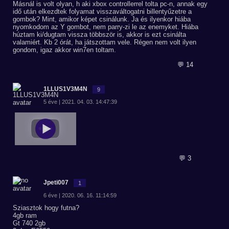
Másnál is volt olyan, h aki xbox controllerrel tolta pc-n, annak egy
idő után elkezdtek folyamat visszaváltogatni billentyűzetre a
gombok? Mint, amikor képet csinálunk. Ja és ilyenkor hiába
nyomkodom az Y gombot, nem parry-zi le az enemyket. Hiába
húztam ki/dugtam vissza többször is, akkor is ezt csinálta
valamiért. Kb 2 órát, ha játszottam vele. Régen nem volt ilyen
gondom, igaz akkor win7en toltam.
💬 14
1LLUS1V3M4N
9
5 éve | 2021. 04. 03. 14:47:39
💬 3
Jpeti007
1
6 éve | 2020. 06. 16. 11:14:59
Sziasztok hogy futna?
4gb ram
Gt 740 2gb