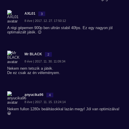
AXL01
3
8 éve | 2017. 12. 27. 17:50:12
A régi gépemen 900p ben ultrán stabil 40fps. Ez egy nagyon jól
optimalizált játék. 😉
Mr BLACK
2
8 éve | 2017. 11. 30. 11:09:34
Nekem nem tetszik a játék.
De ez csak az én véleményem.
anyucika96
4
8 éve | 2017. 11. 15. 13:24:14
Nekem fullon 1280x beálitásokkal lazán megy! Jól van optimizálva!
😀