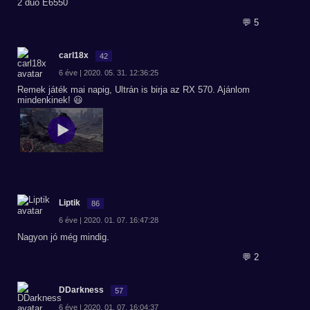
2 duo E6550
💬 5
carl18x
42
6 éve | 2020. 05. 31. 12:36:25
Remek játék mai napig, Ultrán is birja az RX 570. Ajánlom
mindenkinek! 😃
Liptik
86
6 éve | 2020. 01. 07. 16:47:28
Nagyon jó még mindig.
💬 2
DDarkness
57
6 éve | 2020. 01. 07. 16:04:37