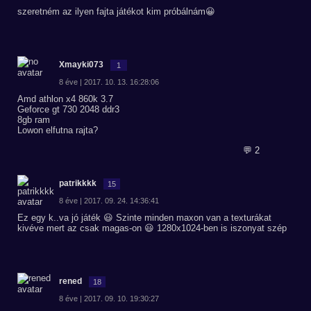
szeretném az ilyen fajta játékot kim próbálnám😀
Xmayki073
1
8 éve | 2017. 10. 13. 16:28:06
Amd athlon x4 860k 3.7
Geforce gt 730 2048 ddr3
8gb ram
Lowon elfutna rajta?
💬 2
patrikkkk
15
8 éve | 2017. 09. 24. 14:36:41
Ez egy k..va jó játék 😃 Szinte minden maxon van a texturákat
kivéve mert az csak magas-on 😃 1280x1024-ben is iszonyat szép
rened
18
8 éve | 2017. 09. 10. 19:30:27