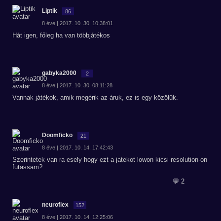
Liptik
86
8 éve | 2017. 10. 30. 10:38:01
Hát igen, főleg ha van többjátékos
gabyka2000
2
8 éve | 2017. 10. 30. 08:11:28
Vannak játékok, amik megérik az áruk, ez is egy közölük.
Doomficko
21
8 éve | 2017. 10. 14. 17:42:43
Szerintetek van ra esely hogy ezt a jatekot lowon kicsi resolution-on
futassam?
💬 2
neuroflex
152
8 éve | 2017. 10. 14. 12:25:06