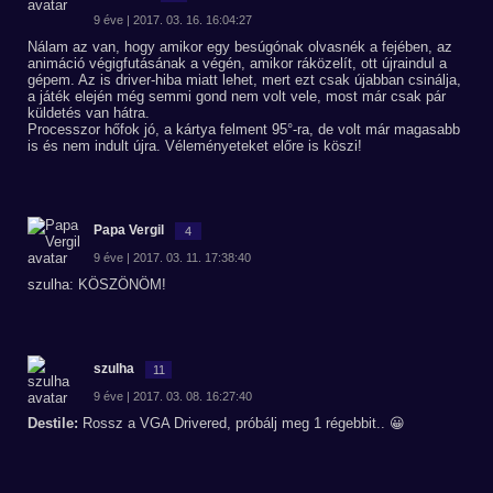
9 éve | 2017. 03. 16. 16:04:27
Nálam az van, hogy amikor egy besúgónak olvasnék a fejében, az
animáció végigfutásának a végén, amikor ráközelít, ott újraindul a
gépem. Az is driver-hiba miatt lehet, mert ezt csak újabban csinálja,
a játék elején még semmi gond nem volt vele, most már csak pár
küldetés van hátra.
Processzor hőfok jó, a kártya felment 95°-ra, de volt már magasabb
is és nem indult újra. Véleményeteket előre is köszi!
Papa Vergil
4
9 éve | 2017. 03. 11. 17:38:40
szulha: KÖSZÖNÖM!
szulha
11
9 éve | 2017. 03. 08. 16:27:40
Destile:
Rossz a VGA Drivered, próbálj meg 1 régebbit.. 😀