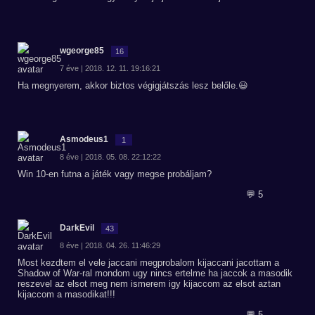
wgeorge85
16
7 éve | 2018. 12. 11. 19:16:21
Ha megnyerem, akkor biztos végigjátszás lesz belőle.😃
Asmodeus1
1
8 éve | 2018. 05. 08. 22:12:22
Win 10-en futna a játék vagy megse probáljam?
💬 5
DarkEvil
43
8 éve | 2018. 04. 26. 11:46:29
Most kezdtem el vele jaccani megprobalom kijaccani jacottam a
Shadow of War-ral mondom ugy nincs ertelme ha jaccok a masodik
reszevel az elsot meg nem ismerem igy kijaccom az elsot aztan
kijaccom a masodikat!!!
💬 5