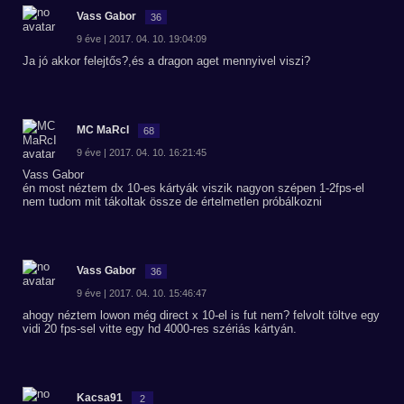
Vass Gabor
36
9 éve | 2017. 04. 10. 19:04:09
Ja jó akkor felejtős?,és a dragon aget mennyivel viszi?
MC MaRcI
68
9 éve | 2017. 04. 10. 16:21:45
Vass Gabor
én most néztem dx 10-es kártyák viszik nagyon szépen 1-2fps-el
nem tudom mit tákoltak össze de értelmetlen próbálkozni
Vass Gabor
36
9 éve | 2017. 04. 10. 15:46:47
ahogy néztem lowon még direct x 10-el is fut nem? felvolt töltve egy
vidi 20 fps-sel vitte egy hd 4000-res szériás kártyán.
Kacsa91
2