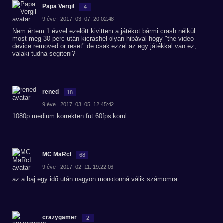
Papa Vergil
4
9 éve | 2017. 03. 07. 20:02:48
Nem értem 1 évvel ezelőtt kivittem a játékot bármi crash nélkül
most meg 30 perc után kicrashel olyan hibával hogy "the video
device removed or reset" de csak ezzel az egy játékkal van ez,
valaki tudna segiteni?
rened
18
9 éve | 2017. 03. 05. 12:45:42
1080p medium korrekten fut 60fps korul.
MC MaRcI
68
9 éve | 2017. 02. 11. 19:22:06
az a baj egy idő után nagyon monotonná válik számomra
crazygamer
2