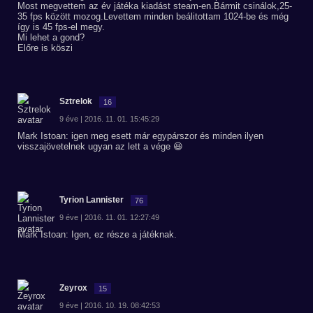
Most megvettem az év játéka kiadást steam-en.Bármit csinálok,25-
35 fps között mozog.Levettem minden beálitottam 1024-be és még
így is 45 fps-el megy.
Mi lehet a gond?
Előre is köszi
Sztrelok
16
9 éve | 2016. 11. 01. 15:45:29
Mark Istoan: igen meg esett már egypárszor és minden ilyen
visszajövetelnek ugyan az lett a vége 😆
Tyrion Lannister
76
9 éve | 2016. 11. 01. 12:27:49
Mark Istoan: Igen, ez része a játéknak.
Zeyrox
15
9 éve | 2016. 10. 19. 08:42:53