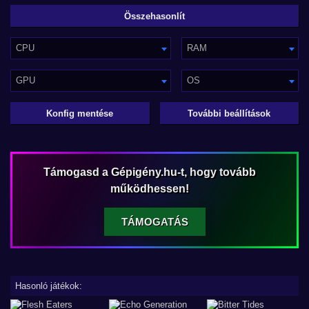
CPU
RAM
GPU
OS
Konfig mentése
További beállítások
Támogasd a Gépigény.hu-t, hogy tovább
működhessen!
TÁMOGATÁS
Hasonló játékok: