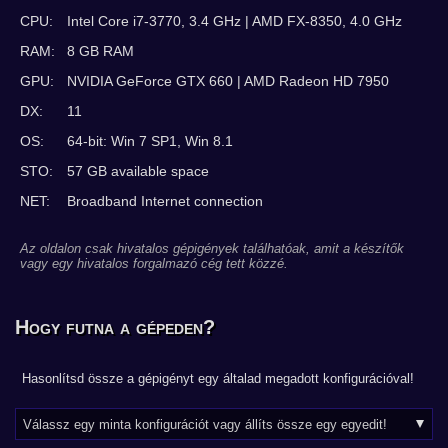
CPU:
Intel Core i7-3770, 3.4 GHz | AMD FX-8350, 4.0 GHz
RAM:
8 GB RAM
GPU:
NVIDIA GeForce GTX 660 | AMD Radeon HD 7950
DX:
11
OS:
64-bit: Win 7 SP1, Win 8.1
STO:
57 GB available space
NET:
Broadband Internet connection
Az oldalon csak hivatalos gépigények találhatóak, amit a készítők
vagy egy hivatalos forgalmazó cég tett közzé.
Hogy futna a gépeden?
Hasonlítsd össze a gépigényt egy általad megadott konfigurációval!