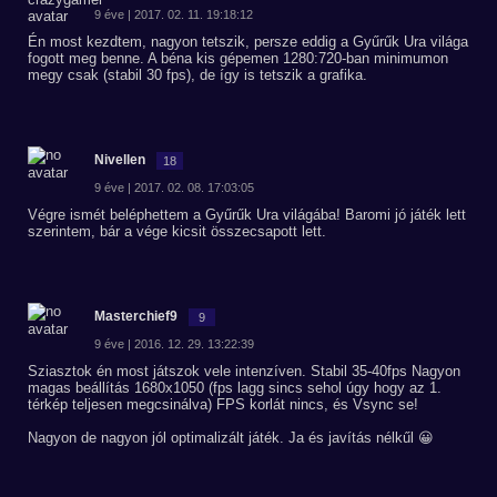
9 éve | 2017. 02. 11. 19:18:12
Én most kezdtem, nagyon tetszik, persze eddig a Gyűrűk Ura világa
fogott meg benne. A béna kis gépemen 1280:720-ban minimumon
megy csak (stabil 30 fps), de így is tetszik a grafika.
Nivellen
18
9 éve | 2017. 02. 08. 17:03:05
Végre ismét beléphettem a Gyűrűk Ura világába! Baromi jó játék lett
szerintem, bár a vége kicsit összecsapott lett.
Masterchief9
9
9 éve | 2016. 12. 29. 13:22:39
Sziasztok én most játszok vele intenzíven. Stabil 35-40fps Nagyon
magas beállítás 1680x1050 (fps lagg sincs sehol úgy hogy az 1.
térkép teljesen megcsinálva) FPS korlát nincs, és Vsync se!
Nagyon de nagyon jól optimalizált játék. Ja és javítás nélkűl 😀