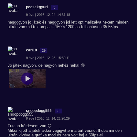
pecsekgyuri
3
9 éve | 2016. 12. 24. 14:31:18
naggggyon jo játék és nagggyon jol lett optimalizálva nekem minden
ultrán van+hd texturepack 1600x1200-as felbontáson 35-55fps
carl18
29
9 éve | 2016. 12. 23. 15:50:11
Jó játék nagyon, de nagyon nehéz néha! 😃
snoopdogg555
8
9 éve | 2016. 11. 14. 21:20:29
Furcsa kérdésem van 😃
Mikor kijött a játék akkor végigvittem a tört verziót fhdba minden
ultrán kivéve a grafika mod és nem volt baj a 60fps-el.