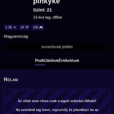
pinkyke
Szint: 21
14 éve tag, offline
1.3K ☀
1K 💬
106 🎮
Magyarország
Ismerősnek jelölés
Profil
Játékok
Értékelések
Rólam
Az oldal ezen része csak a tagok számára látható!
Ha szeretnél tag lenni,
regisztrálj
és jelentkezz be az